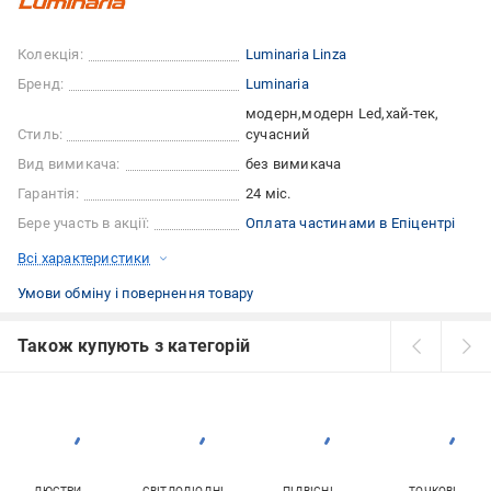
Колекція:
Luminaria Linza
Бренд:
Luminaria
модерн
модерн Led
хай-тек
Стиль:
сучасний
Вид вимикача:
без вимикача
Гарантія:
24 міс.
Бере участь в акції:
Оплата частинами в Епіцентрі
Всі характеристики
Умови обміну і повернення товару
Також купують з категорій
ЛЮСТРИ
СВІТЛОДІОДНІ
ПІДВІСНІ
ТОЧКОВІ