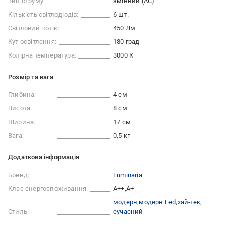
Тип струму:
змінний (AC)
Кількість світлодіодів:
6 шт.
Світловий потік:
450 Лм
Кут освітлення:
180 град
Колірна температура:
3000 К
Розмір та вага
Глибина:
4 см
Висота:
8 см
Ширина:
17 см
Вага:
0,5 кг
Додаткова інформація
Бренд:
Luminaria
Клас енергоспоживання:
A++
A+
модерн
модерн Led
хай-тек
Стиль:
сучасний