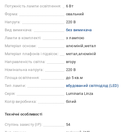
Потужність лампи освітлення:
6 Вт
Форма:
овальний
Напруга:
220 В
Вид вимикача:
без вимикача
Лампи в комплекті:
з лампою
Матеріал основи:
алюміній
метал
Матеріал плафонів і підвісок:
метал
алюміній
Направленість світла:
вгору
Номінальна напруга:
220 В
Площа освітлення:
до 5 кв.м
Тип лампи:
вбудований світлодіод (LED)
Серія:
Luminaria Linza
Колір виробника:
білий
Технічні особливості
Ступінь захисту (IP):
54