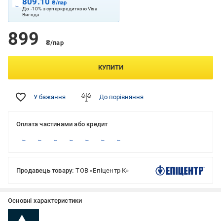
809.10
₴/пар
До -10% з суперкредиткою Visa
Вигода
899
₴/пар
КУПИТИ
У бажання
До порівняння
Оплата частинами або кредит
Продавець товару:
ТОВ «Епіцентр К»
Основні характеристики