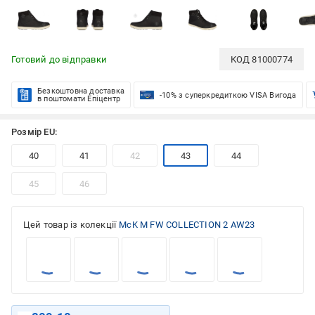
Готовий до відправки
КОД
81000774
Безкоштовна доставка
-10% з суперкредиткою VISA Вигода
в поштомати Епіцентр
Розмір EU:
40
41
42
43
44
45
46
Цей товар із колекції
McK M FW COLLECTION 2 AW23