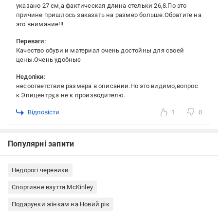
указано 27 см,а фактическая длина стельки 26,8.По это
причине пришлось заказать на размер больше.Обратите на
это внимание!!!
Переваги:
Качество обуви и материал очень достойны для своей
цены.Очень удобные
Недоліки:
несоответствие размера в описании.Но это видимо,вопрос
к Эпицентру,а не к производителю.
Відповісти
1
0
Популярні запити
Недорогі черевики
Спортивне взуття McKinley
Подарунки жінкам на Новий рік
Подарунки чоловікам на Новий рік
Одяг, взуття, аксесуари
Черевики McKinley
Черевики чоловічі
Чоловічі черевики McKinley
Черевики Китай
Черевики 43 розмір