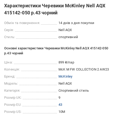
Характеристики Черевики McKinley Nell AQX
415142-050 р.43 чорний
Обмін та повернення:
14 днів з дня покупки
Серія:
Nell AQX
Стиль:
спортивний
Основні характеристики Черевики McKinley Nell AQX 415142-050
р.43 чорний
Ціна:
899 ₴/пар
Колекція:
McK M FW COLLECTION 2 AW23
Бренд:
McKinley
Модель:
Nell AQX
Категорія:
Спортивний стиль
Розмір UK:
9
Розмір EU:
43
Розмір US:
10M