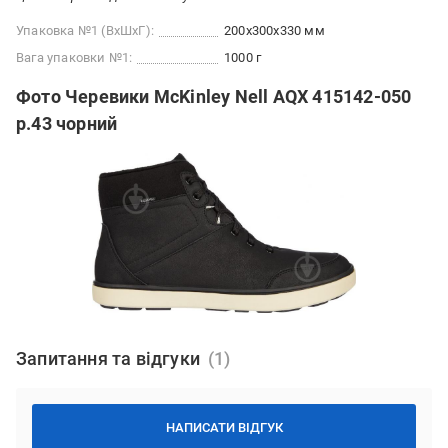
Упаковка №1 (ВхШхГ):
200x300x330 мм
Вага упаковки №1:
1000 г
Фото Черевики McKinley Nell AQX 415142-050
р.43 чорний
Запитання та відгуки
НАПИСАТИ ВІДГУК