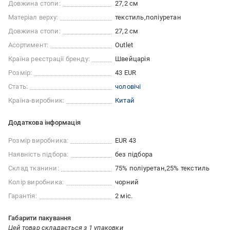
Довжина стопи:
27,2 см
Матеріал верху:
текстиль
поліуретан
Довжина стопи:
27,2 см
Асортимент:
Outlet
Країна реєстрації бренду:
Швейцарія
Розмір:
43 EUR
Стать:
чоловічі
Країна-виробник:
Китай
Додаткова інформація
Розмір виробника:
EUR 43
Наявність підбора:
без підбора
Склад тканини:
75% поліуретан
25% текстиль
Колір виробника:
чорний
Гарантія:
2 міс.
Габарити пакування
Цей товар складається з 1 упаковки