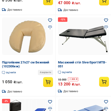
8 550
₴/шт.
47 000
₴/шт.
Доставимо
Доставимо
Підголівник 27х27 см Бежевий
Масажний стіл SiverSport MTB-
(10230беж)
051
оцінити
оцінити
4 варіанти
15 000
-
1 800
₴
1 050
₴/шт.
13 200
₴/шт.
Доставимо
Доставимо