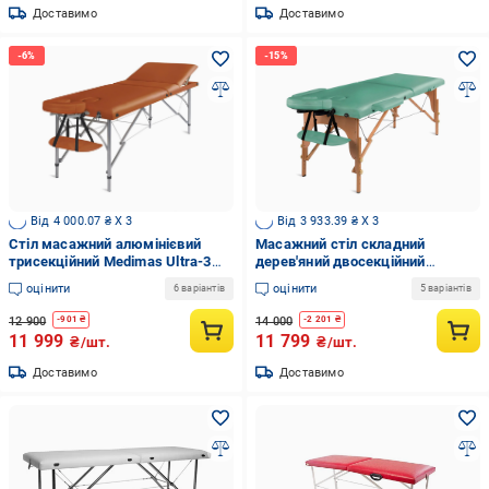
Доставимо
Доставимо
Від 4 000.07 ₴ X 3
Від 3 933.39 ₴ X 3
Стіл масажний алюмінієвий
Масажний стіл складний
трисекційний Medimas Ultra-3
дерев'яний двосекційний
195x70 см Помаранчевий
Medimas Prosport-2 195x70 см
оцінити
оцінити
6 варіантів
5 варіантів
Зелений
12 900
14 000
-
901
₴
-
2 201
₴
11 999
11 799
₴/шт.
₴/шт.
Доставимо
Доставимо