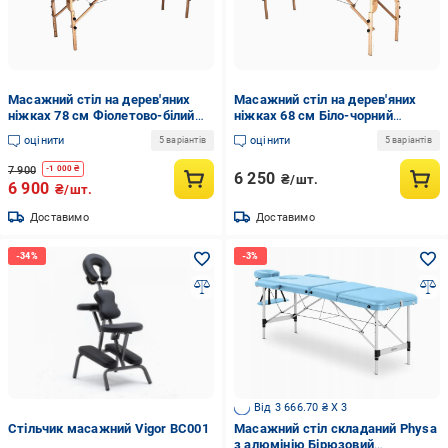
Масажний стіл на дерев'яних
Масажний стіл на дерев'яних
ніжках 78 см Фіолетово-білий
ніжках 68 см Біло-чорний
(003бс)
(002бч)
оцінити
оцінити
5 варіантів
5 варіантів
7 900
-
1 000
₴
6 250
₴/шт.
6 900
₴/шт.
Доставимо
Доставимо
Від 3 666.70 ₴ X 3
Стільчик масажний Vigor BC001
Масажний стіл складаний Physa
з алюмінію Бірюзовий