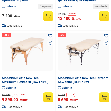
Преміум Чорний
дерев'яний трисекційний
Medimas Prosport-3 195x70 см
оцінити
оцінити
4 варіанти
6 варіантів
Зелений
12 800
-
700
₴
7 200
₴/шт.
12 100
₴/шт.
Доставимо
Доставимо
Масажний стіл New Tec
Масажний стіл New Tec Perfecto
Maximum Бежевий (34717399)
Бежевий (34717382)
оцінити
оцінити
11 000
9 400
-
1 101.10
₴
-
710
₴
9 898.90
8 690
₴/шт.
₴/шт.
Доставимо
Доставимо