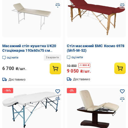
Масажний стіл-кушетка UK20
Стіл масажний БМС Космо 6978
Стаціонарна 193х60х75 см
(bhfi-M-52)
Бежевий
оцінити
оцінити
3 варіанти
10 850
-
1 800
₴
6 700
₴/шт.
9 050
₴/шт.
Доставимо
Доставимо