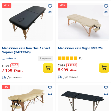
Масажний стіл New Tec Aspect
Масажний стіл Vigor BM3524
Чорний (34717345)
1
оцінити
4 варіанти
7 999
-
2 000
₴
8 100
-
950
₴
5 999
7 150
₴/шт.
₴/шт.
Доставимо
Доставимо