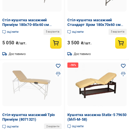
Стіл-кушетка масажний
Стіл-кушетка масажний
Преміум 180х70-85х60 см
Стандарт Хром 180х70х60 см
Бежевий (8071313)
Білий (8071310)
оцінити
оцінити
5 варіантів
5 варіантів
5 050
3 500
₴/шт.
₴/шт.
Доставимо
Доставимо
Стіл-кушетка масажний Тріо
Кушетка масажна Statix-5 79650
Преміум (8071321)
(bhfi-M-58)
оцінити
оцінити
2 варіанти