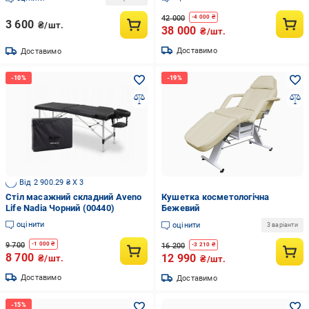
42 000
-
4 000
₴
3 600
₴/шт.
38 000
₴/шт.
Доставимо
Доставимо
Від 2 900.29 ₴ X 3
Стіл масажний складний Aveno
Кушетка косметологічна
Life Nadia Чорний (00440)
Бежевий
оцінити
оцінити
3 варіанти
9 700
-
1 000
₴
16 200
-
3 210
₴
8 700
12 990
₴/шт.
₴/шт.
Доставимо
Доставимо