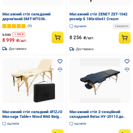
Масажний стіл складаний
Масажний стіл ZENET ZET-1042
дерев'яний SMT-WT036
розмір S 180х60х61 Cream
дерев'яний (20666100)
1
оцінити
2 варіанти
9 999
-
1 000
₴
8 256
₴/шт.
8 999
₴/шт.
Доставимо
Доставимо
Масажний стіл складний 4FIZJO
Масажний стіл 2-секційний
Massage Table+ Wood W60 Beige
складаний Relax HY-20110 до
(P-5907739318367)
120 кг 210х70-92х61-85 см
оцінити
оцінити
(2467589944)