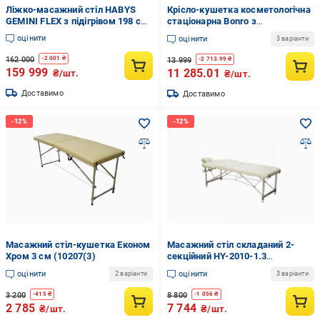
Ліжко-масажний стіл HABYS
Крісло-кушетка косметологічна
GEMINI FLEX з підігрівом 198 см
стаціонарна Bonro з
Сірий (10102293)
шухлядами/лотками 75 см Білий
оцінити
оцінити
3 варіанти
162 000
-
2 001
₴
13 999
-
2 713.99
₴
159 999
11 285.01
₴/шт.
₴/шт.
Доставимо
Доставимо
Масажний стіл-кушетка Економ
Масажний стіл складаний 2-
Хром 3 см (10207(3)
секційний HY-2010-1.3
алюмінієва рама до 130 кг
оцінити
оцінити
2 варіанти
3 варіанти
210х70-92х61-85 см Білий
(2443118854)
3 200
8 800
-
415
₴
-
1 056
₴
2 785
7 744
₴/шт.
₴/шт.