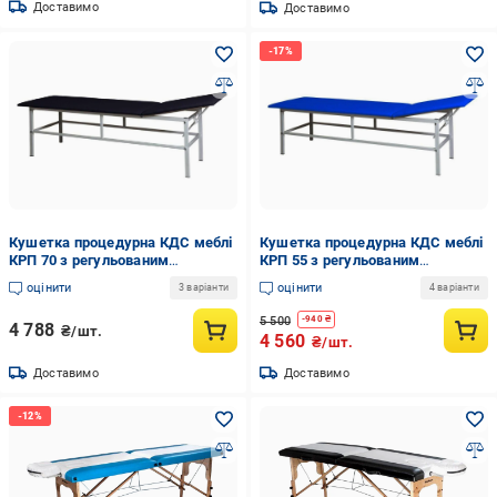
Доставимо
Доставимо
Кушетка процедурна КДС меблі
Кушетка процедурна КДС меблі
КРП 70 з регульованим
КРП 55 з регульованим
підголівником Чорний
підголівником Синій (12513565)
оцінити
оцінити
3 варіанти
4 варіанти
(12513577)
5 500
-
940
₴
4 788
₴/шт.
4 560
₴/шт.
Доставимо
Доставимо