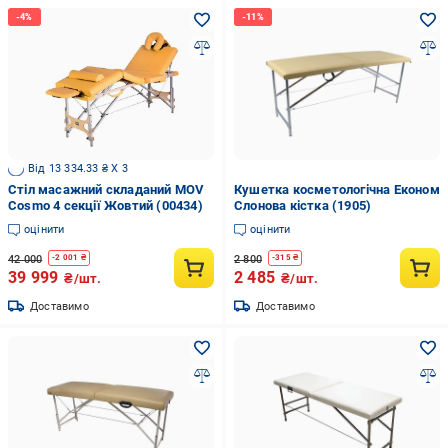
Від 13 334.33 ₴ X 3
Стіл масажний складаний MOV
Кушетка косметологічна Економ
Cosmo 4 секції Жовтий (00434)
Слонова кістка (1905)
оцінити
оцінити
42 000
2 800
-
2 001
₴
-
315
₴
39 999
2 485
₴/шт.
₴/шт.
Доставимо
Доставимо