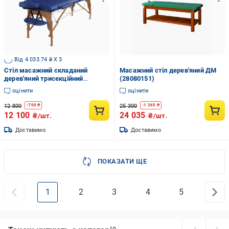
Від 4 033.74 ₴ X 3
Стіл масажний складаний
Масажний стіл дерев'яний ДМ
дерев'яний трисекційний
(28080151)
Medimas Prosport-3 195x70 см
оцінити
оцінити
Синій
12 800
25 300
-
700
₴
-
1 265
₴
12 100
24 035
₴/шт.
₴/шт.
Доставимо
Доставимо
ПОКАЗАТИ ЩЕ
1
2
3
4
5