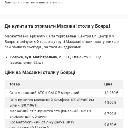
Висока якість, швидка доставка
Недоліки:
Відсутні
Де купити та отримати Масажні столи у Боярці
Маркетплейс epicentrk.ua та торговельні центри Епіцентр К у
Боярці налічують
0
товарів у групі Масажні столи, доступних до
самовивозу сьогодні, за такими адресами:
Боярка, вул. Магістральна, 2
— ТЦ Епіцентр К —
Під
замовлення 92 шт.
Ціни на Масажні столи у Боярці
Товар
Ціна
Стіл масажний АТОН СМ-ОР медичний
12 950 ₴
Стіл-кушетка масажний Комфорт 180х85х60 см
4 300 ₴
Білий (8071961)
Масажний стіл-кушетка стаціонарний UK21 з
6 700 ₴
вирізом для обличчя
Косметологічний стіл-кушетка UK19
9 850 ₴
стаціонарний Чорний