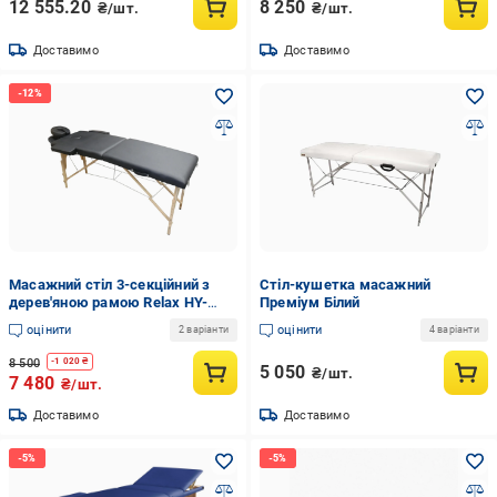
12 555.20
8 250
₴/шт.
₴/шт.
Доставимо
Доставимо
Масажний стіл 3-секційний з
Стіл-кушетка масажний
дерев'яною рамою Relax HY-
Преміум Білий
30110 складаний до 120 кг
оцінити
оцінити
2 варіанти
4 варіанти
210х70-92х61-85 см
(2467589946)
8 500
-
1 020
₴
5 050
₴/шт.
7 480
₴/шт.
Доставимо
Доставимо