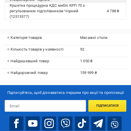
Кушетка процедурна КДС меблі КРП 70 з
регульованим підголівником Чорний
4 788 ₴
(12513577)
⭐ Категорія товарів
Масажні столи
⭐ Кількість товарів у наявності
92
⭐ Найдешевший товар
1 050 ₴
⭐ Найдорожчий товар
159 999 ₴
Підписуйтесь, щоб дізнаватись першим про акції та пропозиції
ПІДПИСАТИСЯ
bot