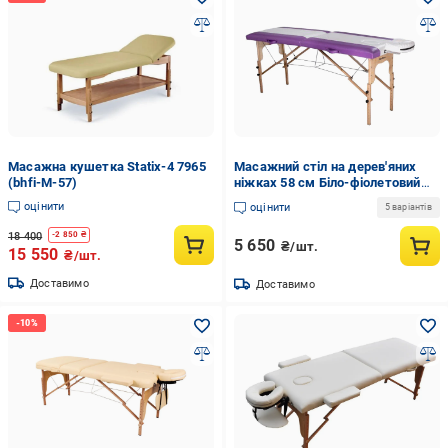
Масажна кушетка Statix-4 7965
Масажний стіл на дерев'яних
(bhfi-M-57)
ніжках 58 см Біло-фіолетовий
(001бф)
оцінити
оцінити
5 варіантів
18 400
-
2 850
₴
5 650
₴/шт.
15 550
₴/шт.
Доставимо
Доставимо