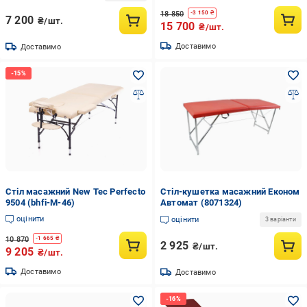
18 850
-
3 150
₴
7 200
₴/шт.
15 700
₴/шт.
Доставимо
Доставимо
Стіл масажний New Tec Perfecto
Стіл-кушетка масажний Економ
9504 (bhfi-M-46)
Автомат (8071324)
оцінити
оцінити
3 варіанти
10 870
-
1 665
₴
2 925
₴/шт.
9 205
₴/шт.
Доставимо
Доставимо