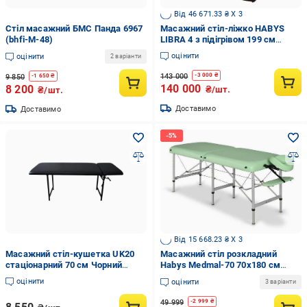
Від 46 671.33 ₴ X 3
Стіл масажний БМС Панда 6967
Масажний стіл-ліжко HABYS
(bhfi-M-48)
LIBRA 4 з підігрівом 199 см
(10108435)
оцінити
оцінити
2 варіанти
143 000
-
3 000
₴
9 850
-
1 650
₴
140 000
8 200
₴/шт.
₴/шт.
Доставимо
Доставимо
Від 15 668.23 ₴ X 3
Масажний стіл-кушетка UK20
Масажний стіл розкладний
стаціонарний 70 см Чорний
Habys Medmal-70 70х180 см
(10220ч)
Зелений (10113611)
оцінити
оцінити
3 варіанти
49 999
-
2 999
₴