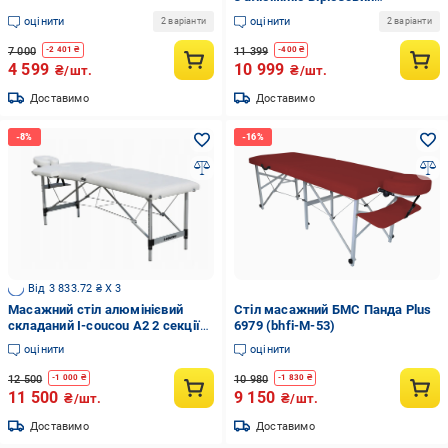
(10040446)
оцінити
оцінити
2 варіанти
2 варіанти
7 000
11 399
-
2 401
₴
-
400
₴
4 599
10 999
₴/шт.
₴/шт.
Доставимо
Доставимо
Від 3 833.72 ₴ X 3
Масажний стіл алюмінієвий
Стіл масажний БМС Панда Plus
складаний I-coucou A2 2 секції
6979 (bhfi-M-53)
Білий
оцінити
оцінити
12 500
10 980
-
1 000
₴
-
1 830
₴
11 500
9 150
₴/шт.
₴/шт.
Доставимо
Доставимо