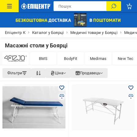
Епіцентр К
Каталог у Боярці
Медичні товари у Боярці
Медичн
Масажні столи у Боярці
BMS
BodyFit
Medimas
New Tec
Фільтри
Ціна
Продавець