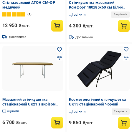
Стіл масажний АТОН СМ-ОР
Стіл-кушетка масажний
медичний
Комфорт 180х85х60 см Білий
(8071961)
1
оцінити
5 варіантів
12 950
4 300
₴/шт.
₴/шт.
Доставимо
Доставимо
Масажний стіл-кушетка
Косметологічний стіл-кушетка
стаціонарний UK21 з вирізом
UK19 стаціонарний Чорний
для обличчя
оцінити
оцінити
2 варіанти
6 700
9 850
₴/шт.
₴/шт.