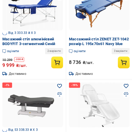
Від 3 333.33 ₴ X 3
Масажний стіл алюмінієвий
Массажний стіл ZENET ZET-1042
BODYFIT 3-сегментний Синій
розмір L 195х70х61 Navy blue
оцінити
оцінити
2 варіанти
3 варіанти
10 299
-
300
₴
8 736
₴/шт.
9 999
₴/шт.
Доставимо
Доставимо
Від 53 338.33 ₴ X 3