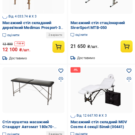
Від 4 033.74 ₴ X 3
Масажний стіл складаний
Масажний стіл стаціонарний
дерев'яний Medimas Prosport-3
SiverSport MTB-050
195x70 см Бежевий
оцінити
оцінити
2 варіанти
12 800
-
700
₴
21 650
₴/шт.
12 100
₴/шт.
Доставимо
Доставимо
Від 12 667.93 ₴ X 3
Стіл-кушетка масажний
Масажний стіл складний MOV
Стандарт Автомат 180х70-
Cosmo 4 секції Білий (00441)
85х60 см Чорний (8071319)
оцінити
оцінити
3 варіанти