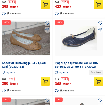
608
569
-
210
₴
-
137
₴
398
432
₴/пар
₴/пар
Доставимо
Доставимо
Балетки HuaNeng р. 34 21,5 см
Туфлі для дівчинки Yalike 105-
Хакі (30230-34)
88-66 р. 33 21 см (11973002)
оцінити
оцінити
2 варіанти
330
-
50
₴
511
-
143
₴
280
368
₴/пар
₴/пар
Доставимо
Доставимо