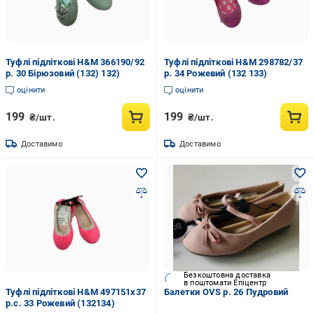
Туфлі підліткові H&M 366190/92
Туфлі підліткові H&M 298782/37
р. 30 Бірюзовий (132) 132)
р. 34 Рожевий (132 133)
оцінити
оцінити
199
199
₴/шт.
₴/шт.
Доставимо
Доставимо
Безкоштовна доставка
в поштомати Епіцентр
Туфлі підліткові H&M 497151х37
Балетки OVS р. 26 Пудровий
р.с. 33 Рожевий (132134)