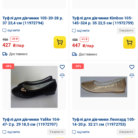
Туфлі для дівчинки 105-20-28 р.
Туфлі для дівчинки Kimboo 105-
37 23,4 см (11972794)
145-324 р. 35 22,5 см (11972759)
оцінити
оцінити
3 варіанти
466
-
39
₴
488
-
41
₴
427
447
₴/пар
₴/пар
Доставимо
Доставимо
Туфлі для дівчинки Yalike 104-
Туфлі для дівчинки Леопард 105-
47-2 р. 29 18,5 см (11972707)
14-20 р. 32 21 см (11972753)
оцінити
оцінити
3 варіанти
4 варіанти