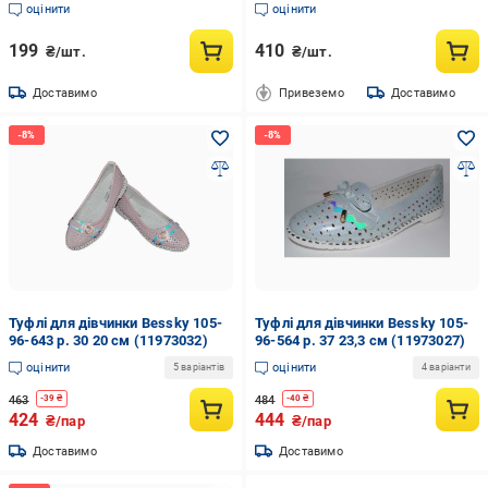
оцінити
оцінити
199
410
₴/шт.
₴/шт.
Доставимо
Привеземо
Доставимо
Туфлі для дівчинки Bessky 105-
Туфлі для дівчинки Bessky 105-
96-643 р. 30 20 см (11973032)
96-564 р. 37 23,3 см (11973027)
оцінити
оцінити
5 варіантів
4 варіанти
463
484
-
39
₴
-
40
₴
424
444
₴/пар
₴/пар
Доставимо
Доставимо