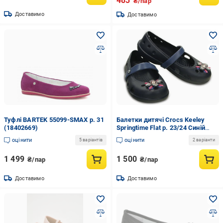
483
₴/пар
Доставимо
Доставимо
Туфлі BARTEK 55099-SMAX р. 31
Балетки дитячі Crocs Keeley
(18402669)
Springtime Flat р. 23/24 Синій
(9041)
оцінити
оцінити
5 варіантів
2 варіанти
1 499
1 500
₴/пар
₴/пар
Доставимо
Доставимо