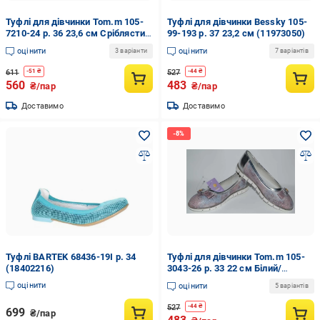
Туфлі для дівчинки Tom.m 105-
Туфлі для дівчинки Bessky 105-
7210-24 р. 36 23,6 см Сріблястий
99-193 р. 37 23,2 см (11973050)
(105-7210-24-36)
оцінити
оцінити
3 варіанти
7 варіантів
611
527
-
51
₴
-
44
₴
560
483
₴/пар
₴/пар
Доставимо
Доставимо
Туфлі BARTEK 68436-19I р. 34
Туфлі для дівчинки Tom.m 105-
(18402216)
3043-26 р. 33 22 см Білий/
Рожевий (105-3043-26-33)
оцінити
оцінити
5 варіантів
527
-
44
₴
699
₴/пар