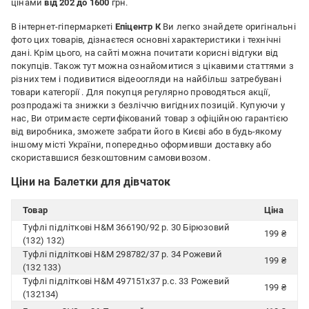
цінами
від 202 до 1600
грн.
В інтернет-гіпермаркеті
Епіцентр К
Ви легко знайдете оригінальні
фото цих товарів, дізнаєтеся основні характеристики і технічні
дані. Крім цього, на сайті можна почитати корисні відгуки від
покупців. Також тут можна ознайомитися з цікавими статтями з
різних тем і подивитися відеоогляди на найбільш затребувані
товари категорії
. Для покупця регулярно проводяться акції,
розпродажі та знижки з безліччю вигідних позицій. Купуючи у
нас, Ви отримаєте сертифікований товар з офіційною гарантією
від виробника, зможете забрати його в Києві або в будь-якому
іншому місті України, попередньо оформивши доставку або
скориставшися безкоштовним самовивозом.
Ціни на Балетки для дівчаток
Товар
Ціна
Туфлі підліткові H&M 366190/92 р. 30 Бірюзовий
199 ₴
(132) 132)
Туфлі підліткові H&M 298782/37 р. 34 Рожевий
199 ₴
(132 133)
Туфлі підліткові H&M 497151х37 р.с. 33 Рожевий
199 ₴
(132134)