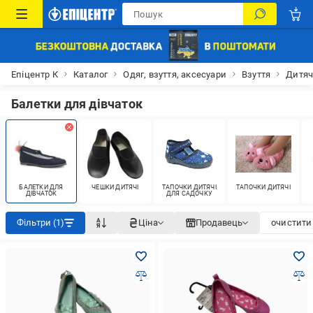
Епіцентр К
Каталог
Одяг, взуття, аксесуари
Взуття
Дитяч
Балетки для дівчаток
БАЛЕТКИ ДЛЯ
ЧЕШКИ ДИТЯЧІ
ТАПОЧКИ ДИТЯЧІ
ТАПОЧКИ ДИТЯЧІ
ДІВЧАТОК
ДЛЯ САДОЧКУ
Фільтри (1)
Ціна
Продавець
очистити 