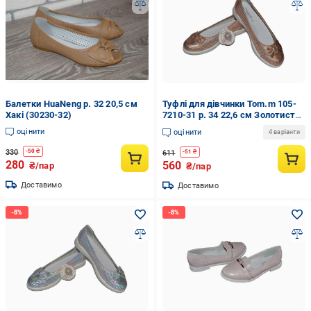
Балетки HuaNeng р. 32 20,5 см
Туфлі для дівчинки Tom.m 105-
Хакі (30230-32)
7210-31 р. 34 22,6 см Золотистий
(105-7210-31-34)
оцінити
оцінити
4 варіанти
330
-
50
₴
611
-
51
₴
280
560
₴/пар
₴/пар
Доставимо
Доставимо