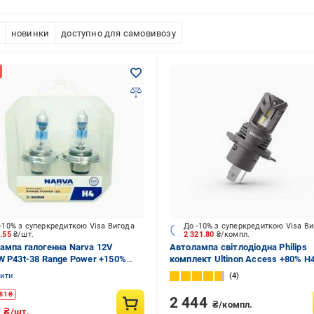
новинки
доступно для самовивозу
-10% з суперкредиткою Visa Вигода
До -10% з суперкредиткою Visa В
9.55
₴/шт.
2 321.80
₴/компл.
ампа галогенна Narva 12V
Автолампа світлодіодна Philips
W P43t-38 Range Power +150%
комплект Ultinon Access +80% H4
92100) H4 55 Вт 2 шт. (NV 48072)
Вт 2 шт.(PS 11342U2500CX)
нити
4
81
₴
2 444
₴/компл.
9
₴/шт.