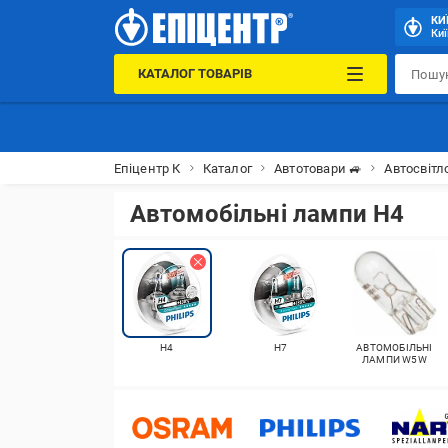
КИ
Киї
КАТАЛОГ ТОВАРІВ
Епіцентр К
Каталог
Автотовари 🚙
Автосвітл
Автомобільні лампи H4
Н4
Н7
АВТОМОБІЛЬНІ
ЛАМПИ W5W