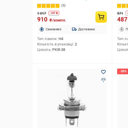
шт.(PS 12342 WVU SM)
1
1 017
571
-
107
₴
-
910
48
₴/компл.
Cамовивіз
Доставимо
П
Тип лампи
H4
Тип л
Кількість в упаковці
2
Кількі
Цоколь
P43t-38
Цоко