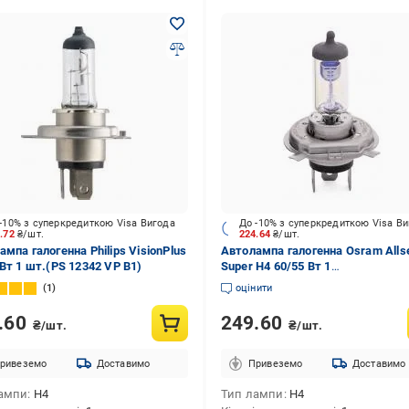
-10% з суперкредиткою Visa Вигода
До -10% з суперкредиткою Visa В
5.72
₴/шт.
224.64
₴/шт.
мпа галогенна Philips VisionPlus
Автолампа галогенна Osram Alls
 Вт 1 шт.(PS 12342 VP B1)
Super H4 60/55 Вт 1
шт. (4050300435978)
1
оцінити
.60
249.60
₴/шт.
₴/шт.
ривеземо
Доставимо
Привеземо
Доставимо
ампи
H4
Тип лампи
H4