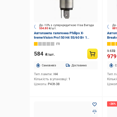
До -10% з суперкредиткою Visa Вигода
До 
554.80
₴/шт.
88
Автолампа галогенна Philips X-
Автол
tremeVision Pro150 H4 55/60 Вт 1
Breake
шт. (PS 12342XVPB1)
1
1 172
584
₴/шт.
97
Cамовивіз
Доставимо
C
Тип лампи
H4
Тип л
Кількість в упаковці
1
Кількі
Цоколь
P43t-38
Цоко