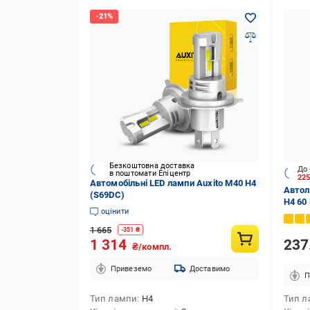
Безкоштовна доставка
До 
в поштомати Епіцентр
22
Автомобільні LED лампи Auxito M40 H4
Автола
(S69DC)
H4 60
оцінити
1 665
-
351
₴
237
1 314
₴/компл.
Привеземо
Доставимо
П
Тип лампи
H4
Тип л