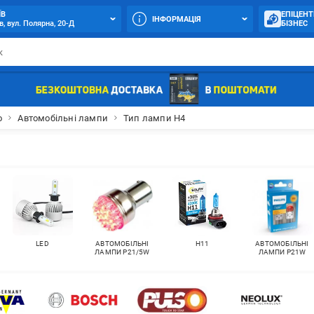
ЇВ
ЕПІЦЕНТ
ІНФОРМАЦІЯ
в, вул. Полярна, 20-Д
БІЗНЕС
о
Автомобільні лампи
Тип лампи H4
LED
АВТОМОБІЛЬНІ
Н11
АВТОМОБІЛЬНІ
ЛАМПИ P21/5W
ЛАМПИ P21W