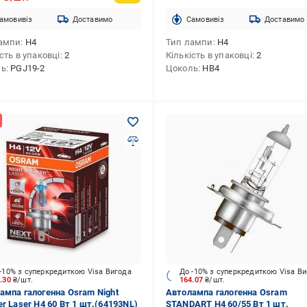
амовивіз
Доставимо
Cамовивіз
Доставимо
ампи
H4
Тип лампи
H4
сть в упаковці
2
Кількість в упаковці
2
ль
PGJ19-2
Цоколь
HB4
-10% з суперкредиткою Visa Вигода
До -10% з суперкредиткою Visa В
8.30
₴/шт.
164.07
₴/шт.
ампа галогенна Osram Night
Автолампа галогенна Osram
er Laser H4 60 Вт 1 шт.(64193NL)
STANDART H4 60/55 Вт 1 шт.