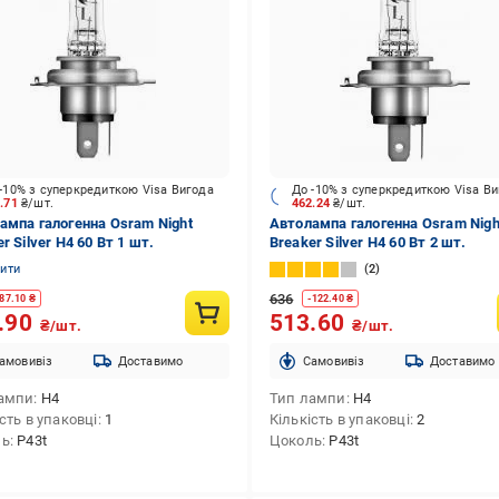
-10% з суперкредиткою Visa Вигода
До -10% з суперкредиткою Visa В
7.71
₴/шт.
462.24
₴/шт.
ампа галогенна Osram Night
Автолампа галогенна Osram Nigh
r Silver H4 60 Вт 1 шт.
Breaker Silver H4 60 Вт 2 шт.
нити
2
636
87.10
₴
-
122.40
₴
.90
513.60
₴/шт.
₴/шт.
амовивіз
Доставимо
Cамовивіз
Доставимо
ампи
H4
Тип лампи
H4
сть в упаковці
1
Кількість в упаковці
2
ль
P43t
Цоколь
P43t