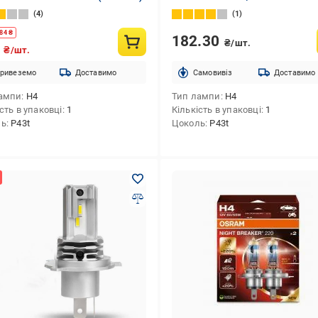
4
1
84
₴
182.30
₴/шт.
7
₴/шт.
ривеземо
Доставимо
Cамовивіз
Доставимо
ампи
H4
Тип лампи
H4
сть в упаковці
1
Кількість в упаковці
1
ль
P43t
Цоколь
P43t