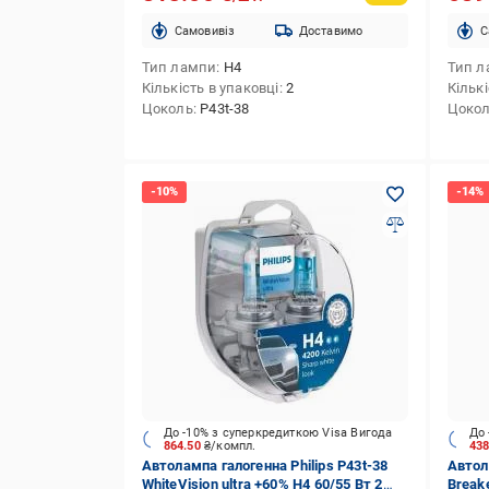
Cамовивіз
Доставимо
C
Тип лампи
H4
Тип л
Кількість в упаковці
2
Кількі
Цоколь
P43t-38
Цоко
До -10% з суперкредиткою Visa Вигода
До 
864.50
₴/компл.
43
Автолампа галогенна Philips P43t-38
Автол
WhiteVision ultra +60% H4 60/55 Вт 2
Break