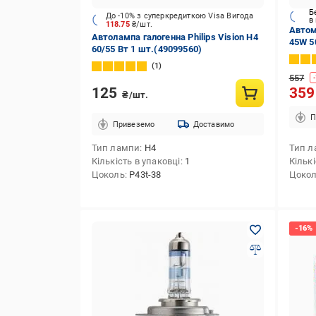
Б
До -10% з суперкредиткою Visa Вигода
в
118.75
₴/шт.
Автом
Автолампа галогенна Philips Vision H4
45W 5
60/55 Вт 1 шт.(49099560)
1
557
-
125
35
₴/шт.
П
Привеземо
Доставимо
Тип лампи
H4
Тип л
Кількість в упаковці
1
Кількі
Цоколь
P43t-38
Цоко