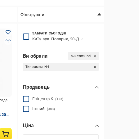
Фільтрувати
ЗАБРАТИ СЬОГОДНІ
Київ, вул. Полярна, 20-Д
Ви обрали
очистити всі
Тип лампи:
H4
Продавець
Епіцентр К
(173)
игода
Інший
(383)
 20
Ціна