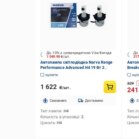
До -10% з суперкредиткою Visa Вигода
До 
1 540.90
₴/шт.
21
Автолампа світлодіодна Narva Range
Автол
Performance Advanced H4 19 Вт 2
Breake
шт. (NV 18187 RPA X2)
оцінити
оці
329
-
1 622
₴/шт.
241
Cамовивіз
Доставимо
C
Тип лампи
H4
Тип л
Кількість в упаковці
2
Кількі
Цоколь
H4
Цоко