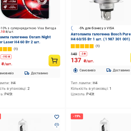
-10% з суперкредиткою Visa Вигода
-5% для бізнесу з VISA
1.10
₴/шт.
Автолампа галогенна Bosch Pure 
ампа галогенна Osram Night
H4 60/55 Вт 1 шт. (1 987 301 001)
r Laser H4 60 Вт 2 шт.
1
1
140
-
3
₴
-
193
₴
137
₴/шт.
9
₴/шт.
Cамовивіз
Доставимо
амовивіз
Доставимо
ампи
H4
Тип лампи
H4
сть в упаковці
2
Кількість в упаковці
1
ль
P45t
Цоколь
P43t