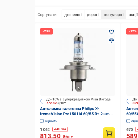
Сортувати
дешевші
дорогі
популярні
акції
До -10% з суперкредиткою Visa Вигода
До 
772.82
₴/шт.
55
Автолампа галогенна Philips X-
Автол
tremeVision Pro150 H4 60/55 Вт 2 шт.
60/55
(PS 12342 XVP S2)
(4806
оцінити
оці
1 062
670
-
248.50
₴
-
813.50
58
₴/шт.