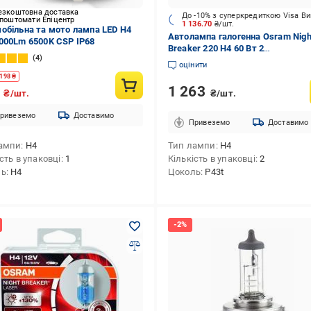
езкоштовна доставка
До -10% з суперкредиткою Visa В
 поштомати Епіцентр
1 136.70
₴/шт.
обільна та мото лампа LED H4
Автолампа галогенна Osram Nigh
000Lm 6500K CSP IP68
Breaker 220 H4 60 Вт 2
4
шт. (OS64193NB2202HB)
оцінити
198
₴
1 263
9
₴/шт.
₴/шт.
ривеземо
Доставимо
Привеземо
Доставимо
ампи
H4
Тип лампи
H4
сть в упаковці
1
Кількість в упаковці
2
ль
H4
Цоколь
P43t