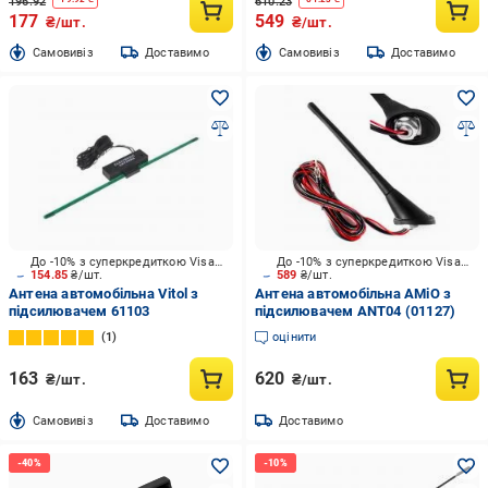
196.92
610.23
177
549
₴/шт.
₴/шт.
Cамовивіз
Доставимо
Cамовивіз
Доставимо
До -10% з суперкредиткою Visa Вигода
До -10% з суперкредиткою Visa Вигода
154.85
₴/шт.
589
₴/шт.
Антена автомобільна Vitol з
Антена автомобільна AMiO з
підсилювачем 61103
пiдсилювачем ANT04 (01127)
1
оцінити
163
620
₴/шт.
₴/шт.
Cамовивіз
Доставимо
Доставимо