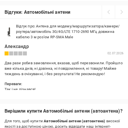
Відгуки: Автомобільні антени
Відгук про: Антена для модему/маршрутизатора/камери/
роутера/автомобіль 3G/4G/LTE 1710-2690 МГц довжина
кабелю 3 м роз'єм RP-SMA Male
Александр
02.07.2026
Два рази робив замовлення, вказав, щоб перезвонили. Пройшло
вже кілька днів, ні дзвінка, ні повідомлення, ні товару! Майже
тиждень в очікуванні, і без результата! Не рекомендую!
Переваги:
Так і не дізнався!
Недоліки:
Також не знаю!
Вирішили купити Автомобільні антени (автоантена)?
Для того, щоб купити
Автомобільні антени (автоантена)
високої
якості за доступною ціною, досить відвідати наш інтернет-