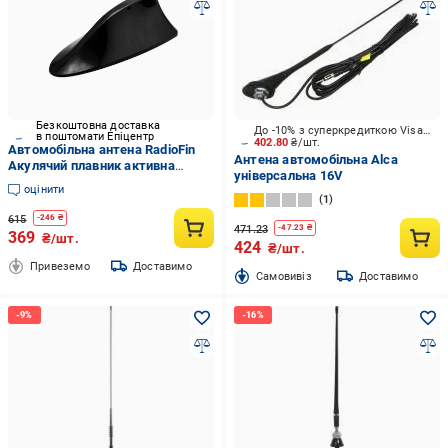
Безкоштовна доставка
До -10% з суперкредиткою Visa Вигода
в поштомати Епіцентр
402.80
₴/шт.
Автомобільна антена RadioFin
Антена автомобільна Alca
Акулячий плавник активна
універсальна 16V
Чорний (710)
оцінити
1
615
-
246
₴
471.23
-
47.23
₴
369
₴/шт.
424
₴/шт.
Привеземо
Доставимо
Cамовивіз
Доставимо