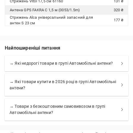
Стрижень Vitol 17,5 см 61160
131 ₴
Антена GPS FAKRA C 1,5 м (0053/1.5m)
320 ₴
Стрижень Alca універсальний запасний для
177 ₴
антен S 23 см
Найпоширеніші питання
→ Які недорогі товари в групі Автомобільні антени?
→ Які товари купити в 2026 році в групі Автомобільні
антени?
→ Товари з безкоштовним самовивозом в групі
Автомобільні антени?