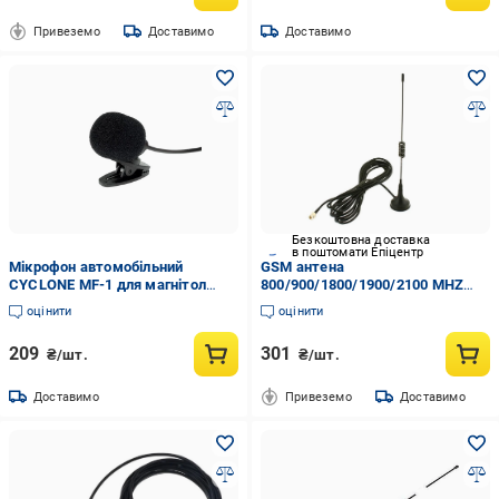
Привеземо
Доставимо
Доставимо
Безкоштовна доставка
в поштомати Епіцентр
Мікрофон автомобільний
GSM антена
CYCLONE MF-1 для магнітол
800/900/1800/1900/2100 MHZ
(110440Ep)
SMA c посиленням 7 дБ на
оцінити
оцінити
магніті
209
301
₴/шт.
₴/шт.
Доставимо
Привеземо
Доставимо