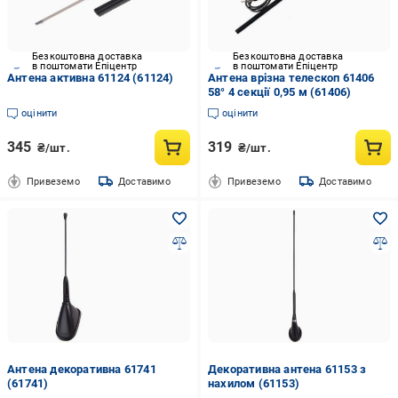
Безкоштовна доставка
Безкоштовна доставка
в поштомати Епіцентр
в поштомати Епіцентр
Антена активна 61124 (61124)
Антена врізна телескоп 61406
58° 4 секції 0,95 м (61406)
оцінити
оцінити
345
319
₴/шт.
₴/шт.
Привеземо
Доставимо
Привеземо
Доставимо
Антена декоративна 61741
Декоративна антена 61153 з
(61741)
нахилом (61153)