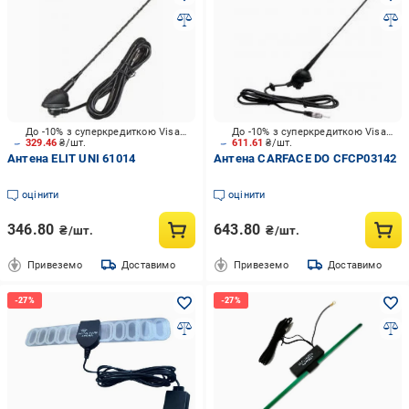
До -10% з суперкредиткою Visa Вигода
До -10% з суперкредиткою Visa Вигода
329.46
₴/шт.
611.61
₴/шт.
Антена ELIT UNI 61014
Антена CARFACE DO CFCP03142
оцінити
оцінити
346.80
643.80
₴/шт.
₴/шт.
Привеземо
Доставимо
Привеземо
Доставимо