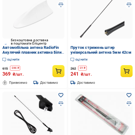
Безкоштовна доставка
в поштомати Епіцентр
Автомобільна антена RadioFin
Пруток стрижень штир
Акулячий плавник активна Білий
універсальний антена 5мм 42см
(709)
оцінити
оцінити
615
262
-
246
₴
-
21
₴
369
241
₴/шт.
₴/шт.
Привеземо
Доставимо
Доставимо