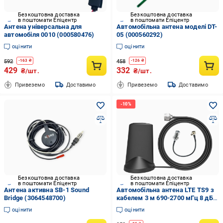
Безкоштовна доставка
Безкоштовна доставка
в поштомати Епіцентр
в поштомати Епіцентр
Антена універсальна для
Автомобільна антена моделі DT-
автомобіля 0010 (000580476)
05 (000560292)
оцінити
оцінити
592
458
-
163
₴
-
126
₴
429
332
₴/шт.
₴/шт.
Привеземо
Доставимо
Привеземо
Доставимо
Безкоштовна доставка
Безкоштовна доставка
в поштомати Епіцентр
в поштомати Епіцентр
Антена активна SB-1 Sound
Автомобільна антена LTE TS9 з
Bridge (3064548700)
кабелем 3 м 690-2700 мГц 8 дБ
(31717400)
оцінити
оцінити