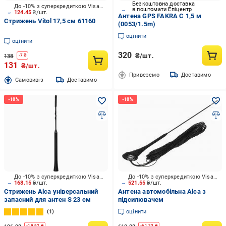
Безкоштовна доставка
До -10% з суперкредиткою Visa Вигода
в поштомати Епіцентр
124.45
₴/шт.
Антена GPS FAKRA C 1,5 м
Стрижень Vitol 17,5 см 61160
(0053/1.5m)
оцінити
оцінити
320
₴/шт.
138
-
7
₴
131
₴/шт.
Привеземо
Доставимо
Cамовивіз
Доставимо
До -10% з суперкредиткою Visa Вигода
До -10% з суперкредиткою Visa Вигода
168.15
₴/шт.
521.55
₴/шт.
Стрижень Alca універсальний
Антена автомобільна Alca з
запасний для антен S 23 см
підсилювачем
1
оцінити
-
19.92
₴
-
61.23
₴