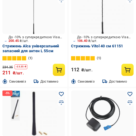
До -10% з суперкредиткою Visa Вигода
До -10% з суперкредиткою Visa Вигода
200.45
₴/шт.
106.40
₴/шт.
Стрижень Alca універсальний
Стрижень Vitol 40 см 61151
запасний для антен L 55см
1
1
234.35
-
23.35
₴
112
₴/шт.
211
₴/шт.
Cамовивіз
Доставимо
Cамовивіз
Доставимо