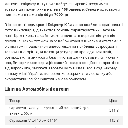
магазин
Епіцентр К
. Тут Ви знайдете широкий асортимент
товарів цієї групи, який налічує
108 одиниць
. Серед них товари з
низькими цінами
від 66 до 7099
грн.
В інтернет-гіпермаркеті
Епіцентр К
Ви легко знайдете оригінальні
фото цих товарів, дізнаєтеся основні характеристики і технічні
дані. Крім цього, на сайті можна почитати корисні відгуки від
покупців. Також тут можна ознайомитися з цікавими статтями з
різних тем і подивитися відеоогляди на найбільш затребувані
товари категорії
. Для покупця регулярно проводяться акції,
розпродажі та знижки з безліччю вигідних позицій. Купуючи у
нас, Ви отримаєте сертифікований товар з офіційною гарантією
від виробника, зможете забрати його в Києві або в будь-якому
іншому місті України, попередньо оформивши доставку або
скориставшися безкоштовним самовивозом.
Ціни на Автомобільні антени
Товар
Ціна
Стрижень Alca універсальний запасний для
211 ₴
антен L 55см
Стрижень Vitol 40 см 61151
112 ₴