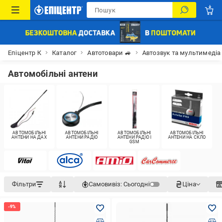
Епіцентр К
Каталог
Автотовари 🚙
Автозвук та мультимедіа
Автомобільні антени
АВТОМОБІЛЬНІ
АВТОМОБІЛЬНІ
АВТОМОБІЛЬНІ
АВТОМОБІЛЬНІ
АНТЕНИ НА ДАХ
АНТЕНИ РАДІО
АНТЕНИ РАДІО І
АНТЕНИ НА СКЛО
GSM
Фільтри
Самовивіз:
Сьогодні
Ціна