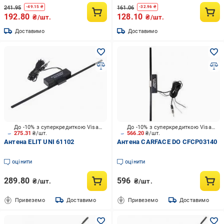
241.95
161.06
-
49.15
₴
-
32.96
₴
192.80
128.10
₴/шт.
₴/шт.
Доставимо
Доставимо
До -10% з суперкредиткою Visa Вигода
До -10% з суперкредиткою Visa Вигода
275.31
₴/шт.
566.20
₴/шт.
Антена ELIT UNI 61102
Антена CARFACE DO CFCP03140
оцінити
оцінити
289.80
596
₴/шт.
₴/шт.
Привеземо
Доставимо
Привеземо
Доставимо