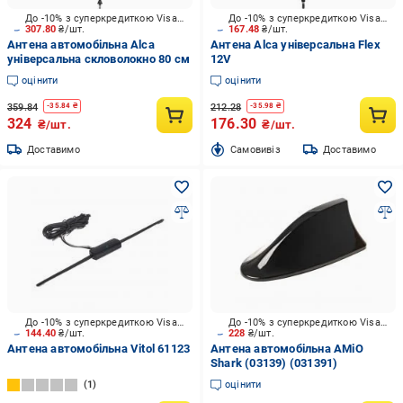
До -10% з суперкредиткою Visa Вигода
До -10% з суперкредиткою Visa Вигода
307.80
₴/шт.
167.48
₴/шт.
Антена автомобільна Alca
Антена Alca універсальна Flex
універсальна скловолокно 80 см
12V
оцінити
оцінити
359.84
212.28
-
35.84
₴
-
35.98
₴
324
176.30
₴/шт.
₴/шт.
Доставимо
Cамовивіз
Доставимо
До -10% з суперкредиткою Visa Вигода
До -10% з суперкредиткою Visa Вигода
144.40
₴/шт.
228
₴/шт.
Антена автомобільна Vitol 61123
Антена автомобільна AMiO
Shark (03139) (031391)
1
оцінити