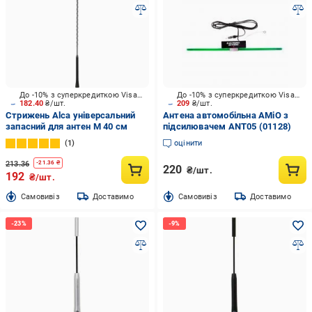
До -10% з суперкредиткою Visa Вигода
До -10% з суперкредиткою Visa Вигода
182.40
₴/шт.
209
₴/шт.
Стрижень Alca універсальний
Антена автомобільна AMiO з
запасний для антен M 40 см
пiдсилювачем ANT05 (01128)
1
оцінити
213.36
-
21.36
₴
220
₴/шт.
192
₴/шт.
Cамовивіз
Доставимо
Cамовивіз
Доставимо