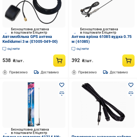
Безкоштовна доставка
Безкоштовна доставка
в поштомати Епіцентр
в поштомати Епіцентр
Автомобільна GPS антена
Антена врізна 61085 вудка 0.75
Kedidumei 3 м (Е1005-049-00)
м (61085)
оцінити
оцінити
538
392
₴/шт.
₴/шт.
Привеземо
Доставимо
Привеземо
Доставимо
Безкоштовна доставка
в поштомати Епіцентр
Антена на водосток 61214 AN-
Подовжувач антенного кабелю