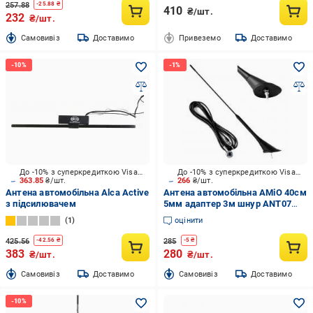
257.88
-
25.88
₴
410
₴/шт.
232
₴/шт.
Cамовивіз
Доставимо
Привеземо
Доставимо
До -10% з суперкредиткою Visa Вигода
До -10% з суперкредиткою Visa Вигода
363.85
₴/шт.
266
₴/шт.
Антена автомобільна Alca Active
Антена автомобільна AMiO 40см
з підсилювачем
5мм адаптер 3м шнур ANT07
(01507)
1
оцінити
425.56
285
-
42.56
₴
-
5
₴
383
280
₴/шт.
₴/шт.
Cамовивіз
Доставимо
Cамовивіз
Доставимо