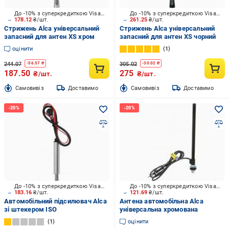
До -10% з суперкредиткою Visa Вигода
До -10% з суперкредиткою Visa Вигода
178.12
₴/шт.
261.25
₴/шт.
Стрижень Alca універсальний
Стрижень Alca універсальний
запасний для антен ХS хром
запасний для антен ХS чорний
оцінити
1
244.07
305.02
-
56.57
₴
-
30.02
₴
187.50
275
₴/шт.
₴/шт.
Cамовивіз
Доставимо
Cамовивіз
Доставимо
До -10% з суперкредиткою Visa Вигода
До -10% з суперкредиткою Visa Вигода
183.16
₴/шт.
121.69
₴/шт.
Автомобільний підсилювач Alca
Антена автомобільна Alca
зі штекером ISO
універсальна хромована
1
оцінити