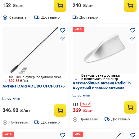
152
240
₴/шт.
₴/шт.
Cамовивіз
Доставимо
Доставимо
Безкоштовна доставка
До -10% з суперкредиткою Visa Вигода
в поштомати Епіцентр
329.55
₴/шт.
Автомобільна антена RadioFin
Антена CARFACE DO CFCP03176
Акулячий плавник активна
Сріблястий (711)
оцінити
оцінити
615
-
246
₴
346.90
369
₴/шт.
₴/шт.
Привеземо
Доставимо
Привеземо
Доставимо