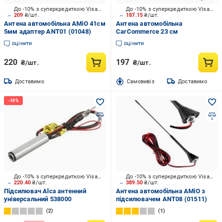
До -10% з суперкредиткою Visa Вигода
До -10% з суперкредиткою Visa Вигода
209
₴/шт.
187.15
₴/шт.
Антена автомобільна AMiO 41см
Антена автомобільна
5мм адаптер ANT01 (01048)
CarCommerce 23 см
оцінити
оцінити
220
197
₴/шт.
₴/шт.
Доставимо
Cамовивіз
Доставимо
До -10% з суперкредиткою Visa Вигода
До -10% з суперкредиткою Visa Вигода
220.40
₴/шт.
389.50
₴/шт.
Підсилювач Alca антенний
Антена автомобільна AMiO з
універсальний 538000
пiдсилювачем ANT08 (01511)
2
1