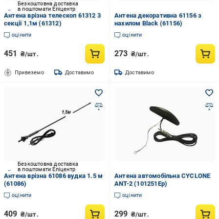
Безкоштовна доставка
в поштомати Епіцентр
Антена врізна телескоп 61312 3
Антена декоративна 61156 з
секції 1,1м (61312)
нахилом Black (61156)
оцінити
оцінити
451
273
₴/шт.
₴/шт.
Привеземо
Доставимо
Доставимо
Безкоштовна доставка
в поштомати Епіцентр
Антена врізна 61086 вудка 1.5 м
Антена автомобільна CYCLONE
(61086)
ANT-2 (101251Ep)
оцінити
оцінити
409
299
₴/шт.
₴/шт.