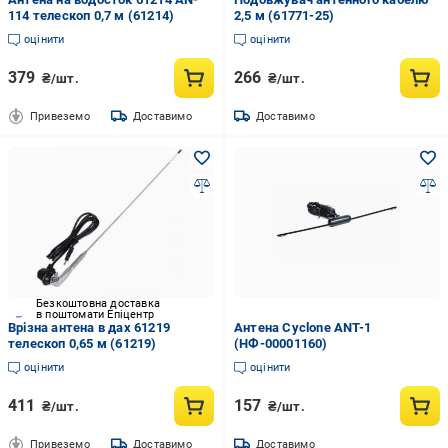
114 телескоп 0,7 м (61214)
2,5 м (61771-25)
оцінити
оцінити
379
266
₴/шт.
₴/шт.
Привеземо
Доставимо
Доставимо
Безкоштовна доставка
в поштомати Епіцентр
Врізна антена в дах 61219
Антена Cyclone ANT-1
телескоп 0,65 м (61219)
(НФ-00001160)
оцінити
оцінити
411
157
₴/шт.
₴/шт.
Привеземо
Доставимо
Доставимо