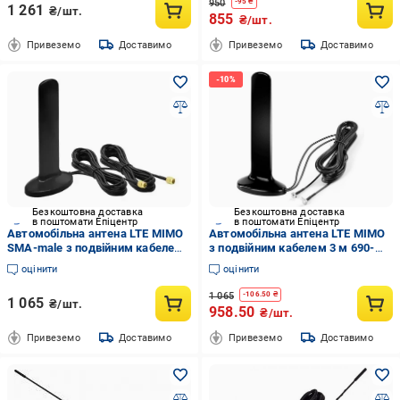
950
-
95
₴
1 261
₴/шт.
855
₴/шт.
Привеземо
Доставимо
Привеземо
Доставимо
Безкоштовна доставка
Безкоштовна доставка
в поштомати Епіцентр
в поштомати Епіцентр
Автомобільна антена LTE MIMO
Автомобільна антена LTE MIMO
SMA-male з подвійним кабелем
з подвійним кабелем 3 м 690-
3 м 690-2700 мГц 16 дБ
2700 мГц 16 дБ (31717366)
оцінити
оцінити
(31717601)
1 065
-
106.50
₴
1 065
₴/шт.
958.50
₴/шт.
Привеземо
Доставимо
Привеземо
Доставимо