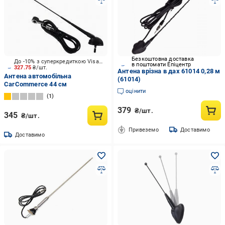
Безкоштовна доставка
До -10% з суперкредиткою Visa Вигода
в поштомати Епіцентр
327.75
₴/шт.
Антена врізна в дах 61014 0,28 м
Антена автомобільна
(61014)
CarCommerce 44 см
оцінити
1
379
₴/шт.
345
₴/шт.
Привеземо
Доставимо
Доставимо