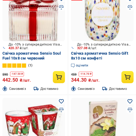
До -10% з суперкредиткою Visa Вигода
До -10% з суперкредиткою Visa Вигода
420.37
₴/шт.
327.08
₴/шт.
Свічка ароматична Sensio Soul
Свічка ароматична Sensio Gift
Fuel 10х8 см червоний
8х10 см конфеті
1
оцінити
590
459
-
147.50
₴
-
114.70
₴
442.50
344.30
₴/шт.
₴/шт.
Cамовивіз
Доставимо
Cамовивіз
Доставимо