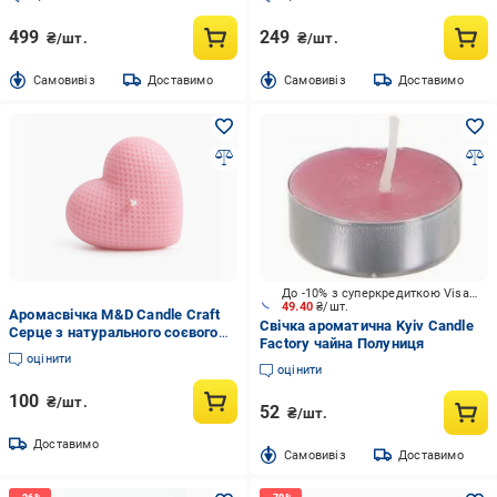
499
249
₴/шт.
₴/шт.
Cамовивіз
Доставимо
Cамовивіз
Доставимо
До -10% з суперкредиткою Visa Вигода
49.40
₴/шт.
Аромасвічка M&D Candle Craft
Свічка ароматична Kyiv Candle
Серце з натурального соєвого
Factory чайна Полуниця
воску аромат малина (00033)
оцінити
оцінити
100
₴/шт.
52
₴/шт.
Доставимо
Cамовивіз
Доставимо