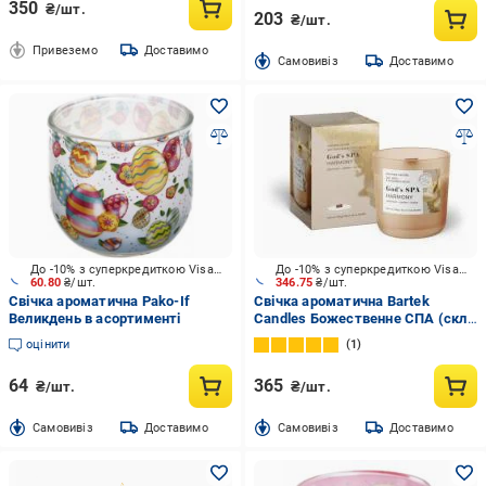
350
₴/шт.
203
₴/шт.
Привеземо
Доставимо
Cамовивіз
Доставимо
До -10% з суперкредиткою Visa Вигода
До -10% з суперкредиткою Visa Вигода
60.80
₴/шт.
346.75
₴/шт.
Свічка ароматична Pako-If
Свічка ароматична Bartek
Великдень в асортименті
Candles Божественне СПА (скло
150 г)
оцінити
1
64
365
₴/шт.
₴/шт.
Cамовивіз
Доставимо
Cамовивіз
Доставимо