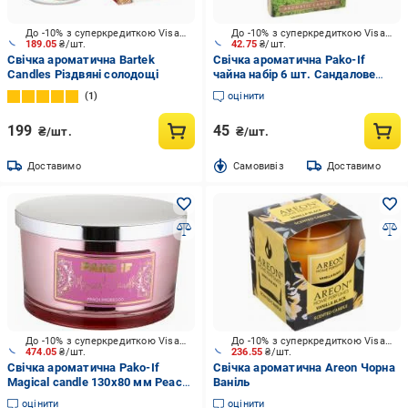
До -10% з суперкредиткою Visa Вигода
До -10% з суперкредиткою Visa Вигода
189.05
₴/шт.
42.75
₴/шт.
Свічка ароматична Bartek
Свічка ароматична Pako-If
Candles Різдвяні солодощі
чайна набір 6 шт. Сандалове
дерево-ваніль
1
оцінити
199
45
₴/шт.
₴/шт.
Доставимо
Cамовивіз
Доставимо
До -10% з суперкредиткою Visa Вигода
До -10% з суперкредиткою Visa Вигода
474.05
₴/шт.
236.55
₴/шт.
Свічка ароматична Pako-If
Свічка ароматична Areon Чорна
Magical candle 130x80 мм Peach
Ваніль
prosecco
оцінити
оцінити