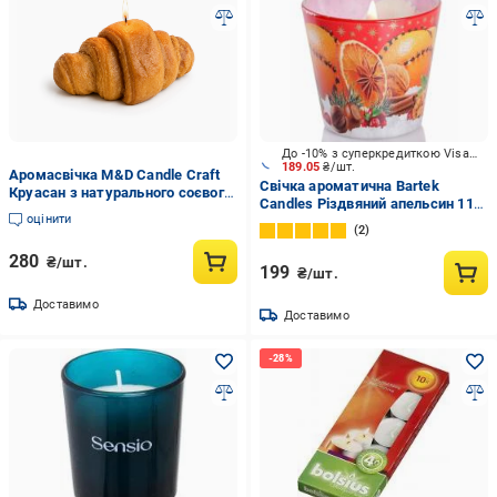
До -10% з суперкредиткою Visa Вигода
189.05
₴/шт.
Аромасвічка M&D Candle Craft
Свічка ароматична Bartek
Круасан з натурального соєвого
Candles Різдвяний апельсин 115
воску аромат випічка (00023)
оцінити
г
2
280
₴/шт.
199
₴/шт.
Доставимо
Доставимо