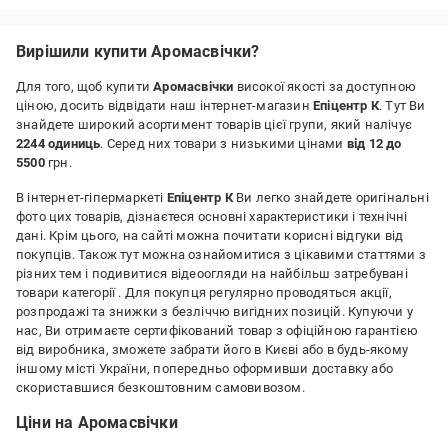
Недоліки:
Не було
Вирішили купити Аромасвічки?
Для того, щоб купити
Аромасвічки
високої якості за доступною
ціною, досить відвідати наш інтернет-магазин
Епіцентр К
. Тут Ви
знайдете широкий асортимент товарів цієї групи, який налічує
2244 одиниць
. Серед них товари з низькими цінами
від 12 до
5500
грн.
В інтернет-гіпермаркеті
Епіцентр К
Ви легко знайдете оригінальні
фото цих товарів, дізнаєтеся основні характеристики і технічні
дані. Крім цього, на сайті можна почитати корисні відгуки від
покупців. Також тут можна ознайомитися з цікавими статтями з
різних тем і подивитися відеоогляди на найбільш затребувані
товари категорії
. Для покупця регулярно проводяться акції,
розпродажі та знижки з безліччю вигідних позицій. Купуючи у
нас, Ви отримаєте сертифікований товар з офіційною гарантією
від виробника, зможете забрати його в Києві або в будь-якому
іншому місті України, попередньо оформивши доставку або
скориставшися безкоштовним самовивозом.
Ціни на Аромасвічки