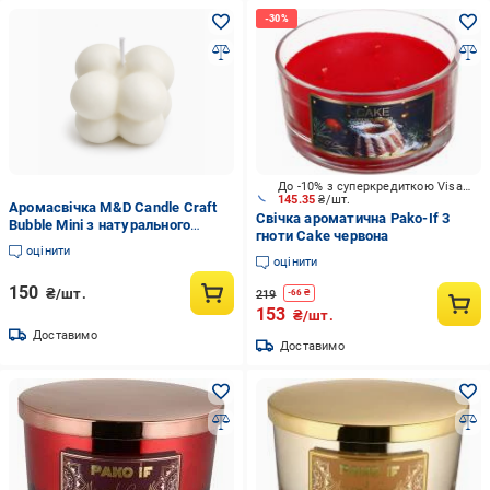
До -10% з суперкредиткою Visa Вигода
145.35
₴/шт.
Аромасвічка M&D Candle Craft
Свічка ароматична Pako-If 3
Bubble Mini з натурального
гноти Cake червона
соєвого воску аромат апельсин
оцінити
(00014)
оцінити
150
₴/шт.
219
-
66
₴
153
₴/шт.
Доставимо
Доставимо