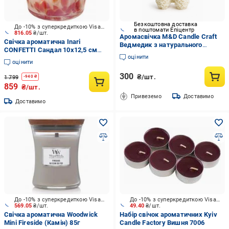
Безкоштовна доставка
До -10% з суперкредиткою Visa Вигода
в поштомати Епіцентр
816.05
₴/шт.
Аромасвічка M&D Candle Craft
Свічка ароматична Inari
Ведмедик з натурального
CONFETTI Сандал 10х12,5 см
соєвого воску аромат ваніль
оцінити
помаранчевий
(00022)
оцінити
300
₴/шт.
1 799
-
940
₴
859
₴/шт.
Привеземо
Доставимо
Доставимо
До -10% з суперкредиткою Visa Вигода
До -10% з суперкредиткою Visa Вигода
569.05
₴/шт.
49.40
₴/шт.
Свічка ароматична Woodwick
Набір свічок ароматичних Kyiv
Mini Fireside (Камін) 85г
Candle Factory Вишня 7006