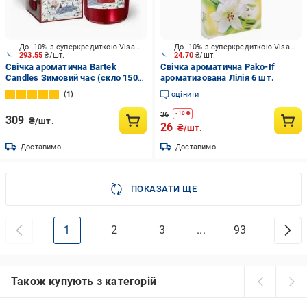
До -10% з суперкредиткою Visa Вигода
До -10% з суперкредиткою Visa Вигода
293.55
₴/шт.
24.70
₴/шт.
Свічка ароматична Bartek
Свічка ароматична Pako-If
Candles Зимовий час (скло 150
ароматизована Лілія 6 шт.
г)
1
оцінити
36
-
10
₴
309
₴/шт.
26
₴/шт.
Доставимо
Доставимо
ПОКАЗАТИ ЩЕ
1
2
3
...
93
Також купують з категорій