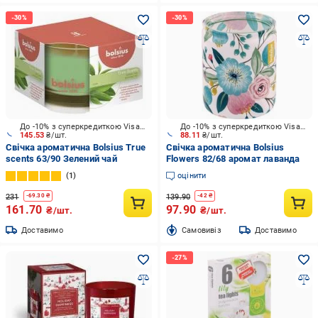
До -10% з суперкредиткою Visa Вигода
До -10% з суперкредиткою Visa Вигода
145.53
₴/шт.
88.11
₴/шт.
Свічка ароматична Bolsius True
Свічка ароматична Bolsius
scents 63/90 Зелений чай
Flowers 82/68 аромат лаванда
1
оцінити
231
139.90
-
69.30
₴
-
42
₴
161.70
97.90
₴/шт.
₴/шт.
Доставимо
Cамовивіз
Доставимо