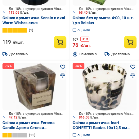
До -10% з суперкредиткою Visa Вигода
До -10% з суперкредиткою Visa Вигода
113.05
₴/шт.
68.40
₴/шт.
Свічка ароматична Sensio в склі
Свічка без аромата 4:00, 10 шт.
Warm Wishes синя
\ уп Bolsius
1
оцінити
107
-
31
₴
119
₴/шт.
76
₴/шт.
Доставимо
Cамовивіз
Доставимо
До -10% з суперкредиткою Visa Вигода
До -10% з суперкредиткою Visa Вигода
47.12
₴/шт.
816.05
₴/шт.
Свічка ароматична Feroma
Свічка ароматична Inari
Candle Арома Стопка
CONFETTI Ваніль 10х12,5 см
Sandalwood
чорний
11
оцінити