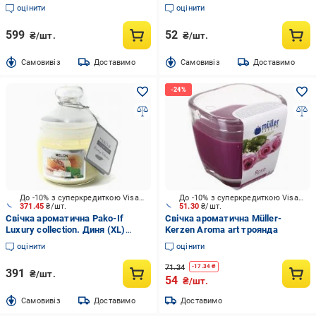
оцінити
оцінити
599
52
₴/шт.
₴/шт.
Cамовивіз
Доставимо
Cамовивіз
Доставимо
До -10% з суперкредиткою Visa Вигода
До -10% з суперкредиткою Visa Вигода
371.45
₴/шт.
51.30
₴/шт.
Свічка ароматична Pako-If
Свічка ароматична Müller-
Luxury collection. Диня (XL)
Kerzen Aroma art троянда
арт.402
оцінити
оцінити
71.34
-
17.34
₴
391
₴/шт.
54
₴/шт.
Cамовивіз
Доставимо
Доставимо