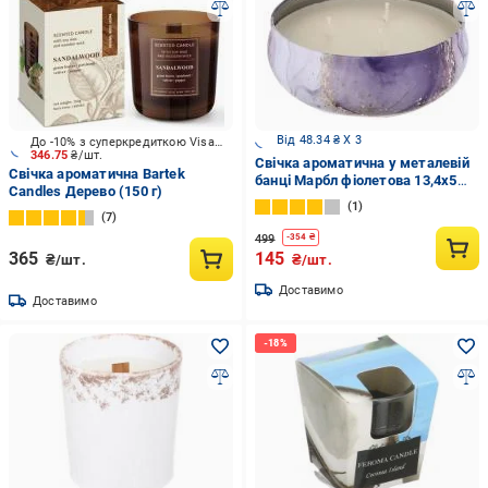
Від 48.34 ₴ X 3
До -10% з суперкредиткою Visa Вигода
346.75
₴/шт.
Свічка ароматична у металевій
Свічка ароматична Bartek
банці Марбл фіолетова 13,4x5
Candles Дерево (150 г)
см
1
7
499
-
354
₴
365
145
₴/шт.
₴/шт.
Доставимо
Доставимо