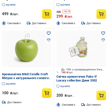
chocolate
оцінити
оцінити
400
-
101
₴
499
₴/шт.
299
₴/шт.
Cамовивіз
Доставимо
Cамовивіз
Доставимо
До -10% з суперкредиткою Visa Вигода
190
₴/шт.
Аромасвічка M&D Candle Craft
Свічка ароматична Pako-If
Яблуко з натурального соєвого
Luxury collection Диня 3302
воску аромат Зелене яблуко
оцінити
(00015)
оцінити
100
₴/шт.
200
₴/шт.
Доставимо
Cамовивіз
Доставимо