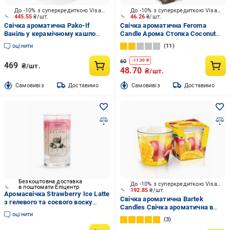
До -10% з суперкредиткою Visa Вигода
До -10% з суперкредиткою Visa Вигода
445.55
₴/шт.
46.26
₴/шт.
Свічка ароматична Pako-If
Свічка ароматична Feroma
Ваніль у керамічному кашпо
Candle Арома Стопка Coconut
85х120 мм
island
оцінити
11
60
-
11.30
₴
469
₴/шт.
48.70
₴/шт.
Cамовивіз
Доставимо
Cамовивіз
Доставимо
Безкоштовна доставка
До -10% з суперкредиткою Visa Вигода
в поштомати Епіцентр
192.85
₴/шт.
Аромасвічка Strawberry Ice Latte
Свічка ароматична Bartek
з гелевого та соєвого воску
Candles Свічка ароматична в
аромат полуниця з вершками
оцінити
склі Манго (Скло 115г)
(00065)
3