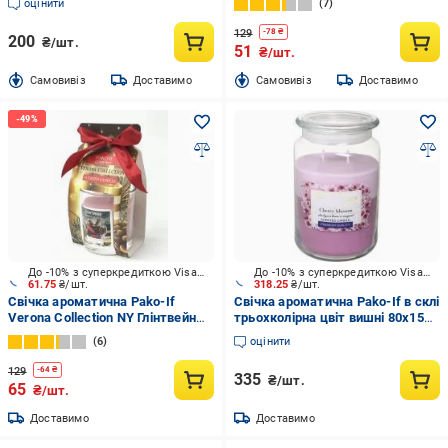
оцінити
7
129
-
78
₴
200
₴/шт.
51
₴/шт.
Cамовивіз
Доставимо
Cамовивіз
Доставимо
До -10% з суперкредиткою Visa Вигода
До -10% з суперкредиткою Visa Вигода
61.75
₴/шт.
318.25
₴/шт.
Свічка ароматична Pako-If
Свічка ароматична Pako-If в склі
Verona Collection NY Глінтвейн
трьохколірна цвіт вишні 80х150
арт.216
мм 565 г арт.35544
6
оцінити
129
-
64
₴
335
₴/шт.
65
₴/шт.
Доставимо
Доставимо