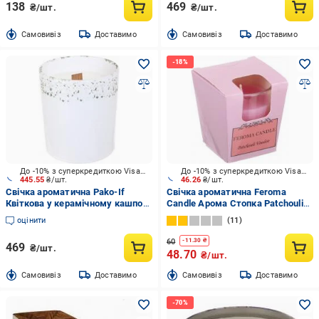
138
469
₴/шт.
₴/шт.
Cамовивіз
Доставимо
Cамовивіз
Доставимо
До -10% з суперкредиткою Visa Вигода
До -10% з суперкредиткою Visa Вигода
445.55
₴/шт.
46.26
₴/шт.
Свічка ароматична Pako-If
Свічка ароматична Feroma
Квіткова у керамічному кашпо
Candle Арома Стопка Patchouli
85х120 мм
Voodoo
оцінити
11
60
-
11.30
₴
469
₴/шт.
48.70
₴/шт.
Cамовивіз
Доставимо
Cамовивіз
Доставимо