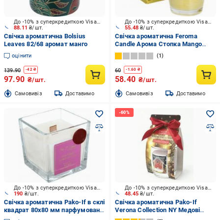
До -10% з суперкредиткою Visa Вигода
До -10% з суперкредиткою Visa Вигода
88.11
₴/шт.
55.48
₴/шт.
Свічка ароматична Bolsius
Свічка ароматична Feroma
Leaves 82/68 аромат манго
Candle Арома Стопка Mango
Fruit
оцінити
1
139.90
60
-
42
₴
-
1.60
₴
97.90
58.40
₴/шт.
₴/шт.
Cамовивіз
Доставимо
Cамовивіз
Доставимо
До -10% з суперкредиткою Visa Вигода
До -10% з суперкредиткою Visa Вигода
190
₴/шт.
48.45
₴/шт.
Свічка ароматична Pako-If в склі
Свічка ароматична Pako-If
квадрат 80х80 мм парфумована
Verona Collection NY Медові
жіноча
пряники арт.220