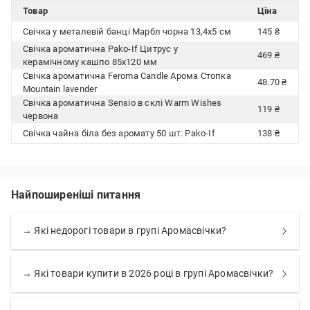
Товар
Ціна
Свічка у металевій банці Марбл чорна 13,4x5 см
145 ₴
Свічка ароматична Pako-If Цитрус у
469 ₴
керамічному кашпо 85х120 мм
Свічка ароматична Feroma Candle Арома Стопка
48.70 ₴
Mountain lavender
Свічка ароматична Sensio в склі Warm Wishes
119 ₴
червона
Свічка чайна біла без аромату 50 шт. Pako-If
138 ₴
Найпоширеніші питання
→ Які недорогі товари в групі Аромасвічки?
→ Які товари купити в 2026 році в групі Аромасвічки?