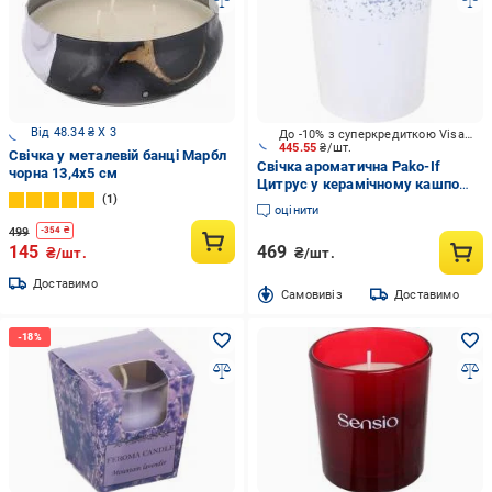
Від 48.34 ₴ X 3
До -10% з суперкредиткою Visa Вигода
445.55
₴/шт.
Свічка у металевій банці Марбл
Свічка ароматична Pako-If
чорна 13,4x5 см
Цитрус у керамічному кашпо
1
85х120 мм
оцінити
499
-
354
₴
145
469
₴/шт.
₴/шт.
Доставимо
Cамовивіз
Доставимо