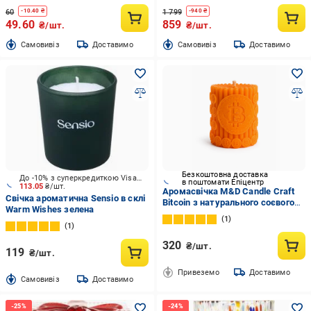
60
1 799
-
10.40
₴
-
940
₴
49.60
859
₴/шт.
₴/шт.
Cамовивіз
Доставимо
Cамовивіз
Доставимо
Безкоштовна доставка
До -10% з суперкредиткою Visa Вигода
в поштомати Епіцентр
113.05
₴/шт.
Аромасвічка M&D Candle Craft
Свічка ароматична Sensio в склі
Bitcoin з натурального соєвого
Warm Wishes зелена
воску аромат цитрус (00010)
1
1
320
₴/шт.
119
₴/шт.
Привеземо
Доставимо
Cамовивіз
Доставимо