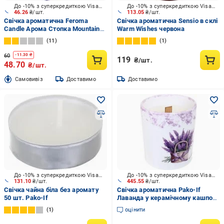
До -10% з суперкредиткою Visa Вигода
До -10% з суперкредиткою Visa Вигода
46.26
₴/шт.
113.05
₴/шт.
Свічка ароматична Feroma
Свічка ароматична Sensio в склі
Candle Арома Стопка Mountain
Warm Wishes червона
lavender
11
1
60
-
11.30
₴
119
₴/шт.
48.70
₴/шт.
Cамовивіз
Доставимо
Доставимо
До -10% з суперкредиткою Visa Вигода
До -10% з суперкредиткою Visa Вигода
131.10
₴/шт.
445.55
₴/шт.
Свічка чайна біла без аромату
Свічка ароматична Pako-If
50 шт. Pako-If
Лаванда у керамічному кашпо
85х120 мм
1
оцінити