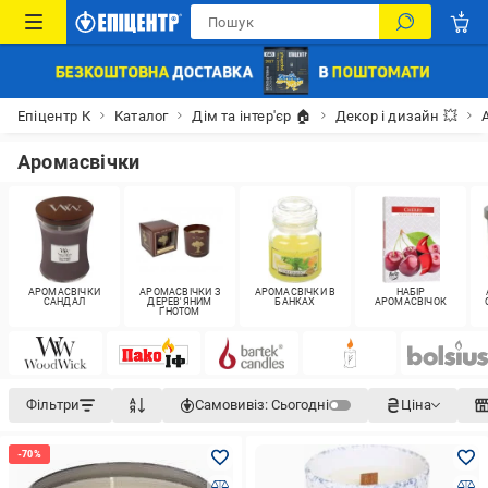
Епіцентр К
Каталог
Дім та інтер'єр 🏠
Декор і дизайн 💥
Аромасвічки
АРОМАСВІЧКИ
АРОМАСВІЧКИ З
АРОМАСВІЧКИ В
НАБІР
САНДАЛ
ДЕРЕВ'ЯНИМ
БАНКАХ
АРОМАСВІЧОК
ҐНОТОМ
Фільтри
Самовивіз:
Сьогодні
Ціна