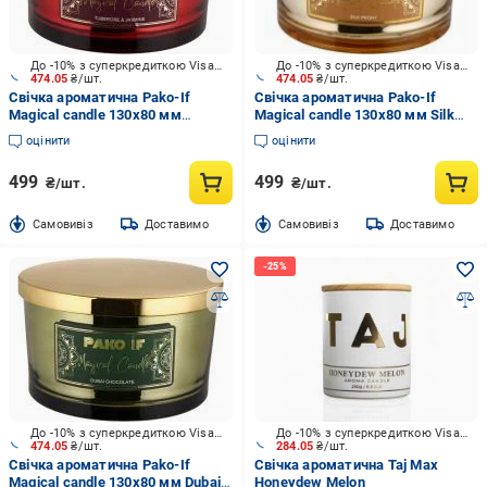
До -10% з суперкредиткою Visa Вигода
До -10% з суперкредиткою Visa Вигода
474.05
₴/шт.
474.05
₴/шт.
Свічка ароматична Pako-If
Свічка ароматична Pako-If
Magical candle 130x80 мм
Magical candle 130x80 мм Silk
Tuberose&Jasmine
Peony
оцінити
оцінити
499
499
₴/шт.
₴/шт.
Cамовивіз
Доставимо
Cамовивіз
Доставимо
До -10% з суперкредиткою Visa Вигода
До -10% з суперкредиткою Visa Вигода
474.05
₴/шт.
284.05
₴/шт.
Свічка ароматична Pako-If
Свічка ароматична Taj Max
Magical candle 130x80 мм Dubai
Honeydew Melon