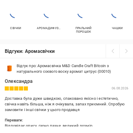
СВІЧКИ
АРОМАДИФУЗОРИ
ПРАЛЬНИЙ
ЧАШКИ
ПОРОШОК
Відгуки: Аромасвічки
Відгук про: Аромасвічка M&D Candle Craft Bitcoin з
натурального соєвого воску аромат цитрус (00010)
Олександра
06.08.2026
Доставка була дуже швидкою, спаковано якісно і естетично,
свічка навіть більша, ніж я очікувала, запах приємний. Спробую
замовити і інші свічки у цього продавця
Переваги:
Відповідає опису, гарно пахне, великий розмір