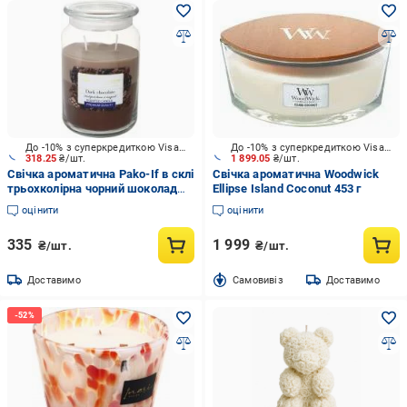
До -10% з суперкредиткою Visa Вигода
До -10% з суперкредиткою Visa Вигода
318.25
₴/шт.
1 899.05
₴/шт.
Свічка ароматична Pako-If в склі
Свічка ароматична Woodwick
трьохколірна чорний шоколад
Ellipse Island Coconut 453 г
80х150 мм 565 г арт.35544
оцінити
оцінити
335
1 999
₴/шт.
₴/шт.
Доставимо
Cамовивіз
Доставимо