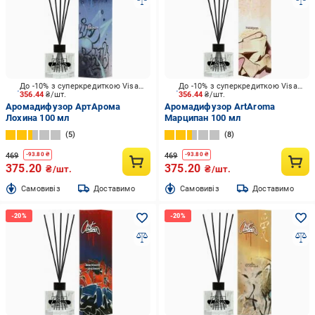
До -10% з суперкредиткою Visa Вигода
До -10% з суперкредиткою Visa Вигода
356.44
₴/шт.
356.44
₴/шт.
Аромадифузор АртАрома
Аромадифузор ArtAroma
Лохина 100 мл
Марципан 100 мл
5
8
469
469
-
93.80
₴
-
93.80
₴
375.20
375.20
₴/шт.
₴/шт.
Cамовивіз
Доставимо
Cамовивіз
Доставимо