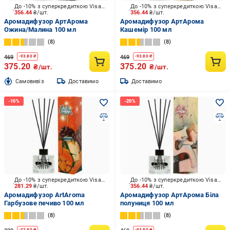
До -10% з суперкредиткою Visa Вигода
До -10% з суперкредиткою Visa Вигода
356.44
₴/шт.
356.44
₴/шт.
Аромадифузор АртАрома
Аромадифузор АртАрома
Ожина/Малина 100 мл
Кашемір 100 мл
8
8
469
469
-
93.80
₴
-
93.80
₴
375.20
375.20
₴/шт.
₴/шт.
Cамовивіз
Доставимо
Доставимо
До -10% з суперкредиткою Visa Вигода
До -10% з суперкредиткою Visa Вигода
281.29
₴/шт.
356.44
₴/шт.
Аромадифузор ArtAroma
Аромадифузор АртАрома Біла
Гарбузове печиво 100 мл
полуниця 100 мл
8
8
-
32.90
₴
-
93.80
₴