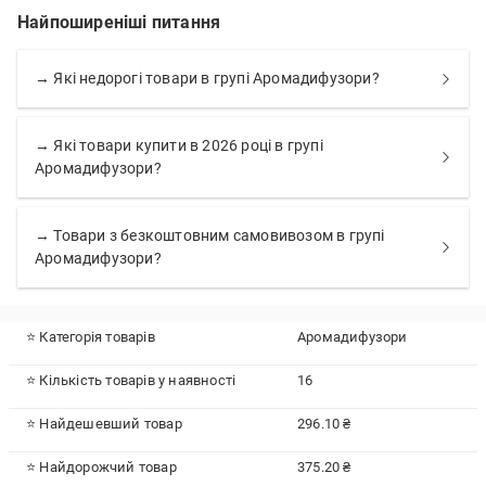
Найпоширеніші питання
→ Які недорогі товари в групі Аромадифузори?
→ Які товари купити в 2026 році в групі
Аромадифузори?
→ Товари з безкоштовним самовивозом в групі
Аромадифузори?
⭐ Категорія товарів
Аромадифузори
⭐ Кількість товарів у наявності
16
⭐ Найдешевший товар
296.10 ₴
⭐ Найдорожчий товар
375.20 ₴