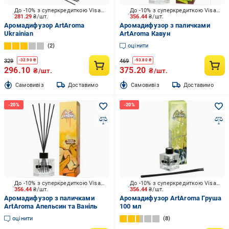
До -10% з суперкредиткою Visa Вигода
До -10% з суперкредиткою Visa Вигода
281.29
₴/шт.
356.44
₴/шт.
Аромадифузор ArtAroma
Аромадифузор з паличками
Ukrainian
ArtAroma Кавун
2
оцінити
329
469
-
32.90
₴
-
93.80
₴
296.10
375.20
₴/шт.
₴/шт.
Cамовивіз
Доставимо
Cамовивіз
Доставимо
До -10% з суперкредиткою Visa Вигода
До -10% з суперкредиткою Visa Вигода
356.44
₴/шт.
356.44
₴/шт.
Аромадифузор з паличками
Аромадифузор ArtAroma Груша
ArtAroma Апельсин та Ваніль
100 мл
оцінити
8