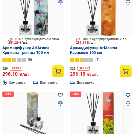
До -10% з суперкредиткою Visa Вигода
До -10% з суперкредиткою Visa Вигода
281.29
₴/шт.
281.29
₴/шт.
Аромадифузор ArtAroma
Аромадифузор ArtAroma
Крижана троянда 100 мл
Карамель 100 мл
8
7
329
329
-
32.90
₴
-
32.90
₴
296.10
296.10
₴/шт.
₴/шт.
Cамовивіз
Доставимо
Доставимо