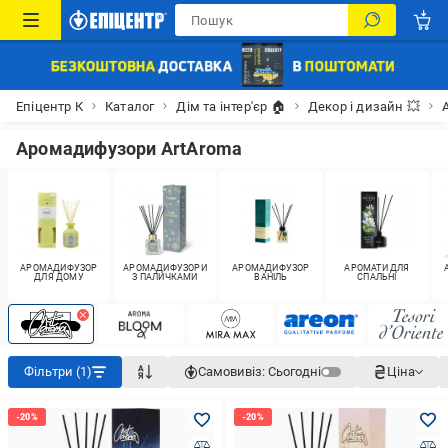
Епіцентр К
Каталог
Дім та інтер'єр 🏠
Декор і дизайн 💥
Аромадифузори ArtAroma
АРОМАДИФУЗОР
АРОМАДИФУЗОРИ
АРОМАДИФУЗОР
АРОМАТИ ДЛЯ
ДЛЯ ДОМУ
З ПАЛИЧКАМИ
ВАНІЛЬ
СПАЛЬНІ
Фільтри (1)
Самовивіз:
Сьогодні
Ціна