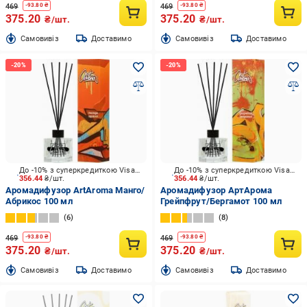
469
469
-
93.80
₴
-
93.80
₴
375.20
375.20
₴/шт.
₴/шт.
Cамовивіз
Доставимо
Cамовивіз
Доставимо
До -10% з суперкредиткою Visa Вигода
До -10% з суперкредиткою Visa Вигода
356.44
₴/шт.
356.44
₴/шт.
Аромадифузор ArtAroma Манго/
Аромадифузор АртАрома
Абрикос 100 мл
Грейпфрут/Бергамот 100 мл
6
8
469
469
-
93.80
₴
-
93.80
₴
375.20
375.20
₴/шт.
₴/шт.
Cамовивіз
Доставимо
Cамовивіз
Доставимо