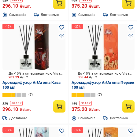
329
469
296.10
375.20
₴/шт.
₴/шт.
Cамовивіз
Доставимо
Cамовивіз
Доставимо
До -10% з суперкредиткою Visa Вигода
До -10% з суперкредиткою Visa Вигода
281.29
₴/шт.
356.44
₴/шт.
Аромадифузор ArtAroma Кава
Аромадифузор ArtAroma Персик
100 мл
100 мл
7
7
329
469
-
32.90
₴
-
93.80
₴
296.10
375.20
₴/шт.
₴/шт.
Доставимо
Cамовивіз
Доставимо