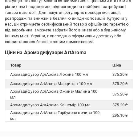
покупців. Також тут можна ознайомитися з цікавими статтями з
різних тем і подивитися відеоогляди на найбільш затребувані
товари категорії
. Для покупця регулярно проводяться акції,
розпродажі та знижки з безліччю вигідних позицій. Купуючи у
нас, Ви отримаєте сертифікований товар з офіційною гарантією
від виробника, зможете забрати його в Києві або в будь-якому
іншому місті України, попередньо оформивши доставку або
скориставшися безкоштовним самовивозом.
Ціни на Аромадифузори ArtAroma
Товар
Ціна
Аромадифузор АртАрома Лохина 100 мл
375.20 ₴
Аромадифузор ArtAroma Марципан 100 мл
375.20 ₴
Аромадифузор АртАрома Ожина/Малина 100
375.20 ₴
мл
Аромадифузор АртАрома Кашемір 100 мл
375.20 ₴
Аромадифузор ArtAroma Гарбузове печиво 100
296.10 ₴
мл