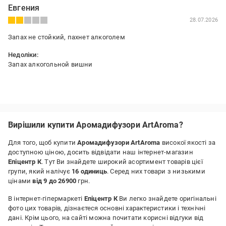
Евгения
28.07.2026
Запах не стойкий, пахнет алкоголем
Недоліки:
Запах алкогольной вишни
Вирішили купити Аромадифузори ArtAroma?
Для того, щоб купити
Аромадифузори ArtAroma
високої якості за
доступною ціною, досить відвідати наш інтернет-магазин
Епіцентр К
. Тут Ви знайдете широкий асортимент товарів цієї
групи, який налічує
16 одиниць
. Серед них товари з низькими
цінами
від 9 до 26900
грн.
В інтернет-гіпермаркеті
Епіцентр К
Ви легко знайдете оригінальні
фото цих товарів, дізнаєтеся основні характеристики і технічні
дані. Крім цього, на сайті можна почитати корисні відгуки від