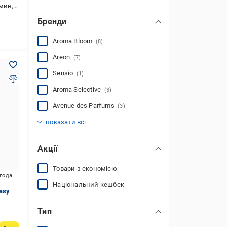
р,мускус
Бренди
Aroma Bloom
(8)
Areon
(7)
Sensio
(1)
Aroma Selective
(3)
Avenue des Parfums
(3)
JANZEN
Edem home
Інше
WINSO
2U
Concept
Gods Fragrance
J-LINE
Logevy Firenze
Lotus Home
Smells Like
Swiss Secret
(2)
(3)
(1)
(1)
(2)
(4)
(1)
(1)
(4)
(3)
(5)
(1)
показати всі
Акції
Товари з економією
игода
Національний кешбек
asy
Тип