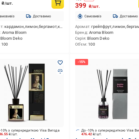
5
₴/шт.
399
₴/шт.
амовивіз
Доставимо
Cамовивіз
Доставимо
ат
кардамон,лимон,бергамот,кипарис,конвалія,фіалка,кедр,пачулі,ветівер
Аромат
грейпфрут,лимон,бергамот,конвалія,магнолія,к
д
Aroma Bloom
Бренд
Aroma Bloom
Bloom Deko
Серія
Bloom Deko
100
Об'єм
100
-10% з суперкредиткою Visa Вигода
До -10% з суперкредиткою Visa В
86.55
₴/шт.
476.42
₴/шт.