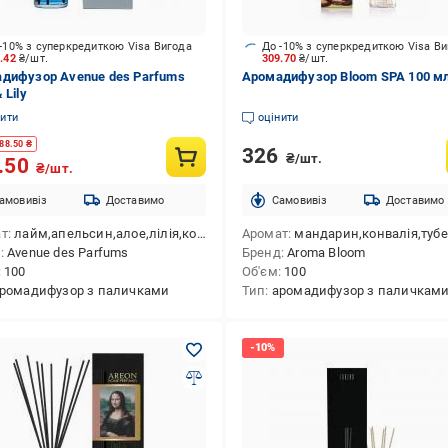
-10% з суперкредиткою Visa Вигода
До -10% з суперкредиткою Visa В
6.42
₴/шт.
309.70
₴/шт.
дифузор Avenue des Parfums
Аромадифузор Bloom SPA 100 м
 Lily
нити
оцінити
88.50
₴
326
₴/шт.
.50
₴/шт.
амовивіз
Доставимо
Cамовивіз
Доставимо
ат
лайм,апельсин,алое,лілія,конвалія,троянда,апельсиновий цвіт,мускус,амбра
Аромат
мандарин,конвалія,тубероза,мо
д
Avenue des Parfums
Бренд
Aroma Bloom
100
Об'єм
100
ромадифузор з паличками
Тип
аромадифузор з паличкам