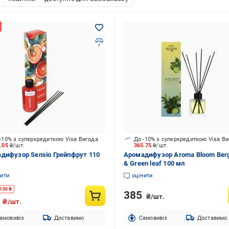
-10% з суперкредиткою Visa Вигода
До -10% з суперкредиткою Visa В
9.05
₴/шт.
365.75
₴/шт.
дифузор Sensio Грейпфрут 110
Аромадифузор Aroma Bloom Ber
& Green leaf 100 мл
нити
оцінити
100
₴
385
₴/шт.
9
₴/шт.
амовивіз
Доставимо
Cамовивіз
Доставимо