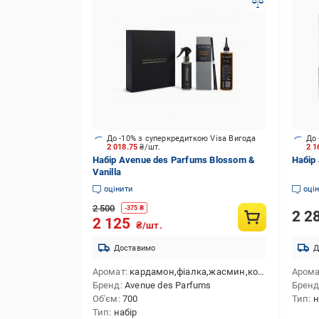
До -10% з суперкредиткою Visa Вигода
До 
2 018.75
₴/шт.
2 
Набір Avenue des Parfums Blossom &
Набір
Vanilla
оцінити
оці
2 500
-
375
₴
2 2
2 125
₴/шт.
Доставимо
Д
Аромат
кардамон,фіалка,жасмин,конвалія,троянда,боби тонка,ваніль,мускус,сандал
Аром
Бренд
Avenue des Parfums
Брен
Об'єм
700
Тип
н
Тип
набір