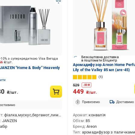
Безкоштовна доставка
-10% з суперкредиткою Visa Вигода
в поштомати Епіцентр
166
₴/шт.
Аромадифузор Areon Home Perf
 JANZEN "Home & Body" Heavenly
Lily of the Valley 85 мл (are-45)
1
нити
529
-
80
₴
80
449
₴/шт.
₴/шт.
Привеземо
Доставимо
оставимо
ат
фіалка,мускус,бергамот,лимон,ожина,конвалія
Аромат
конвалія
д
JANZEN
Об'єм
85
абір
Бренд
Areon
Тип
аромадифузор з паличкам