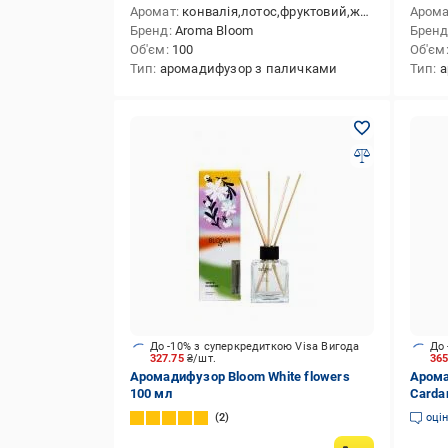
Аромат
конвалія,лотос,фруктовий,жасмин,мускус
Аром
Бренд
Aroma Bloom
Брен
Об'єм
100
Об'єм
Тип
аромадифузор з паличками
Тип
а
До -10% з суперкредиткою Visa Вигода
До 
327.75
₴/шт.
36
Аромадифузор Bloom White flowers
Арома
100 мл
Carda
2
оці