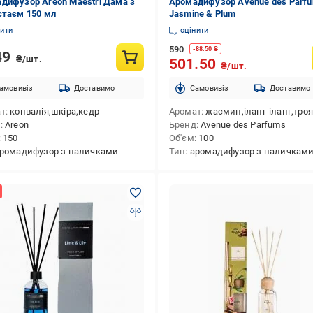
дифузор Areon Maestri Дама з
Аромадифузор Avenue des Parf
стаєм 150 мл
Jasmine & Plum
нити
оцінити
590
-
88.50
₴
49
₴/шт.
501.50
₴/шт.
амовивіз
Доставимо
Cамовивіз
Доставимо
ат
конвалія,шкіра,кедр
Аромат
жасмин,іланг-іланг,троянда,гарденія,слива,гвоздика,конвалія,квіти,
д
Areon
Бренд
Avenue des Parfums
150
Об'єм
100
ромадифузор з паличками
Тип
аромадифузор з паличкам