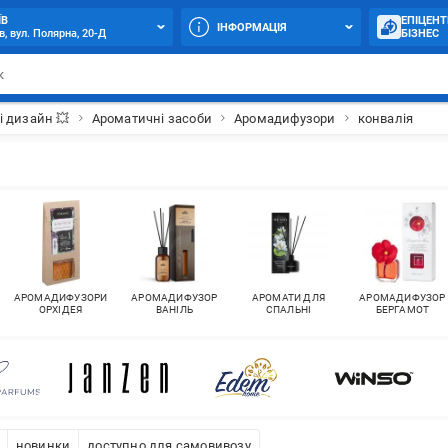
ЇВ
ЕПІЦЕНТ
ІНФОРМАЦІЯ
в, вул. Полярна, 20-Д
БІЗНЕС
і дизайн 💥
Ароматичні засоби
Аромадифузори
конвалія
АРОМАДИФУЗОРИ
АРОМАДИФУЗОР
АРОМАТИ ДЛЯ
АРОМАДИФУЗОР
ОРХІДЕЯ
ВАНІЛЬ
СПАЛЬНІ
БЕРГАМОТ
новинки
доступно для самовивозу