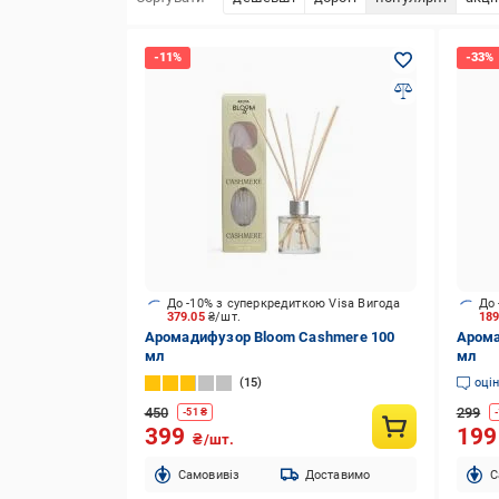
До -10% з суперкредиткою Visa Вигода
До 
379.05
₴/шт.
18
Аромадифузор Bloom Cashmere 100
Арома
мл
мл
15
оці
450
299
-
51
₴
-
399
19
₴/шт.
Cамовивіз
Доставимо
C