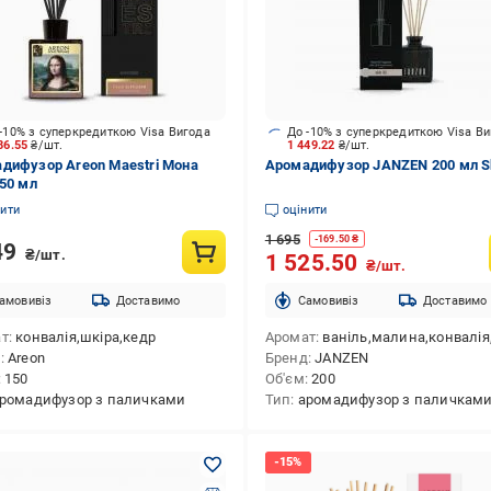
-10% з суперкредиткою Visa Вигода
До -10% з суперкредиткою Visa В
86.55
₴/шт.
1 449.22
₴/шт.
дифузор Areon Maestri Мона
Аромадифузор JANZEN 200 мл Sk
150 мл
нити
оцінити
1 695
-
169.50
₴
49
₴/шт.
1 525.50
₴/шт.
амовивіз
Доставимо
Cамовивіз
Доставимо
ат
конвалія,шкіра,кедр
Аромат
ваніль,малина,конвалія,троянда,вишня,фіалка,груш
д
Areon
Бренд
JANZEN
150
Об'єм
200
ромадифузор з паличками
Тип
аромадифузор з паличкам