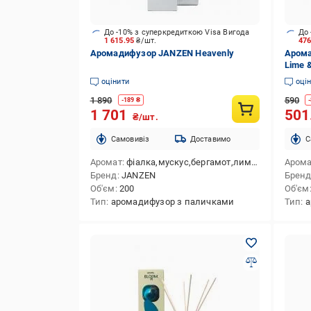
До -10% з суперкредиткою Visa Вигода
До 
1 615.95
₴/шт.
47
Аромадифузор JANZEN Heavenly
Арома
Lime &
оцінити
оці
1 890
590
-
189
₴
-
1 701
501
₴/шт.
Cамовивіз
Доставимо
C
Аромат
фіалка,мускус,бергамот,лимон,конвалія,ожина
Аром
Бренд
JANZEN
Брен
Об'єм
200
Об'єм
Тип
аромадифузор з паличками
Тип
а