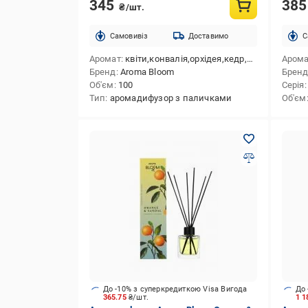
345
38
₴/шт.
Cамовивіз
Доставимо
C
Аромат
квіти,конвалія,орхідея,кедр,сандал
Аром
Бренд
Aroma Bloom
Брен
Об'єм
100
Серія
Тип
аромадифузор з паличками
Об'єм
До -10% з суперкредиткою Visa Вигода
До 
365.75
₴/шт.
1 1