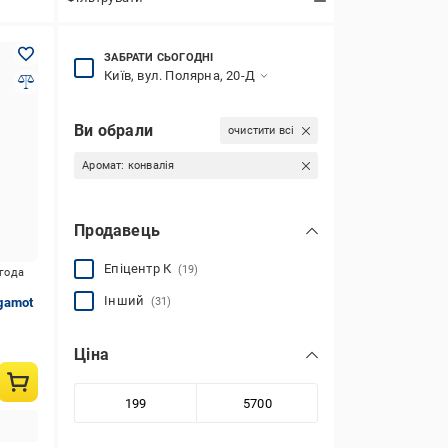
ЗАБРАТИ СЬОГОДНІ
Київ, вул. Полярна, 20-Д
Ви обрали
очистити всі
Аромат:
конвалія
Продавець
Епіцентр К
(19)
игода
Інший
gamot
(31)
Ціна