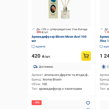
До -10% з суперкредиткою Visa Вигода
До 
399
₴/шт.
1 1
Аромадифузор Bloom Moon dust 100
Арома
мл
Ліза 
оцінити
оці
420
1 2
₴/шт.
Доставимо
C
Аромат
апельсин,фрукти та ягоди,фрезія,магнолія,конвалія,мускус
Аром
Бренд
Aroma Bloom
Брен
Об'єм
100
Об'єм
Тип
аромадифузор з паличками
Тип
а