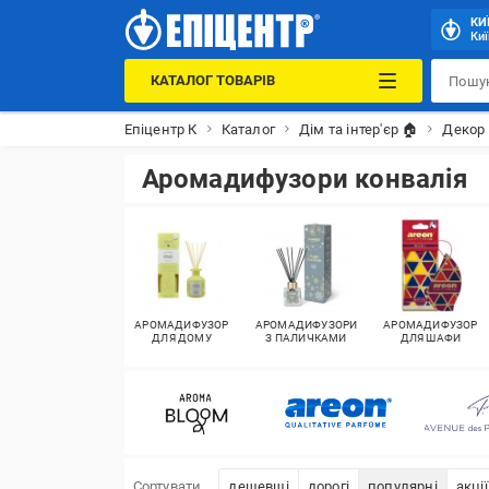
КИ
Киї
КАТАЛОГ ТОВАРІВ
Епіцентр К
Каталог
Дім та інтер'єр 🏠
Декор 
Аромадифузори конвалія
АРОМАДИФУЗОР
АРОМАДИФУЗОРИ
АРОМАДИФУЗОР
ДЛЯ ДОМУ
З ПАЛИЧКАМИ
ДЛЯ ШАФИ
Сортувати
дешевші
дорогі
популярні
акції