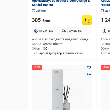
Аромадифузор Aroma Bloom Orange &
Арома
Sandal 100 мл
горно
оцінити
оці
385
1 2
₴/шт.
Cамовивіз
Доставимо
C
Аромат
яблуко,бергамот,апельсин,конвалія,троянда,жасмин,сандал,мускус
Аром
Бренд
Aroma Bloom
Брен
Об'єм
100
Об'єм
Тип
аромадифузор з паличками
Тип
а