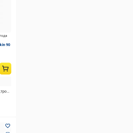
игода
in 90
а,яблуко
и