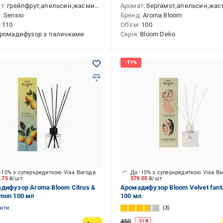
ат
грейпфрут,апельсин,жасмин,конвалія,мускус,сандал
Аромат
бергамот,апельсин,жасмин,конвалія,троянда,кед
д
Sensio
Бренд
Aroma Bloom
110
Об'єм
100
ромадифузор з паличками
Серія
Bloom Deko
-10% з суперкредиткою Visa Вигода
До -10% з суперкредиткою Visa В
5.75
₴/шт.
379.05
₴/шт.
дифузор Aroma Bloom Citrus &
Аромадифузор Bloom Velvet fant
mon 100 мл
100 мл
нити
3
450
-
51
₴