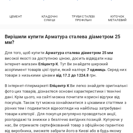
ЦЕМЕНТ
КЛАДОЧНІ
ТРУБИ СТАЛЕВІ
КУТОЧОК
СУМІШІ
ПРОФІЛЬНІ
МЕТАЛЕВИЙ
Вирішили купити Арматура сталева діаметром 25
мм?
Для того, щоб купити
Арматура сталева діаметром 25 мм
високої якості за доступною ціною, досить відвідати наш
інтернет-магазин
Епіцентр К
. Тут Ви знайдете широкий
асортимент товарів цієї групи, який налічує
7 одиниць
. Серед них
товари з низькими цінами
від 17.2 до 1224.8
грн.
В інтернет-гіпермаркеті
Епіцентр К
Ви легко знайдете оригінальні
фото цих товарів, дізнаєтеся основні характеристики і технічні
дані. Крім цього, на сайті можна почитати корисні відгуки від
покупців. Також тут можна ознайомитися з цікавими статтями з
різних тем і подивитися відеоогляди на найбільш затребувані
товари категорії
. Для покупця регулярно проводяться акції,
розпродажі та знижки з безліччю вигідних позицій. Купуючи у
нас, Ви отримаєте сертифікований товар з офіційною гарантією
від виробника, зможете забрати його в Києві або в будь-якому