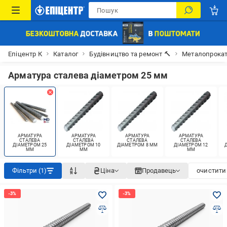
Епіцентр К
Каталог
Будівництво та ремонт 🔨
Металопрока
Арматура сталева діаметром 25 мм
АРМАТУРА
АРМАТУРА
АРМАТУРА
АРМАТУРА
СТАЛЕВА
СТАЛЕВА
СТАЛЕВА
СТАЛЕВА
ДІАМЕТРОМ 25
ДІАМЕТРОМ 10
ДІАМЕТРОМ 8 ММ
ДІАМЕТРОМ 12
ММ
ММ
ММ
Фільтри (1)
Ціна
Продавець
очистити 