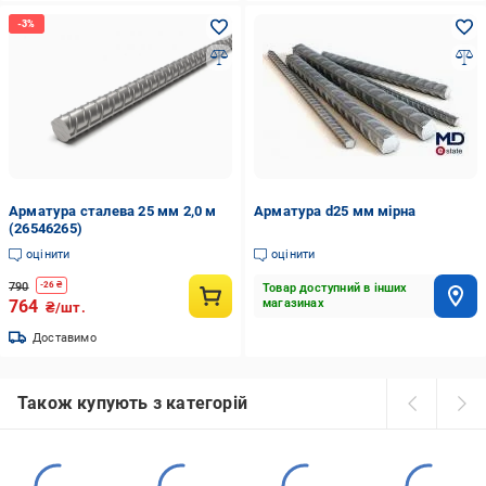
Арматура сталева 25 мм 2,0 м
Арматура d25 мм мірна
(26546265)
оцінити
оцінити
790
-
26
₴
Товар доступний в інших
764
магазинах
₴/шт.
Доставимо
Також купують з категорій