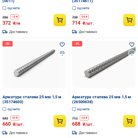
(0011)
(35174611)
оцінити
оцінити
385
738
-
13
₴
-
24
₴
372
714
₴/м
₴/шт.
Доставимо
Доставимо
Арматура сталева 25 мм 1,5 м
Арматура сталева 25 мм 1,5 м
(35174600)
(26500638)
оцінити
оцінити
683
712
-
23
₴
-
24
₴
660
688
₴/шт.
₴/шт.
Доставимо
Доставимо