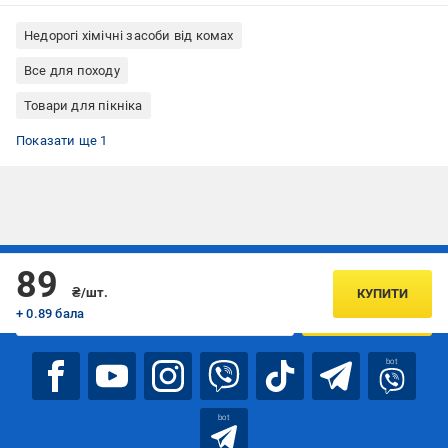
Недорогі хімічні засоби від комах
Все для походу
Товари для пікніка
Засоби від тарганів Некусайка
Показати ще 1
Підписуйтесь, щоб дізнаватись першим про акції та пропозиції
89
₴/шт.
КУПИТИ
+ 0.89 бала
ПІДПИСАТИСЯ
bot
bot