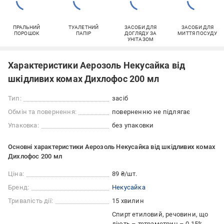
ПРАЛЬНИЙ
ТУАЛЕТНИЙ
ЗАСОБИ ДЛЯ
ЗАСОБИ ДЛЯ
ПОРОШОК
ПАПІР
ДОГЛЯДУ ЗА
МИТТЯ ПОСУДУ
УНІТАЗОМ
Характеристики Аерозоль Некусайка від
шкідливих комах Дихлофос 200 мл
Тип:
засіб
Обмін та повернення:
поверненню не підлягає
Упаковка:
без упаковки
Основні характеристики Аерозоль Некусайка від шкідливих комах
Дихлофос 200 мл
Ціна:
89 ₴/шт.
Бренд:
Некусайка
Тривалість дії:
15 хвилин
Спирт етиловий, речовини, що
діють – тетраметрин – 0,15%,