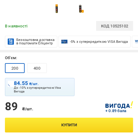
В наявності
КОД
10525102
Безкоштовна доставка
-5% з суперкредиткою VISA Вигода
в поштомати Епіцентр
Об'єм:
200
400
84.55
₴/шт.
До -10% з суперкредиткою Visa
Вигода
89
₴/шт.
+ 0.89 бала
КУПИТИ