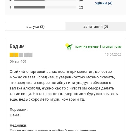
оцінки
(
4
)
1
(2)
відгуки
запитання
Вадим
покупка менше 1 місяця томy
15.04.2023
Об'єм: 400
Стойкий спиртовой запах после применения, качество
можно сказать среднее, с уверенностью можно сказать,
что вредители скорее погибнут или упадут в обморок от
запаха алкоголя, нужно как то с чувством юмора делать
такие вещи. Но так как нет альтернативы буду заказывать
ещё, ведь скоро лето; мухи, комары и тд.
Переваги:
Цена
Недоліки:
После использования стойкий запах перегара