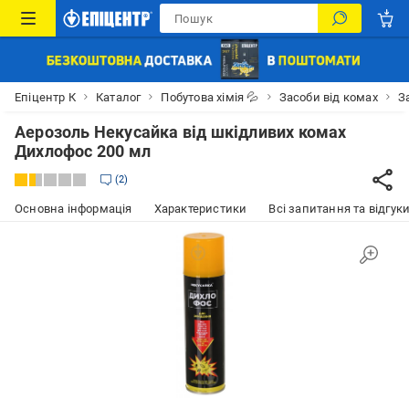
Епіцентр К
Каталог
Побутова хімія 💦
Засоби від комах
З
Аерозоль Некусайка від шкідливих комах
Дихлофос 200 мл
2
Основна інформація
Характеристики
Всі запитання та відгуки