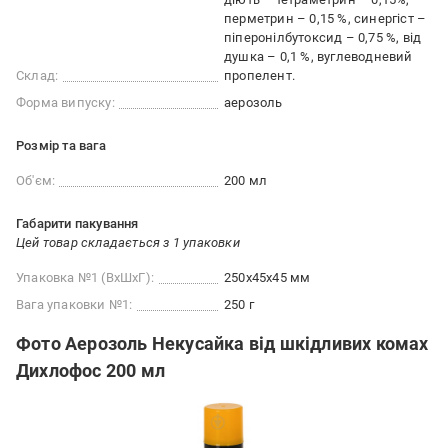
перметрин – 0,15 %, синергіст –
піперонілбутоксид – 0,75 %, від
душка – 0,1 %, вуглеводневий
Склад:
пропелент.
Форма випуску:
аерозоль
Розмір та вага
Об'єм:
200 мл
Габарити пакування
Цей товар складається з 1 упаковки
Упаковка №1 (ВхШхГ):
250x45x45 мм
Вага упаковки №1:
250 г
Фото Аерозоль Некусайка від шкідливих комах
Дихлофос 200 мл