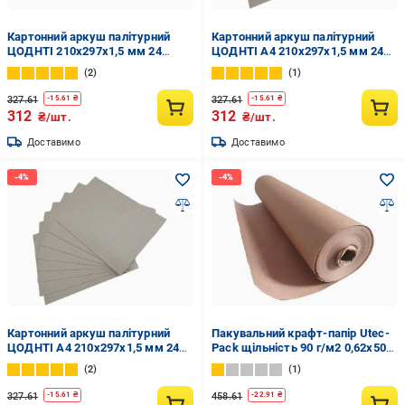
Картонний аркуш палітурний
Картонний аркуш палітурний
ЦОДНТІ 210х297х1,5 мм 24
ЦОДНТІ А4 210х297х1,5 мм 24
аркушів (КPL-210/297-1,5-24-3)
аркушів Бурий (КPL-210/297-1,5-
2
1
24-5)
327.61
327.61
-
15.61
₴
-
15.61
₴
312
312
₴/шт.
₴/шт.
Доставимо
Доставимо
Картонний аркуш палітурний
Пакувальний крафт-папір Utec-
ЦОДНТІ А4 210х297х1,5 мм 24
Pack щільність 90 г/м2 0,62x50
листів (КPL-210/297-1,5-24-2)
м (Крафт-062/50-90-1)
2
1
327.61
458.61
-
15.61
₴
-
22.91
₴