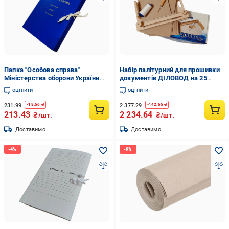
Папка "Особова справа"
Набір палітурний для прошивки
Міністерства оборони України
документів ДІЛОВОД на 25
А4 на зав'язках матове PP-
справ голка 11,5 см (NАB-ДЛ-
оцінити
оцінити
покриття (PMOU-LD-A4-PP/MT-
CPU+50KPL-А4+KN-14)
20/2)
231.99
2 377.29
-
18.56
₴
-
142.65
₴
213.43
2 234.64
₴/шт.
₴/шт.
Доставимо
Доставимо