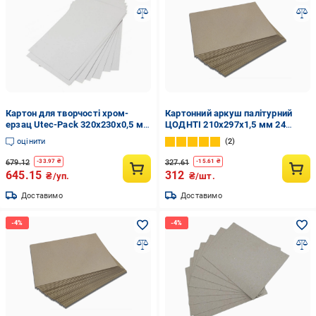
Картон для творчості хром-
Картонний аркуш палітурний
ерзац Utec-Pack 320x230x0,5 мм
ЦОДНТІ 210х297х1,5 мм 24
щільність 400 г/м2 100 аркушів
аркушів Бурий (КPL-210/297-1,5-
оцінити
2
(11664046)
24-4)
679.12
327.61
-
33.97
₴
-
15.61
₴
645.15
312
₴/уп.
₴/шт.
Доставимо
Доставимо