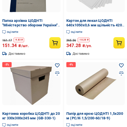
Папка архівна ЦОДНТІ
Картон для лекал ЦОДНТІ
"Міністерство оборони України" з
640x1050x0,6 мм щільність 420
титульною сторінкою на
г/м2 10 аркушів (KMM/HE-
оцінити
оцінити
зав'язках 230x320x50 мм (P-М-
640/1050-0.6/420-8)
А4-Т/S- ВК-50-1)
161.17
365.56
-
9.83
₴
-
18.28
₴
151.34
347.28
₴/шт.
₴/уп.
Доставимо
Доставимо
Картонна коробка ЦОДНТІ до 20
Папір для крою ЦОДНТІ 1,5х200
кг 330x300x245 мм (GB-330-1)
м (PС/К-1,5/200-60/18-9)
оцінити
оцінити