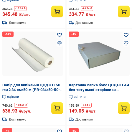
оцінити
оцінити
362.76
351.51
-
17.28
₴
-
16.74
₴
345.48
334.77
₴/шт.
₴/шт.
Доставимо
Доставимо
Папір для випікання ЦОДНТІ 50
Картонна папка бокс ЦОДНТІ А4
г/м2 84 см/50 м (PR-084/50-50-
без титульної сторінки на
2)
зав'язках 122 мм (P/B-А-А4-
оцінити
оцінити
120-3)
740.62
156.89
-
103.69
₴
-
7.84
₴
636.93
149.05
₴/рул.
₴/шт.
Доставимо
Доставимо