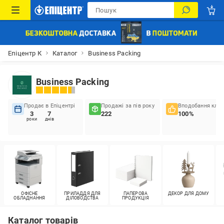
Епіцентр К
Каталог
Вusiness Packing
Вusiness Packing
Продає в Епіцентрі
Продажі за пів року
Вподобання кліє
3
7
222
100%
роки
днів
ОФІСНЕ
ПРИЛАДДЯ ДЛЯ
ПАПЕРОВА
ДЕКОР ДЛЯ ДОМУ
ОБЛАДНАННЯ
ДІЛОВОДСТВА
ПРОДУКЦІЯ
Каталог товарів