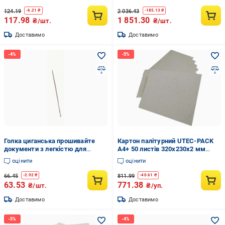
124.19
2 036.43
-
6.21
₴
-
185.13
₴
117.98
1 851.30
₴/шт.
₴/шт.
Доставимо
Доставимо
Голка циганська прошивайте
Картон палітурний UTEC-PACK
документи з легкістю для
А4+ 50 листів 320x230x2 мм
товстих ниток 12,5 см (ST-12,5-
(КПЛ-320/230-2-50-5)
оцінити
оцінити
2)
66.45
811.99
-
2.92
₴
-
40.61
₴
63.53
771.38
₴/шт.
₴/уп.
Доставимо
Доставимо