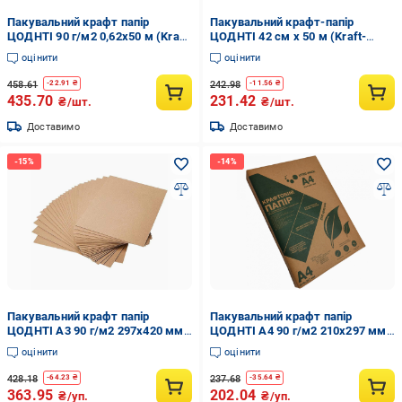
Пакувальний крафт папір
Пакувальний крафт-папір
ЦОДНТІ 90 г/м2 0,62x50 м (Kraft
ЦОДНТІ 42 см x 50 м (Kraft-
062/50 90 3)
042/50-60-5)
оцінити
оцінити
458.61
242.98
-
22.91
₴
-
11.56
₴
435.70
231.42
₴/шт.
₴/шт.
Доставимо
Доставимо
Пакувальний крафт папір
Пакувальний крафт папір
ЦОДНТІ А3 90 г/м2 297x420 мм
ЦОДНТІ А4 90 г/м2 210x297 мм
250 аркушів (Kraft 297/420 90
250 аркушів (Kraft 210/297 90
оцінити
оцінити
250 3)
250 3)
428.18
237.68
-
64.23
₴
-
35.64
₴
363.95
202.04
₴/уп.
₴/уп.