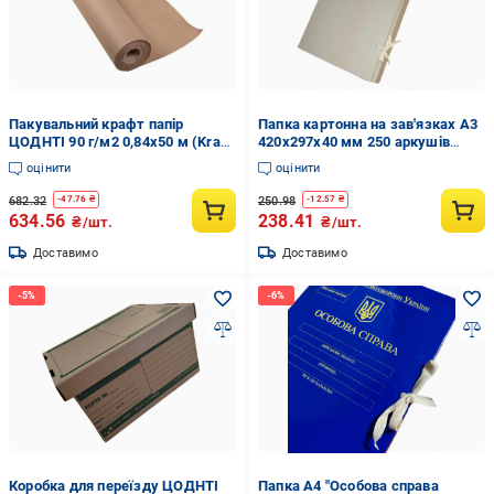
Пакувальний крафт папір
Папка картонна на зав'язках А3
ЦОДНТІ 90 г/м2 0,84x50 м (Kraft
420х297х40 мм 250 аркушів
084/50 90 5)
Світло-коричневий (11663572)
оцінити
оцінити
682.32
250.98
-
47.76
₴
-
12.57
₴
634.56
238.41
₴/шт.
₴/шт.
Доставимо
Доставимо
Коробка для переїзду ЦОДНТІ
Папка А4 "Особова справа