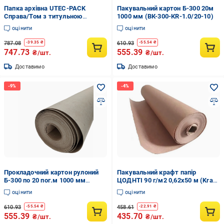
Папка архівна UTEC-PACK
Пакувальний картон Б-300 20м
Справа/Том з титульною
1000 мм (ВК-300-КR-1.0/20-10)
сторінкою 215х310 мм на
оцінити
оцінити
зав'язках корінець 0,6-2,8 см 50
шт. (P-А4-Т/S-ВК-06-28-50-1)
787.08
610.93
-
39.35
₴
-
55.54
₴
747.73
555.39
₴/шт.
₴/шт.
Доставимо
Доставимо
Прокладочний картон рулоний
Пакувальний крафт папір
Б-300 по 20 пог.м 1000 мм
ЦОДНТІ 90 г/м2 0,62x50 м (Kraft
(ВК-300-КR-1.0/20-2)
062/50 90 4)
оцінити
оцінити
610.93
458.61
-
55.54
₴
-
22.91
₴
555.39
435.70
₴/шт.
₴/шт.