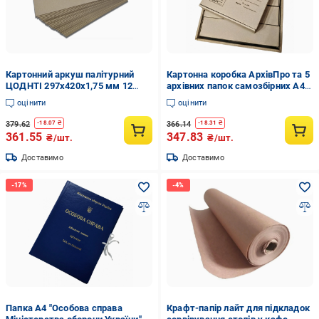
Картонний аркуш палітурний
Картонна коробка АрхівПро та 5
ЦОДНТІ 297х420х1,75 мм 12
архівних папок самозбірних А4
листів (КPL-297х420-1,75-12-2)
410х330х235 мм (11664900)
оцінити
оцінити
379.62
366.14
-
18.07
₴
-
18.31
₴
361.55
347.83
₴/шт.
₴/шт.
Доставимо
Доставимо
Папка А4 "Особова справа
Крафт-папір лайт для підкладок