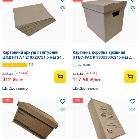
Картонний аркуш палітурний
Картонна коробка архівний
ЦОДНТІ А4 210х297х1,5 мм 24
UTEC-PACK 330x300x245 мм до
листів (КPL-210/297-1,5-24-1)
20 кг (11664935)
1
оцінити
327.61
124.19
-
15.61
₴
-
6.21
₴
312
117.98
₴/шт.
₴/шт.
Доставимо
Доставимо