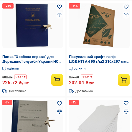
Папка "Особова справа" для
Пакувальний крафт папір
Державної служби України НС
ЦОДНТІ А4 90 г/м2 210x297 мм
20 мм з бумвінілу Синій (PLD-
250 аркушів (Kraft 210/297 90
оцінити
оцінити
NS/Bl-А4B-20-1)
250 1)
302.29
237.68
-
75.57
₴
-
35.64
₴
226.72
202.04
₴/шт.
₴/уп.
Доставимо
Доставимо