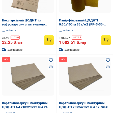
Бокс архівний ЦОДНТІ із
Папір фінований ЦОДНТІ
гофрокартону з титульною
0,60x100 м 35 г/м2 (PP-3-35-
сторінкою 40 мм 323х228 мм
Р-0.60/100-35-1)
оцінити
оцінити
(PАGК-А4-Т-40-5)
33.96
1 055.27
-
1.71
₴
-
52.76
₴
32.25
1 002.51
₴/шт.
₴/пар
Доставимо
Доставимо
Картонний аркуш палітурний
Картонний аркуш палітурний
ЦОДНТІ А4 210х297х2 мм 24
ЦОДНТІ 297х420х2 мм 12 листів
листів (КPL-210/297-2,0-24-2)
(КPL-297х420-2-12-2)