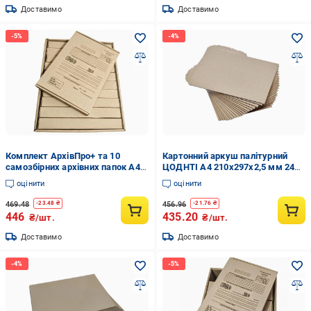
Доставимо
Доставимо
Комплект АрхівПро+ та 10
Картонний аркуш палітурний
самозбірних архівних папок А4
ЦОДНТІ А4 210х297х2,5 мм 24
40 мм 410х330х235 мм
листів (КPL-210/297-2,5-24-2)
оцінити
оцінити
(11664942)
469.48
456.96
-
23.48
₴
-
21.76
₴
446
435.20
₴/шт.
₴/шт.
Доставимо
Доставимо