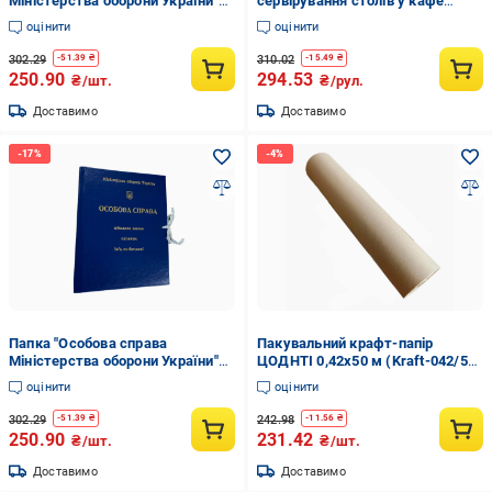
Міністерства оборони України"
сервірування столів у кафе
на зав'язках із тисненням
1,05х25 м (Крафт/Л-105/25-80-
оцінити
оцінити
корінець бумвініл 20 мм (ПАПК/
4)
ЛД-МТ-А4-З/Б-20-3)
302.29
310.02
-
51.39
₴
-
15.49
₴
250.90
294.53
₴/шт.
₴/рул.
Доставимо
Доставимо
Папка "Особова справа
Пакувальний крафт-папір
Міністерства оборони України"
ЦОДНТІ 0,42x50 м (Kraft-042/50-
на зав'язках із тисненням А4
60-2)
оцінити
оцінити
корінець 40 мм бумвініл (ПАПК/
ЛД-МТ-А4-З/Б-40-8)
302.29
242.98
-
51.39
₴
-
11.56
₴
250.90
231.42
₴/шт.
₴/шт.
Доставимо
Доставимо