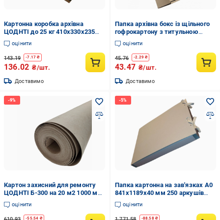
Картонна коробка архівна
Папка архівна бокс із щільного
ЦОДНТІ до 25 кг 410x330x235
гофрокартону з титульною
мм (GB-410-4)
сторінкою формату А4 корінець
оцінити
оцінити
80 мм 323х228 мм (ПАГК-А4-
Т-80-4)
143.19
45.76
-
7.17
₴
-
2.29
₴
136.02
43.47
₴/шт.
₴/шт.
Доставимо
Доставимо
Картон захисний для ремонту
Папка картонна на зав'язках А0
ЦОДНТІ Б-300 на 20 м2 1000 мм
841х1189х40 мм 250 аркушів
(ВК-300-КR-1.0/20-6)
(11663559)
оцінити
оцінити
610.93
1 771.58
-
55.54
₴
-
88.58
₴