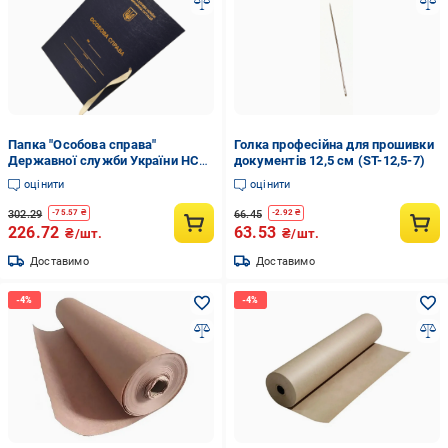
Папка "Особова справа"
Голка професійна для прошивки
Державної служби України НС
документів 12,5 см (ST-12,5-7)
А4 з тисненням корінець 40 мм
оцінити
оцінити
з бумвінілу (PDSU-LD-NS-A4-BT-
40-2)
302.29
66.45
-
75.57
₴
-
2.92
₴
226.72
63.53
₴/шт.
₴/шт.
Доставимо
Доставимо