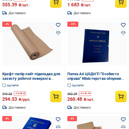
555.39
1 683
₴/шт.
₴/шт.
Доставимо
Доставимо
Крафт-папір лайт підкладка для
Папка А4 ЦОДНТІ "Особиста
захисту робочої поверхні в
справа" Міністерства оборони
рулоні 105 см/25 м (Крафт/
України на зав'язках висота
оцінити
оцінити
Л-105/25-80-5)
корінця бумвініл 40 мм
310.02
302.29
-
15.49
₴
-
41.81
₴
294.53
260.48
₴/рул.
₴/шт.
Доставимо
Доставимо