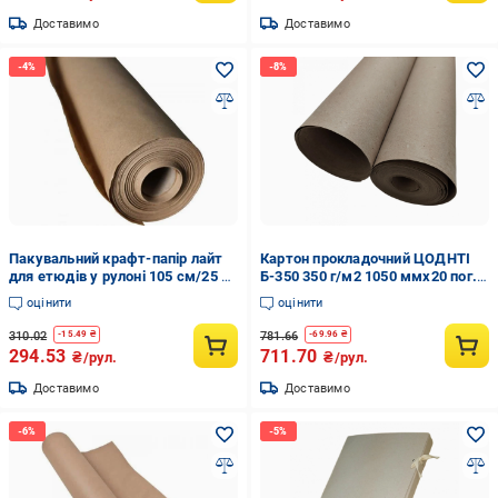
Доставимо
Доставимо
Пакувальний крафт-папір лайт
Картон прокладочний ЦОДНТІ
для етюдів у рулоні 105 см/25 м
Б-350 350 г/м2 1050 ммx20 пог.м
(Крафт/Л-105/25-80-11)
(B-350-KR-1050/20-5)
оцінити
оцінити
310.02
781.66
-
15.49
₴
-
69.96
₴
294.53
711.70
₴/рул.
₴/рул.
Доставимо
Доставимо