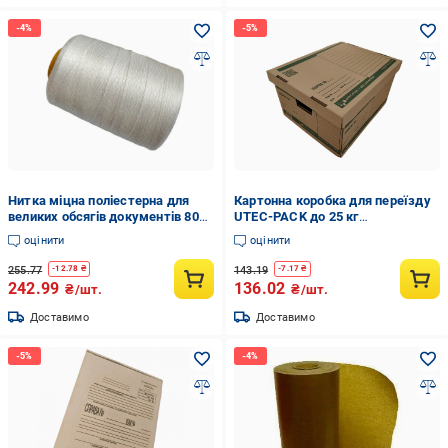
Нитка міцна поліестерна для
Картонна коробка для переїзду
великих обсягів документів 800
UTEC-PACK до 25 кг
м/200 текс (N-800/175-4)
410x330x235 мм (11664918)
оцінити
оцінити
255.77
143.19
-
12.78
₴
-
7.17
₴
242.99
136.02
₴/шт.
₴/шт.
Доставимо
Доставимо