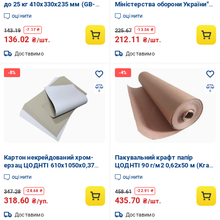
до 25 кг 410x330x235 мм (GB-
Міністерства оборони України"
410-3)
PP-покриття глянець корінець
оцінити
оцінити
20 мм (ПАПК/ЛД-МТ-А4-З/PP-
Г-20-1)
143.19
225.67
-
7.17
₴
-
13.56
₴
136.02
212.11
₴/шт.
₴/шт.
Доставимо
Доставимо
Картон некрейдований хром-
Пакувальний крафт папір
ерзац ЦОДНТІ 610x1050x0,37
ЦОДНТІ 90 г/м2 0,62x50 м (Kraft
мм 270 г/м2 10 аркушів
062/50 90 5)
оцінити
оцінити
(KMM/HE-610/1050-10-4)
347.28
458.61
-
28.68
₴
-
22.91
₴
318.60
435.70
₴/уп.
₴/шт.
Доставимо
Доставимо