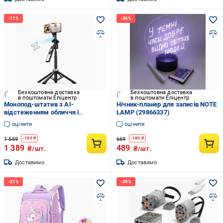
Безкоштовна доставка
Безкоштовна доставка
в поштомати Епіцентр
в поштомати Епіцентр
Монопод-штатив з AI-
Нічник-планер для записів NOTE
відстеженням обличчя і
LAMP (29866337)
Bluetooth-пультом FACETRACK зі
оцінити
оцінити
стабілізатором 360 (31920550)
1 569
669
-
180
₴
-
180
₴
1 389
489
₴/шт.
₴/шт.
Доставимо
Доставимо