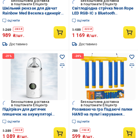
Безкоштовна доставка
Безкоштовна доставка
в поштомати Епіцентр
в поштомати Епіцентр
Шкільний рюкзак для дівчат
Світлодіодна стрічка Neon Rope
Rainbow Med Веселка єдиноріг
LED RGB-IC з Bluetooth
квіти Рожевий (33065998)
адаптером і синхронізацією
оцінити
оцінити
музики 5 м (32473782)
1 269
1 489
-
280
₴
-
320
₴
989
1 169
₴/шт.
₴/шт.
Доставимо
Доставимо
Безкоштовна доставка
Безкоштовна доставка
в поштомати Епіцентр
в поштомати Епіцентр
Підігрівач для дитячих
Розвиваюча гра Падаючі палки
пляшечок на акумуляторі
HAND на пульті керування
Warmer Pro (32141531)
палички що падають 6 шт.
оцінити
оцінити
(31920544)
1 389
789
-
300
₴
-
190
₴
1 089
599
₴/шт.
₴/шт.