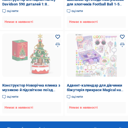
Davidson 590 деталей 1:8
для хлопчиків Football Ball 1-5
Зелений (harblovcks)
клас Чорний (33065938)
оцінити
оцінити
Немає в наявності
Немає в наявності
Конструктор Новорічна ялинка з
Адвент-календар для дівчинки
музикою й підсвіткою поїзд
біжутерія прикраси Magical на
експрес і гірлянди на 380
24 вікна зі сюрпризами 142
оцінити
оцінити
деталей (29829371)
елементи (29824069)
Немає в наявності
Немає в наявності