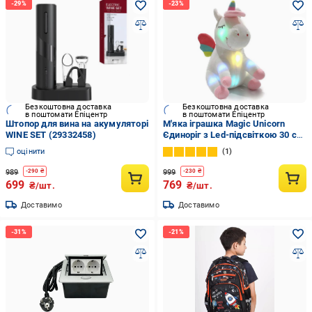
Безкоштовна доставка
Безкоштовна доставка
в поштомати Епіцентр
в поштомати Епіцентр
Штопор для вина на акумуляторі
М'яка іграшка Magic Unicorn
WINE SET (29332458)
Єдиноріг з Led-підсвіткою 30 см
(32161355)
оцінити
1
989
999
-
290
₴
-
230
₴
699
769
₴/шт.
₴/шт.
Доставимо
Доставимо