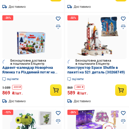
Доставимо
Доставимо
Безкоштовна доставка
Безкоштовна доставка
в поштомати Епіцентр
в поштомати Епіцентр
Адвент-календар Новорічна
Конструктор Space Shuttle в
Ялинка та Різдвяний потяг на
пакеті на 521 деталь (30268749)
544 деталі на 12 віконець та 12
оцінити
оцінити
моделей (29823963)
1 089
869
-
220
₴
-
280
₴
869
589
₴/шт.
₴/шт.
Доставимо
Доставимо