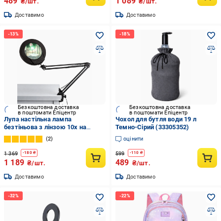
489
1 089
₴/шт.
₴/шт.
Доставимо
Доставимо
Безкоштовна доставка
Безкоштовна доставка
в поштомати Епіцентр
в поштомати Епіцентр
Лупа настільна лампа
Чохол для бутля води 19 л
безтіньова з лінзою 10х на
Темно-Сірий (33305352)
струбцині з кріпленням на стіл
2
оцінити
(31774055)
1 369
599
-
180
₴
-
110
₴
1 189
489
₴/шт.
₴/шт.
Доставимо
Доставимо