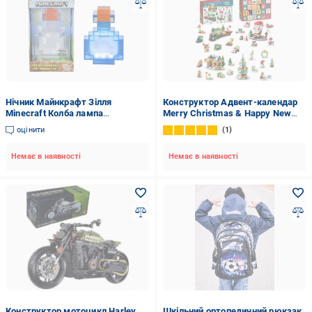
Нічник Майнкрафт Зілля
Конструктор Адвент-календар
Minecraft Колба лампа
Merry Christmas & Happy New
світильник 8 кольорів
Year на 1123 деталі на 28
оцінити
1
(31909413)
моделей (29696309)
Немає в наявності
Немає в наявності
Конструктор мотоцикл Harley
Шкільний ортопедичний рюкзак