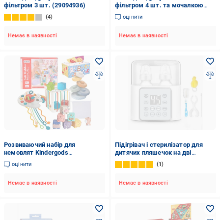
фільтром 3 шт. (29094936)
фільтром 4 шт. та мочалкою
(29094942)
4
оцінити
Немає в наявності
Немає в наявності
Розвиваючий набір для
Підігрівач і стерилізатор для
немовлят Kindergods
дитячих пляшечок на дві
брязкальце, гризунець,
пляшечки з таймером і
оцінити
1
тактильні сенсорні кубики,
відкладений запуском Warmer
пірамідка, серветниця шелестка
2С (29864554)
Немає в наявності
Немає в наявності
на 34 елементи