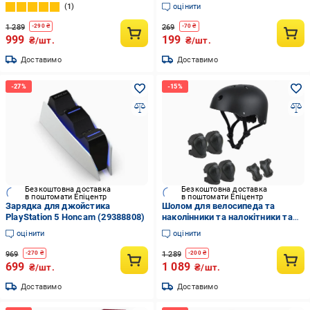
наладонники Синій (29198653)
1
оцінити
1 289
269
-
290
₴
-
70
₴
999
199
₴/шт.
₴/шт.
Доставимо
Доставимо
Безкоштовна доставка
Безкоштовна доставка
в поштомати Епіцентр
в поштомати Епіцентр
Зарядка для джойстика
Шолом для велосипеда та
PlayStation 5 Honcam (29388808)
наколінники та налокітники та
наладонники Чорний (29198656)
оцінити
оцінити
969
1 289
-
270
₴
-
200
₴
699
1 089
₴/шт.
₴/шт.
Доставимо
Доставимо