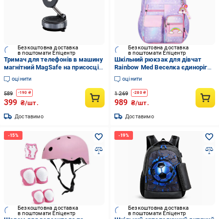
Безкоштовна доставка
Безкоштовна доставка
в поштомати Епіцентр
в поштомати Епіцентр
Тримач для телефонів в машину
Шкільний рюкзак для дівчат
магнітний MagSafe на присосці з
Rainbow Med Веселка єдиноріг
поворотом 360° (29264579)
квіти Фіолетовий (33065973)
оцінити
оцінити
589
1 269
-
190
₴
-
280
₴
399
989
₴/шт.
₴/шт.
Доставимо
Доставимо
Безкоштовна доставка
Безкоштовна доставка
в поштомати Епіцентр
в поштомати Епіцентр