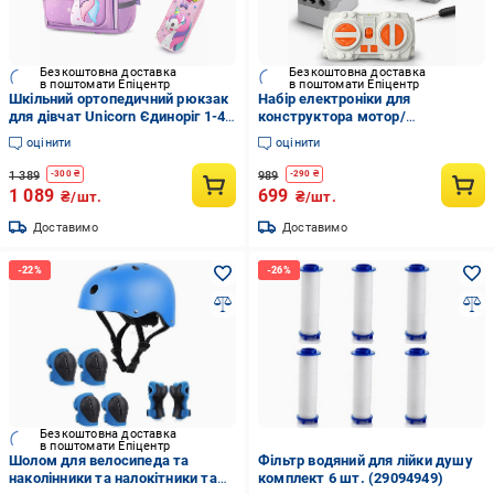
Безкоштовна доставка
Безкоштовна доставка
в поштомати Епіцентр
в поштомати Епіцентр
Шкільний ортопедичний рюкзак
Набір електроніки для
для дівчат Unicorn Єдиноріг 1-4
конструктора мотор/
клас і пенал Рожевий (33066633)
сервопривод/акумулятор/пульт
оцінити
оцінити
(32473607)
1 389
989
-
300
₴
-
290
₴
1 089
699
₴/шт.
₴/шт.
Доставимо
Доставимо
Безкоштовна доставка
в поштомати Епіцентр
Шолом для велосипеда та
Фільтр водяний для лійки душу
наколінники та налокітники та
комплект 6 шт. (29094949)