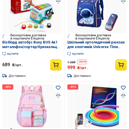
Безкоштовна доставка
Безкоштовна доставка
в поштомати Епіцентр
в поштомати Епіцентр
Бізіборд автобус Busy BUS 4в1
Шкільний ортопедичний рюкзак
металофон/сортер/брязкальця
для хлопчиків Universe Time
та розвиваюча машинка
Астронавт 1-4 клас та пенал
оцінити
оцінити
(busBusy)
(33066562)
1 389
-
390
₴
689
₴/шт.
999
₴/шт.
Доставимо
Доставимо