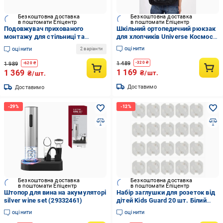
Безкоштовна доставка
Безкоштовна доставка
в поштомати Епіцентр
в поштомати Епіцентр
Подовжувач прихованого
Шкільний ортопедичний рюкзак
монтажу для стільниці та
для хлопчиків Universe Космос
меблів подвійна на 2 гнізда
1-5 клас Чорний (33065799)
оцінити
оцінити
2 варіанти
Срібний (rozpr2)
1 489
-
320
₴
1 989
-
620
₴
1 169
1 369
₴/шт.
₴/шт.
Доставимо
Доставимо
Безкоштовна доставка
Безкоштовна доставка
в поштомати Епіцентр
в поштомати Епіцентр
Штопор для вина на акумуляторі
Набір заглушки для розеток від
silver wine set (29332461)
дітей Kids Guard 20 шт. Білий
(29388823)
оцінити
оцінити