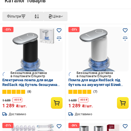
Каталог товарів
Фільтри
Ціна
Безкоштовна доставка
Безкоштовна доставка
в поштомати Епіцентр
в поштомати Епіцентр
Електрична помпа для води
Помпа для води RedSack під
RedSack під бутель безшумна
бутель на акумуляторі Білий
та надшвидка електропомпа
(RedsackW)
8
7
для бутельованої води на
акумуляторі (32473759)
1 689
1 689
-
400
₴
-
400
₴
1 289
1 289
₴/шт.
₴/шт.
Доставимо
Доставимо