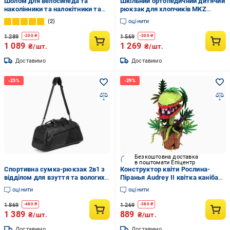
Шолом для велосипеда та
Шкільний ортопедичний дитячий
наколінники та налокітники та
рюкзак для хлопчиків MKZ
наладонники Рожевий
стиль футбол і м'яч і пенал для
2
оцінити
(29198655)
хлопчика в школу
1 289
1 569
-
200
₴
-
300
₴
1 089
1 269
₴/шт.
₴/шт.
Доставимо
Доставимо
Безкоштовна доставка
в поштомати Епіцентр
Спортивна сумка-рюкзак 2в1 з
Конструктор квіти Рослина-
відділом для взуття та вологих
Піранья Audrey II квітка канібал
речей (32171633)
монстр 327 деталей (29075853)
оцінити
оцінити
1 869
1 269
-
480
₴
-
380
₴
1 389
889
₴/шт.
₴/шт.
Доставимо
Доставимо