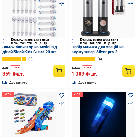
Безкоштовна доставка
Безкоштовна доставка
в поштомати Епіцентр
в поштомати Епіцентр
Замок блокатор на меблі від
Набір млинки для спецій на
дітей Білий Kids Guard 20 шт.
акумуляторі Silver pro 2
(29332478)
(29332423)
3
4
469
1 489
-
100
₴
-
400
₴
369
1 089
₴/шт.
₴/шт.
Доставимо
Доставимо