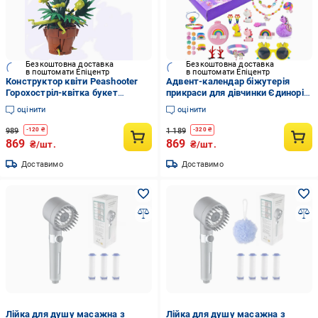
Безкоштовна доставка
Безкоштовна доставка
в поштомати Епіцентр
в поштомати Епіцентр
Конструктор квіти Peashooter
Адвент-календар біжутерія
Горохостріл-квітка букет
прикраси для дівчинки Єдиноріг
рослина з гри Plants vs. Zombies
Unicorn Magic на 24 вікна для на
оцінити
оцінити
(31773972)
32 подарунки (29829354)
989
1 189
-
120
₴
-
320
₴
869
869
₴/шт.
₴/шт.
Доставимо
Доставимо
Лійка для душу масажна з
Лійка для душу масажна з