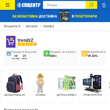
Епіцентр К
Каталог
trendzZ
trendzZ
Продає в Епіцентрі
Продажі за пів року
Вподобання кліє
10
21
500+
99.83%
місяців
день
ШКІЛЬНІ РЮКЗАКИ
НІЧНИКИ
ДИТЯЧА БЕЗПЕКА
ІГРОВІ ПРИСТРОЇ