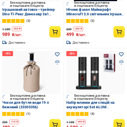
Безкоштовна доставка
Безкоштовна доставка
в поштомати Епіцентр
в поштомати Епіцентр
Іграшковий автовоз--трейлер
Нічник факел Майнкрафт
Dino Ті-Рекс Динозавр 3в1
Minecraft 3.0 світильник іграшка
гараж/трек/трамплін на 8
лампа LED на акумуляторі 4
3
2
машинок (29388803)
кольори світіння (31887886)
1 289
699
-
300
₴
-
200
₴
989
499
₴/шт.
₴/шт.
Доставимо
Доставимо
Безкоштовна доставка
Безкоштовна доставка
в поштомати Епіцентр
в поштомати Епіцентр
Чохол для бутля води 19 л
Набір млинки для спецій на
Бежевий (33305356)
акумуляторі Set ALUM
(29332422)
1
4
599
1 489
-
110
₴
-
400
₴