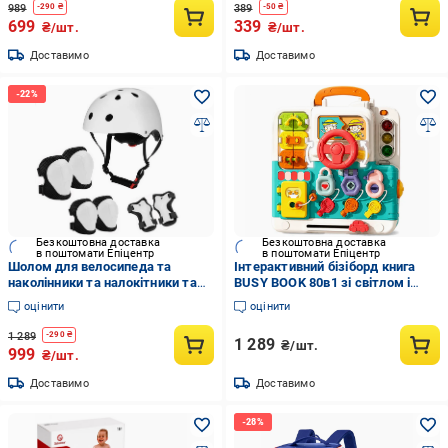
989
389
-
290
₴
-
50
₴
699
339
₴/шт.
₴/шт.
Доставимо
Доставимо
Безкоштовна доставка
Безкоштовна доставка
в поштомати Епіцентр
в поштомати Епіцентр
Шолом для велосипеда та
Інтерактивний бізіборд книга
наколінники та налокітники та
BUSY BOOK 80в1 зі світлом і
наладонники Білий (29198652)
звуком (2000414)
оцінити
оцінити
1 289
-
290
₴
1 289
₴/шт.
999
₴/шт.
Доставимо
Доставимо