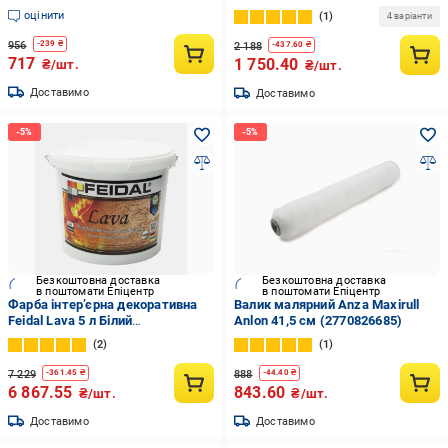
(2792906052)
(1886454977)
оцінити
1
4 варіанти
956
-
239
₴
2 188
-
437.60
₴
717
1 750.40
₴/шт.
₴/шт.
Доставимо
Доставимо
Безкоштовна доставка
Безкоштовна доставка
в поштомати Епіцентр
в поштомати Епіцентр
Фарба інтер’єрна декоративна
Валик малярний Anza Maxirull
Feidal Lava 5 л Білий
Anlon 41,5 см (2770826685)
(1886454860)
2
1
7 229
888
-
361.45
₴
-
44.40
₴
6 867.55
843.60
₴/шт.
₴/шт.
Доставимо
Доставимо