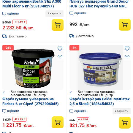
Клей акриловий Bostik Stix A300
Плінтус полімерний Grand Decor
Multi Floor 6 кг (2581348297)
HCR 527 Flex гнучкий 2440 мм
(2281130411)
оцінити
оцінити
2 варіанти
2 350
-
117.50
₴
992
₴/шт.
2 232.50
₴/шт.
Доставимо
Доставимо
Безкоштовна доставка
Безкоштовна доставка
в поштомати Епіцентр
в поштомати Епіцентр
Фарба гумова універсальна
Фарба інтер’єрна Feidal Mattlatex
Farbex 6 кг Сірий (2792906045)
2,5 л Білий (1886454832)
оцінити
оцінити
4 варіанти
1 629
-
407.25
₴
865
-
43.25
₴
1 221.75
821.75
₴/шт.
₴/шт.