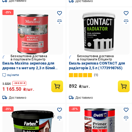
Доставимо
Доставимо
Безкоштовна доставка
Безкоштовна доставка
в поштомати Епіцентр
в поштомати Епіцентр
Емаль Maxima акрилова для
Емаль акрилова CONTACT для
дерева та металу 2,3 л Білий
радіаторів 2,5 л (1773998765)
шовковисто-матовий
оцінити
1
(2792905255)
1 554
-
388.50
₴
892
₴/шт.
1 165.50
₴/шт.
Доставимо
Доставимо