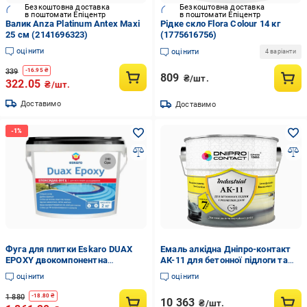
Безкоштовна доставка
Безкоштовна доставка
в поштомати Епіцентр
в поштомати Епіцентр
Валик Anza Platinum Antex Maxi
Рідке скло Flora Colour 14 кг
25 см (2141696323)
(1775616756)
оцінити
оцінити
4 варіанти
339
-
16.95
₴
809
₴/шт.
322.05
₴/шт.
Доставимо
Доставимо
Фуга для плитки Eskaro DUAX
Емаль алкідна Дніпро-контакт
EPOXY двокомпонентна
АК-11 для бетонної підлоги та
епоксидна №240 2 кг Сірий
розмітки доріг 50 кг Сірий
оцінити
оцінити
(2602632668)
(2458649679)
1 880
-
18.80
₴
10 363
₴/шт.