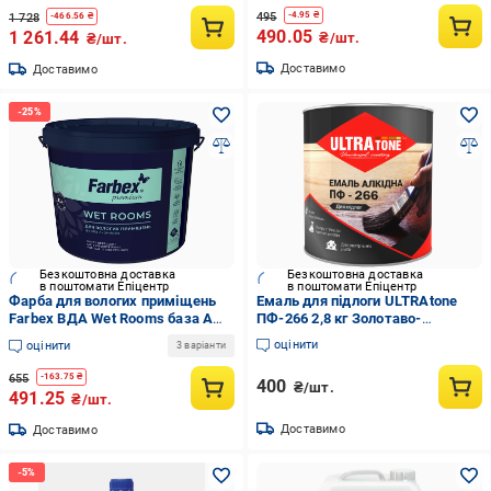
495
-
4.95
₴
1 728
-
466.56
₴
490.05
1 261.44
₴/шт.
₴/шт.
Доставимо
Доставимо
Безкоштовна доставка
Безкоштовна доставка
в поштомати Епіцентр
в поштомати Епіцентр
Фарба для вологих приміщень
Емаль для підлоги ULTRAtone
Farbex ВДА Wet Rooms база А
ПФ-266 2,8 кг Золотаво-
4,2 кг Білий (2792905953)
коричневий (2152668818)
оцінити
оцінити
3 варіанти
655
-
163.75
₴
400
₴/шт.
491.25
₴/шт.
Доставимо
Доставимо