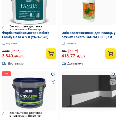
Безкоштовна доставка
в поштомати Епіцентр
Фарба глибокоматова Kolorit
Олія вологозахисна для полиць у
Family База А 9 л (26747573)
саунах Eskaro SAUNA OIL 0,7 л
(1702139655)
оцінити
оцінити
4 800
423
-
960
₴
-
4.23
₴
3 840
418.77
₴/шт.
₴/шт.
Доставимо
Доставимо
Безкоштовна доставка
в поштомати Епіцентр