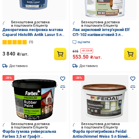
Безкоштовна доставка
Безкоштовна доставка
в поштомати Епіцентр
в поштомати Епіцентр
Декоративна лесіровка матова
Лак акриловий інтер'єрний Elf
Caparol Histolith Antik Lasur 5 л
СП-102 напівматовий 3 л
(1980930058)
(2784015221)
1
оцінити
615
-
61.50
₴
3 840
₴/шт.
553.50
₴/шт.
Доставимо
Доставимо
Безкоштовна доставка
Безкоштовна доставка
в поштомати Епіцентр
в поштомати Епіцентр
Фарба гумова універсальна
Фарба протигрибкова Feidal
Farbex 3,5 кг Графіт
Antischimmel Weiss 5 л Білий