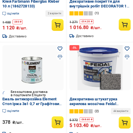
Клей Farbmann Fiberglas Kleber
Декоративне покриття для
10 л (1862728133)
внутрішніх робіт DECORATOR 15
кг Beton Gray (1418128268)
1
оцінити
2 варіанти
1 271
-
254.20
₴
1 400
-
280
₴
1 016.80
1 120
₴/шт.
₴/шт.
Доставимо
Доставимо
Безкоштовна доставка
в поштомати Епіцентр
Емаль антикорозійна Element
Декоративна штукатурка
Стоп Іржа 3в1 0,7 кг Графітовий
акрилова мозаїчна Feidal
глянсовий (2594906002)
Mosaikputz mini А17 25 кг
оцінити
2
44 варіанти
(1886455528)
5 372
-
268.60
₴
378
₴/шт.
5 103.40
₴/шт.