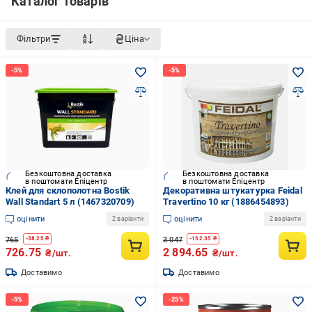
Каталог товарів
Фільтри
Ціна
Безкоштовна доставка
Безкоштовна доставка
в поштомати Епіцентр
в поштомати Епіцентр
Клей для склополотна Bostik
Декоративна штукатурка Feidal
Wall Standart 5 л (1467320709)
Travertino 10 кг (1886454893)
оцінити
оцінити
2 варіанти
2 варіанти
765
3 047
-
38.25
₴
-
152.35
₴
726.75
2 894.65
₴/шт.
₴/шт.
Доставимо
Доставимо