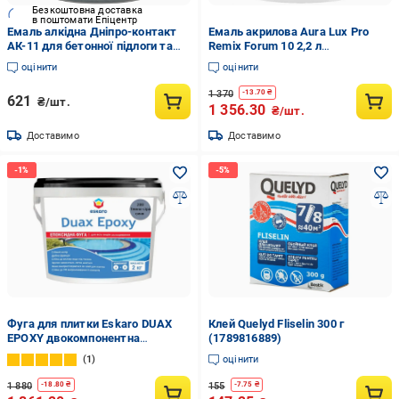
Безкоштовна доставка
в поштомати Епіцентр
Емаль алкідна Дніпро-контакт
Емаль акрилова Aura Lux Pro
АК-11 для бетонної підлоги та
Remix Forum 10 2,2 л
розмітки доріг 2,8 кг Сірий
(2571434793)
оцінити
оцінити
(1777431941)
1 370
-
13.70
₴
621
₴/шт.
1 356.30
₴/шт.
Доставимо
Доставимо
Фуга для плитки Eskaro DUAX
Клей Quelyd Fliselin 300 г
EPOXY двокомпонентна
(1789816889)
епоксидна №288 2 кг Темно-
1
оцінити
сіро-синій (2602638913)
1 880
155
-
18.80
₴
-
7.75
₴