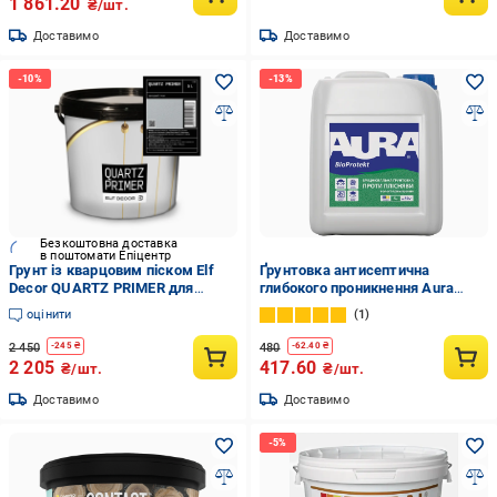
1 861.20
₴/шт.
Доставимо
Доставимо
Безкоштовна доставка
в поштомати Епіцентр
Грунт із кварцовим піском Elf
Ґрунтовка антисептична
Decor QUARTZ PRIMER для
глибокого проникнення Aura
декоративних штукатурок 5 л
UNIGRUND BIOPROTEKT 5 л
оцінити
1
White (2028273596)
(33497627)
2 450
480
-
245
₴
-
62.40
₴
2 205
417.60
₴/шт.
₴/шт.
Доставимо
Доставимо