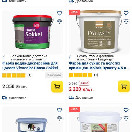
Доставимо
Доставимо
Безкоштовна доставка
Безкоштовна доставка
в поштомати Епіцентр
в поштомати Епіцентр
Фарба водно-дисперсійна для
Фарба для сухих та вологих
цоколя Vivacolor Hansa Sokkel
приміщень Kolorit Dynasty 4,5 л
2,7 л Білий В1 (2149422526)
Білий (26747581)
1
1
3 варіанти
2 960
-
740
₴
2 358
₴/шт.
2 220
₴/шт.
Доставимо
Доставимо