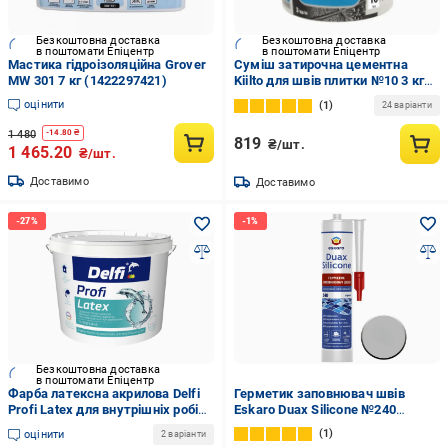
Безкоштовна доставка
Безкоштовна доставка
в поштомати Епіцентр
в поштомати Епіцентр
Мастика гідроізоляційна Grover
Суміш затирочна цементна
MW 301 7 кг (1422297421)
Kiilto для швів плитки №10 3 кг
Білий (2602490526)
оцінити
1
24 варіанти
1 480
-
14.80
₴
819
₴/шт.
1 465.20
₴/шт.
Доставимо
Доставимо
Безкоштовна доставка
в поштомати Епіцентр
Фарба латексна акрилова Delfi
Герметик заповнювач швів
Profi Latex для внутрішніх робіт
Eskaro Duax Silicone №240
база А 14 кг Білий (2792906634)
силіконовий нейтральний 300 мл
1
оцінити
2 варіанти
Сірий (2602652463)