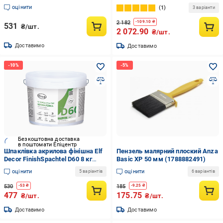
атмосферостійкий 3 кг
(1886454970)
оцінити
1
3 варіанти
(2034870105)
2 182
-
109.10
₴
531
₴/шт.
2 072.90
₴/шт.
Доставимо
Доставимо
Безкоштовна доставка
в поштомати Епіцентр
Шпаклівка акрилова фінішна Elf
Пензель малярний плоский Anza
Decor FinishSpachtel D60 8 кг
Basic XP 50 мм (1788882491)
(2726244677)
оцінити
оцінити
5 варіантів
6 варіантів
530
185
-
53
₴
-
9.25
₴
477
175.75
₴/шт.
₴/шт.
Доставимо
Доставимо