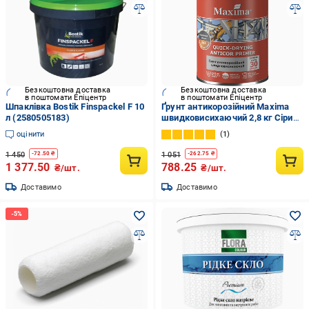
Безкоштовна доставка
Безкоштовна доставка
в поштомати Епіцентр
в поштомати Епіцентр
Шпаклівка Bostik Finspackel F 10
Ґрунт антикорозійний Maxima
л (2580505183)
швидковисихаючий 2,8 кг Сірий
(2792905315)
оцінити
1
1 450
1 051
-
72.50
₴
-
262.75
₴
1 377.50
788.25
₴/шт.
₴/шт.
Доставимо
Доставимо