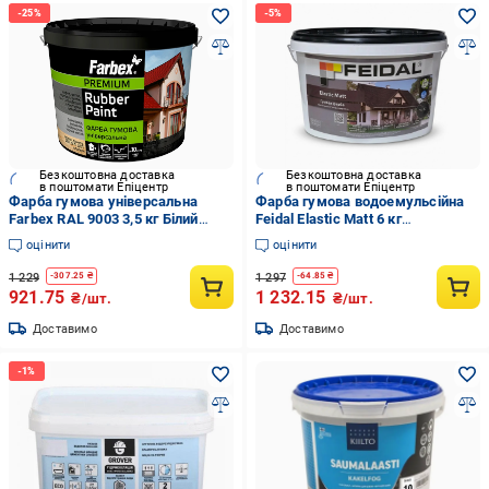
Безкоштовна доставка
Безкоштовна доставка
в поштомати Епіцентр
в поштомати Епіцентр
Фарба гумова універсальна
Фарба гумова водоемульсійна
Farbex RAL 9003 3,5 кг Білий
Feidal Elastic Matt 6 кг
(2792906060)
Графітовий RAL 7024
оцінити
оцінити
(2965807340)
1 229
1 297
-
307.25
₴
-
64.85
₴
921.75
1 232.15
₴/шт.
₴/шт.
Доставимо
Доставимо