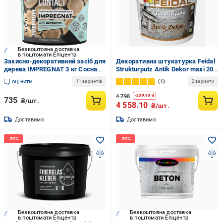
Безкоштовна доставка
в поштомати Епіцентр
Захисно-декоративний засiб для
Декоративна штукатурка Feidal
дерева IMPREGNAT 3 кг Сосна
Strukturputz Antik Dekor maxi 20
(2118176478)
кг (1886454879)
оцінити
1
11 варіантів
2 варіанти
4 798
-
239.90
₴
735
₴/шт.
4 558.10
₴/шт.
Доставимо
Доставимо
Безкоштовна доставка
Безкоштовна доставка
в поштомати Епіцентр
в поштомати Епіцентр