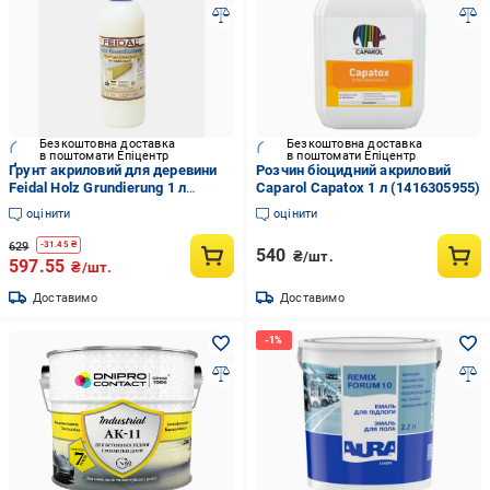
Безкоштовна доставка
Безкоштовна доставка
в поштомати Епіцентр
в поштомати Епіцентр
Ґрунт акриловий для деревини
Розчин біоцидний акриловий
Feidal Holz Grundierung 1 л
Caparol Capatox 1 л (1416305955)
(2028273654)
оцінити
оцінити
629
-
31.45
₴
540
₴/шт.
597.55
₴/шт.
Доставимо
Доставимо