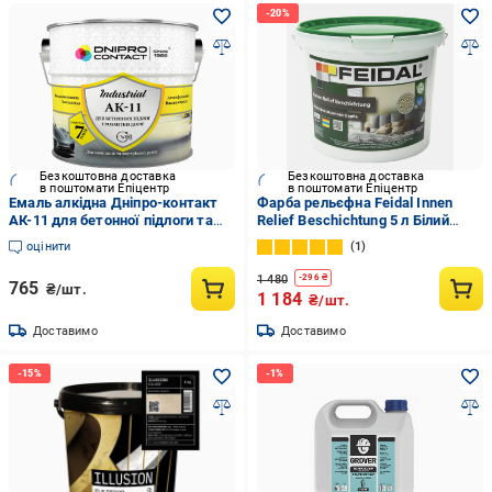
Безкоштовна доставка
Безкоштовна доставка
в поштомати Епіцентр
в поштомати Епіцентр
Емаль алкідна Дніпро-контакт
Фарба рельєфна Feidal Innen
АК-11 для бетонної підлоги та
Relief Beschichtung 5 л Білий
розмітки доріг 2,8 кг Червоний
(1886455310)
оцінити
1
(2458653332)
1 480
-
296
₴
765
₴/шт.
1 184
₴/шт.
Доставимо
Доставимо