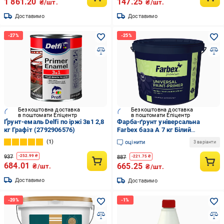
1 861.20
147.25
₴/шт.
₴/шт.
Доставимо
Доставимо
Безкоштовна доставка
Безкоштовна доставка
в поштомати Епіцентр
в поштомати Епіцентр
Ґрунт-емаль Delfi по іржі 3в1 2,8
Фарба-ґрунт універсальна
кг Графіт (2792906576)
Farbex база А 7 кг Білий
(2792906341)
1
оцінити
3 варіанти
937
-
252.99
₴
887
-
221.75
₴
684.01
665.25
₴/шт.
₴/шт.
Доставимо
Доставимо