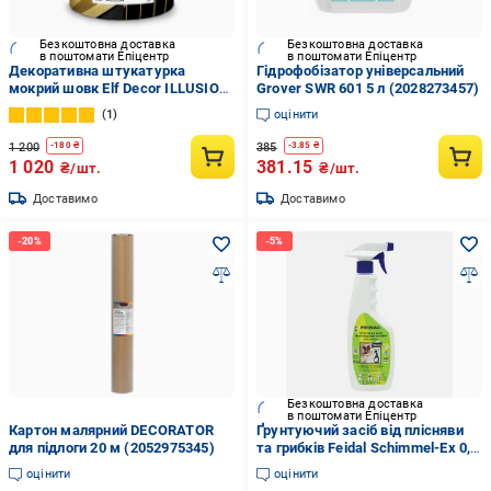
Безкоштовна доставка
Безкоштовна доставка
в поштомати Епіцентр
в поштомати Епіцентр
Декоративна штукатурка
Гідрофобізатор універсальний
мокрий шовк Elf Decor ILLUSION
Grover SWR 601 5 л (2028273457)
1 кг Silver (1702827424)
1
оцінити
1 200
385
-
180
₴
-
3.85
₴
1 020
381.15
₴/шт.
₴/шт.
Доставимо
Доставимо
Безкоштовна доставка
в поштомати Епіцентр
Картон малярний DECORATOR
Ґрунтуючий засіб від плісняви
для підлоги 20 м (2052975345)
та грибків Feidal Schimmel-Ex 0,5
л (2028273564)
оцінити
оцінити