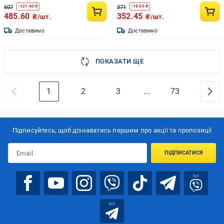
607
371
-
121.40
₴
-
18.55
₴
485.60
352.45
₴/шт.
₴/шт.
Доставимо
Доставимо
ПОКАЗАТИ ЩЕ
1
2
3
...
73
Підписуйтесь, щоб дізнаватись першим про акції та пропозиції
ПІДПИСАТИСЯ
bot
bot