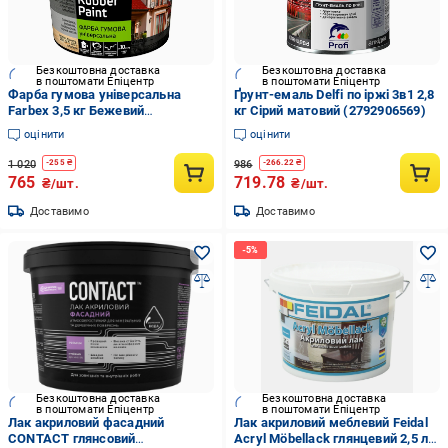
Безкоштовна доставка
Безкоштовна доставка
в поштомати Епіцентр
в поштомати Епіцентр
Фарба гумова універсальна
Ґрунт-емаль Delfi по іржі 3в1 2,8
Farbex 3,5 кг Бежевий
кг Сірий матовий (2792906569)
(2792905996)
оцінити
оцінити
1 020
986
-
255
₴
-
266.22
₴
765
719.78
₴/шт.
₴/шт.
Доставимо
Доставимо
Безкоштовна доставка
Безкоштовна доставка
в поштомати Епіцентр
в поштомати Епіцентр
Лак акриловий фасадний
Лак акриловий меблевий Feidal
CONTACT глянсовий
Acryl Möbellack глянцевий 2,5 л