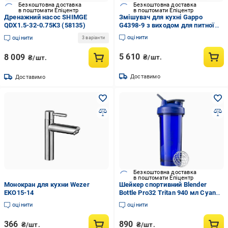
Безкоштовна доставка
Безкоштовна доставка
в поштомати Епіцентр
в поштомати Епіцентр
Дренажний насос SHIMGE
Змішувач для кухні Gappo
QDX1.5-32-0.75K3 (58135)
G4398-9 з виходом для питної
води з гнучким виливом (57974)
оцінити
оцінити
3 варіанти
5 610
8 009
₴/шт.
₴/шт.
Доставимо
Доставимо
Безкоштовна доставка
в поштомати Епіцентр
Монокран для кухни Wezer
Шейкер спортивний Blender
EKO15-14
Bottle Pro32 Tritan 940 мл Cyan
(Pro32 Cyan)
оцінити
оцінити
366
890
₴/шт.
₴/шт.