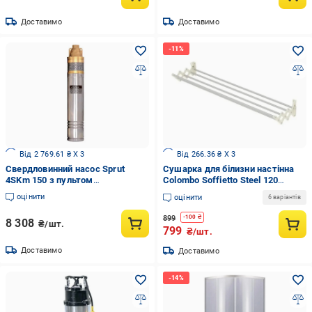
Доставимо
Доставимо
Від 2 769.61 ₴ X 3
Від 266.36 ₴ X 3
Свердловинний насос Sprut
Сушарка для білизни настінна
4SKm 150 з пультом
Colombo Soffietto Steel 120
керуваннята кабелем 15 м
(SF120)
оцінити
оцінити
6 варіантів
899
-
100
₴
8 308
₴/шт.
799
₴/шт.
Доставимо
Доставимо