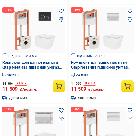
Від 3 836.72 ₴ X 3
Від 3 836.72 ₴ X 3
Комплект для ванної кімнати
Комплект для ванної кімнати
Qtap Nest 4в1 підвісний унітаз
Qtap Nest 4в1 підвісний унітаз
Crow Ultra Quiet 520x360x290 мм
Crow Ultra Quiet 520x360x290 мм
оцінити
оцінити
та інсталяція
та інсталяція
QT05335172W48193 (66255)
QT05335172W48187 (66251)
14 386
14 386
-
2 877
₴
-
2 877
₴
11 509
11 509
₴/компл.
₴/компл.
Доставимо
Доставимо