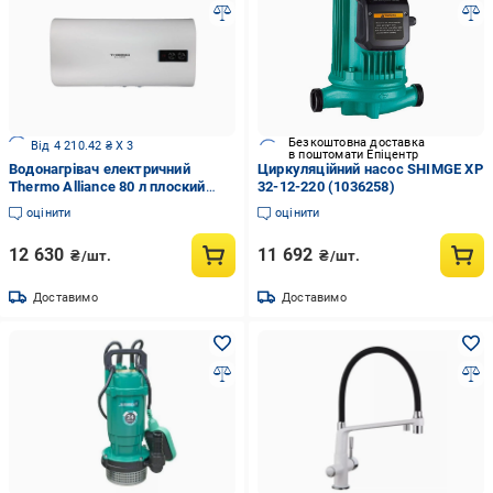
Безкоштовна доставка
Від 4 210.42 ₴ X 3
в поштомати Епіцентр
Водонагрівач електричний
Циркуляційний насос SHIMGE XP
Thermo Alliance 80 л плоский
32-12-220 (1036258)
горизонтальний
оцінити
оцінити
12 630
11 692
₴/шт.
₴/шт.
Доставимо
Доставимо