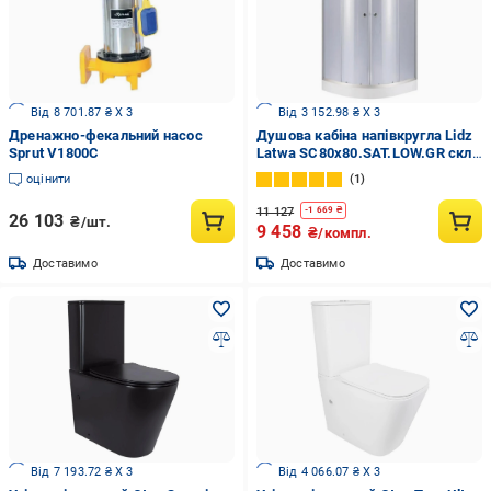
Від 8 701.87 ₴ X 3
Від 3 152.98 ₴ X 3
Дренажно-фекальний насос
Душова кабіна напівкругла Lidz
Sprut V1800С
Latwa SC80x80.SAT.LOW.GR скло
тоноване 4 мм з душовим
оцінити
1
піддоном Kapielka ST 80x80x15
см (64606)
11 127
-
1 669
₴
26 103
₴/шт.
9 458
₴/компл.
Доставимо
Доставимо
Від 7 193.72 ₴ X 3
Від 4 066.07 ₴ X 3