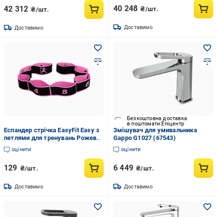
(KM0728350101005911)
40 248
42 312
₴/шт.
₴/шт.
Доставимо
Доставимо
Безкоштовна доставка
в поштомати Епіцентр
Еспандер стрічка EasyFit Easy з
Змішувач для умивальника
петлями для тренувань Рожевий
Gappo G1027 (67543)
(EF-1682-BP)
оцінити
оцінити
129
6 449
₴/шт.
₴/шт.
Доставимо
Доставимо