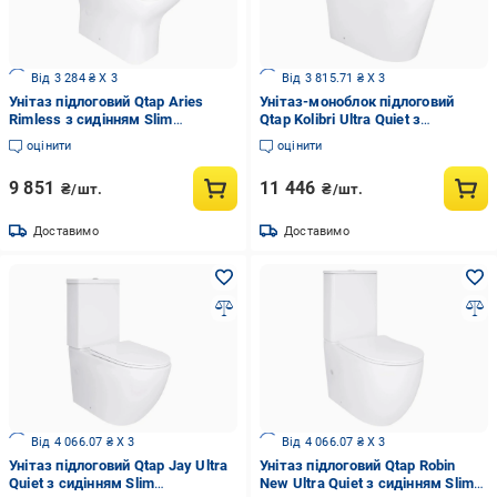
Від 3 284 ₴ X 3
Від 3 815.71 ₴ X 3
Унітаз підлоговий Qtap Aries
Унітаз-моноблок підлоговий
Rimless з сидінням Slim
Qtap Kolibri Ultra Quiet з
Duroplast/Soft-close/Quick
сидінням Slim Duroplast/Soft-
оцінити
оцінити
Release (QT03228302W)
close/Quick Release
(QT10226380W)
9 851
11 446
₴/шт.
₴/шт.
Доставимо
Доставимо
Від 4 066.07 ₴ X 3
Від 4 066.07 ₴ X 3
Унітаз підлоговий Qtap Jay Ultra
Унітаз підлоговий Qtap Robin
Quiet з сидінням Slim
New Ultra Quiet з сидінням Slim