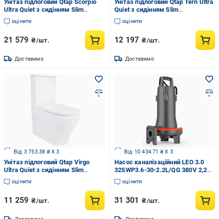
Унітаз підлоговий Qtap Scorpio
Унітаз підлоговий Qtap Tern Ultra
Ultra Quiet з сидінням Slim
Quiet з сидінням Slim
Duroplast/Soft-close/Quick
Duroplast/Soft-close/Quick
оцінити
оцінити
Release (QT14226088AMB)
Release (QT17226003AW)
21 579
12 197
₴/шт.
₴/шт.
Доставимо
Доставимо
Від 3 753.38 ₴ X 3
Від 10 434.71 ₴ X 3
Унітаз підлоговий Qtap Virgo
Насос каналізаційний LEO 3.0
Ultra Quiet з сидінням Slim
32SWP3.6-30-2.2L/QG 380V 2,2
Duroplast/Soft-close/Quick
кВт з ріжучим механізмом
оцінити
оцінити
Release (QT18226092AW)
(7739563)
11 259
31 301
₴/шт.
₴/шт.