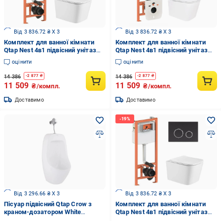
Від 3 836.72 ₴ X 3
Від 3 836.72 ₴ X 3
Комплект для ванної кімнати
Комплект для ванної кімнати
Qtap Nest 4в1 підвісний унітаз
Qtap Nest 4в1 підвісний унітаз
Crow Ultra Quiet 490x360x290 мм
Crow Ultra Quiet 520x360x290 мм
оцінити
оцінити
та інсталяція
та інсталяція
QT05335171W45125 (66245)
QT05335172W48199 (66257)
14 386
14 386
-
2 877
₴
-
2 877
₴
11 509
11 509
₴/компл.
₴/компл.
Доставимо
Доставимо
Від 3 296.66 ₴ X 3
Від 3 836.72 ₴ X 3
Пісуар підвісний Qtap Crow з
Комплект для ванної кімнати
краном-дозатором White
Qtap Nest 4в1 підвісний унітаз
(QT0588112HW)
Crow Ultra Quiet 490x360x290 мм