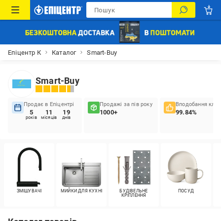
Епіцентр К
Каталог
Smart-Buy
Smart-Buy
Продає в Епіцентрі
Продажі за пів року
Вподобання кліє
5
11
19
1000+
99.84%
років
місяців
днів
ЗМІШУВАЧІ
МИЙКИ ДЛЯ КУХНІ
БУДІВЕЛЬНЕ
ПОСУД
КРІПЛЕННЯ