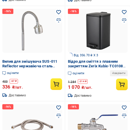
Доставимо
Від 356.70 ₴ X 3
Вилив для змішувача SUS-011
Відро для сміття з плавним
Reflector нержавіюча сталь
закриттям Zerix Kubix-TC0108
SUS304 (CH0341)
квадратне 8 л Чорний (ZX5892)
оцінити
оцінити
4 варіанти
403
-
67
₴
1 284
-
214
₴
336
1 070
₴/шт.
₴/шт.
Доставимо
Доставимо