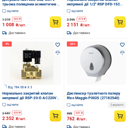
трьома полицями асиметичне зі
непрямої дії 1/2" RSP DFD-15C
світильником 480х675х100 мм
DC24v 0,3-13 bar (66778801657)
оцінити
оцінити
(LD78SO4867)
1 210
2 366
-
202
₴
-
215
₴
1 008
2 151
₴/шт.
₴/шт.
Доставимо
Доставимо
Від 784.08 ₴ X 3
Нормально закритий клапан
Диспенсер туалетного паперу
непрямої дії RSP-20-E-AC220V
Rixo Maggio P002S (27182540)
0,3-16 bar 3/4" (66778802572)
оцінити
оцінити
2 варіанти
2 587
-
235
₴
999
-
237
₴
2 352
762
₴/шт.
₴/шт.
Доставимо
Доставимо