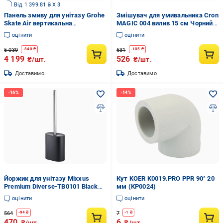
Від 1 399.81 ₴ X 3
Панель змиву для унітазу Grohe
Змішувач для умивальника Cron
Skate Air вертикальна
MAGIC 004 вилив 15 см Чорний
(38505KF0)
(CR0107)
оцінити
оцінити
5 039
631
-
840
₴
-
105
₴
4 199
526
₴/шт.
₴/шт.
Доставимо
Доставимо
Йоржик для унітазу Mixxus
Кут KOER K0019.PRO PPR 90° 20
Premium Diverse-TB0101 Black
мм (KP0024)
(MI7065)
оцінити
оцінити
564
7
-
94
₴
-
1
₴
470
6
₴/шт.
₴/шт.