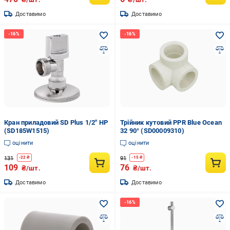
Доставимо
Доставимо
Кран приладовий SD Plus 1/2" НР
Трійник кутовий PPR Blue Ocean
(SD185W1515)
32 90° (SD00009310)
оцінити
оцінити
131
91
-
22
₴
-
15
₴
109
76
₴/шт.
₴/шт.
Доставимо
Доставимо