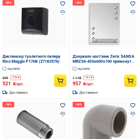
Диспенсер туалетного паперу
Дзеркало настінне Zerix SANSA
Rixo Maggio P176B (27182576)
MRZ04-450x600x100 прямокутне
з полицею та декором (ZX5626)
оцінити
оцінити
699
1 148
-
178
₴
-
191
₴
521
957
₴/шт.
₴/шт.
Доставимо
Доставимо