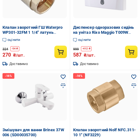
Клапан зворотний ГШ Waterpro
Диспенсер одноразових сидінь
WP301-32FM 1 1/4" латунь
на унітаз Rixo Maggio T009W
(WP3327)
(27181756)
оцінити
оцінити
324
999
-
54
₴
-
412
₴
270
587
₴/шт.
₴/шт.
Доставимо
Доставимо
Змішувач для ванни Brinex 37W
Клапан зворотний Nolf NFC.311-
006 (SD00035700)
10 1" (NF3229)