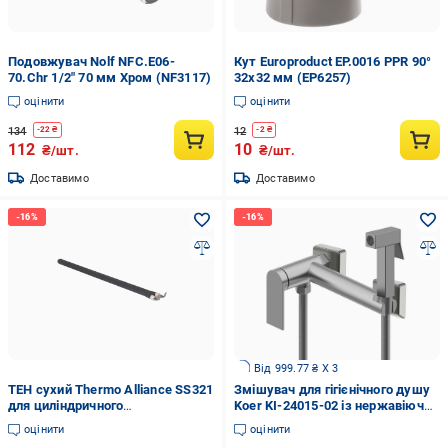
Подовжувач Nolf NFC.E06-
Кут Europroduct EP.0016 PPR 90°
70.Chr 1/2" 70 мм Хром (NF3117)
32x32 мм (EP6257)
оцінити
оцінити
134
12
-
22
₴
-
2
₴
112
10
₴/шт.
₴/шт.
Доставимо
Доставимо
Від 999.77 ₴ X 3
ТЕН сухий Thermo Alliance SS321
Змішувач для гігієнічного душу
для циліндричного
Koer KI-24015-02 із нержавіючої
водонагрівача L 235 мм 800 Вт
сталі SUS304 нержавіюча сталь
оцінити
оцінити
(36202770)
(KR5895)