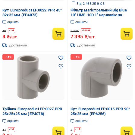
Від 2 465.25 ₴ X 3
Кут Europroduct EP.0022 PPR 45°
Фільтр магістральний Big Blue
32x32 мм (EP4073)
10" HMF-10D 1" нержавіюча
сталь з дренажним
оцінити
оцінити
підключенням 1/2"
(66778803358)
10
8 135
-
2
₴
-
740
₴
8
7 395
₴/шт.
₴/шт.
Доставимо
Доставимо
Трійник Europroduct EP.0027 PPR
Кут Europroduct EP.0015 PPR 90°
25x25x25 мм (EP4078)
25x25 мм (EP6256)
оцінити
оцінити
11
7
-
2
₴
-
1
₴