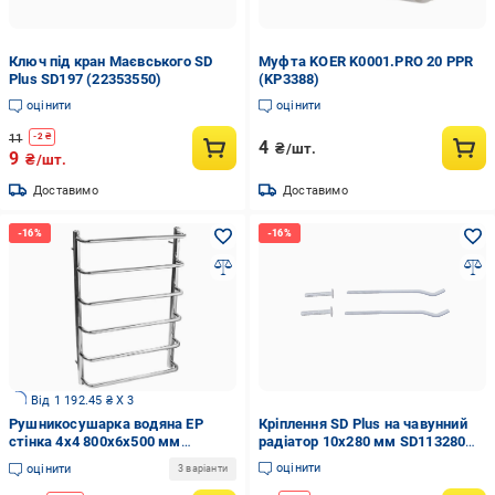
Ключ під кран Маєвського SD
Муфта KOER K0001.PRO 20 PPR
Plus SD197 (22353550)
(KP3388)
оцінити
оцінити
11
-
2
₴
4
₴/шт.
9
₴/шт.
Доставимо
Доставимо
Від 1 192.45 ₴ X 3
Рушникосушарка водяна EP
Кріплення SD Plus на чавунний
стінка 4х4 800х6х500 мм
радіатор 10х280 мм SD113280
(PS0127)
(22353883)
оцінити
оцінити
3 варіанти