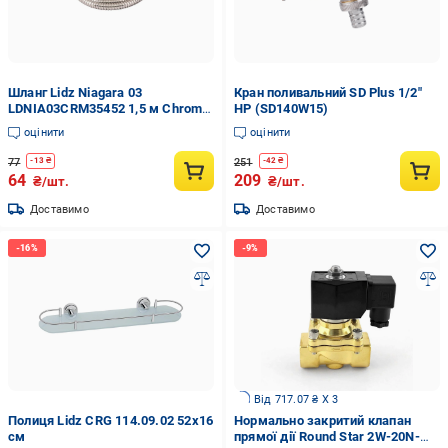
Шланг Lidz Niagara 03
Кран поливальний SD Plus 1/2"
LDNIA03CRM35452 1,5 м Chrome
НР (SD140W15)
(SD00041556)
оцінити
оцінити
77
251
-
13
₴
-
42
₴
64
209
₴/шт.
₴/шт.
Доставимо
Доставимо
Від 717.07 ₴ X 3
Полиця Lidz CRG 114.09.02 52х16
Нормально закритий клапан
см
прямої дії Round Star 2W-20N-