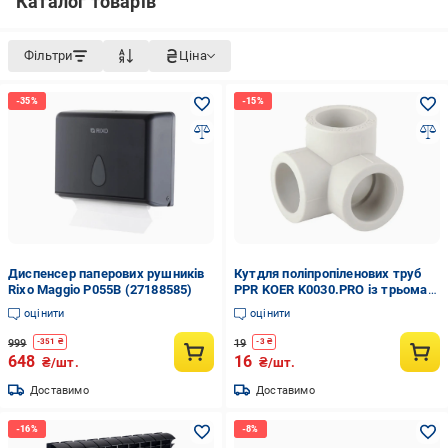
Каталог товарів
Фільтри
Ціна
Диспенсер паперових рушників
Кутдля поліпропіленових труб
Rixo Maggio P055B (27188585)
PPR KOER K0030.PRO із трьома
виходами 25 мм (KP0037)
оцінити
оцінити
999
19
-
351
₴
-
3
₴
648
16
₴/шт.
₴/шт.
Доставимо
Доставимо