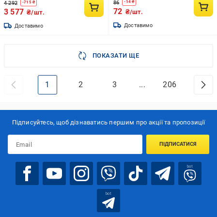
86
-
14
₴
4 292
-
715
₴
72
3 577
₴/шт.
₴/шт.
Доставимо
Доставимо
ПОКАЗАТИ ЩЕ
1
2
3
...
206
Підписуйтесь, щоб дізнаватись першим про акції та пропозиції
ПІДПИСАТИСЯ
bot
bot