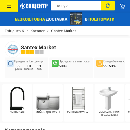
Епіцентр К
Каталог
Santex Market
Santex Market
Продає в Епіцентрі
Продажі за пів року
Вподобання кліє
5
10
11
500+
99.53%
років
місяців
днів
ЗМІШУВАЧІ
МИЙКИ ДЛЯ КУХНІ
РУШНИКОСУШАРКИ
УМИВАЛЬНИКИ І
С
П'ЄДЕСТАЛИ