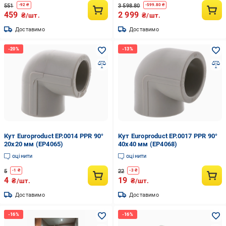
551
3 598.80
-
92
₴
-
599.80
₴
459
2 999
₴/шт.
₴/шт.
Доставимо
Доставимо
Кут Europroduct EP.0014 PPR 90°
Кут Europroduct EP.0017 PPR 90°
20x20 мм (EP4065)
40x40 мм (EP4068)
оцінити
оцінити
5
22
-
1
₴
-
3
₴
4
19
₴/шт.
₴/шт.
Доставимо
Доставимо