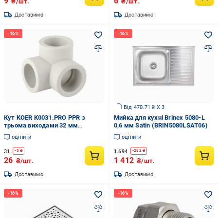
9
6
₴/шт.
₴/шт.
Доставимо
Доставимо
Від 470.71 ₴ X 3
Кут KOER K0031.PRO PPR з
Мийка для кухні Brinex 5080-L
трьома виходами 32 мм
0,6 мм Satin (BRIN5080LSAT06)
(KP0038)
оцінити
оцінити
31
1 694
-
5
₴
-
282
₴
26
1 412
₴/шт.
₴/шт.
Доставимо
Доставимо