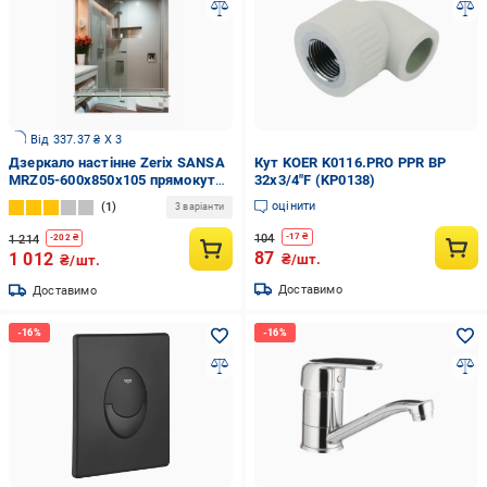
Від 337.37 ₴ X 3
Дзеркало настінне Zerix SANSA
Кут KOER K0116.PRO PPR ВР
MRZ05-600x850x105 прямокутне
32x3/4"F (KP0138)
з полицею (ZX5628)
оцінити
1
3 варіанти
104
-
17
₴
1 214
-
202
₴
87
1 012
₴/шт.
₴/шт.
Доставимо
Доставимо