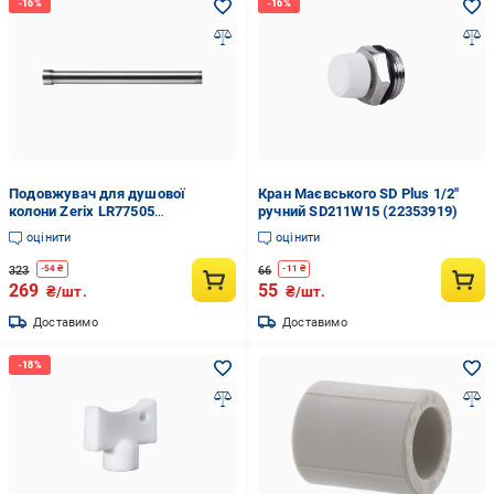
Подовжувач для душової
Кран Маєвського SD Plus 1/2"
колони Zerix LR77505
ручний SD211W15 (22353919)
нержавіюча сталь 30 см
оцінити
оцінити
(LL1667)
323
66
-
54
₴
-
11
₴
269
55
₴/шт.
₴/шт.
Доставимо
Доставимо