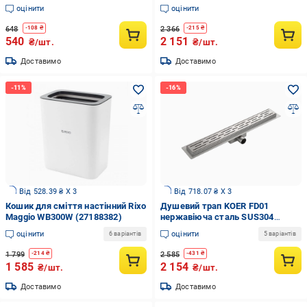
AC220v 3/4" (66778802817)
оцінити
оцінити
648
2 366
-
108
₴
-
215
₴
540
2 151
₴/шт.
₴/шт.
Доставимо
Доставимо
Від 528.39 ₴ X 3
Від 718.07 ₴ X 3
Кошик для сміття настінний Rixo
Душевий трап KOER FD01
Maggio WB300W (27188382)
нержавіюча сталь SUS304
70x900 мм (KR4748)
оцінити
оцінити
6 варіантів
5 варіантів
1 799
2 585
-
214
₴
-
431
₴
1 585
2 154
₴/шт.
₴/шт.
Доставимо
Доставимо