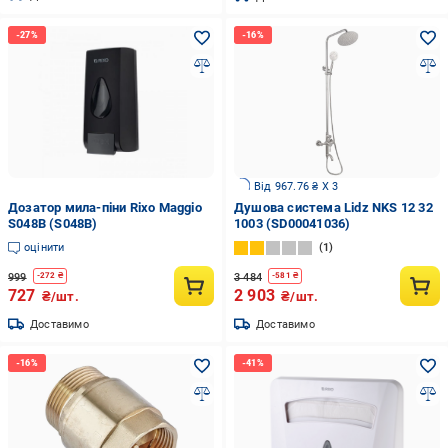
Від 967.76 ₴ X 3
Дозатор мила-піни Rixo Maggio
Душова система Lidz NKS 12 32
S048B (S048B)
1003 (SD00041036)
оцінити
1
999
3 484
-
272
₴
-
581
₴
727
2 903
₴/шт.
₴/шт.
Доставимо
Доставимо