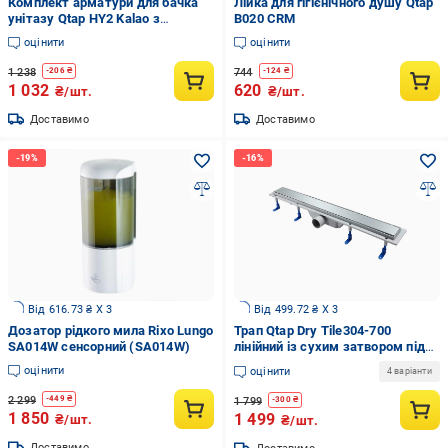
Комплект арматури для бачка
Лійка для гігієнічного душу Qtap
унітазу Qtap HY2 Kalao з
B020 CRM
подвійною круглою кнопкою
оцінити
оцінити
змиву 4,8 см та клапаном
нижньої подачі води 3/6L CHR
1 238
744
-
206
₴
-
124
₴
(SD00052241)
1 032
620
₴/шт.
₴/шт.
Доставимо
Доставимо
Від 616.73 ₴ X 3
Від 499.72 ₴ X 3
Дозатор рідкого мила Rixo Lungo
Трап Qtap Dry Tile304-700
SA014W сенсорний (SA014W)
лінійний із сухим затвором під
плитку 700 мм
оцінити
оцінити
4 варіанти
2 299
-
449
₴
1 799
-
300
₴
1 850
1 499
₴/шт.
₴/шт.
Доставимо