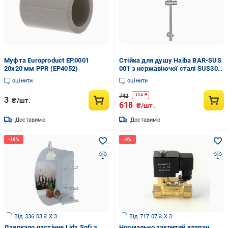
Муфта Europroduct EP.0001
Стійка для душу Haiba BAR-SUS
20x20 мм PPR (EP4052)
001 з нержавіючої сталі SUS304
(HB3328)
оцінити
оцінити
742
-
124
₴
3
₴/шт.
618
₴/шт.
Доставимо
Доставимо
Від 336.03 ₴ X 3
Від 717.07 ₴ X 3
Дзеркало настінне Lidz Sofi з
Нормально закритий клапан