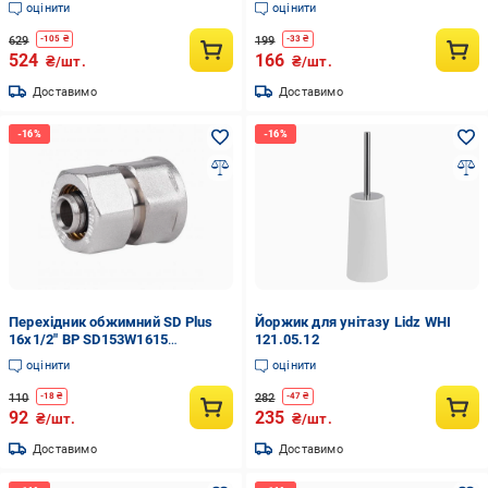
оцінити
оцінити
629
199
-
105
₴
-
33
₴
524
166
₴/шт.
₴/шт.
Доставимо
Доставимо
Перехідник обжимний SD Plus
Йоржик для унітазу Lidz WHI
16х1/2" ВР SD153W1615
121.05.12
(SD00002623)
оцінити
оцінити
110
282
-
18
₴
-
47
₴
92
235
₴/шт.
₴/шт.
Доставимо
Доставимо