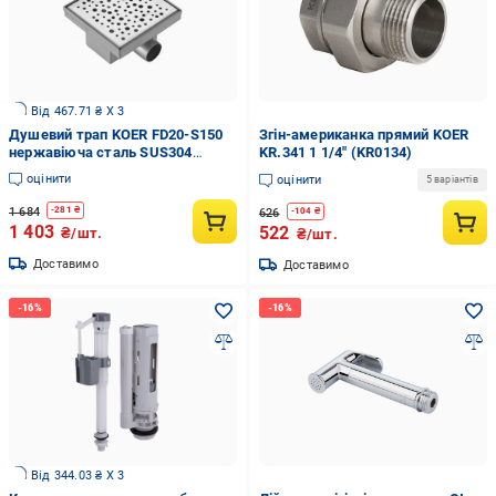
Від 467.71 ₴ X 3
Душевий трап KOER FD20-S150
Згін-американка прямий KOER
нержавіюча сталь SUS304
KR.341 1 1/4" (KR0134)
(KR3282)
оцінити
оцінити
5 варіантів
1 684
-
281
₴
626
-
104
₴
1 403
522
₴/шт.
₴/шт.
Доставимо
Доставимо
Від 344.03 ₴ X 3