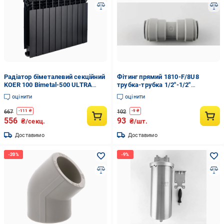
Радіатор біметалевий секційний
Фітинг прямий 1810-F/8U8
KOER 100 Bimetal-500 ULTRA
трубка-трубка 1/2"-1/2"
BLACK 1 секція Чорний (KR5132)
(66778801438)
оцінити
оцінити
667
102
-
111
₴
-
9
₴
556
93
₴/секц.
₴/шт.
Доставимо
Доставимо