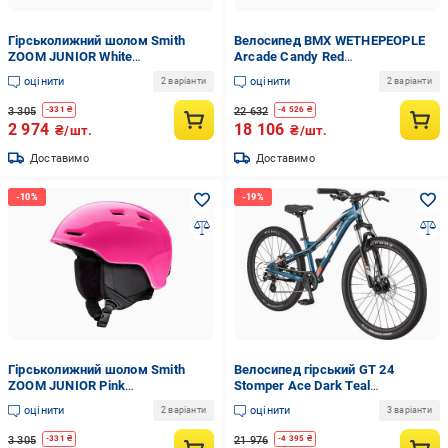
Гірськолижний шолом Smith
Велосипед BMX WETHEPEOPLE
ZOOM JUNIOR White
Arcade Candy Red
(UFZ6B01AC64253.5)
(UF46F75A939854.4003)
оцінити
оцінити
2 варіанти
2 варіанти
3 305
22 632
-
331
₴
-
4 526
₴
2 974
18 106
₴/шт.
₴/шт.
Доставимо
Доставимо
Гірськолижний шолом Smith
Велосипед гірський GT 24
ZOOM JUNIOR Pink
Stomper Ace Dark Teal
(UG76B01AC64253.192)
(UE264BCB4F4A654.301)
оцінити
оцінити
2 варіанти
3 варіанти
3 305
21 976
-
331
₴
-
4 395
₴