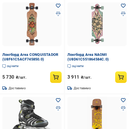
Лонгборд Area CONQUISTADOR
Лонгборд Area NAOMI
(U8F61C5ACF745850.0)
(U8D61C551864584C.0)
оцінити
оцінити
5 730
3 911
₴/шт.
₴/шт.
Доставимо
Доставимо