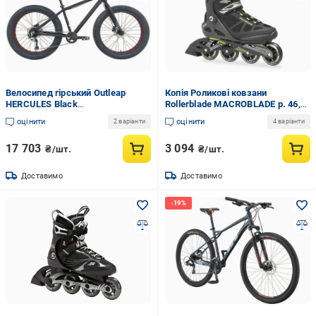
Велосипед гірський Outleap
Копія Роликові ковзани
HERCULES Black
Rollerblade MACROBLADE р. 46,5
(UH66FD5F1C4A64E.4)
Чорний/Зелений (07356600 T83 -
оцінити
оцінити
2 варіанти
4 варіанти
4)
17 703
3 094
₴/шт.
₴/шт.
Доставимо
Доставимо