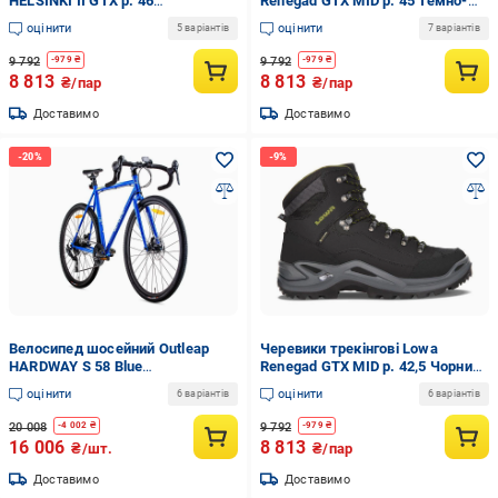
HELSINKI II GTX р. 46
Renegad GTX MID р. 45 Темно-
Коричневий
коричневий/Чорний
оцінити
оцінити
5 варіантів
7 варіантів
(UF476BC8023755.60)
(UFA76B7E83755.AF8)
9 792
9 792
-
979
₴
-
979
₴
8 813
8 813
₴/пар
₴/пар
Доставимо
Доставимо
Велосипед шосейний Outleap
Черевики трекінгові Lowa
HARDWAY S 58 Blue
Renegad GTX MID р. 42,5 Чорний
(UEX6FDCD4739F54.7-2)
(U8M76B7E83754.40751)
оцінити
оцінити
6 варіантів
6 варіантів
20 008
9 792
-
4 002
₴
-
979
₴
16 006
8 813
₴/шт.
₴/пар
Доставимо
Доставимо