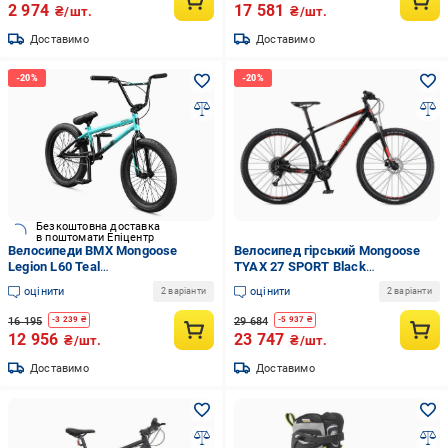
2 974
17 581
₴/шт.
₴/шт.
Доставимо
Доставимо
Безкоштовна доставка
в поштомати Епіцентр
Велосипеди BMX Mongoose
Велосипед гірський Mongoose
Legion L60 Teal
TYAX 27 SPORT Black
(UE66775F2A39854.C0)
(UE2677BE6E4A652.4)
оцінити
оцінити
2 варіанти
2 варіанти
16 195
29 684
-
3 239
₴
-
5 937
₴
12 956
23 747
₴/шт.
₴/шт.
Доставимо
Доставимо