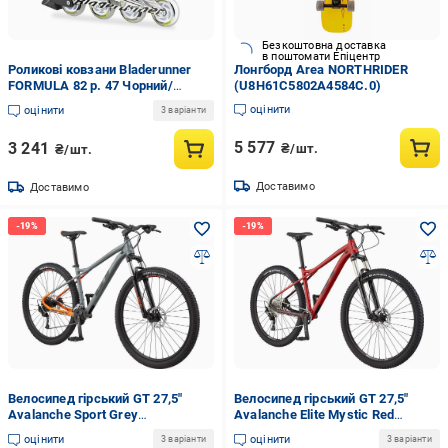
Безкоштовна доставка
в поштомати Епіцентр
Роликові ковзани Bladerunner
Лонгборд Area NORTHRIDER
FORMULA 82 р. 47 Чорний/
(U8H61C5802A4584C.0)
Зелений (U18894936768.2548 - 4)
оцінити
оцінити
3 варіанти
5 577
3 241
₴/шт.
₴/шт.
Доставимо
Доставимо
Велосипед гірський GT 27,5"
Велосипед гірський GT 27,5"
Avalanche Sport Grey
Avalanche Elite Mystic Red
(UDV64B840E4A654.1E2)
(UDT64B840C4A654.4010)
оцінити
оцінити
3 варіанти
3 варіанти