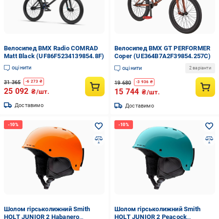
Велосипед BMX Radio COMRAD
Велосипед BMX GT PERFORMER
Matt Black (UF86F5234139854.8F)
Coper (UE364B7A2F39854.257C)
оцінити
оцінити
2 варіанти
31 365
-
6 273
₴
19 680
-
3 936
₴
25 092
15 744
₴/шт.
₴/шт.
Доставимо
Доставимо
Шолом гірськолижний Smith
Шолом гірськолижний Smith
HOLT JUNIOR 2 Habanero
HOLT JUNIOR 2 Peacock