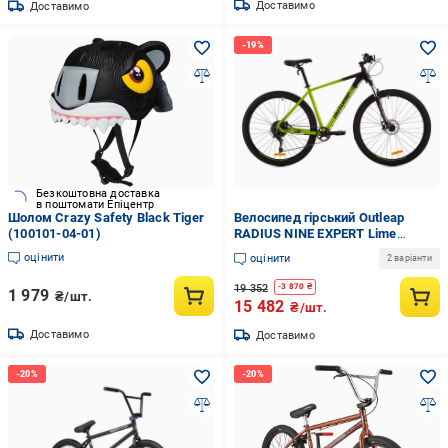
Доставимо
Доставимо
Безкоштовна доставка
в поштомати Епіцентр
Шолом Crazy Safety Black Tiger
Велосипед гірський Outleap
(100101-04-01)
RADIUS NINE EXPERT Lime
Punch/Black
оцінити
оцінити
2 варіанти
(UFP6FDCBF64A654.4119)
19 352
-
3 870
₴
1 979
₴/шт.
15 482
₴/шт.
Доставимо
Доставимо