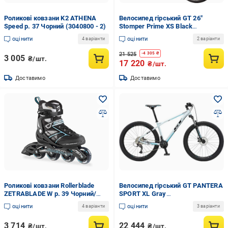
Роликові ковзани K2 ATHENA
Велосипед гірський GT 26"
Speed р. 37 Чорний (3040800 - 2)
Stomper Prime XS Black
(UE264BCB504A654.4)
оцінити
оцінити
4 варіанти
2 варіанти
21 525
-
4 305
₴
3 005
₴/шт.
17 220
₴/шт.
Доставимо
Доставимо
Роликові ковзани Rollerblade
Велосипед гірський GT PANTERA
ZETRABLADE W р. 39 Чорний/
SPORT XL Gray
Блакитний
(UE764B90784A650.829-2)
оцінити
оцінити
4 варіанти
3 варіанти
(U1611463136768.1164 - 4)
3 714
22 444
₴/шт.
₴/шт.