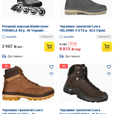
Роликові ковзани Bladerunner
Черевики трекінгові Lowa
FORMULA 84 р. 46 Чорний/
HELSINKI II GTX р. 42,5 Сірий
Срібний (UH87125E2516F4E.2B65
(U8F76BC8023753.4D)
оцінити
оцінити
4 варіанти
6 варіантів
- 5)
9 792
-
979
₴
3 907
₴/шт.
8 813
₴/пар
Доставимо
Доставимо
Черевики трекінгові Lowa
Черевики трекінгові Lowa