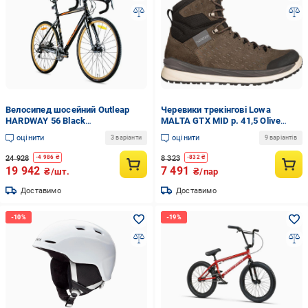
Велосипед шосейний Outleap
Черевики трекінгові Lowa
HARDWAY 56 Black
MALTA GTX MID р. 41,5 Olive
(UEW6FDCCB439F54.4-1)
(UF376BD5ED3755.170)
оцінити
оцінити
3 варіанти
9 варіантів
24 928
8 323
-
4 986
₴
-
832
₴
19 942
7 491
₴/шт.
₴/пар
Доставимо
Доставимо