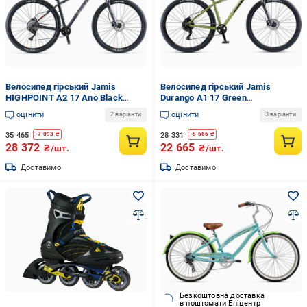
Велосипед гірський Jamis
Велосипед гірський Jamis
HIGHPOINT A2 17 Ano Black
Durango A1 17 Green
(UDN657A7294A654.3E-1)
(UDS657A72A4A654.3B20-1)
оцінити
оцінити
2 варіанти
3 варіанти
35 465
28 331
-
7 093
₴
-
5 666
₴
28 372
22 665
₴/шт.
₴/шт.
Доставимо
Доставимо
Безкоштовна доставка
в поштомати Епіцентр