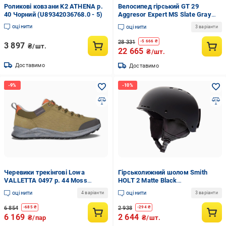
Роликові ковзани K2 ATHENA р.
Велосипед гірський GT 29
40 Чорний (U89342036768.0 - 5)
Aggresor Expert MS Slate Gray
(UDT64BCA364A654.4004)
оцінити
оцінити
3 варіанти
28 331
-
5 666
₴
3 897
₴/шт.
22 665
₴/шт.
Доставимо
Доставимо
Черевики трекінгові Lowa
Гірськолижний шолом Smith
VALLETTA 0497 р. 44 Moss
HOLT 2 Matte Black
(U8K76BCB153754.4086)
(UFW6B057B64251.A)
оцінити
оцінити
4 варіанти
3 варіанти
6 854
2 938
-
685
₴
-
294
₴
6 169
2 644
₴/пар
₴/шт.