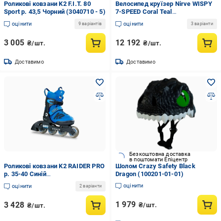
Роликові ковзани K2 F.I.T. 80
Велосипед круїзер Nirve WISPY
Sport р. 43,5 Чорний (3040710 - 5)
7-SPEED Coral Teal
(UFJ8F8810A3974C.196)
оцінити
оцінити
9 варіантів
3 варіанти
3 005
12 192
₴/шт.
₴/шт.
Доставимо
Доставимо
Безкоштовна доставка
в поштомати Епіцентр
Роликові ковзани K2 RAIDER PRO
Шолом Crazy Safety Black
р. 35-40 Синій
Dragon (100201-01-01)
(UFC759425F16F4C.0 - 2)
оцінити
оцінити
2 варіанти
1 979
3 428
₴/шт.
₴/шт.