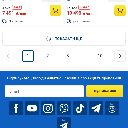
8 323
13 120
-
832
₴
-
2 624
₴
7 491
10 496
₴/пар
₴/шт.
Доставимо
Доставимо
ПОКАЗАТИ ЩЕ
1
2
3
...
10
Підписуйтесь, щоб дізнаватись першим про акції та пропозиції
ПІДПИСАТИСЯ
bot
bot