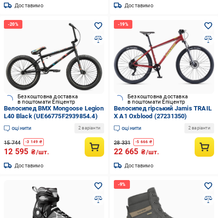
Доставимо
Доставимо
Безкоштовна доставка
Безкоштовна доставка
в поштомати Епіцентр
в поштомати Епіцентр
Велосипед BMX Mongoose Legion
Велосипед гірський Jamis TRAIL
L40 Black (UE66775F2939854.4)
X A1 Oxblood (27231350)
оцінити
оцінити
2 варіанти
2 варіанти
15 744
28 331
-
3 149
₴
-
5 666
₴
12 595
22 665
₴/шт.
₴/шт.
Доставимо
Доставимо