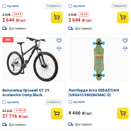
(UFG6B057B74255.3E7F)
(UGK6B057B74253.1504)
оцінити
оцінити
2 варіанти
2 варіанти
2 938
2 938
-
294
₴
-
294
₴
2 644
2 644
₴/шт.
₴/шт.
Доставимо
Доставимо
Велосипед гірський GT 29
Лонгборди Area SEBASTIAN
Avalanche Comp Black
(U8G61C580284584C.0)
(UDV64B840D4A654.4)
оцінити
оцінити
3 варіанти
34 645
-
6 929
₴
4 466
₴/шт.
27 716
₴/шт.
Доставимо
Доставимо