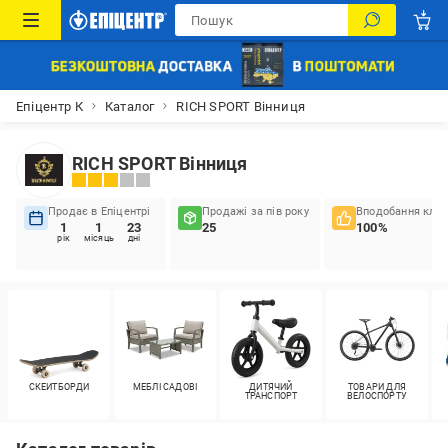
Епіцентр К
Каталог
RICH SPORT Вінниця
RICH SPORT Вінниця
Продає в Епіцентрі
Продажі за пів року
Вподобання кліє
1
1
23
25
100%
рік
місяць
дні
СКЕЙТБОРДИ
МЕБЛІ САДОВІ
ДИТЯЧИЙ
ТОВАРИ ДЛЯ
ТРАНСПОРТ
ВЕЛОСПОРТУ