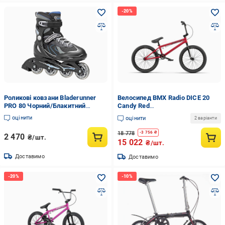
Роликові ковзани Bladerunner
Велосипед BMX Radio DICE 20
PRO 80 Чорний/Блакитний
Candy Red
(U18704236768.4204)
(UF26F593A239854.4003)
оцінити
оцінити
2 варіанти
18 778
-
3 756
₴
2 470
₴/шт.
15 022
₴/шт.
Доставимо
Доставимо