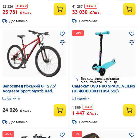
32 226
41 287
-
6 445
₴
-
8 257
₴
25 781
33 030
₴/шт.
₴/шт.
Доставимо
Доставимо
Безкоштовна доставка
в поштомати Епіцентр
Велосипед гірський GT 27,5"
Самокат USD PRO SPACE ALIENS
Aggresor Sport Mystic Red
(UF46CDC08311B54.526)
(UDX64B84124A654.4010)
оцінити
оцінити
1 809
-
362
₴
24 026
₴/шт.
1 447
₴/шт.
Доставимо
Доставимо