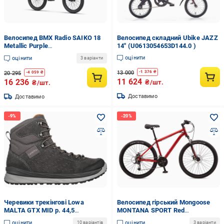
Велосипед BMX Radio SAIKO 18
Велосипед складний Ubike JAZZ
Metallic Purple
14″ (U0613054653D144.0 )
(UF46F593A539854.3C83)
оцінити
оцінити
3 варіанти
13 000
-
1 376
₴
20 295
-
4 059
₴
11 624
16 236
₴/шт.
₴/шт.
Доставимо
Доставимо
Черевики трекінгові Lowa
Велосипед гірський Mongoose
MALTA GTX MID р. 44,5
MONTANA SPORT Red
Anthracite (UF376BD5ED3755.4D)
(UE3677CCC94A654.6)
оцінити
оцінити
10 варіантів
3 варіанти