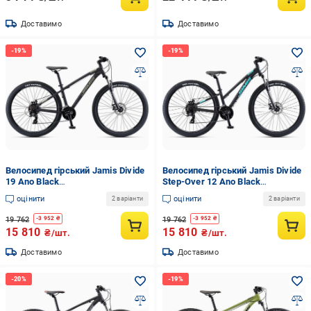
Доставимо
Доставимо
Велосипед гірський Jamis Divide
Велосипед гірський Jamis Divide
19 Ano Black
Step-Over 12 Ano Black
(UDP657BB394A654.3E)
(UDS857CA614A654.3E-1)
оцінити
оцінити
2 варіанти
2 варіанти
19 762
19 762
-
3 952
₴
-
3 952
₴
15 810
15 810
₴/шт.
₴/шт.
Доставимо
Доставимо