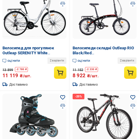
Велосипед для прогулянок
Велосипеди складні Outleap RIO
Outleap SERENITY White
Black/Red
(UEU8FDCCF63854.5)
(UEW6FD4D9C3D154.5C)
оцінити
оцінити
2 варіанти
2 варіанти
13 899
11 152
-
2 780
₴
-
2 230
₴
11 119
8 922
₴/шт.
₴/шт.
Доставимо
Доставимо