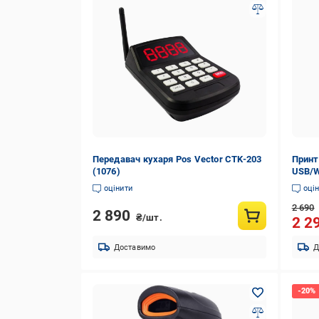
Передавач кухаря Pos Vector CTK-203
Принт
(1076)
USB/W
друку
оцінити
оці
2 690
2 890
₴/шт.
2 2
Доставимо
Д