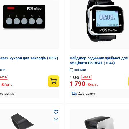
авач кухаря для закладів (1097)
Пейджер-годинник приймач для
офіціанта PS REAL (1044)
нити
оцінити
1 890
160
₴
-
100
₴
0
1 790
₴/шт.
₴/шт.
оставимо
Доставимо