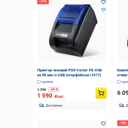
Принтер чековий POS Vector PS-H58
Компл
на 58 мм із USB інтерфейсом (1017)
етике
торгі
оцінити
оці
(2675
1 790
-
200
₴
6 0
1 590
₴/шт.
Доставимо
Д