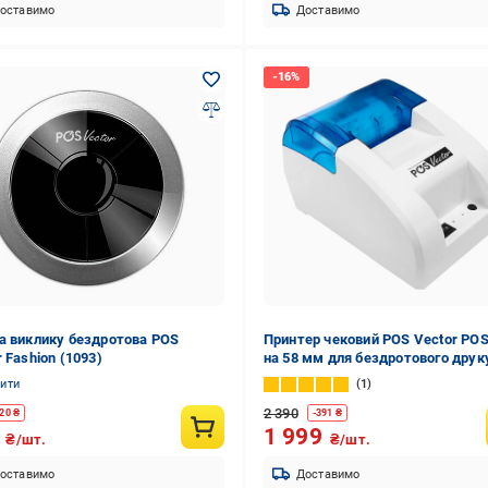
оставимо
Доставимо
а виклику бездротова POS
Принтер чековий POS Vector PO
 Fashion (1093)
на 58 мм для бездротового друк
планшета Білий (e17d8d86)
нити
1
2 390
20
₴
-
391
₴
9
1 999
₴/шт.
₴/шт.
оставимо
Доставимо