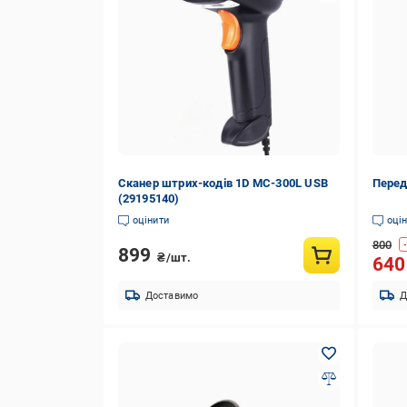
Сканер штрих-кодів 1D MC-300L USB
Перед
(29195140)
оцінити
оці
800
-
899
₴/шт.
64
Доставимо
Д