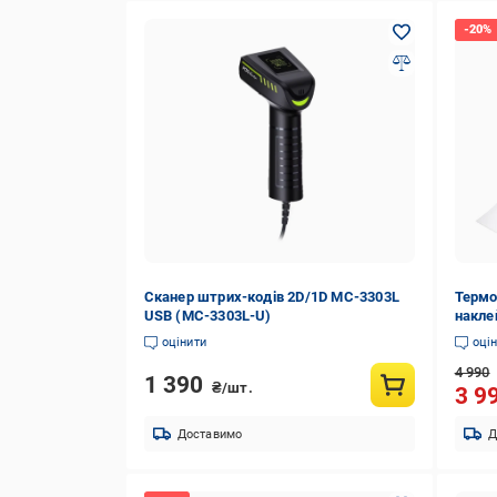
Сканер штрих-кодів 2D/1D MC-3303L
Термо
USB (MC-3303L-U)
накле
(PS-H
оцінити
оці
4 990
1 390
₴/шт.
3 9
Доставимо
Д