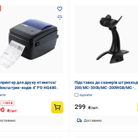
принтер для друку етикеток/
Підставка до сканерів штрихко
йок/штрих-кодів 4" PS-HQ480
200/MC-300b/MC-200WGB/MC-
Q480-b)
300WG/MC-300WGB (STD-1)
нити
оцінити
-
1 000
₴
299
₴/шт.
90
₴/шт.
оставимо
Доставимо