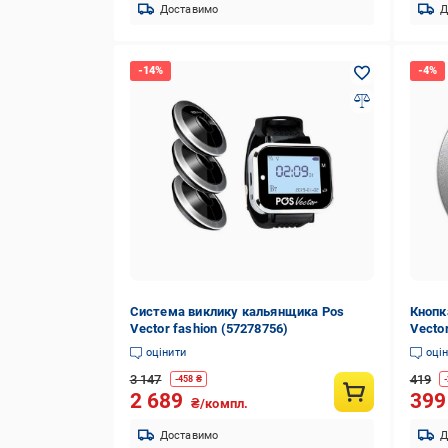
Доставимо
Д
Система виклику кальянщика Pos
Кнопк
Vector fashion (57278756)
Vector
оцінити
оці
3 147
419
-
458
₴
-
2 689
39
₴/компл.
Доставимо
Д