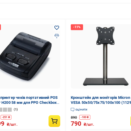
принтер чеків портативний POS
Кронштейн для моніторів Micron
r H200 58 мм для PPO Checkbox
VESA 50х50/75х75/100х100 (1129
(1107)
1
оцінити
890
-
251
₴
-
100
₴
99
790
₴/шт.
₴/шт.