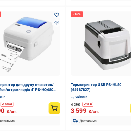
принтер для друку етикеток/
Термопринтер USB PS-HL80
йок/штрих-кодів 4" PS-HQ480
(64987827)
Q480-w)
нити
оцінити
4 290
-
1 000
₴
-
691
₴
90
3 599
₴/шт.
₴/шт.
оставимо
Доставимо