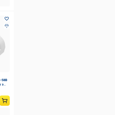
S-58B
у з