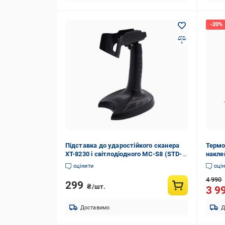
Підставка до ударостійкого сканера
Термо
XT-8230 і світлодіодного MC-S8 (STD-
накле
2)
(PS-H
оцінити
оці
4 990
299
₴/шт.
3 9
Доставимо
Д