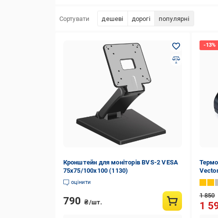
Сортувати
дешеві
дорогі
популярні
Кронштейн для моніторів BVS-2 VESA
Термо
75х75/100х100 (1130)
Vecto
СОТА 
оцінити
1 850
790
₴/шт.
1 5