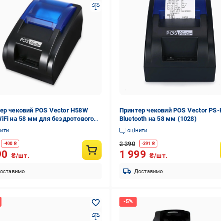
ер чековий POS Vector H58W
Принтер чековий POS Vector PS-
iFi на 58 мм для бездротового
Bluetooth на 58 мм (1028)
 (1020)
нити
оцінити
2 390
-
400
₴
-
391
₴
90
1 999
₴/шт.
₴/шт.
оставимо
Доставимо