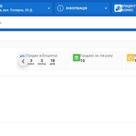
ЇВ
ЕПІЦЕНТ
ІНФОРМАЦІЯ
в, вул. Полярна, 20-Д
БІЗНЕС
Продає в Епіцентрі
Продажі за пів року
3
3
18
10
роки
місяці
днів