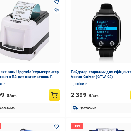
ект ваги Upgrade/термопринтер
Пейджер-годинник для офіціант
ток та ПЗ для автоматизації
Vector Calver (CTW-08)
влі ваговими товарами
нити
оцінити
9504)
99
2 399
₴/шт.
₴/шт.
оставимо
Доставимо