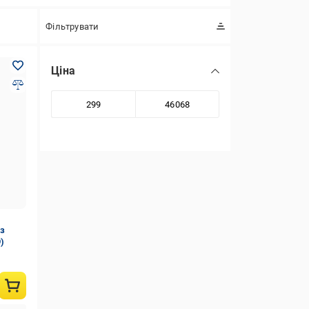
Фільтрувати
Ціна
 з
)