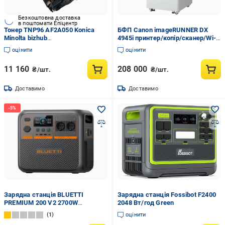
Безкоштовна доставка
в поштомати Епіцентр
Тонер TNP96 AF2A050 Konica
БФП Canon imageRUNNER DX
Minolta bizhub
4945i принтер/копір/сканер/Wi-
4201i/4221i/5001i/5021i
Fi
оцінити
оцінити
11 160
208 000
₴/шт.
₴/шт.
Доставимо
Доставимо
Зарядна станція BLUETTI
Зарядна станція Fossibot F2400
PREMIUM 200 V2 2700W
2048 Вт/год Green
(PREMIUM 200 V2)
1
оцінити