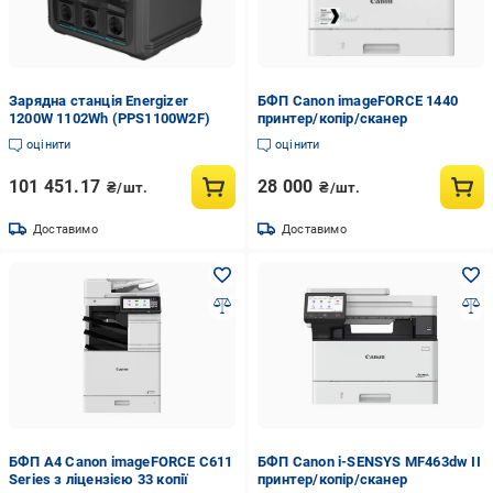
Зарядна станція Energizer
БФП Canon imageFORCE 1440
1200W 1102Wh (PPS1100W2F)
принтер/копір/сканер
оцінити
оцінити
101 451.17
28 000
₴/шт.
₴/шт.
Доставимо
Доставимо
БФП А4 Canon imageFORCE C611
БФП Canon i-SENSYS MF463dw II
Series з ліцензією 33 копії
принтер/копір/сканер