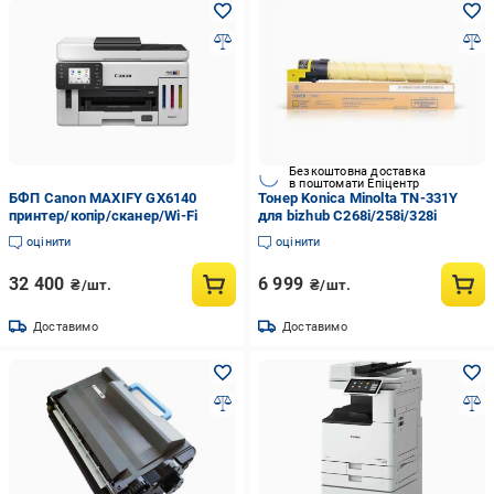
Безкоштовна доставка
в поштомати Епіцентр
БФП Canon MAXIFY GX6140
Тонер Konica Minolta TN-331Y
принтер/копір/сканер/Wi-Fi
для bizhub C268i/258i/328i
оцінити
оцінити
32 400
6 999
₴/шт.
₴/шт.
Доставимо
Доставимо