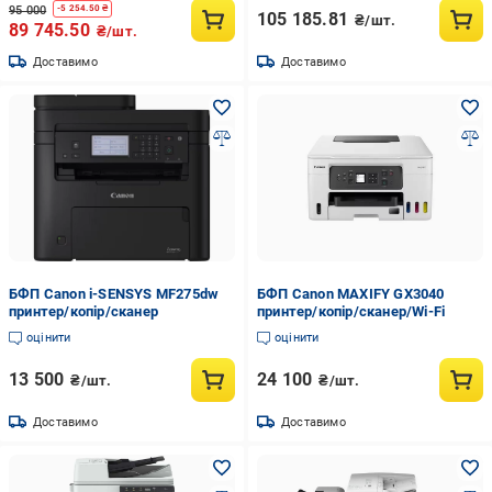
95 000
-
5 254.50
₴
105 185.81
₴/шт.
89 745.50
₴/шт.
Доставимо
Доставимо
БФП Canon i-SENSYS MF275dw
БФП Canon MAXIFY GX3040
принтер/копір/сканер
принтер/копір/сканер/Wi-Fi
оцінити
оцінити
13 500
24 100
₴/шт.
₴/шт.
Доставимо
Доставимо