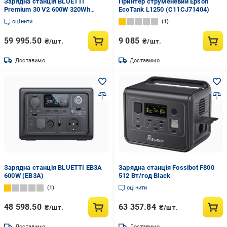
Зарядна станція BLUETTI
Принтер струменевий Epson
Premium 30 V2 600W 320Wh
EcoTank L1250 (C11CJ71404)
(PR30V2)
оцінити
1
59 995.50
9 085
₴/шт.
₴/шт.
Доставимо
Доставимо
Зарядна станція BLUETTI EB3A
Зарядна станція Fossibot F800
600W (EB3A)
512 Вт/год Black
1
оцінити
48 598.50
63 357.84
₴/шт.
₴/шт.
Доставимо
Доставимо