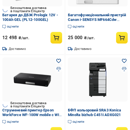
Безкоштовна доставка
в поштомати Епіцентр
Батарея до ДБЖ Prologix 12V -
Багатофункціональний пристрій
100Ah GEL (PL12-100GEL)
Canon i-SENSYS MF664Cdw
(6928C008)
оцінити
оцінити
12 498
25 000
₴/шт.
₴/шт.
Доставимо
Доставимо
Безкоштовна доставка
в поштомати Епіцентр
Струменевий принтер Epson
БФП кольоровий SRA3 Konica
WorkForce WF-100W mobile c WI-
Minolta bizhub C451i ADXG021
FI (C11CE05403)
оцінити
оцінити