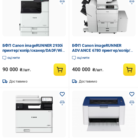
БФП Canon imageRUNNER 2930i
БФП Canon imageRUNNER
принтер/копір/сканер/DADF/Wi-
ADVANCE 6780 принтер/копір/
Fi
сканер/факс/ARDF)
оцінити
оцінити
90 000
400 000
₴/шт.
₴/шт.
Доставимо
Доставимо