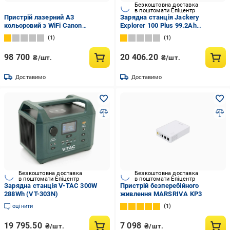
Безкоштовна доставка
в поштомати Епіцентр
Пристрій лазерний А3
Зарядна станція Jackery
кольоровий з WiFi Canon
Explorer 100 Plus 99.2Ah
iRC3326i (5965C005AA)
(Explorer-100PLS)
1
1
98 700
20 406.20
₴/шт.
₴/шт.
Доставимо
Доставимо
Безкоштовна доставка
Безкоштовна доставка
в поштомати Епіцентр
в поштомати Епіцентр
Зарядна станція V-TAC 300W
Пристрій безперебійного
288Wh (VT-303N)
живлення MARSRIVA KP3
оцінити
1
19 795.50
7 098
₴/шт.
₴/шт.