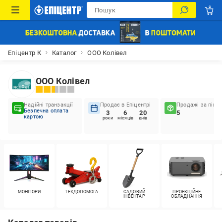
Епіцентр К
Каталог
ООО Колівел
ООО Колівел
Надійні транзакції
Продає в Епіцентрі
Продажі за пів р
Безпечна оплата
3
6
20
5
картою
роки
місяців
днів
МОНІТОРИ
ТЕХДОПОМОГА
САДОВИЙ
ПРОЕКЦІЙНЕ
ІНВЕНТАР
ОБЛАДНАННЯ