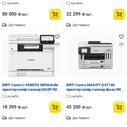
оцінити
оцінити
80 000
22 299
₴/шт.
₴/шт.
Доставимо
Доставимо
БФП Canon i-SENSYS MF664cdw
БФП Canon MAXIFY GX7140
принтер/копір/сканер/DADF/Wi-
принтер/копір/сканер/факс/Wi-
Fi
Fi
оцінити
оцінити
18 399
43 200
₴/шт.
₴/шт.
Доставимо
Доставимо