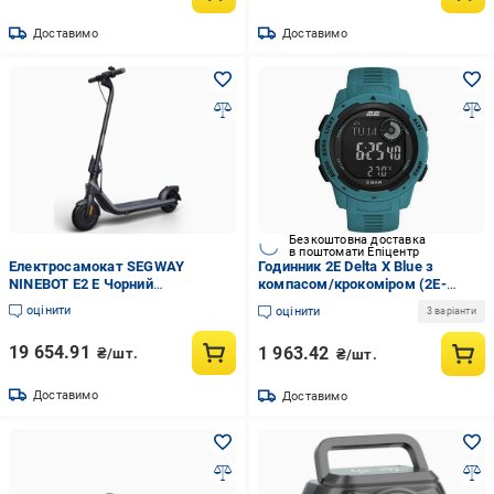
Доставимо
Доставимо
Безкоштовна доставка
в поштомати Епіцентр
Електросамокат SEGWAY
Годинник 2E Delta X Blue з
NINEBOT E2 E Чорний
компасом/крокоміром (2E-
(AA.00.0013.13)
TCW10BL)
оцінити
оцінити
3 варіанти
19 654.91
1 963.42
₴/шт.
₴/шт.
Доставимо
Доставимо