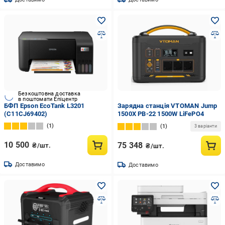
Безкоштовна доставка
в поштомати Епіцентр
БФП Epson EcoTank L3201
Зарядна станція VTOMAN Jump
(C11CJ69402)
1500X PB-22 1500W LiFePO4
1
1
3 варіанти
10 500
75 348
₴/шт.
₴/шт.
Доставимо
Доставимо