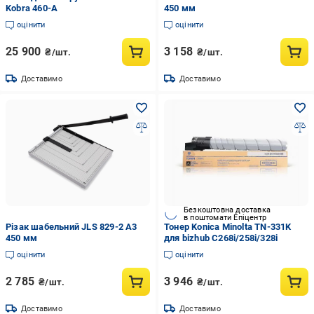
Kobra 460-A
450 мм
оцінити
оцінити
25 900
3 158
₴/шт.
₴/шт.
Доставимо
Доставимо
Безкоштовна доставка
в поштомати Епіцентр
Різак шабельний JLS 829-2 А3
Тонер Konica Minolta TN-331K
450 мм
для bizhub C268i/258i/328i
оцінити
оцінити
2 785
3 946
₴/шт.
₴/шт.
Доставимо
Доставимо