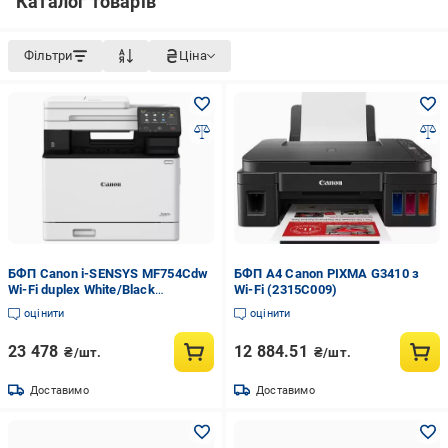
Каталог товарів
Фільтри
Ціна
БФП Canon i-SENSYS MF754Cdw
БФП А4 Canon PIXMA G3410 з
Wi-Fi duplex White/Black
Wi-Fi (2315C009)
(5455C021)
оцінити
оцінити
23 478
12 884.51
₴/шт.
₴/шт.
Доставимо
Доставимо