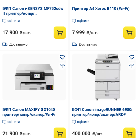
БФП Canon i-SENSYS MF752cdw
Принтер A4 Xerox B110 (Wi-Fi)
II принтер/копір/
сканер/DADF/Wi-Fi
оцінити
оцінити
17 900
7 999
₴/шт.
₴/шт.
Доставимо
Доставимо
БФП Canon MAXIFY GX1040
БФП Canon imageRUNNER 6980i
принтер/копір/сканер/Wi-Fi
принтер/копір/сканер/ARDF
оцінити
оцінити
21 900
400 000
₴/шт.
₴/шт.