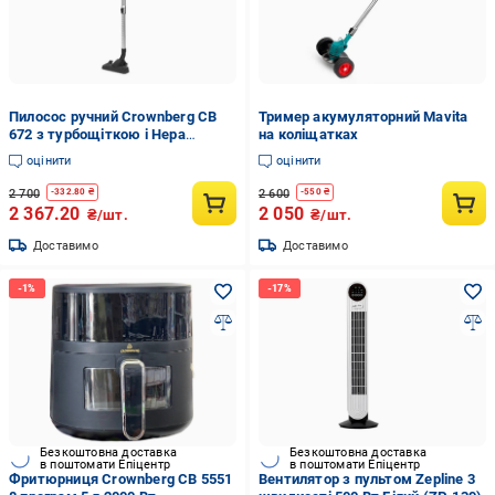
Пилосос ручний Crownberg СВ
Тример акумуляторний Mavita
672 з турбощіткою і Hepa
на коліщатках
фільтром 2500 Вт
оцінити
оцінити
2 700
2 600
-
332.80
₴
-
550
₴
2 367.20
2 050
₴/шт.
₴/шт.
Доставимо
Доставимо
Безкоштовна доставка
Безкоштовна доставка
в поштомати Епіцентр
в поштомати Епіцентр
Фритюрниця Crownberg CB 5551
Вентилятор з пультом Zepline 3