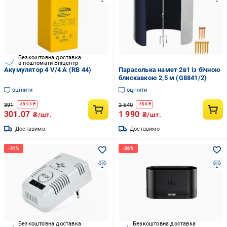
Безкоштовна доставка
в поштомати Епіцентр
Акумулятор 4 V/4 A (RB 44)
Парасолька намет 2в1 із бічною
блискавкою 2,5 м (G8841/2)
оцінити
оцінити
391
2 540
-
89.93
₴
-
550
₴
301.07
1 990
₴/шт.
₴/шт.
Доставимо
Доставимо
Безкоштовна доставка
Безкоштовна доставка