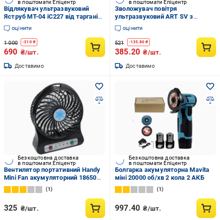
в поштомати Епіцентр
в поштомати Епіцентр
Відлякувач ультразвуковий
Зволожувач повітря
Яструб МТ-04 iC227 від тарганів
ультразвуковий ART SV з
тривалий захист Білий
імітацією полум'я USB 180 мл
оцінити
оцінити
(8438)
1 000
521
-
310
₴
-
135.80
₴
690
385.20
₴/шт.
₴/шт.
Доставимо
Доставимо
Безкоштовна доставка
Безкоштовна доставка
в поштомати Епіцентр
в поштомати Епіцентр
Вентилятор портативний Handy
Болгарка акумуляторна Mavita
Mini Fan акумуляторний 18650
міні 20000 об/хв 2 кола 2 АКБ
міні з ручкою USB 10 см Чорний
1
1
(11203510)
325
997.40
₴/шт.
₴/шт.