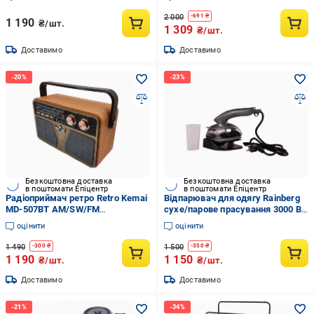
2 000
-
691
₴
1 190
₴/шт.
1 309
₴/шт.
Доставимо
Доставимо
Безкоштовна доставка
Безкоштовна доставка
в поштомати Епіцентр
в поштомати Епіцентр
Радіоприймач ретро Retro Kemai
Відпарювач для одягу Rainberg
MD-507BT AM/SW/FM
сухе/парове прасування 3000 Вт
акумуляторний USB з пультом
(RB 2257)
оцінити
оцінити
1 490
1 500
-
300
₴
-
350
₴
1 190
1 150
₴/шт.
₴/шт.
Доставимо
Доставимо