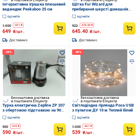
в поштомати Епіцентр
в поштомати Епіцентр
Інтерактивна іграшка плюшевий
Щітка Fur Wizard для
ведмедик Peekaboo 25 см
прибирання шерсті домашніх
тварин
оцінити
оцінити
1 000
922
-
351
₴
-
276.60
₴
649
645.40
₴/шт.
₴/шт.
Доставимо
Доставимо
Безкоштовна доставка
Безкоштовна доставка
в поштомати Епіцентр
в поштомати Епіцентр
Турка електрична Zepline ZP 207
Світлодіодна гірлянда Роса USB
з обертовою підставкою на 900
з пультом ДУ 10 м Теплий білий
мл
оцінити
оцінити
900
1 000
-
310
₴
-
461
₴
590
539
₴/шт.
₴/шт.