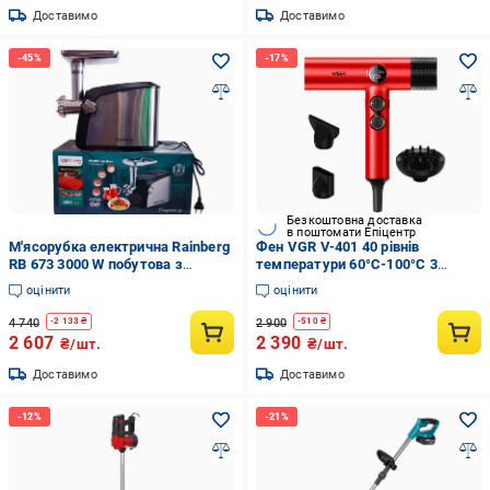
Доставимо
Доставимо
Безкоштовна доставка
в поштомати Епіцентр
М'ясорубка електрична Rainberg
Фен VGR V-401 40 рівнів
RB 673 3000 W побутова з
температури 60°C-100°C 3
соковижималкою
насадки
оцінити
оцінити
4 740
2 900
-
2 133
₴
-
510
₴
2 607
2 390
₴/шт.
₴/шт.
Доставимо
Доставимо