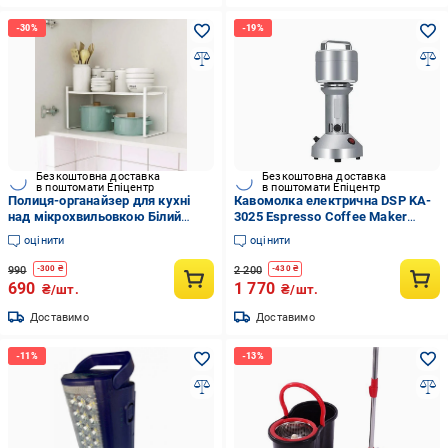
Безкоштовна доставка
Безкоштовна доставка
в поштомати Епіцентр
в поштомати Епіцентр
Полиця-органайзер для кухні
Кавомолка електрична DSP KA-
над мікрохвильовкою Білий
3025 Espresso Coffee Maker
(G6706)
подрібнює каву/крупи 650 Вт
оцінити
оцінити
990
2 200
-
300
₴
-
430
₴
690
1 770
₴/шт.
₴/шт.
Доставимо
Доставимо