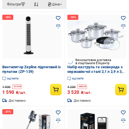
Фільтри
Ціна
Безкоштовна доставка
в поштомати Епіцентр
Вентилятор Zepline підлоговий із
Набір каструль та сковорода з
пультом (ZP-139)
нержавіючої сталі 2,1 л 2,9 л 3,9
л 6,5 л 10 пр. (BN-195)
оцінити
оцінити
1 900
4 200
-
310
₴
-
680
₴
1 590
3 520
₴/шт.
₴/шт.
Доставимо
Доставимо