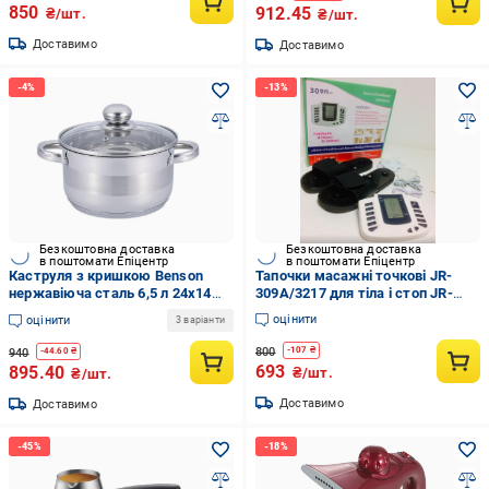
850
912.45
₴/шт.
₴/шт.
Доставимо
Доставимо
Безкоштовна доставка
Безкоштовна доставка
в поштомати Епіцентр
в поштомати Епіцентр
Каструля з кришкою Benson
Тапочки масажні точкові JR-
нержавіюча сталь 6,5 л 24x14
309A/3217 для тіла і стоп JR-
см
309A/3217
оцінити
оцінити
3 варіанти
800
-
107
₴
940
-
44.60
₴
693
895.40
₴/шт.
₴/шт.
Доставимо
Доставимо