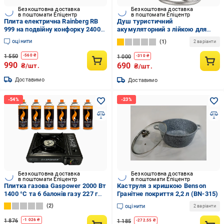
Безкоштовна доставка
Безкоштовна доставка
в поштомати Епіцентр
в поштомати Епіцентр
Плита електрична Rainberg RB
Душ туристичний
999 на подвійну конфорку 2400
акумуляторний з лійкою для
Вт
гігієнічного душу 2200 mAh
оцінити
1
2 варіанти
(Jam6557)
1 550
-
560
₴
1 000
-
310
₴
990
690
₴/шт.
₴/шт.
Доставимо
Доставимо
Безкоштовна доставка
Безкоштовна доставка
в поштомати Епіцентр
в поштомати Епіцентр
Плитка газова Gaspower 2000 Вт
Каструля з кришкою Benson
1400 °С та 6 балонів газу 227 г
Гранітне покриття 2,2 л (BN-315)
(32-052-3)
2
оцінити
2 варіанти
1 876
-
1 026
₴
1 185
-
272.55
₴