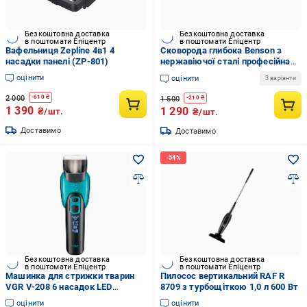
Безкоштовна доставка
Безкоштовна доставка
в поштомати Епіцентр
в поштомати Епіцентр
Вафельниця Zepline 4в1 4
Сковорода глибока Benson з
насадки панелі (ZP-801)
нержавіючої сталі професійна
BN-585 c антипригаріме
оцінити
оцінити
3 варіанти
покриттям 22 см
2 000
-
610
₴
1 500
-
210
₴
1 390
1 290
₴/шт.
₴/шт.
Доставимо
Доставимо
Безкоштовна доставка
Безкоштовна доставка
в поштомати Епіцентр
в поштомати Епіцентр
Машинка для стрижки тварин
Пилосос вертикальний RAF R
VGR V-208 6 насадок LED
8709 з турбощіткою 1,0 л 600 Вт
дисплей акумуляторна
оцінити
оцінити