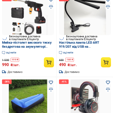
Безкоштовна доставка
Безкоштовна доставка
в поштомати Епіцентр
в поштомати Епіцентр
Мийка-пістолет високого тиску
Настільна лампа LED ART
бездротова на акумуляторі
919/207 від USB на
MDHL 8106 48V та кейс ART 8106
прищіпці/USB/гнучка/2 плафони
оцінити
оцінити
(MOIKA 8106)
(LAMP 207 919)
1 500
650
-
510
₴
-
160
₴
990
490
₴/шт.
₴/шт.
Доставимо
Доставимо