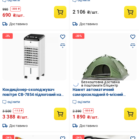
оцінити
оцінити
(VST-7009)
990
-
300
₴
2 106
₴/шт.
690
₴/шт.
Доставимо
Доставимо
Безкоштовна доставка
в поштомати Епіцентр
Кондиціонер-охолоджувач
Намет автоматичний
повітря CB-7854 підлоговий на
саморозкладний 6-місний
водній основі з пультом
2,3х2,3х1,45 м Камуфляж
оцінити
оцінити
3 500
2 390
-
112
₴
-
500
₴
3 388
1 890
₴/шт.
₴/шт.
Доставимо
Доставимо