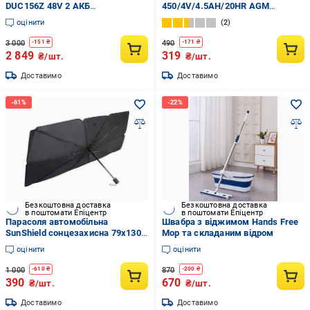
DUC156Z 48V 2 АКБ
450/4V/4.5AH/20HR AGM
акумулятора 24 В 3 Ач Li-Ion
технологія (WX 450)
оцінити
2
3 000
490
-
151
₴
-
171
₴
2 849
319
₴/шт.
₴/шт.
Доставимо
Доставимо
Безкоштовна доставка
Безкоштовна доставка
в поштомати Епіцентр
в поштомати Епіцентр
Парасоля автомобільна
Швабра з віджимом Hands Free
SunShield сонцезахисна 79х130
Mop та складаним відром
см (WL- 2390 )
оцінити
оцінити
1 000
870
-
610
₴
-
200
₴
390
670
₴/шт.
₴/шт.
Доставимо
Доставимо