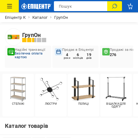
Епіцентр К
Каталог
ГрупОн
ГрупОн
Надійні транзакції
Продає в Епіцентрі
Продажі за пів р
Безпечна оплата
4
6
19
276
картою
роки
місяців
днів
СТЕЛАЖІ
ЛЮСТРИ
ПОЛИЦІ
ВІШАЛКИ ДЛЯ
Н
ОДЯГУ
Каталог товарів