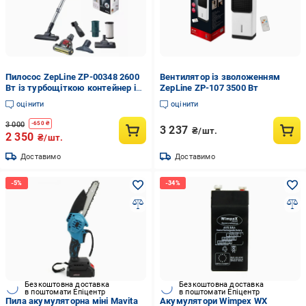
Пилосос ZepLine ZP-00348 2600
Вентилятор із зволоженням
Вт із турбощіткою контейнер із
ZepLine ZP-107 3500 Вт
насадками та щітками 1 л (ZP-
оцінити
оцінити
00348)
3 000
-
650
₴
3 237
₴/шт.
2 350
₴/шт.
Доставимо
Доставимо
Безкоштовна доставка
Безкоштовна доставка
в поштомати Епіцентр
в поштомати Епіцентр
Пила акумуляторна міні Mavita
Акумулятори Wimpex WX