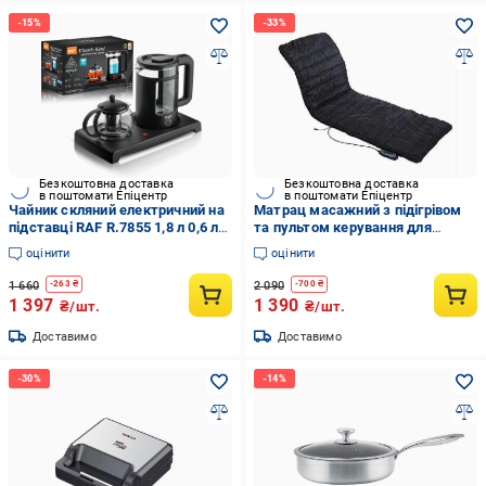
Безкоштовна доставка
Безкоштовна доставка
в поштомати Епіцентр
в поштомати Епіцентр
Чайник скляний електричний на
Матрац масажний з підігрівом
підставці RAF R.7855 1,8 л 0,6 л
та пультом керування для
1500Вт
всього тіла 150 см
оцінити
оцінити
1 660
2 090
-
263
₴
-
700
₴
1 397
1 390
₴/шт.
₴/шт.
Доставимо
Доставимо