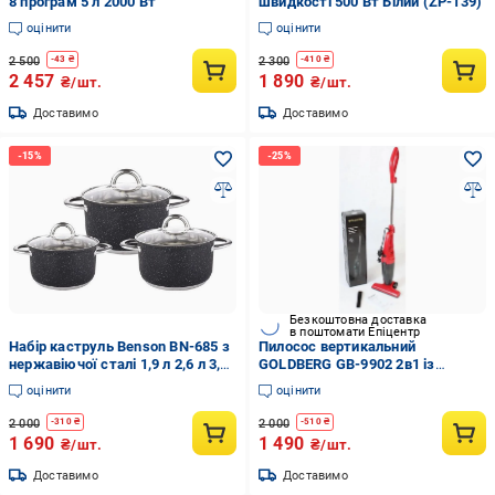
8 програм 5 л 2000 Вт
швидкості 500 Вт Білий (ZP-139)
оцінити
оцінити
2 500
2 300
-
43
₴
-
410
₴
2 457
1 890
₴/шт.
₴/шт.
Доставимо
Доставимо
Безкоштовна доставка
в поштомати Епіцентр
Набір каструль Benson BN-685 з
Пилосос вертикальний
нержавіючої сталі 1,9 л 2,6 л 3,6
GOLDBERG GB-9902 2в1 із
л 6 пр.
циклонним фільтром 5200 Вт
оцінити
оцінити
Червоний
2 000
2 000
-
310
₴
-
510
₴
1 690
1 490
₴/шт.
₴/шт.
Доставимо
Доставимо