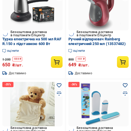
Безкоштовна доставка
Безкоштовна доставка
в поштомати Епіцентр
в поштомати Епіцентр
Турка електрична на 500 мл RAF
Ручний відпарювач Rainberg
R.150 з підставкою 600 Вт
електричний 250 мл (13537482)
оцінити
оцінити
1 200
800
-
550
₴
-
151
₴
650
649
₴/шт.
₴/шт.
Доставимо
Доставимо
Безкоштовна доставка
Безкоштовна доставка