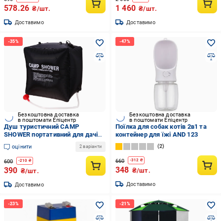
578.26
1 460
₴/шт.
₴/шт.
Доставимо
Доставимо
Безкоштовна доставка
Безкоштовна доставка
в поштомати Епіцентр
в поштомати Епіцентр
Душ туристичний CAMP
Поїлка для собак котів 2в1 та
SHOWER портативний для дачі
контейнер для їжі AND 123
та кемпінгу 40 л
2
оцінити
2 варіанти
660
-
312
₴
600
-
210
₴
348
390
₴/шт.
₴/шт.
Доставимо
Доставимо