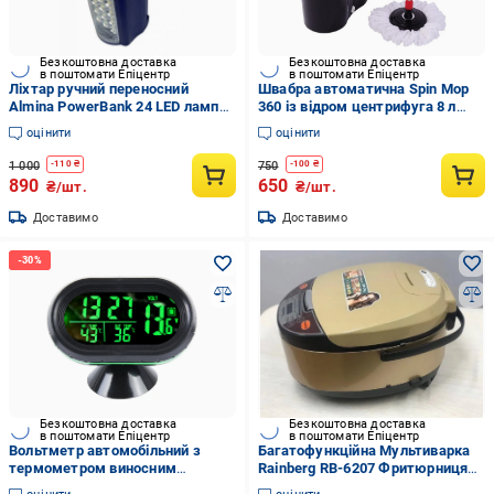
Безкоштовна доставка
Безкоштовна доставка
в поштомати Епіцентр
в поштомати Епіцентр
Ліхтар ручний переносний
Швабра автоматична Spin Mop
Almina PowerBank 24 LED лампи
360 із відром центрифуга 8 л
світлодіодні
Чорний
оцінити
оцінити
1 000
750
-
110
₴
-
100
₴
890
650
₴/шт.
₴/шт.
Доставимо
Доставимо
Безкоштовна доставка
Безкоштовна доставка
в поштомати Епіцентр
в поштомати Епіцентр
Вольтметр автомобільний з
Багатофункційна Мультиварка
термометром виносним
Rainberg RB-6207 Фритюрниця
датчиком індикатор температур
12 програм