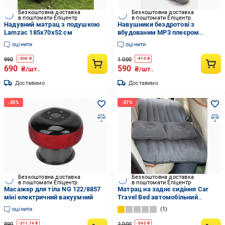
Безкоштовна доставка
Безкоштовна доставка
в поштомати Епіцентр
в поштомати Епіцентр
Надувний матрац з подушкою
Навушники бездротові з
Lamzac 185x70x52 см
вбудованим MP3 плеєром
Bluetooth AT-7617 USB FM-радіо
оцінити
оцінити
990
1 000
-
300
₴
-
410
₴
690
590
₴/шт.
₴/шт.
Доставимо
Доставимо
Безкоштовна доставка
Безкоштовна доставка
в поштомати Епіцентр
в поштомати Епіцентр
Масажер для тіла NG 122/8857
Матрац на заднє сидіння Car
міні електричний вакуумний
Travel Bed автомобільний
надувний
оцінити
1
890
2 000
-
311.74
₴
-
540
₴