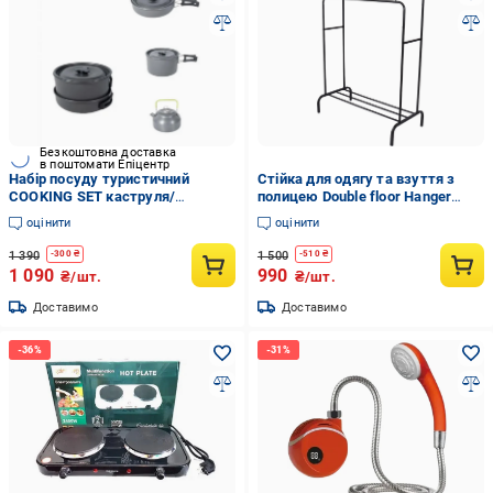
Безкоштовна доставка
в поштомати Епіцентр
Набір посуду туристичний
Стійка для одягу та взуття з
COOKING SET каструля/
полицею Double floor Hanger
сковорода/чайник алюмінієвий
Чорний
оцінити
оцінити
(DS-308)
1 390
1 500
-
300
₴
-
510
₴
1 090
990
₴/шт.
₴/шт.
Доставимо
Доставимо