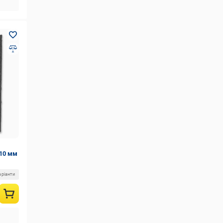
10 мм
аріанти