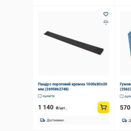
Пандус пороговий кромка 1000х80х20
Гумов
мм (2695862748)
(2562
оцінити
оці
1 140
57
₴/шт.
Доставимо
Д