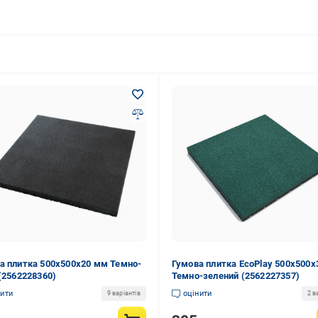
а плитка 500х500х20 мм Темно-
Гумова плитка EcoPlay 500х500
 (2562228360)
Темно-зелений (2562227357)
нити
оцінити
9 варіантів
2 в