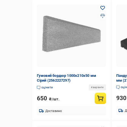
Гумовий бордюр 1000х210х50 мм
Панду
Сірий (2562227297)
мм (2
оці
оцінити
4 варіанти
93
650
₴/шт.
Д
Доставимо