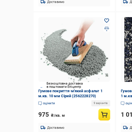
Доставимо
Д
Безкоштовна доставка
в поштомати Епіцентр
Гумове покриття-м'який асфальт 1
Гумов
м.кв. 10 мм Сірий (2562228270)
1 м.к
оцінити
оці
9 варіантів
975
1 0
₴/кв. м
Доставимо
Д