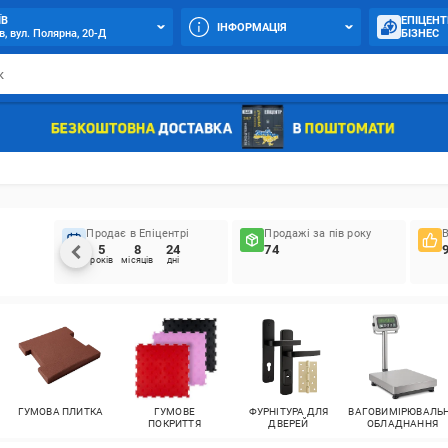
ЇВ
ЕПІЦЕНТ
ІНФОРМАЦІЯ
в, вул. Полярна, 20-Д
БІЗНЕС
Продає в Епіцентрі
Продажі за пів року
5
8
24
74
років
місяців
дні
ГУМОВА ПЛИТКА
ГУМОВЕ
ФУРНІТУРА ДЛЯ
ВАГОВИМІРЮВАЛЬ
ПОКРИТТЯ
ДВЕРЕЙ
ОБЛАДНАННЯ