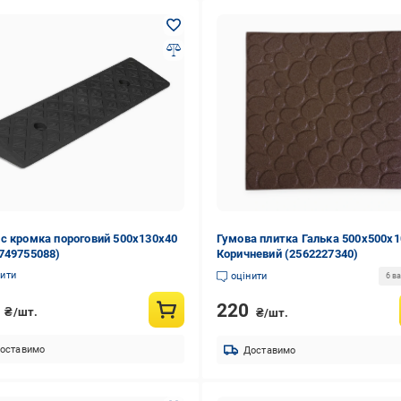
с кромка пороговий 500х130х40
Гумова плитка Галька 500х500х
749755088)
Коричневий (2562227340)
нити
оцінити
6 ва
0
220
₴/шт.
₴/шт.
оставимо
Доставимо