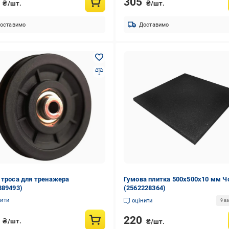
0
305
₴/шт.
₴/шт.
оставимо
Доставимо
 троса для тренажера
Гумова плитка 500х500х10 мм Ч
389493)
(2562228364)
нити
оцінити
9 ва
0
220
₴/шт.
₴/шт.