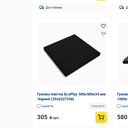
Доставимо
Д
Гумова плитка EcoPlay 500х500x30 мм
Гумов
Чорний (2562227356)
1000х
(2562
оцінити
оці
4 варіанти
305
58
₴/шт.