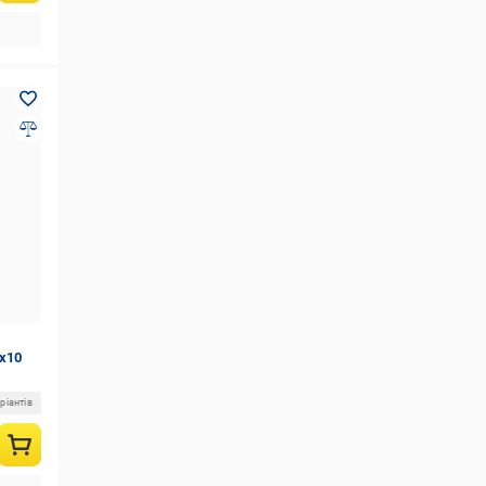
x10
ріантів