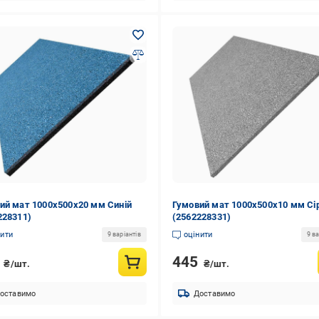
ий мат 1000х500х20 мм Синій
Гумовий мат 1000х500х10 мм Сі
228311)
(2562228331)
нити
оцінити
9 варіантів
9 ва
0
445
₴/шт.
₴/шт.
оставимо
Доставимо