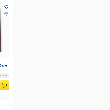
10 мм
ріантів