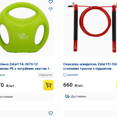
ільна Zelart TA-2670-12
Скакалка швидкісна Zelart FI-534
икова PE з потрійним хватом 12
сталевим тросом з підшипом
D2223)
(24939105)
оцінити
нити
6 варіантів
660
70
₴/шт.
₴/шт.
Доставимо
оставимо