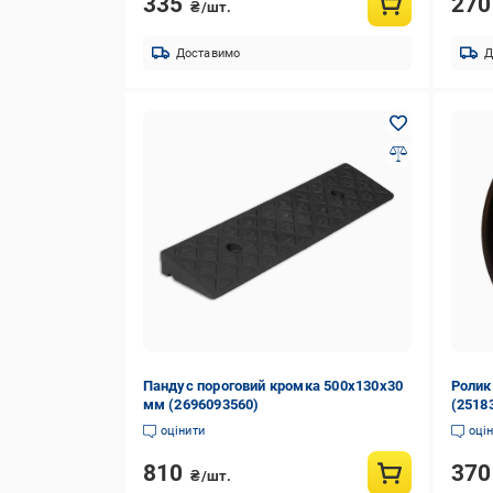
335
27
₴/шт.
Доставимо
Д
Пандус пороговий кромка 500х130х30
Ролик
мм (2696093560)
(2518
оцінити
оці
810
37
₴/шт.