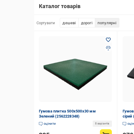
Каталог товарів
Сортувати
дешеві
дорогі
популярні
Гумова плитка 500х500х30 мм
Гумов
Зелений (2562228348)
сірий
оцінити
оці
8 варіантів