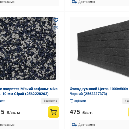
оставимо
Доставимо
е покриття М’який асфальт мікс
Фасад гумовий Цегла 1000х500х
в. 10 мм Сірий (2562228263)
Чорний (2562227373)
нити
оцінити
5 варіантів
4 в
15
475
₴/кв. м
₴/шт.
оставимо
Доставимо