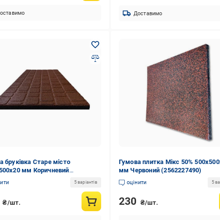
оставимо
Доставимо
а бруківка Старе місто
Гумова плитка Мікс 50% 500х500
500х20 мм Коричневий
мм Червоний (2562227490)
227327)
нити
оцінити
5 варіантів
5 ва
0
230
₴/шт.
₴/шт.