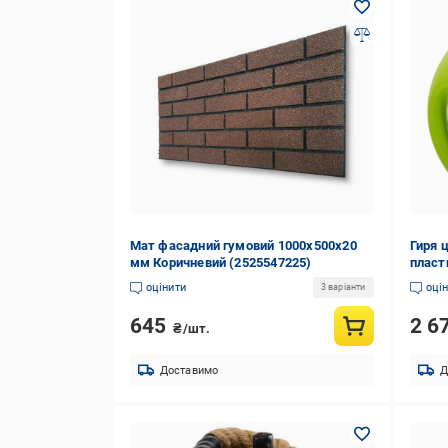
Мат фасадний гумовий 1000х500х20
Гиря ц
мм Коричневий (2525547225)
пласт
кг (M
оцінити
оці
3 варіанти
645
2 6
₴/шт.
Доставимо
Д