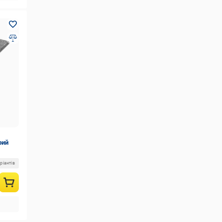
рий
ріантів