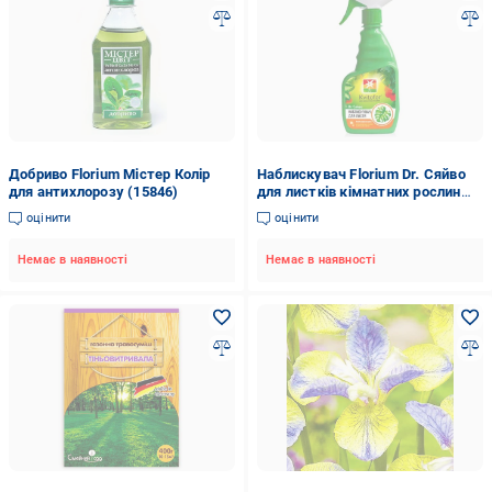
Добриво Florium Містер Колір
Наблискувач Florium Dr. Сяйво
для антихлорозу (15846)
для листків кімнатних рослин
(15935)
оцінити
оцінити
Немає в наявності
Немає в наявності