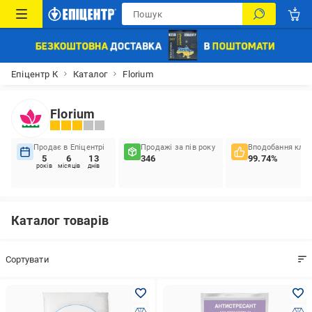
Епіцентр К
Каталог
Florium
Florium
Продає в Епіцентрі
Продажі за пів року
Вподобання кліє
5
6
13
346
99.74%
років
місяців
днів
Каталог товарів
Сортувати