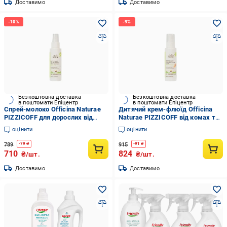
Доставимо
Доставимо
Безкоштовна доставка
Безкоштовна доставка
в поштомати Епіцентр
в поштомати Епіцентр
Спрей-молоко Officina Naturae
Дитячий крем-флюїд Officina
PIZZICOFF для дорослих від
Naturae PIZZICOFF від комах та
комах та комарів 100 мл
комарів 100 мл
оцінити
оцінити
789
915
-
79
₴
-
91
₴
710
824
₴/шт.
₴/шт.
Доставимо
Доставимо