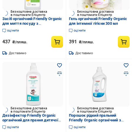
Безкоштовна доставка
Безкоштовна доставка
в поштомати Епіцентр
в поштомати Епіцентр
Засіб органічний Friendly Organic
Гель органічний Friendly Organic
для миття посуду з
для інтимної гігієни 300 мл
апельсиновою олією 1000 мл
оцінити
оцінити
437
391
₴/пляш.
₴/пляш.
Доставимо
Доставимо
Безкоштовна доставка
Безкоштовна доставка
в поштомати Епіцентр
в поштомати Епіцентр
Дезінфектор Friendly Organic
Порошок рідкий пральний
органічний для прання дитячої
Friendly Organic органічний з
білизни 1000 мл
лавандою 20 прань 1000 мл
оцінити
оцінити