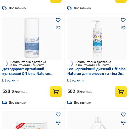
Доставимо
Доставимо
Безкоштовна доставка
Безкоштовна доставка
в поштомати Епіцентр
в поштомати Епіцентр
Дезодорант органічний
Гель органічний дитячий Officina
кульковий Officina Naturae
Naturae для волосся та тіла 2в1
морська хвиля 50 мл
6 міс 200 мл
оцінити
оцінити
528
582
₴/пляш.
₴/пляш.
Доставимо
Доставимо