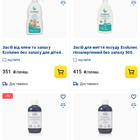
Засіб від плям та запаху
Засіб для миття посуду Ecolunes
Ecolunes без запаху для дітей
гіпоалергенний без запаху 500
гіпоалергенний 300 мл
мл (1558252638)
оцінити
оцінити
(1558218277)
351
415
₴/пляш.
₴/пляш.
Доставимо
Доставимо