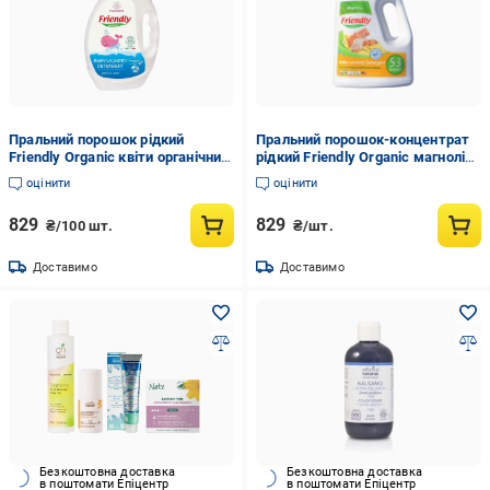
Пральний порошок рідкий
Пральний порошок-концентрат
Friendly Organic квіти органічний
рідкий Friendly Organic магнолія
40 прань 2000 мл (1076305055)
органічний 53 прання 1,57 л
оцінити
оцінити
(475502749)
829
829
₴/100 шт.
₴/шт.
Доставимо
Доставимо
Безкоштовна доставка
Безкоштовна доставка
в поштомати Епіцентр
в поштомати Епіцентр