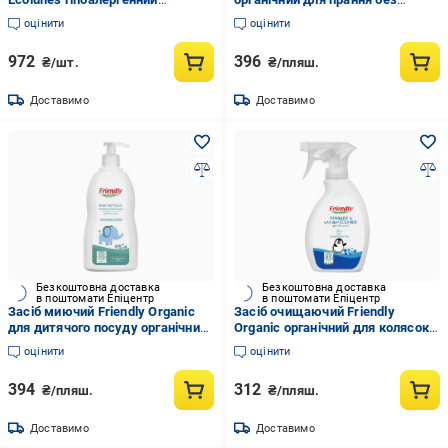
(1757942354)
запаху 750 мл
оцінити
оцінити
972
396
₴/шт.
₴/пляш.
Доставимо
Доставимо
Безкоштовна доставка
Безкоштовна доставка
в поштомати Епіцентр
в поштомати Епіцентр
Засіб миючий Friendly Organic
Засіб очищаючий Friendly
для дитячого посуду органічний
Organic органічний для колясок
500 мл
автокрісел стільчиків для
оцінити
оцінити
годування 250 мл
394
312
₴/пляш.
₴/пляш.
Доставимо
Доставимо