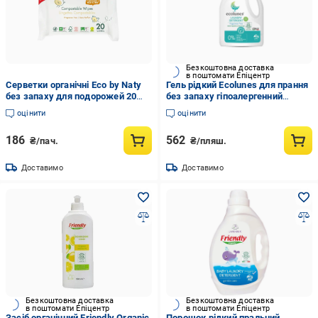
Безкоштовна доставка
в поштомати Епіцентр
Серветки органічні Eco by Naty
Гель рідкий Ecolunes для прання
без запаху для подорожей 20
без запаху гіпоалергенний
шт.
органічний 1000 мл
оцінити
оцінити
186
562
₴/пач.
₴/пляш.
Доставимо
Доставимо
Безкоштовна доставка
Безкоштовна доставка
в поштомати Епіцентр
в поштомати Епіцентр
Засіб органічний Friendly Organic
Порошок рідкий пральний