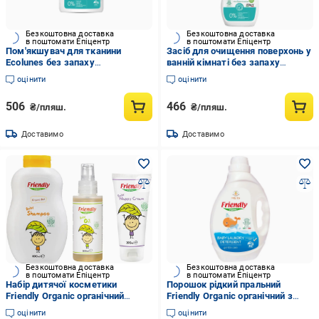
Безкоштовна доставка
Безкоштовна доставка
в поштомати Епіцентр
в поштомати Епіцентр
Пом'якшувач для тканини
Засіб для очищення поверхонь у
Ecolunes без запаху
ванній кімнаті без запаху
гіпоалергенний органічний 1000
Ecolunes гіпоалергенний 500 мл
оцінити
оцінити
мл
(1659737754)
506
466
₴/пляш.
₴/пляш.
Доставимо
Доставимо
Безкоштовна доставка
Безкоштовна доставка
в поштомати Епіцентр
в поштомати Епіцентр
Набір дитячої косметики
Порошок рідкий пральний
Friendly Organic органічний
Friendly Organic органічний з
безпечний догляд
фруктами 40 прань 2000 мл
оцінити
оцінити