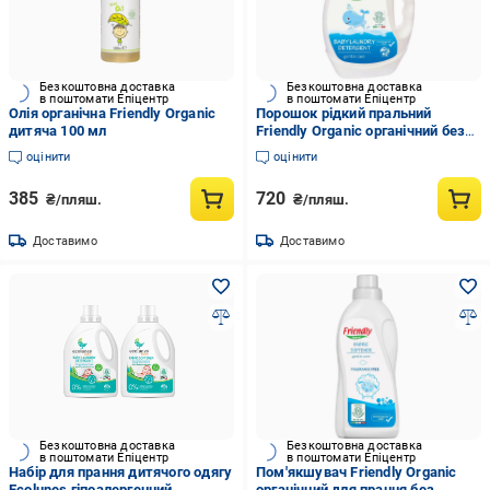
Безкоштовна доставка
Безкоштовна доставка
в поштомати Епіцентр
в поштомати Епіцентр
Олія органічна Friendly Organic
Порошок рідкий пральний
дитяча 100 мл
Friendly Organic органічний без
запаху 40 прань 2000 мл
оцінити
оцінити
385
720
₴/пляш.
₴/пляш.
Доставимо
Доставимо
Безкоштовна доставка
Безкоштовна доставка
в поштомати Епіцентр
в поштомати Епіцентр
Набір для прання дитячого одягу
Пом'якшувач Friendly Organic
Ecolunes гіпоалергенний
органічний для прання без