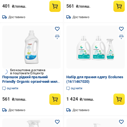
401
561
₴/пляш.
₴/пляш.
Доставимо
Доставимо
Безкоштовна доставка
в поштомати Епіцентр
Порошок рідкий пральний
Набір для прання одягу Ecolunes
Friendly Organic органічний мило
(1611467020)
20 прань 1000 мл
оцінити
оцінити
561
1 424
₴/пляш.
₴/пляш.
Доставимо
Доставимо