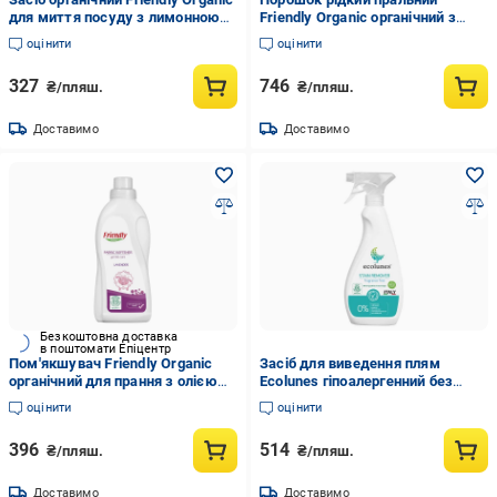
для миття посуду з лимонною
Friendly Organic органічний з
олією 500 мл
лавандою 40 прань 2000 мл
оцінити
оцінити
327
746
₴/пляш.
₴/пляш.
Доставимо
Доставимо
Безкоштовна доставка
в поштомати Епіцентр
Пом'якшувач Friendly Organic
Засіб для виведення плям
органічний для прання з олією
Ecolunes гіпоалергенний без
лаванди 750 мл
запаху 500 мл (1558098497)
оцінити
оцінити
396
514
₴/пляш.
₴/пляш.
Доставимо
Доставимо