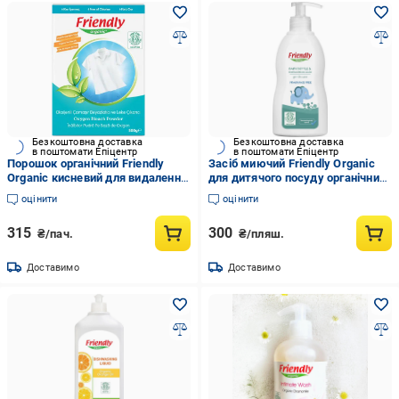
Безкоштовна доставка
Безкоштовна доставка
в поштомати Епіцентр
в поштомати Епіцентр
Порошок органічний Friendly
Засіб миючий Friendly Organic
Organic кисневий для видалення
для дитячого посуду органічний
плям 500 г
300 мл
оцінити
оцінити
315
300
₴/пач.
₴/пляш.
Доставимо
Доставимо