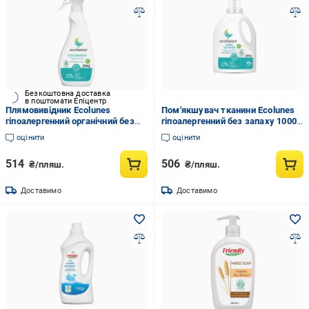
Безкоштовна доставка
в поштомати Епіцентр
Плямовивідник Ecolunes
Пом'якшувач тканини Ecolunes
гіпоалергенний органічний без
гіпоалергенний без запаху 1000
запаху 500 мл
мл (1558398547)
оцінити
оцінити
514
506
₴/пляш.
₴/пляш.
Доставимо
Доставимо