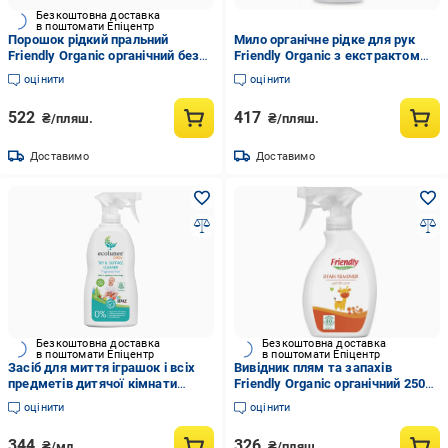
Безкоштовна доставка
в поштомати Епіцентр
Порошок рідкий пральний
Мило органічне рідке для рук
Friendly Organic органічний без
Friendly Organic з екстрактом
запаху 20 прань 1000 мл
рису 500 мл
оцінити
оцінити
522
417
₴/пляш.
₴/пляш.
Доставимо
Доставимо
Безкоштовна доставка
Безкоштовна доставка
в поштомати Епіцентр
в поштомати Епіцентр
Засіб для миття іграшок і всіх
Вивідник плям та запахів
предметів дитячої кімнат и
Friendly Organic органічний 250
Ecolunes гіпоалергенний 300 мл
мл
оцінити
оцінити
(1660198213)
344
326
₴/мл
₴/пляш.