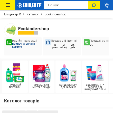
Епіцентр К
Каталог
Ecokindershop
Ecokindershop
Надійні транзакції
Продає в Епіцентрі
Продажі за пів р
Безпечна оплата
4
2
25
70
картою
роки
місяці
днів
ПРАЛЬНИЙ
ЗАСОБИ ДЛЯ
КОНДИЦІОНЕРИ
ВІДБІЛЮВАЧІ ТА
ПОРОШОК
МИТТЯ ПОСУДУ
ДЛЯ БІЛИЗНИ
ЗАСОБИ ДЛЯ
ВИВЕДЕННЯ ПЛЯМ
Каталог товарів