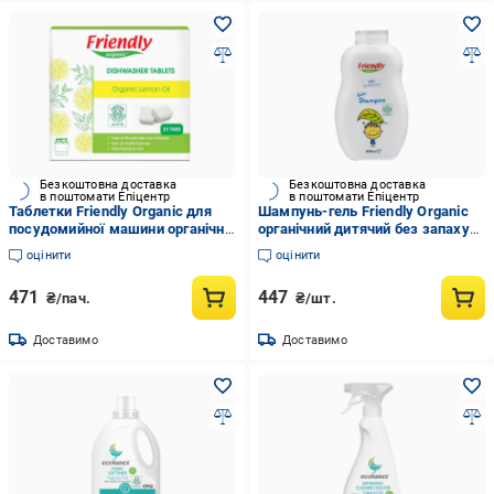
Безкоштовна доставка
Безкоштовна доставка
в поштомати Епіцентр
в поштомати Епіцентр
Таблетки Friendly Organic для
Шампунь-гель Friendly Organic
посудомийної машини органічні
органічний дитячий без запаху
25 шт.
400 мл
оцінити
оцінити
471
447
₴/пач.
₴/шт.
Доставимо
Доставимо