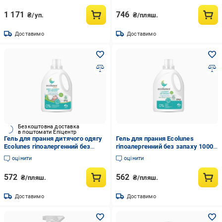
1 171
746
₴/уп.
₴/пляш.
Доставимо
Доставимо
Безкоштовна доставка
в поштомати Епіцентр
Гель для прання дитячого одягу
Гель для прання Ecolunes
Ecolunes гіпоалергенний без
гіпоалергенний без запаху 1000
запаху 1000 мл (1558240383)
мл (1558247618)
оцінити
оцінити
572
562
₴/пляш.
₴/пляш.
Доставимо
Доставимо