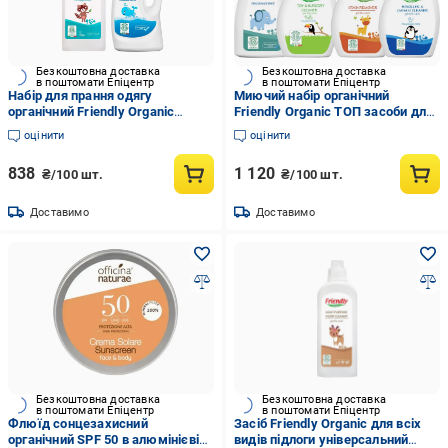
Безкоштовна доставка
Безкоштовна доставка
в поштомати Епіцентр
в поштомати Епіцентр
Набір для прання одягу
Миючий набір органічний
органічний Friendly Organic
Friendly Organic ТОП засоби для
(22841941)
дитячих речей (22841849)
оцінити
оцінити
838
1 120
₴/100 шт.
₴/100 шт.
Доставимо
Доставимо
Безкоштовна доставка
Безкоштовна доставка
в поштомати Епіцентр
в поштомати Епіцентр
Флюїд cонцезахисний
Засіб Friendly Organic для всіх
органічний SPF 50 в алюмінієвій
видів підлоги універсальний