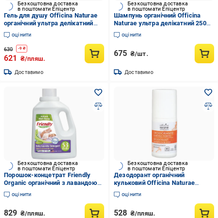
Безкоштовна доставка
Безкоштовна доставка
в поштомати Епіцентр
в поштомати Епіцентр
Гель для душу Officina Naturae
Шампунь органічний Officina
органічний ультра делікатний
Naturae ультра делікатний 250
250 мл
мл
оцінити
оцінити
630
-
9
₴
675
₴/шт.
621
₴/пляш.
Доставимо
Доставимо
Безкоштовна доставка
Безкоштовна доставка
в поштомати Епіцентр
в поштомати Епіцентр
Порошок-концетрат Friendly
Дезодорант органічний
Organic органічний з лавандою
кульковий Officina Naturae
53 прання 157 л
квітковий сад 50 мл
оцінити
оцінити
829
528
₴/пляш.
₴/пляш.