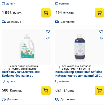
тубі Officina Naturae 75 мл
органічний 1000 мл
оцінити
оцінити
(22842004)
1 098
494
₴/шт.
₴/пляш.
Доставимо
Доставимо
Безкоштовна доставка
Безкоштовна доставка
в поштомати Епіцентр
в поштомати Епіцентр
Пом'якшувач для тканини
Кондиціонер органічний Officina
Ecolunes без запаху
Naturae ультра делікатний 250
гіпоалергенний органічний для
мл
оцінити
оцінити
дитячого одягу 1000 мл
508
621
₴/пляш.
₴/пляш.
Доставимо
Доставимо