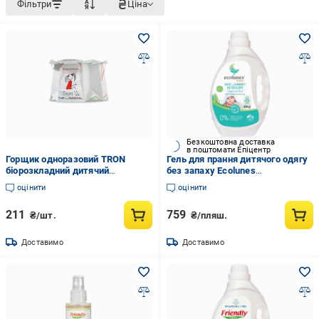
Фільтри
Ціна
Безкоштовна доставка
в поштомати Епіцентр
Горщик одноразовий TRON
Гель для прання дитячого одягу
біорозкладний дитячий
без запаху Ecolunes
(5903240903009)
гіпоалергенний 2000 мл
оцінити
оцінити
(2049088577)
211
759
₴/шт.
₴/пляш.
Доставимо
Доставимо