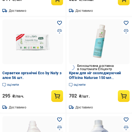
Доставимо
Доставимо
Безкоштовна доставка
в поштомати Епіцентр
Серветки органічні Eco by Naty з
Крем для ніг охолоджуючий
алое 56 шт.
Officina Naturae 150 мл
(8033148532739)
оцінити
оцінити
295
702
₴/пач.
₴/шт.
Доставимо
Доставимо