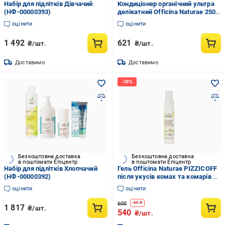
Набір для підлітків Дівчачий
Кондиціонер органічний ультра
(НФ-00000393)
делікатний Officina Naturae 250
мл (22841853)
оцінити
оцінити
1 492
621
₴/шт.
₴/шт.
Доставимо
Доставимо
Безкоштовна доставка
Безкоштовна доставка
в поштомати Епіцентр
в поштомати Епіцентр
Набір для підлітків Хлопчачий
Гель Officina Naturae PIZZICOFF
(НФ-00000392)
після укусів комах та комарів 20
мл
оцінити
оцінити
600
-
60
₴
1 817
₴/шт.
540
₴/шт.