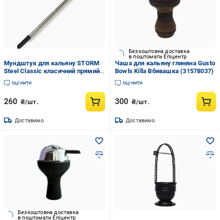
Безкоштовна доставка
в поштомати Епіцентр
Мундштук для кальяну STORM
Чаша для кальяну глиняна Gusto
Steel Classic класичний прямий
Bowls Killa Вбивашка (31578037)
сталевий (31578042)
оцінити
оцінити
260
300
₴/шт.
₴/шт.
Доставимо
Доставимо
Безкоштовна доставка
в поштомати Епіцентр