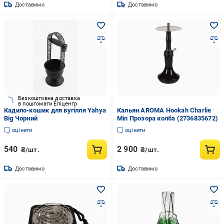
Доставимо
Доставимо
Безкоштовна доставка
в поштомати Епіцентр
Кадило-кошик для вугілля Yahya
Кальян AROMA Hookah Charlie
Big Чорний
Min Прозора колба (2736835672)
оцінити
оцінити
540
2 900
₴/шт.
₴/шт.
Доставимо
Доставимо