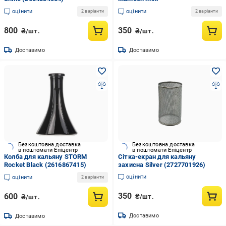
оцінити
оцінити
2 варіанти
2 варіанти
800
350
₴/шт.
₴/шт.
Доставимо
Доставимо
Безкоштовна доставка
Безкоштовна доставка
в поштомати Епіцентр
в поштомати Епіцентр
Колба для кальяну STORM
Сітка-екран для кальяну
Rocket Black (2616867415)
захисна Silver (2727701926)
оцінити
оцінити
2 варіанти
350
600
₴/шт.
₴/шт.
Доставимо
Доставимо