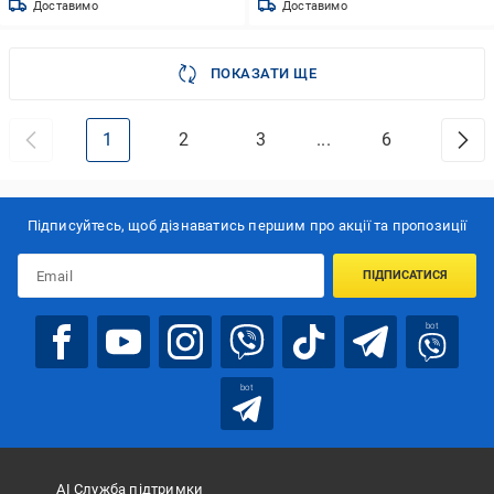
Доставимо
Доставимо
ПОКАЗАТИ ЩЕ
1
2
3
...
6
Підписуйтесь, щоб дізнаватись першим про акції та пропозиції
ПІДПИСАТИСЯ
bot
bot
АІ Служба підтримки