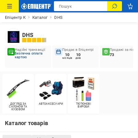
Епіцентр К
Каталог
DHS
DHS
Надійні транзакції
Продає в Епіцентрі
Продажі за пів р
Безпечна оплата
10
10
73
картою
місяців
днів
ДОГЛЯД ЗА
АВТОАКСЕСУАРИ
ТЮТЮНОВІ
САЛОНОМ ТА
ВИРОБИ
КУЗОВОМ
Каталог товарів