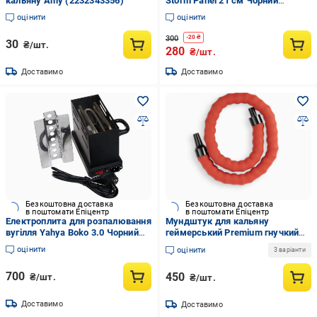
кальяну Amy (2232343356)
Storm Panel 21 см Чорний
(33537309)
оцінити
оцінити
300
-
20
₴
30
₴/шт.
280
₴/шт.
Доставимо
Доставимо
Безкоштовна доставка
Безкоштовна доставка
в поштомати Епіцентр
в поштомати Епіцентр
Електроплита для розпалювання
Мундштук для кальяну
вугілля Yahya Boko 3.0 Чорний
геймерський Premium гнучкий
(2736204980)
шланг Red (31578046)
оцінити
оцінити
3 варіанти
700
450
₴/шт.
₴/шт.
Доставимо
Доставимо