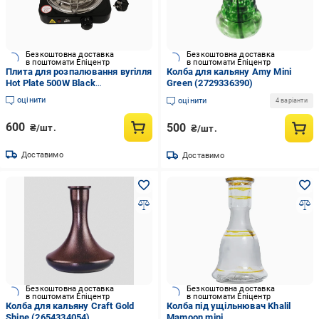
Безкоштовна доставка
Безкоштовна доставка
в поштомати Епіцентр
в поштомати Епіцентр
Плита для розпалювання вугілля
Колба для кальяну Amy Mini
Hot Plate 500W Black
Green (2729336390)
(2188148439)
оцінити
оцінити
4 варіанти
600
500
₴/шт.
₴/шт.
Доставимо
Доставимо
Безкоштовна доставка
Безкоштовна доставка
в поштомати Епіцентр
в поштомати Епіцентр
Колба для кальяну Craft Gold
Колба під ущільнювач Khalil
Shine (2654334054)
Mamoon mini