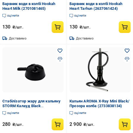
Барвник води в колбі Hookah
Барвник води в колбі Hookah
Heart Milk (2701081465)
Heart Tarhun (2637061424)
оцінити
оцінити
130
130
₴/шт.
₴/шт.
Доставимо
Доставимо
Стабілізатор жару для кальяну
Кальян AROMA X-Ray Mini Black/
STORM Калауд Black
Прозора колба (2733838134)
(2727691414)
оцінити
оцінити
280
2 900
₴/шт.
₴/шт.