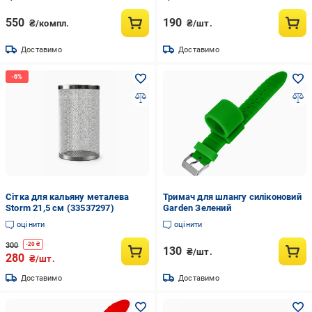
550
190
₴/компл.
₴/шт.
Доставимо
Доставимо
Сітка для кальяну металева
Тримач для шлангу силіконовий
Storm 21,5 см (33537297)
Garden Зелений
оцінити
оцінити
300
-
20
₴
130
₴/шт.
280
₴/шт.
Доставимо
Доставимо