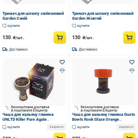
Тримач для шлангу силіконовий
Тримач для шлангу силіконовий
Garden Синій
Garden Жовтий
оцінити
оцінити
130
130
₴/шт.
₴/шт.
Доставимо
Доставимо
Безкоштовна доставка
Безкоштовна доставка
в поштомати Епіцентр
в поштомати Епіцентр
Чаша для кальяну глиняна
Чаша для кальяну глиняна Gusto
UNLTD Killer Pure Agate
Bowls Rook Glaze Orange
(31578028)
(31578031)
оцінити
оцінити
4 варіанти
4 варіанти