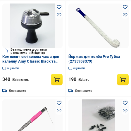
Безкоштовна доставка
в поштомати Епіцентр
Комплект силіконова чаша для
Йоржик для колби Pro Губка
кальяну Amy Classic Black та
(2735958379)
калауд (2452894936)
оцінити
оцінити
340
190
₴/компл.
₴/шт.
Доставимо
Доставимо