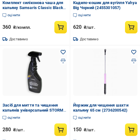
Комплект силіконова чаша для
Кадило-кошик для вугілля Yahya
кальяну Samsaris Classic Black
Big Чорний (2455301057)
та калауд (2452897962)
оцінити
оцінити
360
620
₴/компл.
₴/шт.
Доставимо
Доставимо
Засіб для миття та чищення
Йоржик для чищення шахти
кальянів універсальний STORM
кальяну 65 см (2736200542)
500 мл (2675265930)
оцінити
оцінити
280
150
₴/шт.
₴/шт.