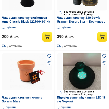
Безкоштовна доставка
в поштомати Епіцентр
Чаша для кальяну силіконова
Чаша для кальяну 420 Bowls
Amy Classic Black (2290041014)
Uranum Desert Storm Коричневий
з білим (2292816455)
оцінити
оцінити
200
390
₴/шт.
₴/шт.
Доставимо
Доставимо
Безкоштовна доставка
в поштомати Епіцентр
Чаша для кальяну глиняна
Підсвічування під кальян LED 18
Solaris Mars
см Чорний
оцінити
оцінити