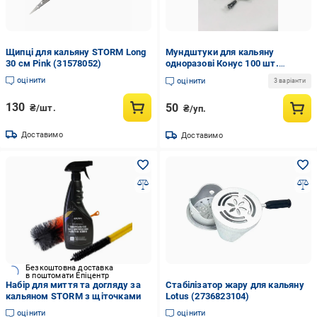
Щипці для кальяну STORM Long
Мундштуки для кальяну
30 см Pink (31578052)
одноразові Конус 100 шт.
Чорний (2136552653)
оцінити
оцінити
3 варіанти
130
50
₴/шт.
₴/уп.
Доставимо
Доставимо
Безкоштовна доставка
в поштомати Епіцентр
Набір для миття та догляду за
Стабілізатор жару для кальяну
кальяном STORM з щіточками
Lotus (2736823104)
оцінити
оцінити