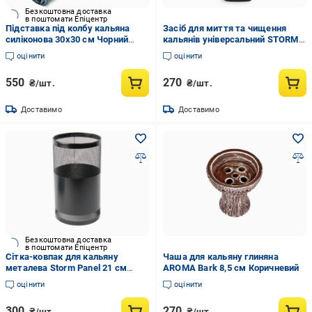
Безкоштовна доставка
в поштомати Епіцентр
Підставка під колбу кальяна
Засіб для миття та чищення
силіконова 30х30 см Чорний
кальянів універсальний STORM
(2234335675)
500 мл
оцінити
оцінити
550
270
₴/шт.
₴/шт.
Доставимо
Доставимо
Безкоштовна доставка
в поштомати Епіцентр
Сітка-ковпак для кальяну
Чаша для кальяну глиняна
металева Storm Panel 21 см
AROMA Bark 8,5 см Коричневий
Чорний
оцінити
оцінити
300
270
₴/шт.
₴/шт.