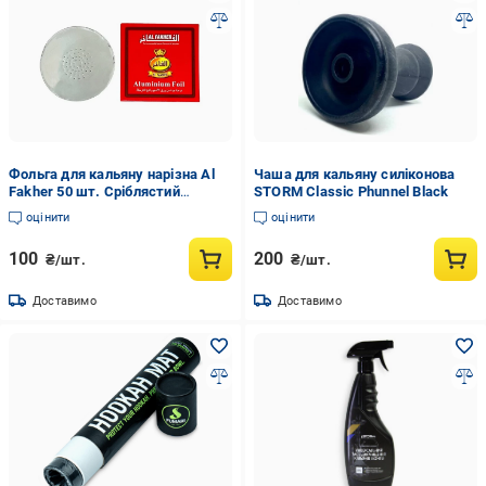
Фольга для кальяну нарізна Al
Чаша для кальяну силіконова
Fakher 50 шт. Сріблястий
STORM Classic Phunnel Black
(2736823103)
оцінити
оцінити
100
200
₴/шт.
₴/шт.
Доставимо
Доставимо