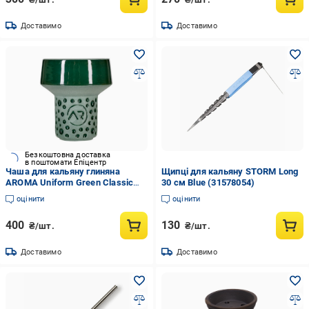
Доставимо
Доставимо
Безкоштовна доставка
в поштомати Епіцентр
Чаша для кальяну глиняна
Щипці для кальяну STORM Long
AROMA Uniform Green Classic
30 см Blue (31578054)
Killa глазурована Зелений
оцінити
оцінити
400
130
₴/шт.
₴/шт.
Доставимо
Доставимо