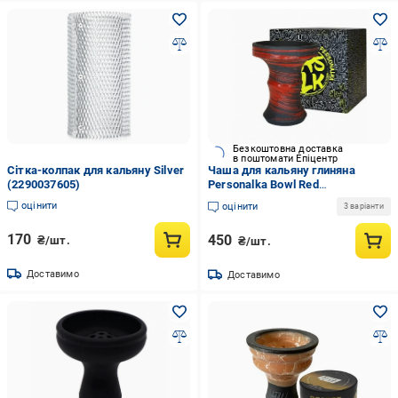
Безкоштовна доставка
в поштомати Епіцентр
Сітка-колпак для кальяну Silver
Чаша для кальяну глиняна
(2290037605)
Personalka Bowl Red
(2245360207)
оцінити
оцінити
3 варіанти
170
450
₴/шт.
₴/шт.
Доставимо
Доставимо