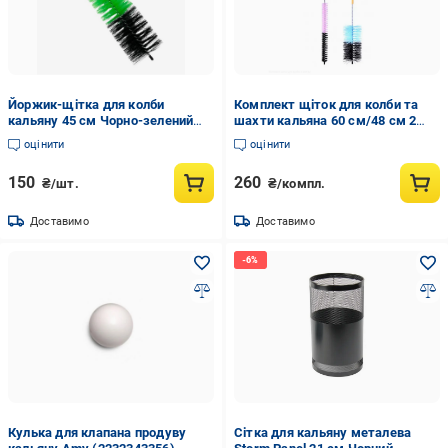
Йоржик-щітка для колби
Комплект щіток для колби та
кальяну 45 см Чорно-зелений
шахти кальяна 60 см/48 см 2
(2736199698)
шт.
оцінити
оцінити
150
260
₴/шт.
₴/компл.
Доставимо
Доставимо
Кулька для клапана продуву
Сітка для кальяну металева