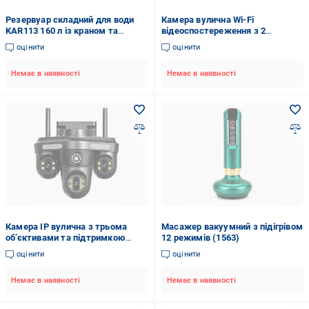
Резервуар складний для води
Камера вулична Wi-Fi
KAR113 160 л із краном та
відеоспостереження з 2
збирачем дощової води (1656)
об’єктивами 4MP/V360 Pro
оцінити
оцінити
Smart Home Camera (1566)
Немає в наявності
Немає в наявності
Камера IP вулична з трьома
Масажер вакуумний з підігрівом
об’єктивами та підтримкою
12 режимів (1563)
бездротового підключення Wi-Fi
оцінити
оцінити
(1564)
Немає в наявності
Немає в наявності