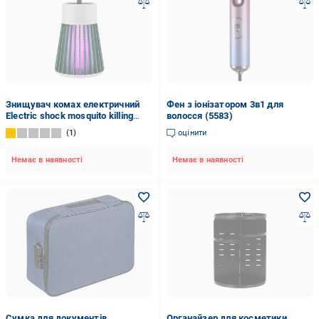
Знищувач комах електричний
Фен з іонізатором 3в1 для
Electric shock mosquito killing
волосся (5583)
lamp (29433595)
1
оцінити
Немає в наявності
Немає в наявності
Сумка для документів
Органайзер для косметики