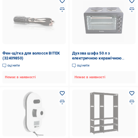
Фен-щітка для волосся BITEK
Духова шафа 50 л з
(32409850)
електричною керамічною
плитою (1560)
оцінити
оцінити
Немає в наявності
Немає в наявності