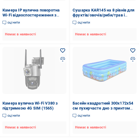
Камера IP вулична поворотна
Сушарка KAR145 на 8 рівнів для
Wi-Fi відеоспостереження з
фруктів/овочів/риби/трав і
подвійним об’єктивом iCSee
грибів 60×160 см (1658)
оцінити
оцінити
(1568)
Немає в наявності
Немає в наявності
Камера вулична Wi-Fi V380 з
Басейн квадратний 300х172х54
підтримкою 4G SIM (1565)
см пухирчасте дно з принтом
(1557-1)
оцінити
оцінити
Немає в наявності
Немає в наявності