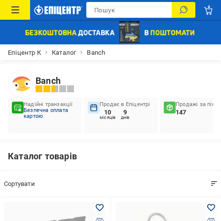
Епіцентр К
Каталог
Banch
Banch
Надійні транзакції
Продає в Епіцентрі
Продажі за пів р
Безпечна оплата
10
9
147
картою
місяців
днів
Каталог товарів
Сортувати