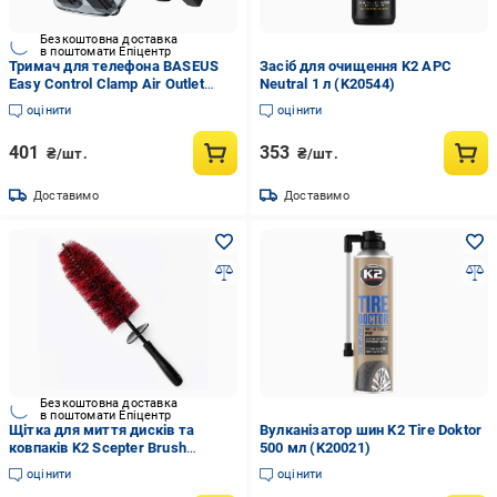
Безкоштовна доставка
в поштомати Епіцентр
Тримач для телефона BASEUS
Засіб для очищення K2 APC
Easy Control Clamp Air Outlet
Neutral 1 л (K20544)
Version на дефлектор
оцінити
оцінити
(SUYK000101)
401
353
₴/шт.
₴/шт.
Доставимо
Доставимо
Безкоштовна доставка
в поштомати Епіцентр
Щітка для миття дисків та
Вулканізатор шин K2 Tire Doktor
ковпаків K2 Scepter Brush
500 мл (K20021)
(K20618)
оцінити
оцінити