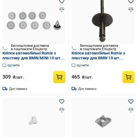
Безкоштовна доставка
Безкоштовна доставка
в поштомати Епіцентр
в поштомати Епіцентр
Кліпси автомобільні Romix з
Кліпси автомобільні Romix з
пластику для BMW/MINI 10 шт.
пластику для BMW 10 шт.
(ROMC60698)
(ROMC60691)
оцінити
оцінити
309
465
₴/шт.
₴/шт.
Доставимо
Доставимо