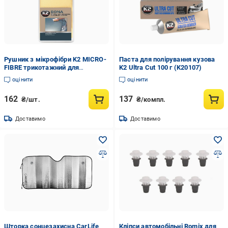
Рушник з мікрофібри K2 MICRO-
Паста для полірування кузова
FIBRE трикотажний для
K2 Ultra Cut 100 г (K20107)
полірування 40x40 см (K20524)
оцінити
оцінити
162
137
₴/шт.
₴/компл.
Доставимо
Доставимо
Шторка сонцезахисна CarLife
Кліпси автомобільні Romix для