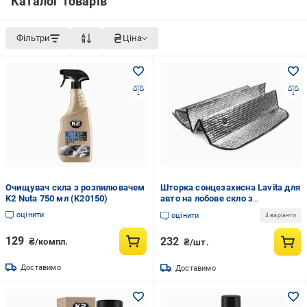
Каталог товарів
Фільтри
Ціна
Очищувач скла з розпилювачем
Шторка сонцезахисна Lavita для
K2 Nuta 750 мл (K20150)
авто на лобове скло з
присосками і вирізом під
оцінити
оцінити
4 варіанти
дзеркало 175х100 см (LA
140201XL)
129
232
₴/компл.
₴/шт.
Доставимо
Доставимо