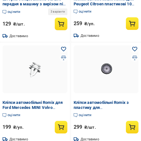
передня в машину з вирізом під
Peugeot Citroen пластикові 10
дзеркало та вакумними
шт. (ROM11257)
оцінити
оцінити
3 варіанти
присосками 130х60 см (SS130)
259
129
₴/уп.
₴/шт.
Доставимо
Доставимо
Кліпси автомобільні Romix для
Кліпси автомобільні Romix з
Ford Mercedes MINI Volvo
пластику для
пластикові 10 шт. (ROMB23171)
Audi/Seat/Skoda/VW10 шт.
оцінити
оцінити
(ROMC60313)
199
299
₴/уп.
₴/шт.
Доставимо
Доставимо