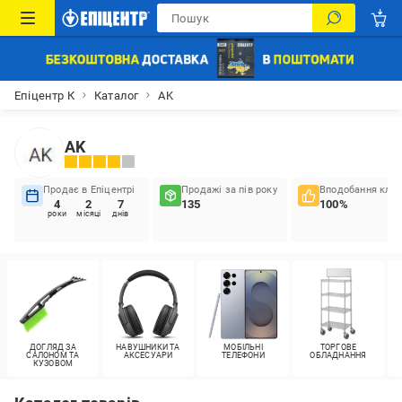
Епіцентр К
Каталог
AK
AK
Продає в Епіцентрі
Продажі за пів року
Вподобання кліє
4
2
7
135
100%
роки
місяці
днів
ДОГЛЯД ЗА
НАВУШНИКИ ТА
МОБІЛЬНІ
ТОРГОВЕ
САЛОНОМ ТА
АКСЕСУАРИ
ТЕЛЕФОНИ
ОБЛАДНАННЯ
КУЗОВОМ