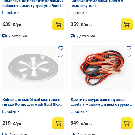
Комплект кліпсів автомобільних
Кліпси автомобільні Romix з
кріплень захисту двигуна Romix
пластику для
для Renault (ROM90215)
Honda/Nissan/Subaru 10 шт.
оцінити
оцінити
(ROMB22089)
639
359
₴/уп.
₴/шт.
Доставимо
Доставимо
Кліпси автомобільні монтажне
Дроти прикурювання пускові
гніздо Romix для Audi Seat Skoda
Lavita з максимальним струмом
VW металеве 10 шт.
300A 12V для заряджання
оцінити
оцінити
(ROM70143Z)
акумулятора 3 м (LA 193300)
219
349
₴/уп.
₴/шт.
Доставимо
Доставимо