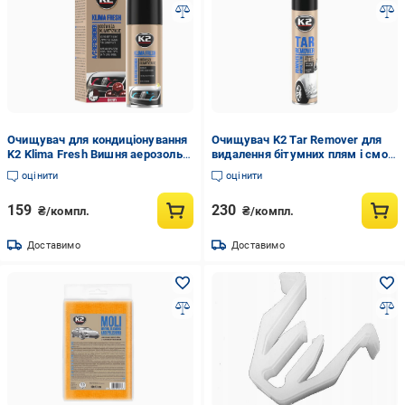
Очищувач для кондиціонування
Очищувач K2 Tar Remover для
K2 Klima Fresh Вишня аерозоль
видалення бітумних плям і смол
150 мл (K20027)
300 мл (K20295)
оцінити
оцінити
159
230
₴/компл.
₴/компл.
Доставимо
Доставимо