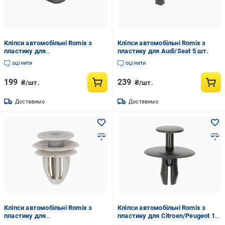
Кліпси автомобільні Romix з
Кліпси автомобільні Romix з
пластику для
пластику для Audi/Seat 5 шт.
Audi/Seat/Skoda/VW 5 шт.
оцінити
оцінити
199
239
₴/шт.
₴/шт.
Доставимо
Доставимо
Кліпси автомобільні Romix з
Кліпси автомобільні Romix з
пластику для
пластику для Citroen/Peugeot 10
Daewoo/Honda/Hyundai/Kia/Mazda/Mitsubishi/Subaru
шт. (ROMC10090)