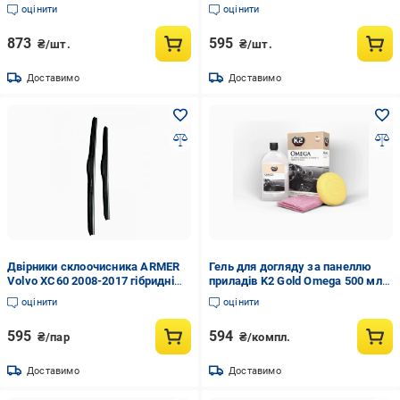
резиновою подушкою та
Tour року гібридні щітки 530/480
оцінити
оцінити
ручкою CarLife (SJ224)
мм (74411661)
873
595
₴/шт.
₴/шт.
Доставимо
Доставимо
Двірники склоочисника ARMER
Гель для догляду за панеллю
Volvo XC60 2008-2017 гібридні
приладів K2 Gold Omega 500 мл
щітки 650х500 мм комплект 2
із аплікатором та мікрофіброю
оцінити
оцінити
шт. (744119092)
(K20616)
595
594
₴/пар
₴/компл.
Доставимо
Доставимо