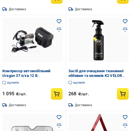
Доставимо
Доставимо
Компресор автомобільний
Засіб для очищення тканинної
Uragan 37 л/хв 12 В
оббивки та килимів K2 VELOR
одноциліндровий від
PRO 1 л (K20598)
оцінити
оцінити
прикурювача з чохлом та
манометром для коліс R13-R16
1 095
268
₴/шт.
₴/шт.
(90130)
Доставимо
Доставимо