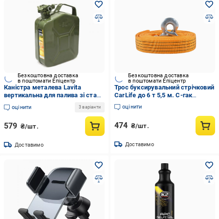
Безкоштовна доставка
Безкоштовна доставка
в поштомати Епіцентр
в поштомати Епіцентр
Каністра металева Lavita
Трос буксирувальний стрічковий
вертикальна для палива зі сталі
CarLife до 6 т 5,5 м. С-гак
0,8 мм 5 л (LA KM1005)
Помаранчевий (TR704/P)
оцінити
оцінити
3 варіанти
474
579
₴/шт.
₴/шт.
Доставимо
Доставимо