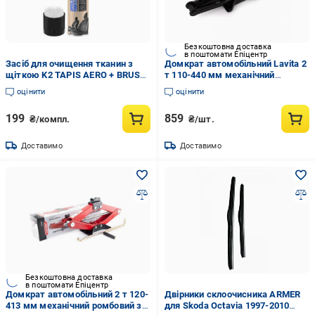
Безкоштовна доставка
в поштомати Епіцентр
Засіб для очищення тканин з
Домкрат автомобільний Lavita 2
щіткою K2 TAPIS AERO + BRUSH
т 110-440 мм механічний
600 мл (K20580)
ромбовий з гумовою подушкою
оцінити
оцінити
та трещіткою (LA 210220)
199
859
₴/компл.
₴/шт.
Доставимо
Доставимо
Безкоштовна доставка
в поштомати Епіцентр
Домкрат автомобільний 2 т 120-
Двірники склоочисника ARMER
413 мм механічний ромбовий за
для Skoda Octavia 1997-2010