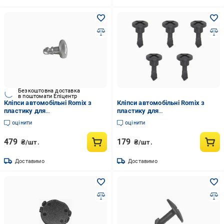
Безкоштовна доставка
в поштомати Епіцентр
Кліпси автомобільні Romix з
Кліпси автомобільні Romix з
пластику для
пластику для
Audi/Seat/Skoda/VW 5 шт.
Audi/Seat/Skoda/VW 5 шт.
оцінити
оцінити
(ROMC10127)
(ROMC60604)
479
179
₴/шт.
₴/шт.
Доставимо
Доставимо