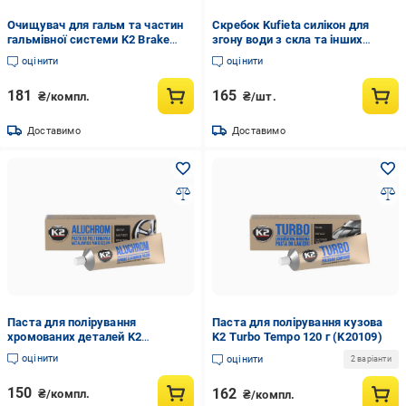
Очищувач для гальм та частин
Скребок Kufieta силікон для
гальмівної системи K2 Brake
згону води з скла та інших
Cleaner аерозоль 500 мл
поверхонь 23,5 см (SCW01)
оцінити
оцінити
(K20464)
181
165
₴/компл.
₴/шт.
Доставимо
Доставимо
Паста для полірування
Паста для полірування кузова
хромованих деталей K2
K2 Turbo Tempo 120 г (K20109)
Aluchrom 120 г (K20104)
оцінити
оцінити
2 варіанти
150
162
₴/компл.
₴/компл.