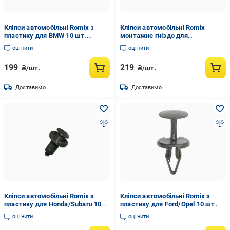
Кліпси автомобільні Romix з
Кліпси автомобільні Romix
пластику для BMW 10 шт.
монтажне гніздо для
(ROMA82028)
Audi/Seat/Skoda/VW 5 шт.
оцінити
оцінити
199
219
₴/шт.
₴/шт.
Доставимо
Доставимо
Кліпси автомобільні Romix з
Кліпси автомобільні Romix з
пластику для Honda/Subaru 10
пластику для Ford/Opel 10 шт.
шт.
оцінити
оцінити