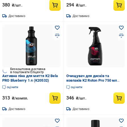
380
294
₴/шт.
₴/шт.
Доставимо
Доставимо
Безкоштовна доставка
в поштомати Епіцентр
Активна піна для миття K2 Bela
Очищувач для дисків та
PRO Blueberry 1 л (K20532)
ковпаків K2 Roton Pro 750 мл
(K20499)
оцінити
оцінити
313
346
₴/компл.
₴/шт.
Доставимо
Доставимо