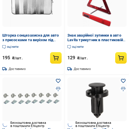
Шторка сонцезахисна для авто
Знак аварійної зупинки в авто
з присосками та вирізом під
Lavita трикутник в пластиковій
дзеркало 150х80 см
коробці (LA 170201)
оцінити
оцінити
195
129
₴/шт.
₴/шт.
Доставимо
Доставимо
Безкоштовна доставка
Безкоштовна доставка
в поштомати Епіцентр
в поштомати Епіцентр