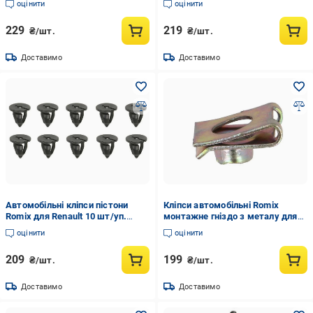
оцінити
оцінити
10 шт.
229
219
₴/шт.
₴/шт.
Доставимо
Доставимо
Автомобільні кліпси пістони
Кліпси автомобільні Romix
Romix для Renault 10 шт/уп.
монтажне гніздо з металу для
(ROMC60141)
Alfa Romeo/Fiat/Lancia 10 шт.
оцінити
оцінити
209
199
₴/шт.
₴/шт.
Доставимо
Доставимо