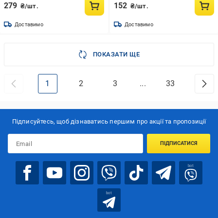
279
152
₴/шт.
₴/шт.
Доставимо
Доставимо
ПОКАЗАТИ ЩЕ
1
2
3
...
33
Підписуйтесь, щоб дізнаватись першим про акції та пропозиції
ПІДПИСАТИСЯ
bot
bot