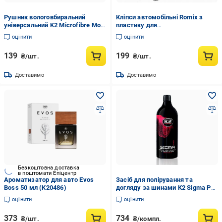
Рушник вологовбиральний
Кліпси автомобільні Romix з
універсальний K2 Microfibre Moli
пластику для
з мікрофібри 40 x 40 см (K20527)
Honda/Hyundai/Kia/Lexus/Mazda/Mi
оцінити
оцінити
10 шт.
139
199
₴/шт.
₴/шт.
Доставимо
Доставимо
Безкоштовна доставка
в поштомати Епіцентр
Ароматизатор для авто Evos
Засіб для полірування та
Boss 50 мл (K20486)
догляду за шинами K2 Sigma Pro
1L (K20538)
оцінити
оцінити
373
734
₴/шт.
₴/компл.