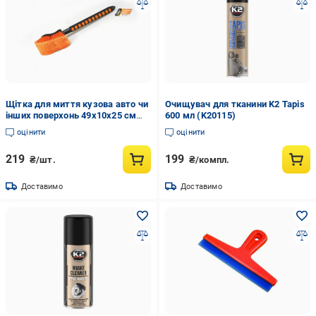
Щітка для миття кузова авто чи
Очищувач для тканини K2 Tapis
інших поверхонь 49х10х25 см
600 мл (K20115)
коротка з м'якою ручкою Lavita
оцінити
оцінити
(LA 250504)
219
199
₴/шт.
₴/компл.
Доставимо
Доставимо