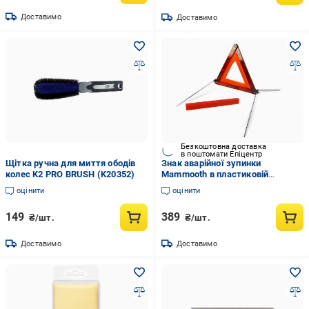
Доставимо
Доставимо
Безкоштовна доставка
в поштомати Епіцентр
Щітка ручна для миття ободів
Знак аварійної зупинки
колес K2 PRO BRUSH (K20352)
Mammooth в пластиковій
коробці 45 см (MMT A108 002)
оцінити
оцінити
149
389
₴/шт.
₴/шт.
Доставимо
Доставимо