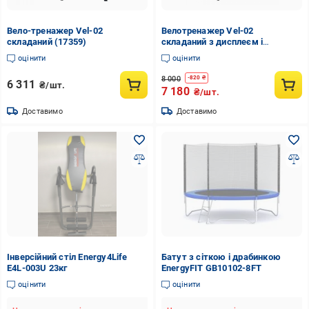
Вело-тренажер Vel-02
Велотренажер Vel-02
складаний (17359)
складаний з дисплеєм і
регульованим сидінням
оцінити
оцінити
(29739283)
8 000
-
820
₴
6 311
₴/шт.
7 180
₴/шт.
Доставимо
Доставимо
Інверсійний стіл Energy4Life
Батут з сіткою і драбинкою
E4L-003U 23кг
EnergyFIT GB10102-8FT
оцінити
оцінити