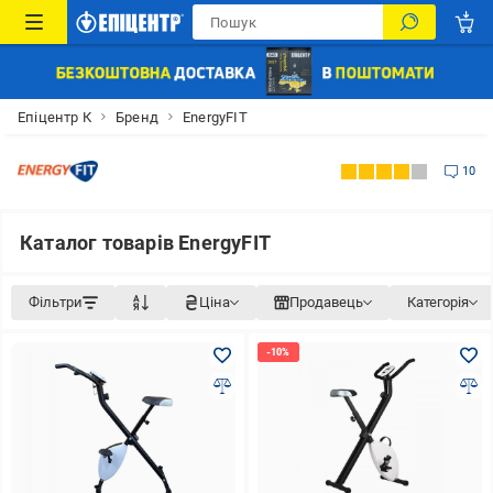
Епіцентр К
Бренд
EnergyFIT
10
Каталог товарів EnergyFIT
Фільтри
Ціна
Продавець
Категорія