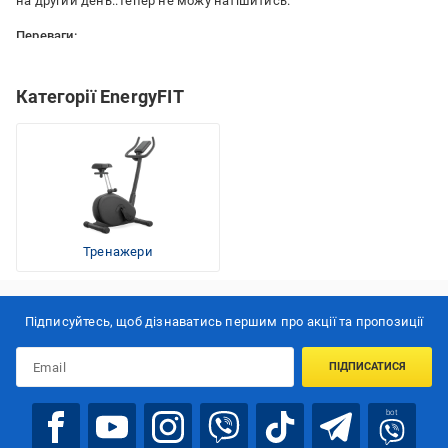
на другий день..Тепер не можу натішитись.
Переваги:
Приємним є те ще тепер разом друзями ми можемо грати в
баскетбол у мене в дворі.
Категорії EnergyFIT
Тренажери
Підписуйтесь, щоб дізнаватись першим про акції та пропозиції
ПІДПИСАТИСЯ
bot