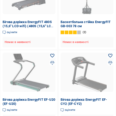
Бігова доріжка EnergyFIT 480S
Баскетбольна стійка EnergyFIT
(15,6" LСD wifi) (480S (15,6" LСD
GB-003 78 см
wifi))
оцінити
2
Немає в наявності
Немає в наявності
Бігова доріжка EnergyFIT EF-U20
Бігова доріжка EnergyFIT EF-
(EF-U20)
CY2 (EF-CY2)
оцінити
оцінити