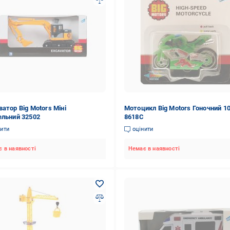
ватор Big Motors Міні
Мотоцикл Big Motors Гоночний 1
ельний 32502
8618C
нити
оцінити
 в наявності
Немає в наявності