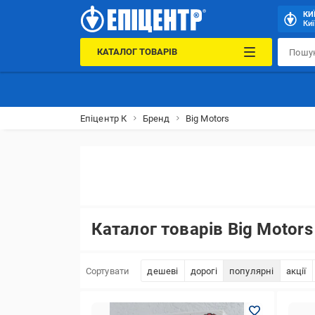
КИ
Киї
КАТАЛОГ ТОВАРІВ
Епіцентр К
Бренд
Big Motors
Каталог товарів Big Motors
Сортувати
дешеві
дорогі
популярні
акції