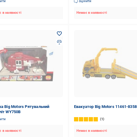
нити
оцінити
 в наявності
Немає в наявності
ка Big Motors Рятувальний
Евакуатор Big Motors 11461-8358
літ WY750B
нити
1
 в наявності
Немає в наявності