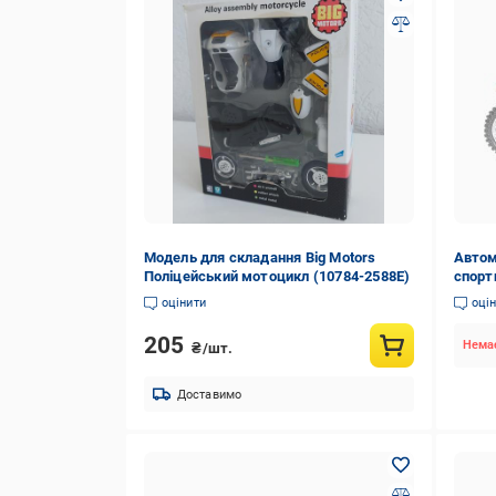
Модель для складання Big Motors
Автом
Поліцейський мотоцикл (10784-2588E)
спорт
оцінити
оці
205
Немає
₴/шт.
Доставимо