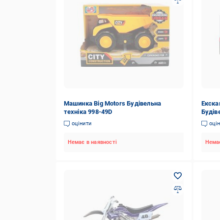
Машинка Big Motors Будівельна
Екска
техніка 998-49D
Будів
оцінити
оці
Немає в наявності
Немає