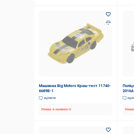
Машинка Big Motors Краш-тест 11740-
Поліц
6689B-1
2016A
оцінити
оці
Немає в наявності
Немає