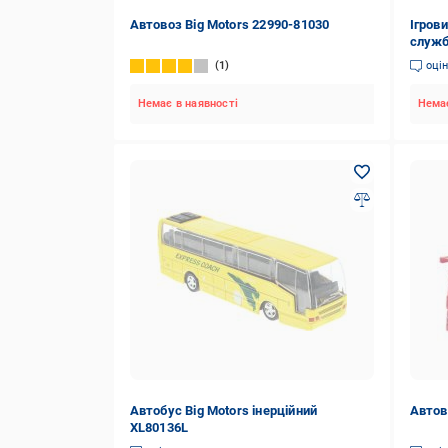
Автовоз Big Motors 22990-81030
Ігрови
служб
1
оці
Немає в наявності
Немає
Автобус Big Motors інерційний
Автов
XL80136L