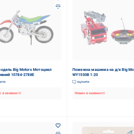
одель Big Motors Мотоцикл
Пожежна машинка на д/к Big Mo
ивний 10784-2788E
WY1550B 1:20
нити
оцінити
 в наявності
Немає в наявності