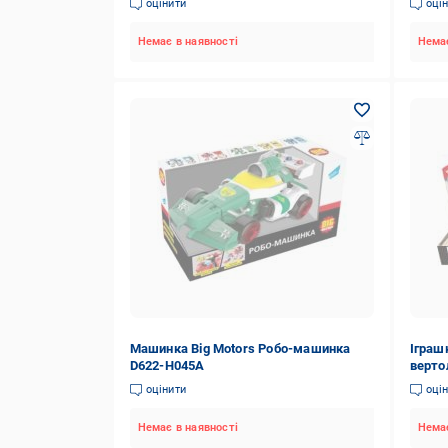
оцінити
оці
Немає в наявності
Немає
Машинка Big Motors Робо-машинка
Іграш
D622-H045A
верто
оцінити
оці
Немає в наявності
Немає