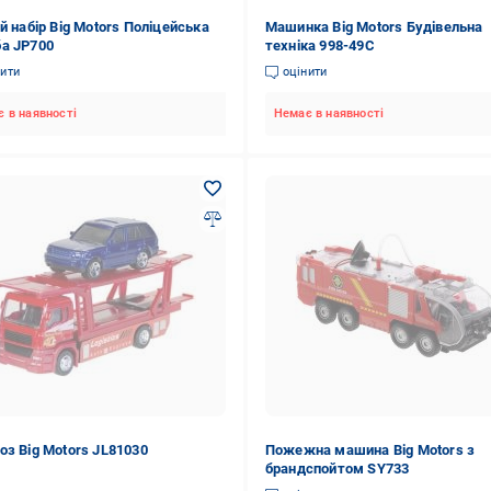
й набір Big Motors Поліцейська
Машинка Big Motors Будівельна
а JP700
техніка 998-49C
нити
оцінити
 в наявності
Немає в наявності
оз Big Motors JL81030
Пожежна машина Big Motors з
брандспойтом SY733