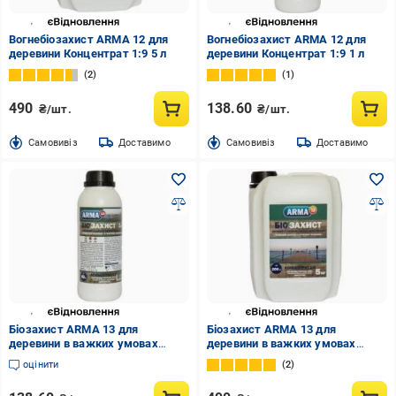
Вогнебіозахист ARMA 12 для
Вогнебіозахист ARMA 12 для
деревини Концентрат 1:9 5 л
деревини Концентрат 1:9 1 л
2
1
490
138.60
₴/шт.
₴/шт.
Cамовивіз
Доставимо
Cамовивіз
Доставимо
Біозахист ARMA 13 для
Біозахист ARMA 13 для
деревини в важких умовах
деревини в важких умовах
експлуатації 1 л
експлуатації 5 л
оцінити
2