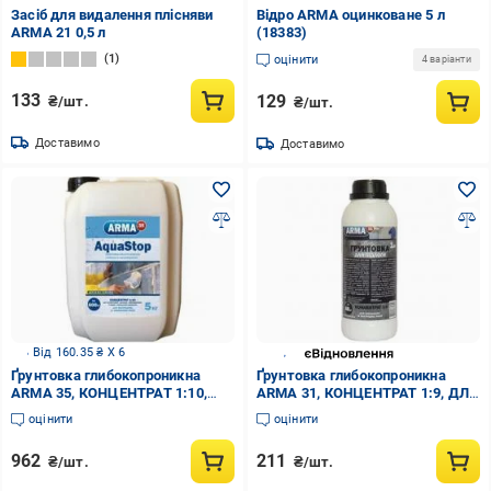
Засіб для видалення плісняви
Відро ARMA оцинковане 5 л
ARMA 21 0,5 л
(18383)
1
оцінити
4 варіанти
133
129
₴/шт.
₴/шт.
Доставимо
Доставимо
Від 160.35 ₴ X 6
Ґрунтовка глибокопроникна
Ґрунтовка глибокопроникна
ARMA 35, КОНЦЕНТРАТ 1:10,
ARMA 31, КОНЦЕНТРАТ 1:9, ДЛЯ
AQUASTOP ВОЛОГОЗАХИСНА 5
ПІДЛОГИ 1 кг
оцінити
оцінити
кг
962
211
₴/шт.
₴/шт.