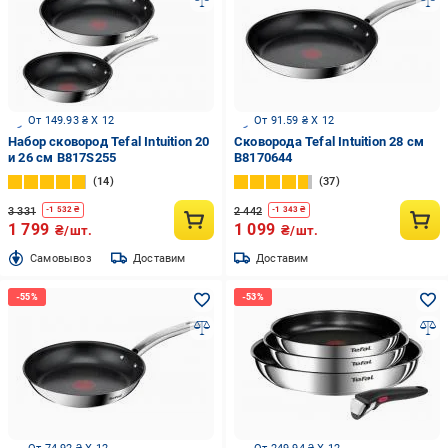
От 149.93 ₴ X 12
От 91.59 ₴ X 12
Набор сковород Tefal Intuition 20
Сковорода Tefal Intuition 28 cм
и 26 см B817S255
B8170644
14
37
3 331
2 442
-
1 532
₴
-
1 343
₴
1 799
1 099
₴/шт.
₴/шт.
Cамовывоз
Доставим
Доставим