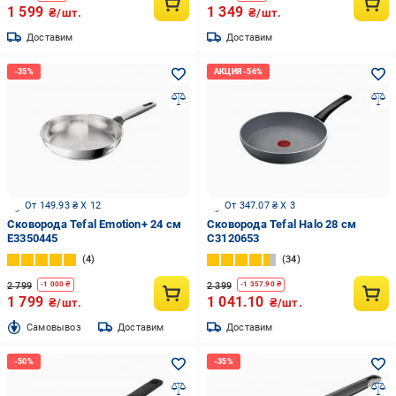
1 599
1 349
₴/шт.
₴/шт.
Доставим
Доставим
От 149.93 ₴ X 12
От 347.07 ₴ X 3
Сковорода Tefal Emotion+ 24 см
Сковорода Tefal Halo 28 см
E3350445
C3120653
4
34
2 799
2 399
-
1 000
₴
-
1 357.90
₴
1 799
1 041.10
₴/шт.
₴/шт.
Cамовывоз
Доставим
Доставим