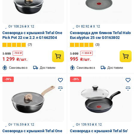
От 108.26 ₴ X 12
От 82.92 ₴ X 12
Сковорода с крышкой Tefal One
Сковорода для блинов Tefal Halo
Pick Pot 22 см 2.2 л G1662504
Eucalyptus 25 см G0163802
7
3
1 999
1 999
-
700
₴
-
1 004
₴
1 299
995
₴/шт.
₴/шт.
Cамовывоз
Доставим
Cамовывоз
Доставим
От 116.59 ₴ X 12
От 139.93 ₴ X 12
Сковорода с крышкой Tefal One
Сковорода с крышкой Tefal So'