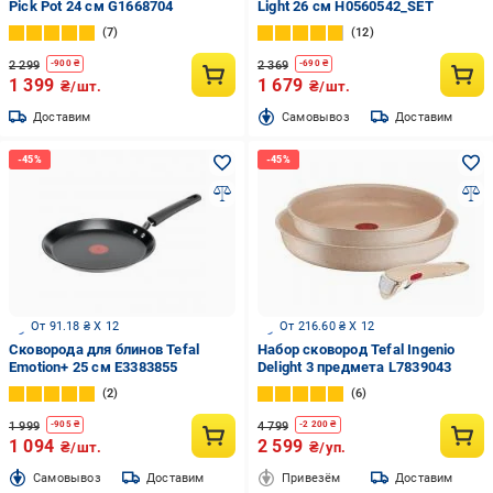
Pick Pot 24 см G1668704
Light 26 см H0560542_SET
7
12
2 299
2 369
-
900
₴
-
690
₴
1 399
1 679
₴/шт.
₴/шт.
Доставим
Cамовывоз
Доставим
От 91.18 ₴ X 12
От 216.60 ₴ X 12
Сковорода для блинов Tefal
Набор сковород Tefal Ingenio
Emotion+ 25 см E3383855
Delight 3 предмета L7839043
2
6
1 999
4 799
-
905
₴
-
2 200
₴
1 094
2 599
₴/шт.
₴/уп.
Cамовывоз
Доставим
Привезём
Доставим