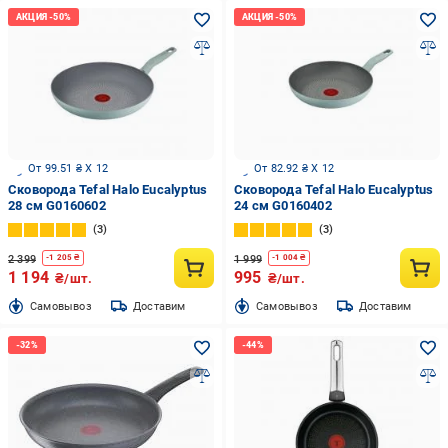
От 99.51 ₴ X 12
От 82.92 ₴ X 12
Сковорода Tefal Halo Eucalyptus
Сковорода Tefal Halo Eucalyptus
28 см G0160602
24 см G0160402
3
3
2 399
1 999
-
1 205
₴
-
1 004
₴
1 194
995
₴/шт.
₴/шт.
Cамовывоз
Доставим
Cамовывоз
Доставим