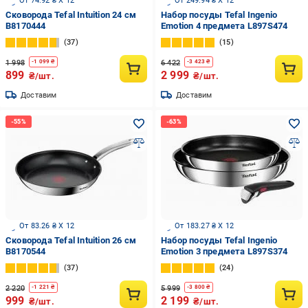
От 74.92 ₴ X 12
От 249.94 ₴ X 12
Сковорода Tefal Intuition 24 cм
Набор посуды Tefal Ingenio
B8170444
Emotion 4 предмета L897S474
37
15
1 998
6 422
-
1 099
₴
-
3 423
₴
899
2 999
₴/шт.
₴/шт.
Доставим
Доставим
От 83.26 ₴ X 12
От 183.27 ₴ X 12
Сковорода Tefal Intuition 26 cм
Набор посуды Tefal Ingenio
B8170544
Emotion 3 предмета L897S374
37
24
2 220
5 999
-
1 221
₴
-
3 800
₴
999
2 199
₴/шт.
₴/шт.