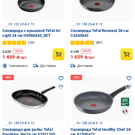
От 122.43 ₴ X 12
От 138.26 ₴ X 12
Сковорода с крышкой Tefal So'
Сковорода Tefal Renewal 28 см
Light 24 см H0560442_SET
C4260643
12
81
2 229
2 199
-
760
₴
-
540
₴
1 469
1 659
₴/шт.
₴/шт.
Cамовывоз
Доставим
Доставим
От 149.93 ₴ X 12
От 108.26 ₴ X 12
Сковорода для рыбы Tefal
Сковорода Tefal Healthy Chef 24
Emotion+ 36x26 см E3321255
см G1500472