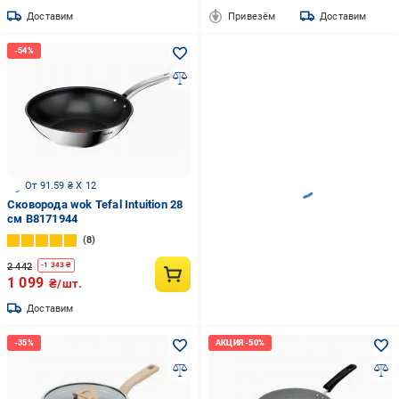
Доставим
Привезём
Доставим
От 91.59 ₴ X 12
Сковорода wok Tefal Intuition 28
cм B8171944
8
2 442
-
1 343
₴
1 099
₴/шт.
Доставим