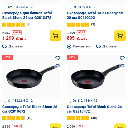
От 108.26 ₴ X 12
От 74.59 ₴ X 12
Сковорода для блинов Tefal
Сковорода Tefal Halo Eucalyptus
Black Stone 25 см G2813872
20 см G0160202
7
3
2 059
1 799
-
760
₴
-
904
₴
1 299
895
₴/шт.
₴/шт.
Доставим
Cамовывоз
Доставим
От 133.26 ₴ X 12
От 112.43 ₴ X 12
Сковорода Tefal Black Stone 28
Сковорода Tefal Black Stone 24
см G2810672
см G2810472
40
40
2 399
2 099
-
800
₴
-
750
₴