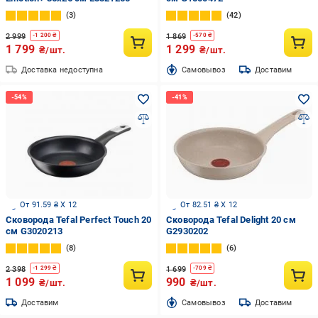
3
42
2 999
1 869
-
1 200
₴
-
570
₴
1 799
1 299
₴/шт.
₴/шт.
Доставка недоступна
Cамовывоз
Доставим
От 91.59 ₴ X 12
От 82.51 ₴ X 12
Сковорода Tefal Perfect Touch 20
Сковорода Tefal Delight 20 см
см G3020213
G2930202
8
6
2 398
1 699
-
1 299
₴
-
709
₴
1 099
990
₴/шт.
₴/шт.
Доставим
Cамовывоз
Доставим