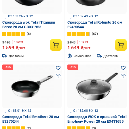
От 133.26 ₴ X 12
От 137.43 ₴ X 12
Сковорода wok Tefal Titanium
Сковорода Tefal Robusto 26 см
Force 28 см G3031953
E2490544
6
67
3 198
2 843
-
1 599
₴
-
1 194
₴
1 599
1 649
₴/шт.
₴/шт.
Доставим
Cамовывоз
Доставим
От 83.01 ₴ X 12
От 182.68 ₴ X 12
Сковорода Tefal Emotion+ 20 см
Сковорода WOK с крышкой Tefal
E3270244
Emotion+ Power 28 см E3411655
2
3