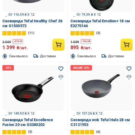
От 116.59 ₴ X 12
От 74.59 ₴ X 12
Сковорода Tefal Healthy Chef 26
Сковорода Tefal Emotion+ 18 см
см G1500572
E3270144
11
3
2 069
1 599
-
670
₴
-
704
₴
1 399
895
₴/шт.
₴/шт.
Cамовывоз
Доставим
Cамовывоз
Доставим
От 149.93 ₴ X 12
От 107.26 ₴ X 12
Сковорода Tefal Excellence
Сковорода wok Tefal Halo 28 см
Fusion 20 см G3380202
C3121953
5
6