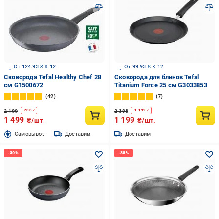
От 124.93 ₴ X 12
От 99.93 ₴ X 12
Сковорода Tefal Healthy Chef 28
Сковорода для блинов Tefal
см G1500672
Titanium Force 25 см G3033853
42
7
2 199
2 398
-
700
₴
-
1 199
₴
1 499
1 199
₴/шт.
₴/шт.
Cамовывоз
Доставим
Доставим