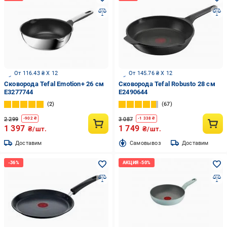
От 116.43 ₴ X 12
От 145.76 ₴ X 12
Сковорода Tefal Emotion+ 26 см
Сковорода Tefal Robusto 28 см
E3277744
E2490644
2
67
2 299
3 087
-
902
₴
-
1 338
₴
1 397
1 749
₴/шт.
₴/шт.
Доставим
Cамовывоз
Доставим