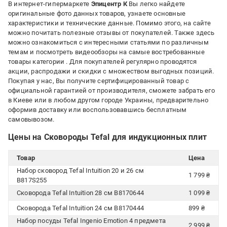
В интернет-гипермаркете
Эпицентр К
Вы легко найдете
оригинальные фото данных товаров, узнаете основные
характеристики и технические данные. Помимо этого, на сайте
можно почитать полезные отзывы от покупателей. Также здесь
можно ознакомиться с интересными статьями по различным
темам и посмотреть видеообзоры на самые востребованные
товары категории
. Для покупателей регулярно проводятся
акции, распродажи и скидки с множеством выгодных позиций.
Покупая у нас, Вы получите сертифицированный товар с
официальной гарантией от производителя, сможете забрать его
в Киеве или в любом другом городе Украины, предварительно
оформив доставку или воспользовавшись бесплатным
самовывозом.
Цены на Сковороды Tefal для индукционных плит
Товар
Цена
Набор сковород Tefal Intuition 20 и 26 см
1 799 ₴
B817S255
Сковорода Tefal Intuition 28 cм B8170644
1 099 ₴
Сковорода Tefal Intuition 24 cм B8170444
899 ₴
Набор посуды Tefal Ingenio Emotion 4 предмета
2 999 ₴