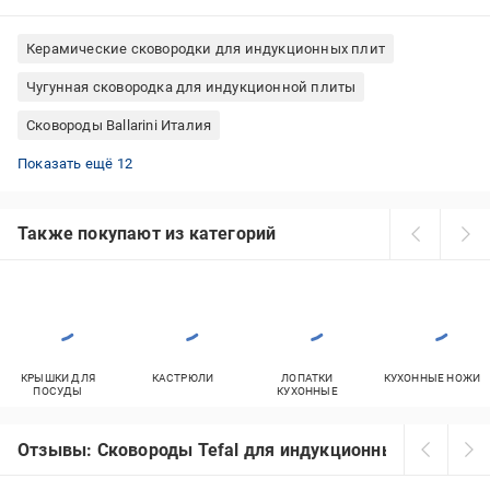
Керамические сковородки для индукционных плит
Чугунная сковородка для индукционной плиты
Сковороды Ballarini Италия
Сковородки Fissman вок
Сковороды Woll Германия
Сковороды Tefal для индукционных плит
Сковородки вок 26 см
Сковородки Tefal 28 см
Алюминиевые сковородки с антипригарным покрытием
Сковородки алюминиевые вок
Сковородки керамика BergHOFF
Сковородки Tefal вок 28 см
Сковородки Tefal с крышкой
Сковороды с керамическим покрытием вок
Сковородки гранит Италия
Показать ещё 12
Также покупают из категорий
КРЫШКИ ДЛЯ
КАСТРЮЛИ
ЛОПАТКИ
КУХОННЫЕ НОЖИ
ПОСУДЫ
КУХОННЫЕ
Отзывы: Сковороды Tefal для индукционных плит