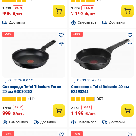
1 799
3 729
-
803
₴
-
1 537
₴
996
2 192
₴/шт.
₴/шт.
Доставим
Cамовывоз
Доставим
От 83.26 ₴ X 12
От 99.93 ₴ X 12
Сковорода Tefal Titanium Force
Сковорода Tefal Robusto 20 см
20 см G3030253
E2490244
11
67
1 998
2 131
-
999
₴
-
932
₴
999
1 199
₴/шт.
₴/шт.
Cамовывоз
Доставим
Cамовывоз
Доставим