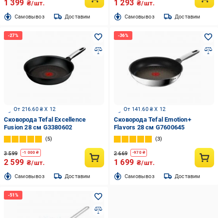
1 399
1 293
₴/шт.
₴/шт.
Cамовывоз
Доставим
Cамовывоз
Доставим
От 216.60 ₴ X 12
От 141.60 ₴ X 12
Сковорода Tefal Excellence
Сковорода Tefal Emotion+
Fusion 28 см G3380602
Flavors 28 см G7600645
5
3
3 599
2 669
-
1 000
₴
-
970
₴
2 599
1 699
₴/шт.
₴/шт.
Cамовывоз
Доставим
Cамовывоз
Доставим