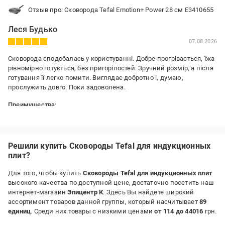
Отзыв про: Сковорода Tefal Emotion+ Power 28 см E3410655
Леся Будько
07.08.2026
Сковорода сподобалась у користуванні. Добре прогрівається, їжа
рівномірно готується, без пригорілостей. Зручний розмір, а після
готування її легко помити. Виглядає добротно і, думаю,
прослужить довго. Поки задоволена.
Преимущества:
Стильна, продумана, зручна
Решили купить Сковороды Tefal для индукционных
плит?
Для того, чтобы купить
Сковороды Tefal для индукционных плит
высокого качества по доступной цене, достаточно посетить наш
интернет-магазин
Эпицентр К
. Здесь Вы найдете широкий
ассортимент товаров данной группы, который насчитывает
89
единиц
. Среди них товары с низкими ценами
от 114 до 44016
грн.