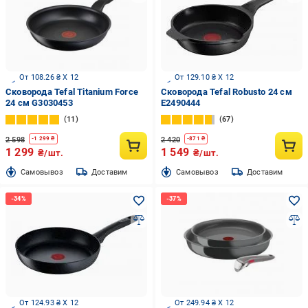
От 108.26 ₴ X 12
От 129.10 ₴ X 12
Сковорода Tefal Titanium Force
Сковорода Tefal Robusto 24 см
24 см G3030453
E2490444
11
67
2 598
2 420
-
1 299
₴
-
871
₴
1 299
1 549
₴/шт.
₴/шт.
Cамовывоз
Доставим
Cамовывоз
Доставим
От 124.93 ₴ X 12
От 249.94 ₴ X 12