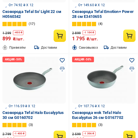
От 74.92 ₴ X 12
От 149.60 ₴ X 12
Сковорода Tefal So' Light 22 см
Сковорода Tefal Emotion+ Power
H0560342
28 см E3410655
17
4
1 299
2 899
-
400
₴
-
1 104
₴
899
1 795
₴/шт.
₴/шт.
Привезём
Доставим
Cамовывоз
Доставим
От 116.59 ₴ X 12
От 107.76 ₴ X 12
Сковорода Tefal Halo Eucalyptus
Сковорода wok Tefal Halo
30 см G0160702
Eucalyptus 26 см G0167702
3
3
2 799
2 599
-
1 400
₴
-
1 306
₴