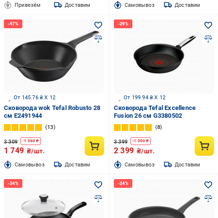
Привезём
Доставим
Cамовывоз
Доставим
От 145.76 ₴ X 12
От 199.94 ₴ X 12
Сковорода wok Tefal Robusto 28
Сковорода Tefal Excellence
см E2491944
Fusion 26 см G3380502
13
8
3 309
3 399
-
1 560
₴
-
1 000
₴
1 749
2 399
₴/шт.
₴/шт.
Cамовывоз
Доставим
Cамовывоз
Доставим