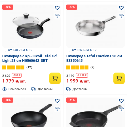
От 148.26 ₴ X 12
От 166.60 ₴ X 12
Сковорода с крышкой Tefal So'
Сковорода Tefal Emotion+ 28 см
Light 28 см H0560642_SET
E3350645
12
2
2 629
3 199
-
850
₴
-
1 200
₴
1 779
1 999
₴/шт.
₴/шт.
Cамовывоз
Доставим
Доставим