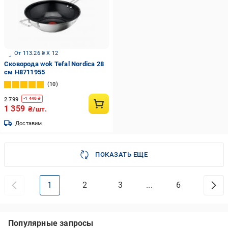
От 113.26 ₴ X 12
Сковорода wok Tefal Nordica 28
см H8711955
10
2 799
-
1 440
₴
1 359
₴/шт.
Доставим
ПОКАЗАТЬ ЕЩЕ
1
2
3
...
6
Популярные запросы