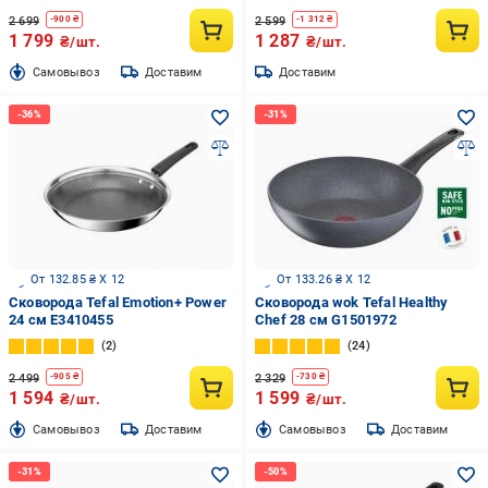
2 699
2 599
-
900
₴
-
1 312
₴
1 799
1 287
₴/шт.
₴/шт.
Cамовывоз
Доставим
Доставим
От 132.85 ₴ X 12
От 133.26 ₴ X 12
Сковорода Tefal Emotion+ Power
Сковорода wok Tefal Healthy
24 см E3410455
Chef 28 см G1501972
2
24
2 499
2 329
-
905
₴
-
730
₴
1 594
1 599
₴/шт.
₴/шт.
Cамовывоз
Доставим
Cамовывоз
Доставим