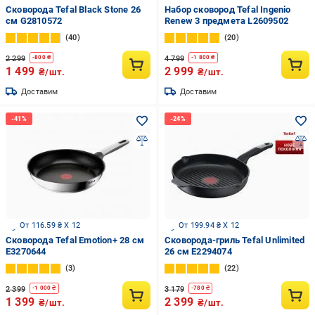
Сковорода Tefal Black Stone 26
Набор сковород Tefal Ingenio
см G2810572
Renew 3 предмета L2609502
40
20
2 299
4 799
-
800
₴
-
1 800
₴
1 499
2 999
₴/шт.
₴/шт.
Доставим
Доставим
От 116.59 ₴ X 12
От 199.94 ₴ X 12
Сковорода Tefal Emotion+ 28 см
Сковорода-гриль Tefal Unlimited
E3270644
26 см E2294074
3
22
2 399
3 179
-
1 000
₴
-
780
₴
1 399
2 399
₴/шт.
₴/шт.