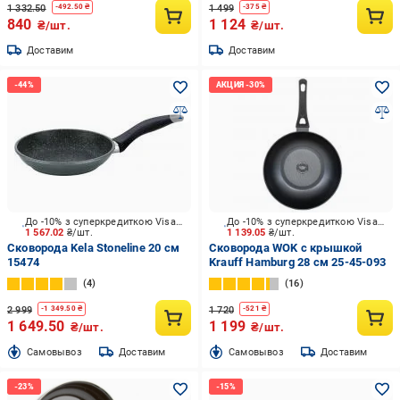
1 332.50
1 499
-
492.50
₴
-
375
₴
840
1 124
₴/шт.
₴/шт.
Доставим
Доставим
До -10% з суперкредиткою Visa Вигода
До -10% з суперкредиткою Visa Вигода
1 567.02
₴/шт.
1 139.05
₴/шт.
Сковорода Kela Stoneline 20 см
Сковорода WOK с крышкой
15474
Krauff Hamburg 28 см 25-45-093
4
16
2 999
1 720
-
1 349.50
₴
-
521
₴
1 649.50
1 199
₴/шт.
₴/шт.
Cамовывоз
Доставим
Cамовывоз
Доставим