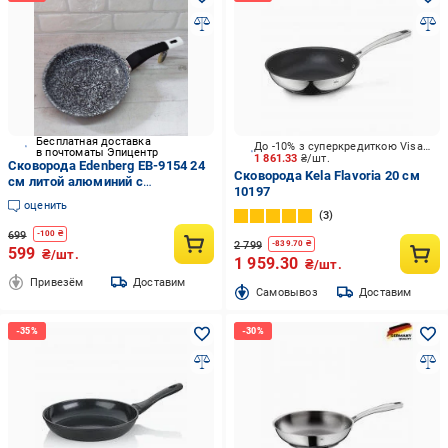
Бесплатная доставка
До -10% з суперкредиткою Visa Вигода
в почтоматы Эпицентр
1 861.33
₴/шт.
Сковорода Edenberg EB-9154 24
Сковорода Kela Flavoria 20 см
см литой алюминий с
10197
гранитным антипригарным
оценить
покрытием
3
699
-
100
₴
2 799
-
839.70
₴
599
₴/шт.
1 959.30
₴/шт.
Привезём
Доставим
Cамовывоз
Доставим