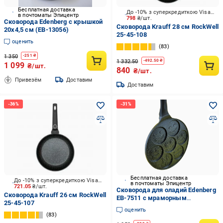
Бесплатная доставка
До -10% з суперкредиткою Visa Вигода
в почтоматы Эпицентр
798
₴/шт.
Сковорода Edenberg с крышкой
Сковорода Krauff 28 см RockWell
20x4,5 см (EB-13056)
25-45-108
оценить
83
1 350
-
251
₴
1 332.50
-
492.50
₴
1 099
₴/шт.
840
₴/шт.
Привезём
Доставим
Доставим
Бесплатная доставка
До -10% з суперкредиткою Visa Вигода
в почтоматы Эпицентр
721.05
₴/шт.
Сковорода для оладий Edenberg
Сковорода Krauff 26 см RockWell
EB-7511 с мраморным
25-45-107
антипригарным покрытием 27
оценить
см.
83