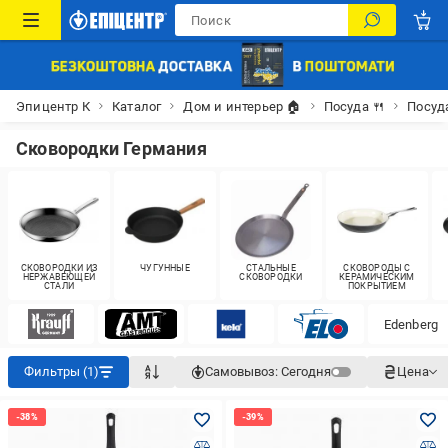
Эпицентр К
Каталог
Дом и интерьер 🏠
Посуда 🍴
Посуд
Сковородки Германия
СКОВОРОДКИ ИЗ
ЧУГУННЫЕ
СТАЛЬНЫЕ
СКОВОРОДЫ С
НЕРЖАВЕЮЩЕЙ
СКОВОРОДКИ
КЕРАМИЧЕСКИМ
СТАЛИ
ПОКРЫТИЕМ
Edenberg
Фильтры (1)
Самовывоз:
Сегодня
Цена