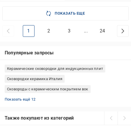
ПОКАЗАТЬ ЕЩЕ
1
2
3
...
24
Популярные запросы
Керамические сковородки для индукционных плит
Сковородки керамика Италия
Сковороды с керамическим покрытием вок
Сковородки вок 24 см
Алюминиевые сковородки с керамическим покрытием
Сковородки керамика Delimano
Сковороды AMT Gastroguss сковорода-гриль
Сковороды Tefal для блинов/оладьев
Сковорода-гриль Tefal
Сковородки Tefal 24 см
Сковородки вок с крышкой
Блинная сковородка для индукционной плиты
Сковороды Tefal для индукционных плит
Сковородки Fissman вок
Сковородки вок Tefal
Показать ещё 12
Также покупают из категорий