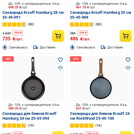
До -10% з суперкредиткою Visa Вигода
До -10% з суперкредиткою Visa Вигода
698.25
₴/шт.
461.70
₴/шт.
Сковорода Krauff Hamburg 28 см
Сковорода Krauff Hamburg 20 см
25-45-091
25-45-088
80
80
1 224
784
-
489
₴
-
298
₴
735
486
₴/шт.
₴/шт.
Cамовывоз
Доставим
Cамовывоз
Доставим
До -10% з суперкредиткою Visa Вигода
До -10% з суперкредиткою Visa Вигода
584.25
₴/шт.
627
₴/шт.
Сковорода для блинов Krauff
Сковорода для блинов Krauff 24
Hamburg 24 см 25-45-094
см RockWood 25-45-100
19
16
-
575
₴
-
389.20
₴