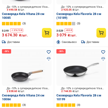
До -10% з суперкредиткою Visa Вигода
До -10% з суперкредиткою Visa Вигода
3 490.58
₴/шт.
2 925.05
₴/шт.
Сковорода Kela Vitana 28 см
Сковорода Kela Flavoria 28 см
10085
(10189)
3
3
5 249
3 529
-
1 574.70
₴
-
450
₴
3 674.30
3 079
₴/шт.
₴/шт.
Доставим
Cамовывоз
Доставим
До -10% з суперкредиткою Visa Вигода
До -10% з суперкредиткою Visa Вигода
2 838.60
₴/шт.
2 744.55
₴/шт.
Сковорода Kela Vitana 24 см
Сковорода Kela Flavoria 28 см
10084
10199
3
3