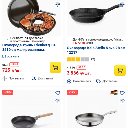
Бесплатная доставка
До -10% з суперкредиткою Visa Вигода
в почтоматы Эпицентр
3 672.70
₴/шт.
Сковорода-гриль Edenberg EB-
Сковорода Kela Stella Nova 28 см
3410 с эмалированным
12217
покрытием 33 см со съемной
оценить
ручкой с крышкой
2
950
-
225
₴
4 549
-
683
₴
725
₴/шт.
3 866
₴/шт.
Привезём
Доставим
Cамовывоз
Доставим