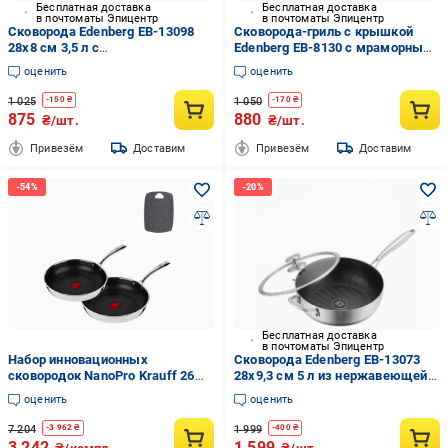
Бесплатная доставка
Бесплатная доставка
в почтоматы Эпицентр
в почтоматы Эпицентр
Сковорода Edenberg EB-13098
Сковорода-гриль с крышкой
28х8 см 3,5 л с
Edenberg EB-8130 с мраморным
термоиндикатором и
покрытием и съемной ручкой 28
оценить
оценить
антипригарным покрытием с
см
крышкой
1 025
1 050
-
150
₴
-
170
₴
875
880
₴/шт.
₴/шт.
Привезём
Доставим
Привезём
Доставим
Бесплатная доставка
в почтоматы Эпицентр
Набор инновационных
Сковорода Edenberg EB-13073
сковородок NanoPro Krauff 26
28х9,3 см 5 л из нержавеющей
см и 28 см и кухонная доска (55-
стали с антипригарным
оценить
оценить
333-506)
покрытием и крышкой (EB-
13073)
7 204
1 999
-
3 962
₴
-
400
₴
3 242
1 599