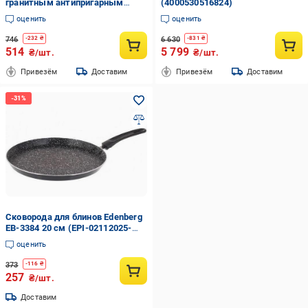
гранитным антипригарным
(4000530516824)
покрытием без крышки 24 см
оценить
оценить
(EPI-15102025-1057)
746
6 630
-
232
₴
-
831
₴
514
5 799
₴/шт.
₴/шт.
Привезём
Доставим
Привезём
Доставим
Сковорода для блинов Edenberg
EB-3384 20 см (EPI-02112025-
169)
оценить
373
-
116
₴
257
₴/шт.
Доставим