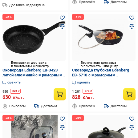
Привезём
Доставим
Доставка недоступна
Бесплатная доставка
Бесплатная доставка
в почтоматы Эпицентр
в почтоматы Эпицентр
Сковорода Edenberg EB-3423
Сковорода глубокая Edenberg
литой алюминий с мраморным
EB-5718 с мраморным
антипригарным покрытием 24
покрытием с крышкой 26 см 2,7
оценить
оценить
см без крышки
л (EPI-11122025-101)
950
1 201
-
320
₴
-
373
₴
630
828
₴/шт.
₴/шт.
Привезём
Доставим
Привезём
Доставим