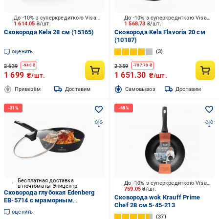
До -10% з суперкредиткою Visa Вигода
До -10% з суперкредиткою Visa Вигода
1 614.05
₴/шт.
1 568.73
₴/шт.
Сковорода Kela 28 см (15165)
Сковорода Kela Flavoria 20 см
(10187)
оценить
3
2 639
2 359
-
940
₴
-
707.70
₴
1 699
1 651.30
₴/шт.
₴/шт.
Привезём
Доставим
Cамовывоз
Доставим
Бесплатная доставка
До -10% з суперкредиткою Visa Вигода
в почтоматы Эпицентр
759.05
₴/шт.
Сковорода глубокая Edenberg
Сковорода wok Krauff Prime
EB-5714 с мраморным
Chef 28 см 5-45-213
покрытием с крышкой 22 см 1,7
оценить
л (EPI-11122025-100)
37