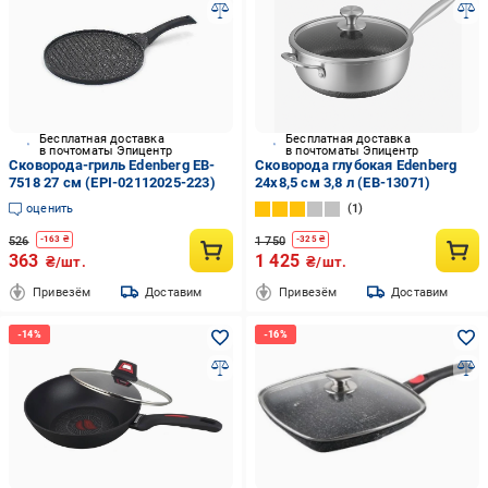
Бесплатная доставка
Бесплатная доставка
в почтоматы Эпицентр
в почтоматы Эпицентр
Сковорода-гриль Edenberg EB-
Cковорода глубокая Edenberg
7518 27 см (EPI-02112025-223)
24x8,5 см 3,8 л (EB-13071)
оценить
1
526
1 750
-
163
₴
-
325
₴
363
1 425
₴/шт.
₴/шт.
Привезём
Доставим
Привезём
Доставим