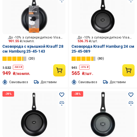
До -10% з суперкредиткою Visa Вигода
До -10% з суперкредиткою Visa Вигода
901.55
₴/компл.
536.75
₴/шт.
Сковорода с крышкой Krauff 28
Сковорода Krauff Hamburg 24 см
см Hamburg 25-45-143
25-45-089
20
80
1 532
941
-
583
₴
-
376
₴
949
565
₴/компл.
₴/шт.
Cамовывоз
Доставим
Cамовывоз
Доставим