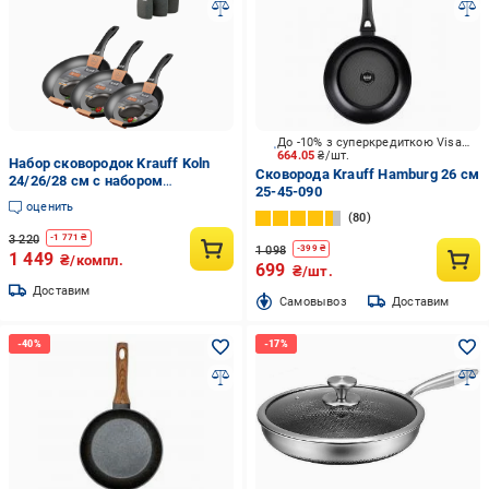
До -10% з суперкредиткою Visa Вигода
664.05
₴/шт.
Набор сковородок Krauff Koln
Сковорода Krauff Hamburg 26 см
24/26/28 см с набором
25-45-090
кухонных досок (55-333-449)
оценить
80
3 220
-
1 771
₴
1 098
-
399
₴
1 449
₴/компл.
699
₴/шт.
Доставим
Cамовывоз
Доставим