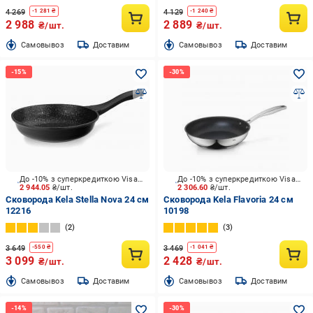
4 269
4 129
-
1 281
₴
-
1 240
₴
2 988
2 889
₴/шт.
₴/шт.
Cамовывоз
Доставим
Cамовывоз
Доставим
До -10% з суперкредиткою Visa Вигода
До -10% з суперкредиткою Visa Вигода
2 944.05
₴/шт.
2 306.60
₴/шт.
Сковорода Kela Stella Nova 24 см
Сковорода Kela Flavoria 24 см
12216
10198
2
3
3 649
3 469
-
550
₴
-
1 041
₴
3 099
2 428
₴/шт.
₴/шт.
Cамовывоз
Доставим
Cамовывоз
Доставим