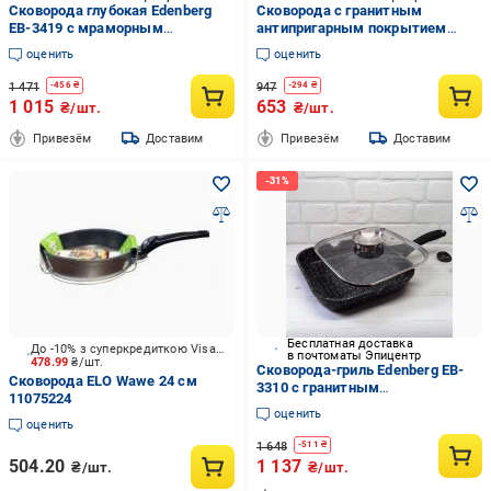
Сковорода глубокая Edenberg
Сковорода с гранитным
EB-3419 с мраморным
антипригарным покрытием
антипригарным покрытием и
Edenberg EB-9166 24 см
оценить
оценить
крышкой 26 см (EPI-09112025-
122)
1 471
947
-
456
₴
-
294
₴
1 015
653
₴/шт.
₴/шт.
Привезём
Доставим
Привезём
Доставим
Бесплатная доставка
До -10% з суперкредиткою Visa Вигода
в почтоматы Эпицентр
478.99
₴/шт.
Сковорода-гриль Edenberg EB-
Сковорода ELO Wawe 24 см
3310 с гранитным
11075224
антипригарным покрытием для
оценить
индукционной плиты 28 см (EPI-
оценить
15102025-1084)
1 648
-
511
₴
504.20
1 137
₴/шт.
₴/шт.