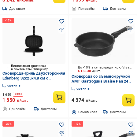
₴/компл.
₴/шт.
Доставим
Привезём
Доставим
Бесплатная доставка
До -10% з суперкредиткою Visa Вигода
в почтоматы Эпицентр
4 155.30
₴/шт.
Сковорода-гриль двухсторонняя
Сковорода со съемной ручкой
Edenberg 32х25х4,8 см с
AMT Gastroguss Braise Pan 24
мраморным антипригарным
оценить
см 724-Z20B
покрытием
оценить
1 650
-
300
₴
1 350
4 374
₴/шт.
₴/шт.
Привезём
Доставим
Cамовывоз
Доставим