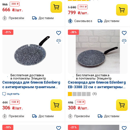
966
-
300
₴
1 590
-
791
₴
666
₴/шт.
799
₴/шт.
Привезём
Доставим
Cамовывоз
Доставим
Бесплатная доставка
Бесплатная доставка
в почтоматы Эпицентр
в почтоматы Эпицентр
Сковорода для блинов Edenberg
Сковорода для блинов Edenberg
с антипригарным гранитным
EB-3388 22 см с антипригарным
покрытием 20 см (EB-3387)
гранитным покрытием (EPI-
оценить
1
09112025-118)
444
446
-
138
₴
-
138
₴
306
308
₴/шт.
₴/шт.
Привезём
Доставим
Привезём
Доставим