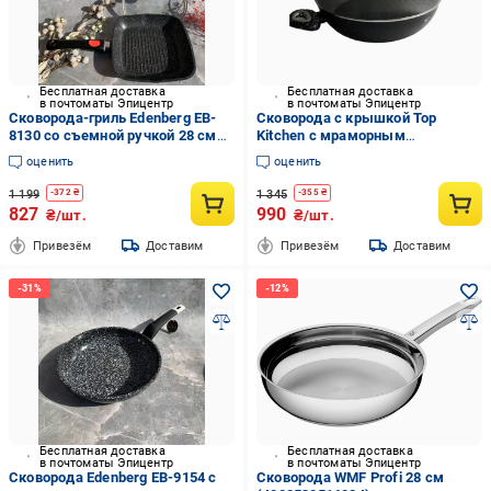
Бесплатная доставка
Бесплатная доставка
в почтоматы Эпицентр
в почтоматы Эпицентр
Сковорода-гриль Edenberg EB-
Сковорода с крышкой Top
8130 со съемной ручкой 28 см
Kitchen с мраморным
(EPI-15102025-1091)
антипригарным покрытием 32
оценить
оценить
см 5 л (TK00096)
1 199
1 345
-
372
₴
-
355
₴
827
990
₴/шт.
₴/шт.
Привезём
Доставим
Привезём
Доставим
Бесплатная доставка
Бесплатная доставка
в почтоматы Эпицентр
в почтоматы Эпицентр
Сковорода Edenberg EB-9154 с
Сковорода WMF Profi 28 см