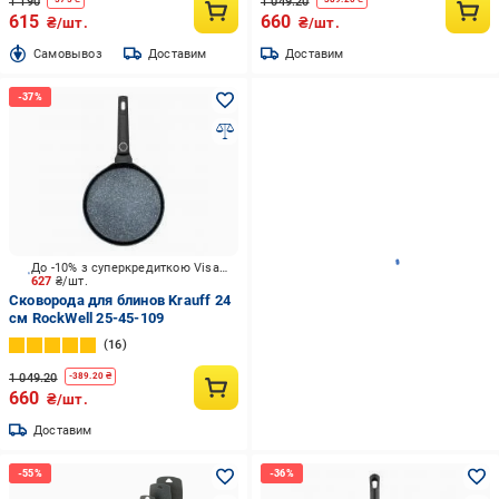
1 190
1 049.20
615
660
₴/шт.
₴/шт.
Cамовывоз
Доставим
Доставим
До -10% з суперкредиткою Visa Вигода
627
₴/шт.
Сковорода для блинов Krauff 24
см RockWell 25-45-109
16
1 049.20
-
389.20
₴
660
₴/шт.
Доставим