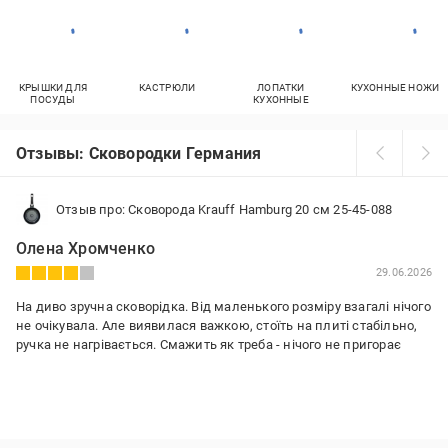
КРЫШКИ ДЛЯ
КАСТРЮЛИ
ЛОПАТКИ
КУХОННЫЕ НОЖИ
ПОСУДЫ
КУХОННЫЕ
Отзывы: Сковородки Германия
Отзыв про: Сковорода Krauff Hamburg 20 см 25-45-088
Олена Хромченко
29.06.2026
На диво зручна сковорідка. Від маленького розміру взагалі нічого
не очікувала. Але виявилася важкою, стоїть на плиті стабільно,
ручка не нагрівається. Смажить як треба - нічого не пригорає