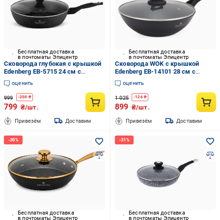
Бесплатная доставка
Бесплатная доставка
в почтоматы Эпицентр
в почтоматы Эпицентр
Сковорода глубокая с крышкой
Сковорода WOK с крышкой
Edenberg EB-5715 24 см с
Edenberg EB-14101 28 см с
мраморным антипригарным
мраморным покрытием
оценить
оценить
покрытием
999
1 025
-
200
₴
-
126
₴
799
899
₴/шт.
₴/шт.
Привезём
Доставим
Привезём
Доставим
Бесплатная доставка
Бесплатная доставка
в почтоматы Эпицентр
в почтоматы Эпицентр