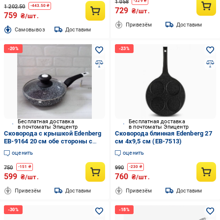
1 058
-
329
₴
1 202.50
-
443.50
₴
729
₴/шт.
759
₴/шт.
Привезём
Доставим
Cамовывоз
Доставим
Бесплатная доставка
Бесплатная доставка
в почтоматы Эпицентр
в почтоматы Эпицентр
Сковорода с крышкой Edenberg
Сковорода блинная Edenberg 27
EB-9164 20 см обе стороны с
см 4х9,5 см (EB-7513)
гранитным покрытием
оценить
оценить
750
990
-
151
₴
-
230
₴
599
760
₴/шт.
₴/шт.
Привезём
Доставим
Привезём
Доставим