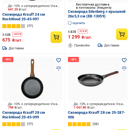
Бесплатная доставка
До -10% з суперкредиткою Visa Вигода
в почтоматы Эпицентр
641.25
₴/шт.
Сковорода Edenberg с крышкой
Сковорода Krauff 24 см
26x5,3 см (EB-13059)
RockWood 25-45-097
оценить
77
1 575
-
276
₴
1 125
-
450
₴
1 299
₴/шт.
675
₴/шт.
Привезём
Доставим
Доставим
До -10% з суперкредиткою Visa Вигода
До -10% з суперкредиткою Visa Вигода
798
₴/шт.
1 067.80
₴/шт.
Сковорода Krauff 28 см
Сковорода Krauff 28 см 25-287-
RockWood 25-45-099
006
77
33