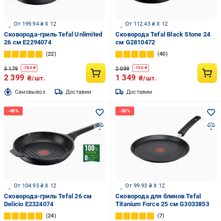
От 199.94 ₴ X 12
От 112.43 ₴ X 12
Сковорода-гриль Tefal Unlimited
Сковорода Tefal Black Stone 24
26 см E2294074
см G2810472
22
40
3 179
2 099
-
780
₴
-
750
₴
2 399
1 349
₴/шт.
₴/шт.
Cамовывоз
Доставим
Доставим
От 104.93 ₴ X 12
От 99.93 ₴ X 12
Сковорода-гриль Tefal 26 см
Сковорода для блинов Tefal
Delicio E2324074
Titanium Force 25 см G3033853
24
7