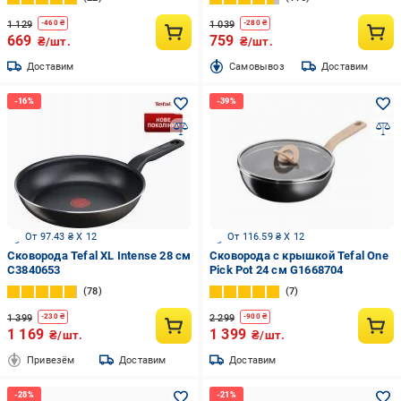
1 129
1 039
-
460
₴
-
280
₴
669
759
₴/шт.
₴/шт.
Доставим
Cамовывоз
Доставим
От 97.43 ₴ X 12
От 116.59 ₴ X 12
Сковорода Tefal XL Intense 28 см
Сковорода с крышкой Tefal One
C3840653
Pick Pot 24 см G1668704
78
7
1 399
2 299
-
230
₴
-
900
₴
1 169
1 399
₴/шт.
₴/шт.
Привезём
Доставим
Доставим