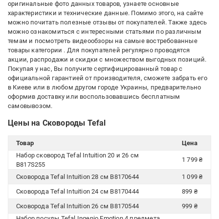
оригинальные фото данных товаров, узнаете основные
характеристики и технические данные. Помимо этого, на сайте
можно почитать полезные отзывы от покупателей. Также здесь
можно ознакомиться с интересными статьями по различным
темам и посмотреть видеообзоры на самые востребованные
товары категории
. Для покупателей регулярно проводятся
акции, распродажи и скидки с множеством выгодных позиций.
Покупая у нас, Вы получите сертифицированный товар с
официальной гарантией от производителя, сможете забрать его
в Киеве или в любом другом городе Украины, предварительно
оформив доставку или воспользовавшись бесплатным
самовывозом.
Цены на Сковороды Tefal
Товар
Цена
Набор сковород Tefal Intuition 20 и 26 см
1 799 ₴
B817S255
Сковорода Tefal Intuition 28 cм B8170644
1 099 ₴
Сковорода Tefal Intuition 24 cм B8170444
899 ₴
Сковорода Tefal Intuition 26 cм B8170544
999 ₴
Набор посуды Tefal Ingenio Emotion 4 предмета