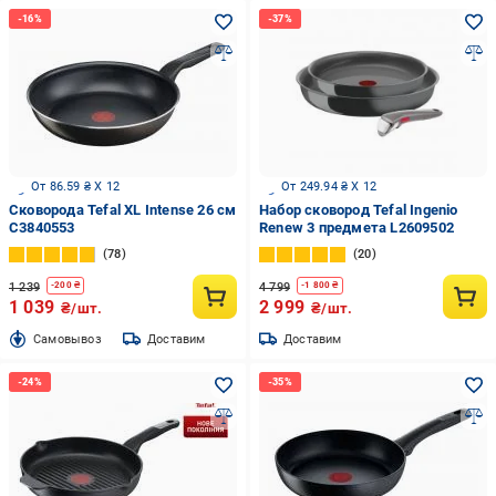
От 86.59 ₴ X 12
От 249.94 ₴ X 12
Сковорода Tefal XL Intense 26 см
Набор сковород Tefal Ingenio
C3840553
Renew 3 предмета L2609502
78
20
1 239
4 799
-
200
₴
-
1 800
₴
1 039
2 999
₴/шт.
₴/шт.
Cамовывоз
Доставим
Доставим