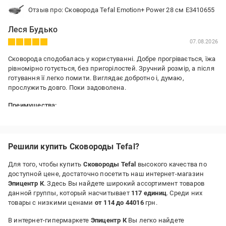
Отзыв про: Сковорода Tefal Emotion+ Power 28 см E3410655
Леся Будько
07.08.2026
Сковорода сподобалась у користуванні. Добре прогрівається, їжа
рівномірно готується, без пригорілостей. Зручний розмір, а після
готування її легко помити. Виглядає добротно і, думаю,
прослужить довго. Поки задоволена.
Преимущества:
Стильна, продумана, зручна
Решили купить Сковороды Tefal?
Для того, чтобы купить
Сковороды Tefal
высокого качества по
доступной цене, достаточно посетить наш интернет-магазин
Эпицентр К
. Здесь Вы найдете широкий ассортимент товаров
данной группы, который насчитывает
117 единиц
. Среди них
товары с низкими ценами
от 114 до 44016
грн.
В интернет-гипермаркете
Эпицентр К
Вы легко найдете