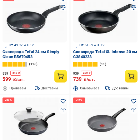
От 49.92 ₴ X 12
От 61.59 ₴ X 12
Сковорода Tefal 24 см Simply
Сковорода Tefal XL Intense 20 см
Clean B5670453
C3840233
116
11
839
939
-
240
₴
-
200
₴
599
739
₴/шт.
₴/шт.
Привезём
Доставим
Cамовывоз
Доставим