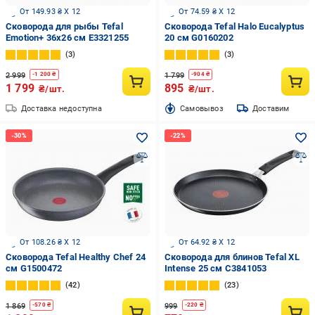
От 149.93 ₴ X 12
От 74.59 ₴ X 12
Сковорода для рыбы Tefal
Сковорода Tefal Halo Eucalyptus
Emotion+ 36x26 см E3321255
20 см G0160202
3
3
2 999
1 799
-
1 200
₴
-
904
₴
1 799
895
₴/шт.
₴/шт.
Доставка недоступна
Cамовывоз
Доставим
От 108.26 ₴ X 12
От 64.92 ₴ X 12
Сковорода Tefal Healthy Chef 24
Сковорода для блинов Tefal XL
см G1500472
Intense 25 см C3841053
42
23
1 869
999
-
570
₴
-
220
₴