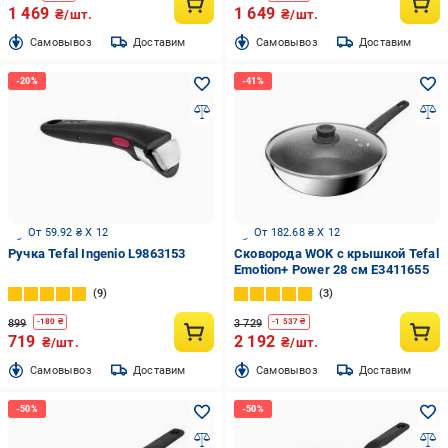
1 469
1 649
₴/шт.
₴/шт.
Cамовывоз
Доставим
Cамовывоз
Доставим
От 59.92 ₴ X 12
От 182.68 ₴ X 12
Ручка Tefal Ingenio L9863153
Сковорода WOK с крышкой Tefal
Emotion+ Power 28 см E3411655
9
3
899
3 729
-
180
₴
-
1 537
₴
719
2 192
₴/шт.
₴/шт.
Cамовывоз
Доставим
Cамовывоз
Доставим