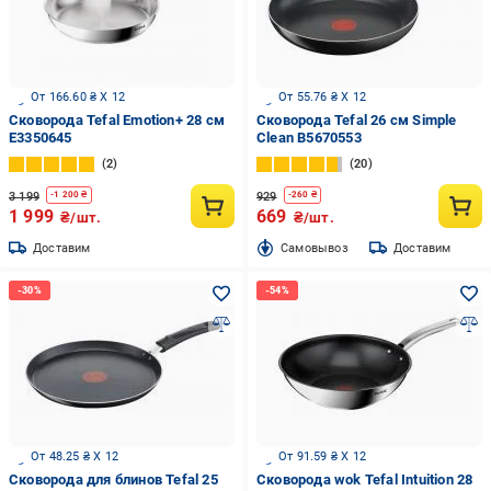
От 166.60 ₴ X 12
От 55.76 ₴ X 12
Сковорода Tefal Emotion+ 28 см
Сковорода Tefal 26 см Simple
E3350645
Clean B5670553
2
20
3 199
929
-
1 200
₴
-
260
₴
1 999
669
₴/шт.
₴/шт.
Доставим
Cамовывоз
Доставим
От 48.25 ₴ X 12
От 91.59 ₴ X 12
Сковорода для блинов Tefal 25
Сковорода wok Tefal Intuition 28