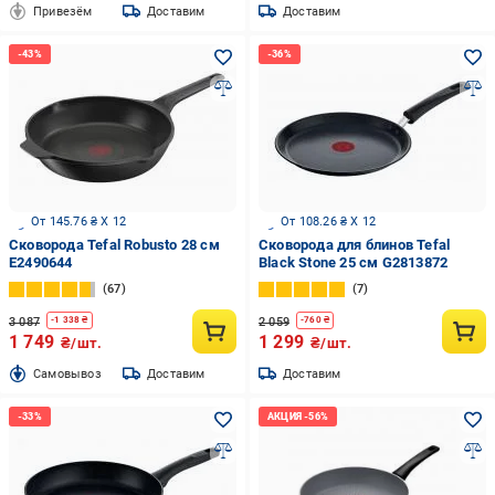
Привезём
Доставим
Доставим
От 145.76 ₴ X 12
От 108.26 ₴ X 12
Сковорода Tefal Robusto 28 см
Сковорода для блинов Tefal
E2490644
Black Stone 25 см G2813872
67
7
3 087
2 059
-
1 338
₴
-
760
₴
1 749
1 299
₴/шт.
₴/шт.
Cамовывоз
Доставим
Доставим