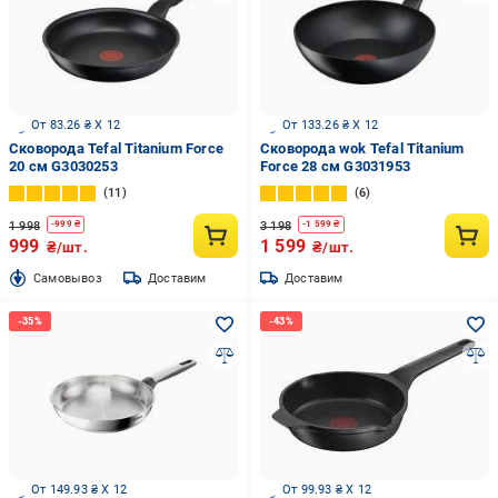
От 83.26 ₴ X 12
От 133.26 ₴ X 12
Сковорода Tefal Titanium Force
Сковорода wok Tefal Titanium
20 см G3030253
Force 28 см G3031953
11
6
1 998
3 198
-
999
₴
-
1 599
₴
999
1 599
₴/шт.
₴/шт.
Cамовывоз
Доставим
Доставим
От 149.93 ₴ X 12
От 99.93 ₴ X 12