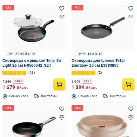
От 139.93 ₴ X 12
От 91.18 ₴ X 12
Сковорода с крышкой Tefal So'
Сковорода для блинов Tefal
Light 26 см H0560542_SET
Emotion+ 25 см E3383855
12
2
2 369
1 999
-
690
₴
-
905
₴
1 679
1 094
₴/шт.
₴/шт.
Cамовывоз
Доставим
Cамовывоз
Доставим