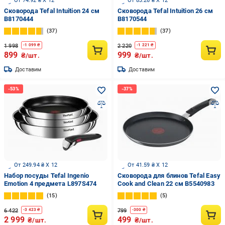
От 74.92 ₴ X 12
От 83.26 ₴ X 12
Сковорода Tefal Intuition 24 cм
Сковорода Tefal Intuition 26 cм
B8170444
B8170544
37
37
1 998
2 220
-
1 099
₴
-
1 221
₴
899
999
₴/шт.
₴/шт.
Доставим
Доставим
От 249.94 ₴ X 12
От 41.59 ₴ X 12
Набор посуды Tefal Ingenio
Сковорода для блинов Tefal Easy
Emotion 4 предмета L897S474
Cook and Clean 22 см B5540983
15
5
6 422
799
-
3 423
₴
-
300
₴
2 999
499
₴/шт.
₴/шт.