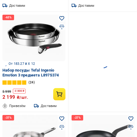
Доставим
Доставим
От 183.27 ₴ X 12
Набор посуды Tefal Ingenio
Emotion 3 предмета L897S374
24
5 999
-
3 800
₴
2 199
₴/шт.
Привезём
Доставим