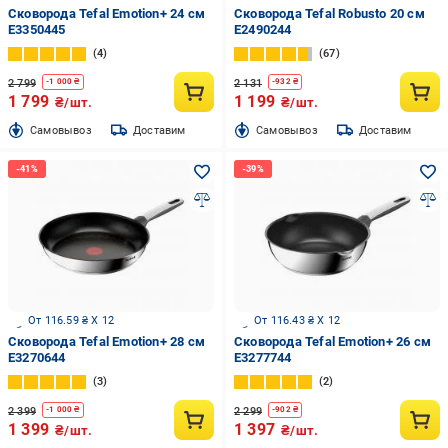
Сковорода Tefal Emotion+ 24 см
Сковорода Tefal Robusto 20 см
E3350445
E2490244
4
67
2 799
2 131
-
1 000
₴
-
932
₴
1 799
1 199
₴/шт.
₴/шт.
Cамовывоз
Доставим
Cамовывоз
Доставим
От 116.59 ₴ X 12
От 116.43 ₴ X 12
Сковорода Tefal Emotion+ 28 см
Сковорода Tefal Emotion+ 26 см
E3270644
E3277744
3
2
2 399
2 299
-
1 000
₴
-
902
₴
1 399
1 397
₴/шт.
₴/шт.