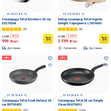
От 83.01 ₴ X 12
От 216.60 ₴ X 12
Сковорода Tefal Emotion+ 20 см
Набор сковород Tefal Ingenio
E3270244
Delight 3 предмета L7839043
2
6
1 799
4 799
-
803
₴
-
2 200
₴
996
2 599
₴/шт.
₴/уп.
Доставим
Привезём
Доставим
От 55.76 ₴ X 12
От 63.26 ₴ X 12
Сковорода Tefal Cook Natural 24
Сковорода Tefal 28 см Simply
см B5790402
Clean B5670653
22
116