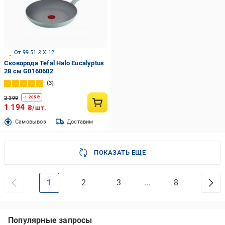
От 99.51 ₴ X 12
Сковорода Tefal Halo Eucalyptus
28 см G0160602
3
2 399
-
1 205
₴
1 194
₴/шт.
Cамовывоз
Доставим
ПОКАЗАТЬ ЕЩЕ
1
2
3
...
8
Популярные запросы