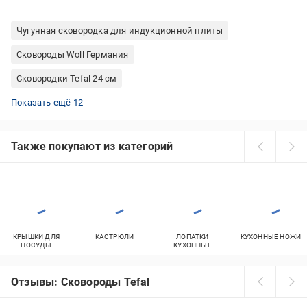
Чугунная сковородка для индукционной плиты
Сковороды Woll Германия
Сковородки Tefal 24 см
Сковородки керамика Италия
Сковороды Tefal для индукционных плит
Сковородки вок с крышкой
Сковородки вок 26 см
Алюминиевые сковородки с антипригарным покрытием
Сковороды AMT Gastroguss сковорода-гриль
Сковороды Ballarini Италия
Сковородки PTFE Италия
Сковородки сковорода вок чугун
Сковородки Tefal вок 28 см
Сковороды с керамическим покрытием вок
Сковородки Tefal 28 см
Показать ещё 12
Также покупают из категорий
КРЫШКИ ДЛЯ
КАСТРЮЛИ
ЛОПАТКИ
КУХОННЫЕ НОЖИ
ПОСУДЫ
КУХОННЫЕ
Отзывы: Сковороды Tefal