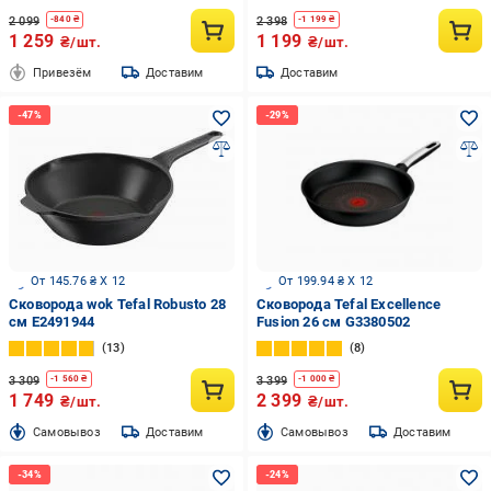
2 099
2 398
-
840
₴
-
1 199
₴
1 259
1 199
₴/шт.
₴/шт.
Привезём
Доставим
Доставим
От 145.76 ₴ X 12
От 199.94 ₴ X 12
Сковорода wok Tefal Robusto 28
Сковорода Tefal Excellence
см E2491944
Fusion 26 см G3380502
13
8
3 309
3 399
-
1 560
₴
-
1 000
₴
1 749
2 399
₴/шт.
₴/шт.
Cамовывоз
Доставим
Cамовывоз
Доставим