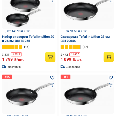
От 149.93 ₴ X 12
От 91.59 ₴ X 12
Набор сковород Tefal Intuition 20
Сковорода Tefal Intuition 28 cм
и 26 см B817S255
B8170644
14
37
3 331
2 442
-
1 532
₴
-
1 343
₴
1 799
1 099
₴/шт.
₴/шт.
Доставим
Доставим