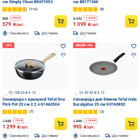
см Simply Clean B5671053
cм B8171944
116
8
829
2 442
-
250
₴
-
1 343
₴
579
1 099
₴/шт.
₴/шт.
Cамовывоз
Доставим
Доставим
От 108.26 ₴ X 12
От 82.92 ₴ X 12
Сковорода с крышкой Tefal One
Сковорода для блинов Tefal Halo
Pick Pot 22 см 2.2 л G1662504
Eucalyptus 25 см G0163802
7
3
1 999
1 999
-
700
₴
-
1 004
₴
1 299
995
₴/шт.
₴/шт.
Cамовывоз
Доставим
Cамовывоз
Доставим