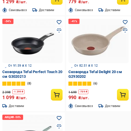
1 299
779
₴/шт.
₴/шт.
Cамовывоз
Доставим
Cамовывоз
Доставим
От 91.59 ₴ X 12
От 82.51 ₴ X 12
Сковорода Tefal Perfect Touch 20
Сковорода Tefal Delight 20 см
см G3020213
G2930202
8
6
2 398
1 699
-
1 299
₴
-
709
₴
1 099
990
₴/шт.
₴/шт.
Доставим
Cамовывоз
Доставим