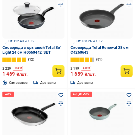
От 122.43 ₴ X 12
От 138.26 ₴ X 12
Сковорода с крышкой Tefal So'
Сковорода Tefal Renewal 28 см
Light 24 см H0560442_SET
C4260643
12
81
2 229
2 199
-
760
₴
-
540
₴
1 469
1 659
₴/шт.
₴/шт.
Cамовывоз
Доставим
Доставим