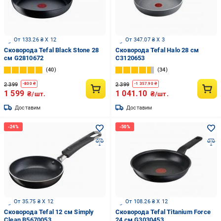
От 133.26 ₴ X 12
От 347.07 ₴ X 3
Сковорода Tefal Black Stone 28
Сковорода Tefal Halo 28 см
см G2810672
C3120653
40
34
2 399
2 399
-
800
₴
-
1 357.90
₴
1 599
1 041.10
₴/шт.
₴/шт.
Доставим
Доставим
От 35.75 ₴ X 12
От 108.26 ₴ X 12
Сковорода Tefal 12 см Simply
Сковорода Tefal Titanium Force
Clean B5670053
24 см G3030453