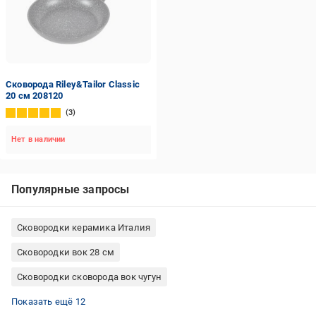
Сковорода Riley&Tailor Classic
20 см 208120
3
Нет в наличии
Популярные запросы
Сковородки керамика Италия
Сковородки вок 28 см
Сковородки сковорода вок чугун
Сковородки керамика BergHOFF
Сковородки алюминиевые вок
Сковородки Benson 28 см
Сковорода-гриль Tefal
Сковородки керамика Delimano
Чугунные сковородки с антипригарным покрытием
Сковороды Tefal для блинов/оладьев
Сковороды Woll Германия
Антипригарная сковорода с крышкой
Tefal набор сковородок
Сковороды AMT Gastroguss Германия
Сковородки вок 24 см
Показать ещё 12