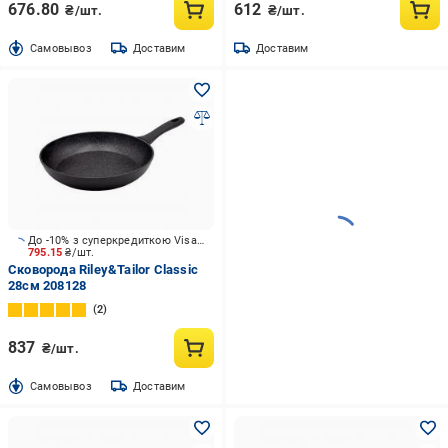
676.80
612
₴/шт.
₴/шт.
Cамовывоз
Доставим
Доставим
До -10% з суперкредиткою Visa Вигода
795.15
₴/шт.
Сковорода Riley&Tailor Classic
28см 208128
2
837
₴/шт.
Cамовывоз
Доставим