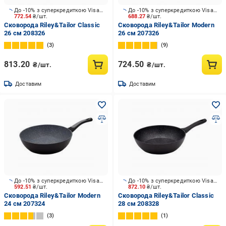
До -10% з суперкредиткою Visa Вигода
До -10% з суперкредиткою Visa Вигода
772.54
₴/шт.
688.27
₴/шт.
Сковорода Riley&Tailor Classic
Сковорода Riley&Tailor Modern
26 см 208326
26 см 207326
3
9
813.20
724.50
₴/шт.
₴/шт.
Доставим
Доставим
До -10% з суперкредиткою Visa Вигода
До -10% з суперкредиткою Visa Вигода
592.51
₴/шт.
872.10
₴/шт.
Сковорода Riley&Tailor Modern
Сковорода Riley&Tailor Classic
24 см 207324
28 см 208328
3
1