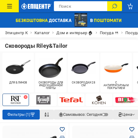
Эпицентр К
Каталог
Дом и интерьер 🏠
Посуда 🍴
Посуд
Сковороды Riley&Tailor
ДЛЯ БЛИНОВ
СКОВОРОДЫ ДЛЯ
СКОВОРОДКИ 28
С
ИНДУКЦИОННОЙ
СМ
АНТИПРИГАРНЫМ
ПЛИТЫ
ПОКРЫТИЕМ
Фильтры (1)
Самовывоз:
Сегодня
Цена