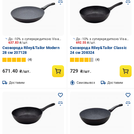
До -10% з суперкредиткою Visa Вигода
До -10% з суперкредиткою Visa Вигода
637.83
₴/шт.
692.55
₴/шт.
Сковорода Riley&Tailor Modern
Сковорода Riley&Tailor Classic
28 см 207128
24 см 208324
4
4
671.40
729
₴/шт.
₴/шт.
Доставим
Cамовывоз
Доставим