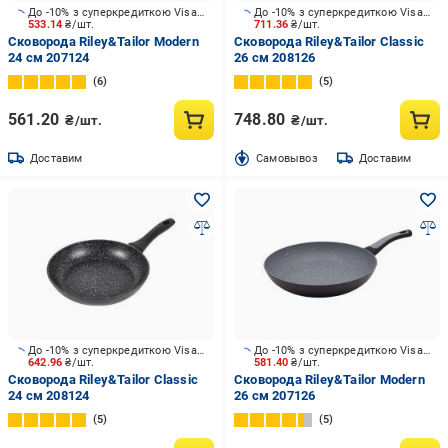
До -10% з суперкредиткою Visa Вигода
До -10% з суперкредиткою Visa Вигода
533.14
₴/шт.
711.36
₴/шт.
Сковорода Riley&Tailor Modern
Сковорода Riley&Tailor Classic
24 см 207124
26 см 208126
6
5
561.20
748.80
₴/шт.
₴/шт.
Доставим
Cамовывоз
Доставим
До -10% з суперкредиткою Visa Вигода
До -10% з суперкредиткою Visa Вигода
642.96
₴/шт.
581.40
₴/шт.
Сковорода Riley&Tailor Classic
Сковорода Riley&Tailor Modern
24 см 208124
26 см 207126
5
5