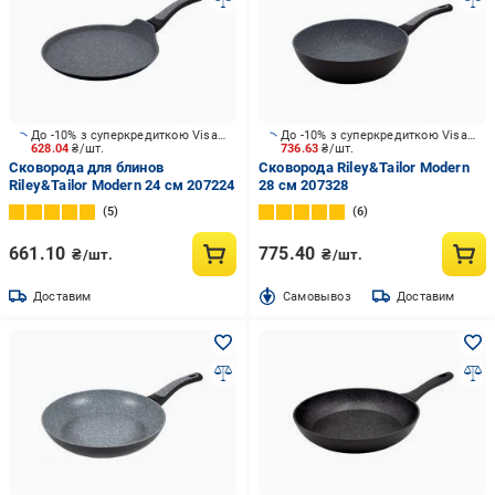
До -10% з суперкредиткою Visa Вигода
До -10% з суперкредиткою Visa Вигода
628.04
₴/шт.
736.63
₴/шт.
Сковорода для блинов
Сковорода Riley&Tailor Modern
Riley&Tailor Modern 24 см 207224
28 см 207328
5
6
661.10
775.40
₴/шт.
₴/шт.
Доставим
Cамовывоз
Доставим