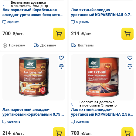
Бесплатная доставка
в почтоматы Эпицентр
Лак паркетный Корабельная
Лак яхтный алкидно-
алкидно-уретановая бесцветная
уретановый КОРАБЕЛЬНАЯ 0.75
2,5 л (31641717)
кг (23814113)
оценить
оценить
700
214
₴/шт.
₴/шт.
Привезём
Доставим
Доставим
Бесплатная доставка
в почтоматы Эпицентр
Лак паркетный алкидно-
Лак яхтный алкидно-
уретановый корабельный 0,75 л
уретановый КОРАБЕЛЬНА 2,5 кг
Бесцветный (31641838)
(340917810)
оценить
оценить
214
700
₴/шт.
₴/шт.