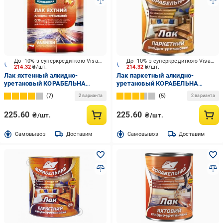
До -10% з суперкредиткою Visa Вигода
До -10% з суперкредиткою Visa Вигода
214.32
₴/шт.
214.32
₴/шт.
Лак яхтенный алкидно-
Лак паркетный алкидно-
уретановый КОРАБЕЛЬНА
уретановый КОРАБЕЛЬНА
глянец бесцветный 0,75 л
высокий глянец бесцветный
7
5
2 варианта
2 варианта
0,75 л
225.60
225.60
₴/шт.
₴/шт.
Cамовывоз
Доставим
Cамовывоз
Доставим