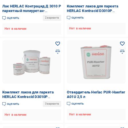
Лак HERLAC Контрацид Д 3010 P
Комплект лаков для паркета
паркетный полиуретан-
HERLAC Kontracid D3010P
акриловый шелковисто-
матовый 5,5 л
оценить
оценить
2 варианта
матовый 5 л
Нет в наличии
Нет в наличии
Комплект лаков для паркета
Отвердитель Herlac PUR-Haerter
HERLAC Kontracid D3010P
A01U 2,5 л
шелковисто-матовый 6,5 л
оценить
оценить
3 варианта
Нет в наличии
Нет в наличии