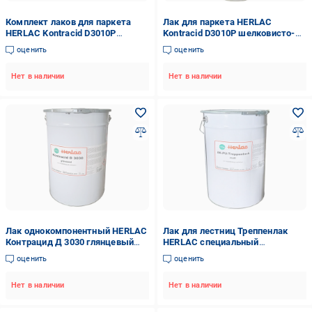
Комплект лаков для паркета
Лак для паркета HERLAC
HERLAC Kontracid D3010P
Kontracid D3010P шелковисто-
шелковисто-матовый 31,5 л.
матовый 25 л (D3010P-25)
оценить
оценить
Нет в наличии
Нет в наличии
Лак однокомпонентный HERLAC
Лак для лестниц Треппенлак
Контрацид Д 3030 глянцевый
HERLAC специальный
полиуретановый для мебели 25
сверхпрочный матовый 25 л
оценить
оценить
л
Нет в наличии
Нет в наличии