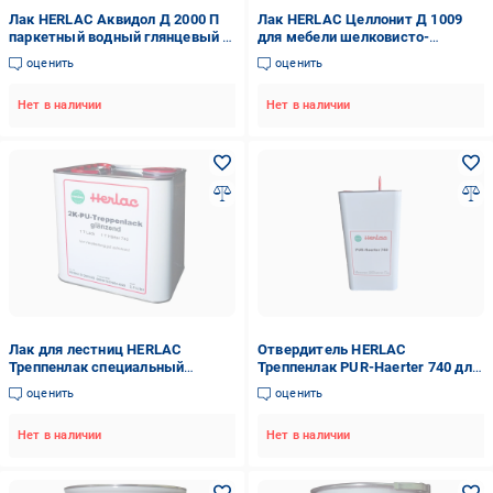
Лак HERLAC Аквидол Д 2000 П
Лак HERLAC Целлонит Д 1009
паркетный водный глянцевый 5
для мебели шелковисто-
кг.
матовый нитроцеллюлозный 5
оценить
оценить
л.
Нет в наличии
Нет в наличии
Лак для лестниц HERLAC
Отвердитель HERLAC
Треппенлак специальный
Треппенлак PUR-Haerter 740 для
сверхпрочный глянцевый 2,5 л
лака для ступеней 5 л
оценить
оценить
Нет в наличии
Нет в наличии