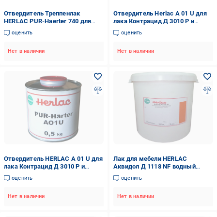
Отвердитель Треппенлак
Отвердитель Herlac A 01 U для
HERLAC PUR-Haerter 740 для
лака Контрацид Д 3010 P и
лака для ступеней 2,5 л
эмали Контрацид Д 3011 0,5 л
оценить
оценить
Нет в наличии
Нет в наличии
Отвердитель HERLAC A 01 U для
Лак для мебели HERLAC
лака Контрацид Д 3010 P и
Аквидол Д 1118 NF водный
эмали Контрацид Д 3011 0,5 кг
шелковисто-матовый 10 кг
оценить
оценить
Нет в наличии
Нет в наличии