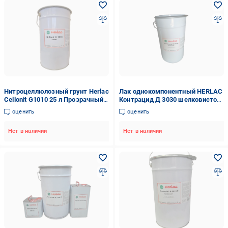
Нитроцеллюлозный грунт Herlac
Лак однокомпонентный HERLAC
Cellonit G1010 25 л Прозрачный
Контрацид Д 3030 шелковисто-
(G1010-25)
матовый полиуретановый для
оценить
оценить
мебели 25 л
Нет в наличии
Нет в наличии