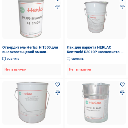
Отвердитель Herlac H 1500 для
Лак для паркета HERLAC
высокоглянцевой эмали
Kontracid D3010P шелковисто-
Контрацид Д 2090 1 л
матовый 5 л (D3010P-5)
оценить
оценить
Нет в наличии
Нет в наличии