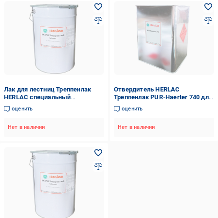
Лак для лестниц Треппенлак
Отвердитель HERLAC
HERLAC специальный
Треппенлак PUR-Haerter 740 для
сверхпрочный глубокоматовый
лака для ступеней 25 л
оценить
оценить
25 л
Нет в наличии
Нет в наличии