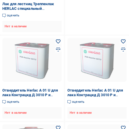
Лак для лестниц Треппенлак
HERLAC специальный
сверхпрочный глубокоматовый
оценить
2,5 л
Нет в наличии
Отвердитель Herlac A 01 U для
Отвердитель Herlac A 01 U для
лака Контрацид Д 3010 P и
лака Контрацид Д 3010 P и
эмали Контрацид Д 3011 2,5 кг
эмали Контрацид Д 3011 2,5 л
оценить
оценить
Нет в наличии
Нет в наличии