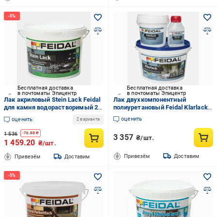
Бесплатная доставка
Бесплатная доставка
в почтоматы Эпицентр
в почтоматы Эпицентр
Лак акриловый Stein Lack Feidal
Лак двухкомпонентный
для камня водорастворимый 2,5
полиуретановый Feidal Klarlack
л (27582052)
глянцевый 1 л
оценить
оценить
2 варианта
1 536
-
76.80
₴
3 357
₴/шт.
1 459.20
₴/шт.
Привезём
Доставим
Привезём
Доставим