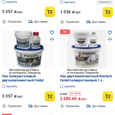
оценить
оценить
3 варианта
эффект мокрого камня 2,5 л
Прозрачный (1816143243)
3 357
1 536
₴/шт.
₴/шт.
Привезём
Доставим
Привезём
Доставим
Бесплатная доставка
Бесплатная доставка
в почтоматы Эпицентр
в почтоматы Эпицентр
Лак полиуретановый
Лак двухкомпонентный Klarlack
двухкомпонентный Feidal
Feidal полиуретановый 1 л
Klarlack глянцевый на основе
Матовый (27581976)
оценить
оценить
полиуретана 1 л Прозрачный
(1816152351)
3 357
-
671.40
₴
3 357
₴/шт.
2 685.60
₴/шт.
Привезём
Доставим
Привезём
Доставим