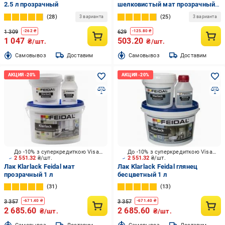
2.5 л прозрачный
шелковистый мат прозрачный 1
л
28
25
3 варианта
3 варианта
1 309
629
-
262
₴
-
125.80
₴
1 047
503.20
₴/шт.
₴/шт.
Cамовывоз
Доставим
Cамовывоз
Доставим
До -10% з суперкредиткою Visa Вигода
До -10% з суперкредиткою Visa Вигода
2 551.32
₴/шт.
2 551.32
₴/шт.
Лак Klarlack Feidal мат
Лак Klarlack Feidal глянец
прозрачный 1 л
бесцветный 1 л
31
13
3 357
3 357
-
671.40
₴
-
671.40
₴
2 685.60
2 685.60
₴/шт.
₴/шт.