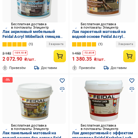
Бесплатная доставка
Бесплатная доставка
в почтоматы Эпицентр
в почтоматы Эпицентр
Лак акриловый мебельный
Лак паркетный матовый на
Feidal Acryl Möbellack глянцевый
водной основе Feidal Acryl
2,5 л (1886454970)
Parkettlack 1 л (2034870086)
1
1
3 варианта
3 варианта
2 182
1 453
-
109.10
₴
-
72.65
₴
2 072.90
1 380.35
₴/шт.
₴/шт.
Привезём
Доставим
Привезём
Доставим
Бесплатная доставка
Бесплатная доставка
в почтоматы Эпицентр
в почтоматы Эпицентр
Лак панельный матовый на
Лак декоративный с эффектом
водной основе без запаха Feidal
кракелюра Feidal Krakelur Lack