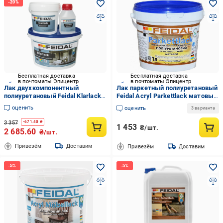
Бесплатная доставка
Бесплатная доставка
в почтоматы Эпицентр
в почтоматы Эпицентр
Лак двухкомпонентный
Лак паркетный полиуретановый
полиуретановый Feidal Klarlack 1
Feidal Acryl Parkettlack матовый
л (2034870097)
на водной основе для
оценить
оценить
3 варианта
деревянных полов 1 л
Прозрачный (1816108341)
3 357
-
671.40
₴
1 453
₴/шт.
2 685.60
₴/шт.
Привезём
Доставим
Привезём
Доставим