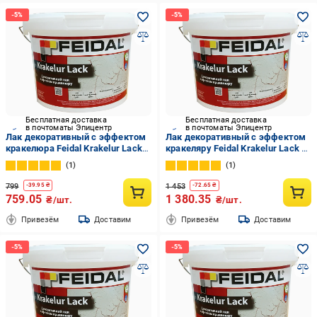
Бесплатная доставка
Бесплатная доставка
в почтоматы Эпицентр
в почтоматы Эпицентр
Лак декоративный с эффектом
Лак декоративный с эффектом
кракелюра Feidal Krakelur Lack
кракеляру Feidal Krakelur Lack 1
0,5 л
л
1
1
799
1 453
-
39.95
₴
-
72.65
₴
759.05
1 380.35
₴/шт.
₴/шт.
Привезём
Доставим
Привезём
Доставим