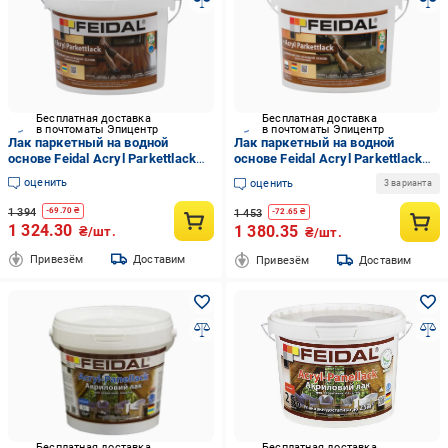
Бесплатная доставка
Бесплатная доставка
в почтоматы Эпицентр
в почтоматы Эпицентр
Лак паркетный на водной
Лак паркетный на водной
основе Feidal Acryl Parkettlack
основе Feidal Acryl Parkettlack
глянцевый 1 л (2034870087)
матовый 1 л (2034870086)
оценить
оценить
3 варианта
1 394
-
69.70
₴
1 453
-
72.65
₴
1 324.30
1 380.35
₴/шт.
₴/шт.
Привезём
Доставим
Привезём
Доставим
Бесплатная доставка
Бесплатная доставка