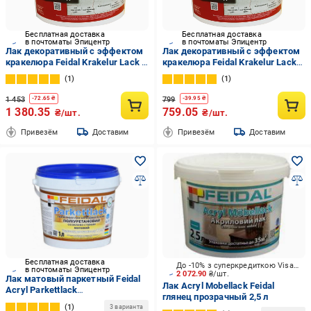
Бесплатная доставка
Бесплатная доставка
в почтоматы Эпицентр
в почтоматы Эпицентр
Лак декоративный с эффектом
Лак декоративный с эффектом
кракелюра Feidal Krakelur Lack 1
кракелюра Feidal Krakelur Lack
л (2964359759)
0,5 л (2964359584)
1
1
1 453
799
-
72.65
₴
-
39.95
₴
1 380.35
759.05
₴/шт.
₴/шт.
Привезём
Доставим
Привезём
Доставим
Бесплатная доставка
До -10% з суперкредиткою Visa Вигода
в почтоматы Эпицентр
2 072.90
₴/шт.
Лак матовый паркетный Feidal
Лак Acryl Mobellack Feidal
Acryl Parkettlack
глянец прозрачный 2,5 л
полиуретановый стойкий к
1
3 варианта