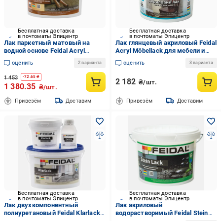
Бесплатная доставка
Бесплатная доставка
в почтоматы Эпицентр
в почтоматы Эпицентр
Лак паркетный матовый на
Лак глянцевый акриловый Feidal
водной основе Feidal Acryl
Acryl Möbellack для мебели и
Parkettlack 1 л (2034870086)
других поверхностей
оценить
оценить
2 варианта
3 варианта
износостойкое покрытие 2,5 л
1 453
-
72.65
₴
2 182
₴/шт.
1 380.35
₴/шт.
Привезём
Доставим
Привезём
Доставим
Бесплатная доставка
Бесплатная доставка
в почтоматы Эпицентр
в почтоматы Эпицентр
Лак двухкомпонентный
Лак акриловый
полиуретановый Feidal Klarlack
водорастворимый Feidal Stein
матовый 1 л
Lack шелковисто-матовый