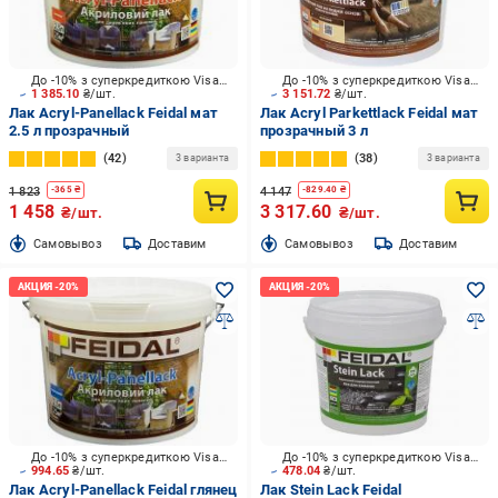
До -10% з суперкредиткою Visa Вигода
До -10% з суперкредиткою Visa Вигода
1 385.10
₴/шт.
3 151.72
₴/шт.
Лак Acryl-Panellack Feidal мат
Лак Acryl Parkettlack Feidal мат
2.5 л прозрачный
прозрачный 3 л
42
38
3 варианта
3 варианта
1 823
4 147
-
365
₴
-
829.40
₴
1 458
3 317.60
₴/шт.
₴/шт.
Cамовывоз
Доставим
Cамовывоз
Доставим
До -10% з суперкредиткою Visa Вигода
До -10% з суперкредиткою Visa Вигода
994.65
₴/шт.
478.04
₴/шт.
Лак Acryl-Panellack Feidal глянец
Лак Stein Lack Feidal