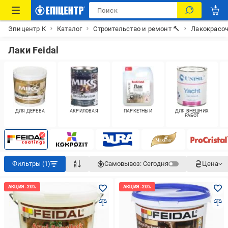
Эпицентр К
Каталог
Строительство и ремонт 🔨
Лакокрасо
Лаки Feidal
ДЛЯ ДЕРЕВА
АКРИЛОВАЯ
ПАРКЕТНЫЙ
ДЛЯ ВНЕШНИХ
РАБОТ
Фильтры (1)
Самовывоз:
Сегодня
Цена