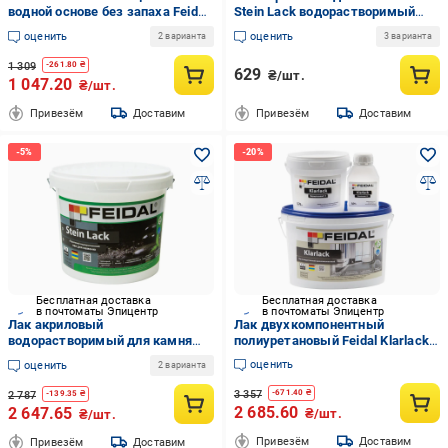
водной основе без запаха Feidal
Stein Lack водорастворимый
Acryl-Panellack 2,5л
влагостойкий 1 л Прозрачный
оценить
оценить
2 варианта
3 варианта
(2034870127)
1 309
-
261.80
₴
629
₴/шт.
1 047.20
₴/шт.
Привезём
Доставим
Привезём
Доставим
Бесплатная доставка
Бесплатная доставка
в почтоматы Эпицентр
в почтоматы Эпицентр
Лак акриловый
Лак двухкомпонентный
водорастворимый для камня
полиуретановый Feidal Klarlack 1
Feidal Stein Lack 5 л
л (2034870098)
оценить
оценить
2 варианта
(2034870139)
3 357
-
671.40
₴
2 787
-
139.35
₴
2 685.60
2 647.65
₴/шт.
₴/шт.
Привезём
Доставим
Привезём
Доставим