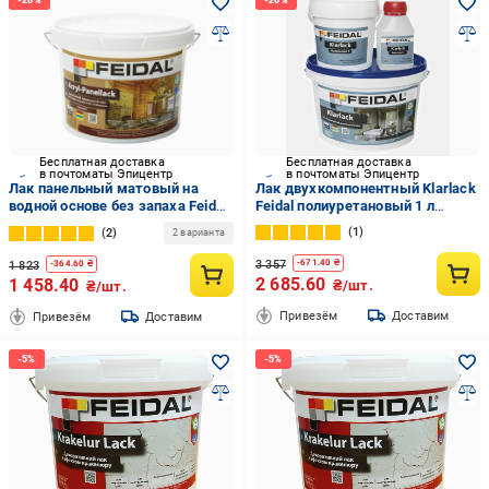
Бесплатная доставка
Бесплатная доставка
в почтоматы Эпицентр
в почтоматы Эпицентр
Лак панельный матовый на
Лак двухкомпонентный Klarlack
водной основе без запаха Feidal
Feidal полиуретановый 1 л
Acryl-Panellack 2,5 л
Глянцевый (27581850)
1
2
2 варианта
(2034870125)
3 357
-
671.40
₴
1 823
-
364.60
₴
2 685.60
1 458.40
₴/шт.
₴/шт.
Привезём
Доставим
Привезём
Доставим