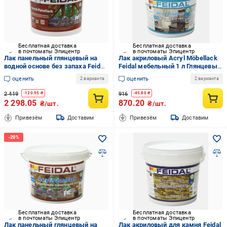
Бесплатная доставка
Бесплатная доставка
в почтоматы Эпицентр
в почтоматы Эпицентр
Лак панельный глянцевый на
Лак акриловый Acryl Möbellack
водной основе без запаха Feidal
Feidal мебельный 1 л Глянцевый
Acryl-Panellack 5 л (2034870085)
(27581715)
оценить
оценить
2 варианта
2 варианта
2 419
916
-
120.95
₴
-
45.80
₴
2 298.05
870.20
₴/шт.
₴/шт.
Привезём
Доставим
Привезём
Доставим
Бесплатная доставка
Бесплатная доставка
в почтоматы Эпицентр
в почтоматы Эпицентр
Лак панельный глянцевый на
Лак акриловый для камня Feidal