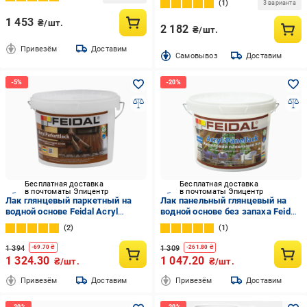
истиранию для мебели/дверей 1
1
3 варианта
л
1 453
₴/шт.
2 182
₴/шт.
Привезём
Доставим
Cамовывоз
Доставим
Бесплатная доставка
Бесплатная доставка
в почтоматы Эпицентр
в почтоматы Эпицентр
Лак глянцевый паркетный на
Лак панельный глянцевый на
водной основе Feidal Acryl
водной основе без запаха Feidal
Parkettlack 1 л (2034870087)
Acryl-Panellack 2,5 л
2
1
(2034870127)
1 394
1 309
-
69.70
₴
-
261.80
₴
1 324.30
1 047.20
₴/шт.
₴/шт.
Привезём
Доставим
Привезём
Доставим