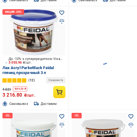
Cамовывоз
Доставим
Cамовывоз
Доставим
До -10% з суперкредиткою Visa Вигода
3 055.96
₴/шт.
Лак Acryl Parkettlack Feidal
глянец прозрачный 3 л
12
3 варианта
4 021
-
804.20
₴
3 216.80
₴/шт.
Cамовывоз
Доставим