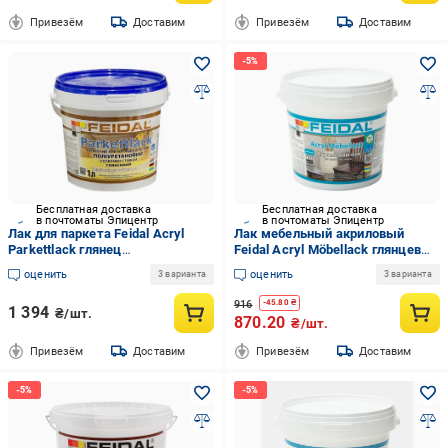
Привезём
Доставим
Привезём
Доставим
Бесплатная доставка
Бесплатная доставка
в почтоматы Эпицентр
в почтоматы Эпицентр
Лак для паркета Feidal Acryl
Лак мебельный акриловый
Parkettlack глянец
Feidal Acryl Möbellack глянцевый
полиуретановый для мебели/
1 л (1886454971)
оценить
оценить
3 варианта
3 варианта
дверей 1 л
916
-
45.80
₴
1 394
₴/шт.
870.20
₴/шт.
Привезём
Доставим
Привезём
Доставим