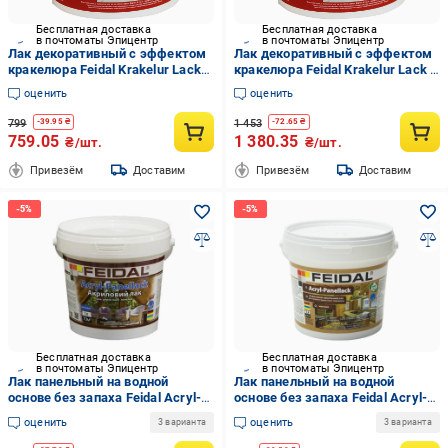
Бесплатная доставка
Бесплатная доставка
в почтоматы Эпицентр
в почтоматы Эпицентр
Лак декоративный с эффектом
Лак декоративный с эффектом
кракелюра Feidal Krakelur Lack
кракелюра Feidal Krakelur Lack 1
0,5 л (2964359584)
л (2964359759)
оценить
оценить
799
1 453
-
39.95
₴
-
72.65
₴
759.05
1 380.35
₴/шт.
₴/шт.
Привезём
Доставим
Привезём
Доставим
Бесплатная доставка
Бесплатная доставка
в почтоматы Эпицентр
в почтоматы Эпицентр
Лак панельный на водной
Лак панельный на водной
основе без запаха Feidal Acryl-
основе без запаха Feidal Acryl-
Panellack глянцевый 1 л
Panellack матовый 1 л
оценить
оценить
3 варианта
3 варианта
(2034870128)
(2034870126)