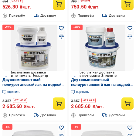
554
790
-
27.70
₴
-
39.50
₴
526.30
750.50
₴/шт.
₴/шт.
Привезём
Доставим
Привезём
Доставим
Бесплатная доставка
Бесплатная доставка
в почтоматы Эпицентр
в почтоматы Эпицентр
Двухкомпонентный
Двухкомпонентный
полиуретановый лак на водной
полиуретановый лак на водной
основе Feidal Klarlack матовый 1
основе Feidal Klarlack глянцевый
оценить
оценить
л (2034870098)
1 л (2034870097)
3 357
3 357
-
671.40
₴
-
671.40
₴
2 685.60
2 685.60
₴/шт.
₴/шт.
Привезём
Доставим
Привезём
Доставим