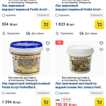
в почтоматы Эпицентр
в почтоматы Эпицентр
Лак акриловый
Лак акриловый
водорастворимый Feidal Acryl-
водорастворимый Feidal Acryl-
Panellack глянцевый на основе
Panellack матовый на основе
оценить
оценить
3 варианта
3 варианта
акрила для панелей и плинтусов
акрила для панелей и плинтусов
1 л Прозрачный (1816127102)
2,5 л Прозрачный (1816133122)
554
1 823
₴/шт.
₴/шт.
Привезём
Доставим
Привезём
Доставим
Бесплатная доставка
Бесплатная доставка
в почтоматы Эпицентр
в почтоматы Эпицентр
Лак паркетный полиуретановый
Лак панельный матовый на
Feidal Acryl Parkettlack
водной основе без запаха Feidal
глянцевый на водной основе для
Acryl-Panellack 1 л (2034870126)
оценить
оценить
3 варианта
3 варианта
деревянного пола 1 л
Прозрачный (1816103582)
790
-
39.50
₴
1 394
₴/шт.
750.50
₴/шт.