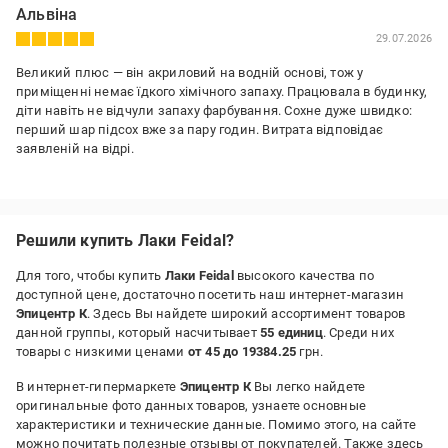
Альвіна
29.07.2026
Великий плюс — він акриловий на водній основі, тож у
приміщенні немає їдкого хімічного запаху. Працювала в будинку,
діти навіть не відчули запаху фарбування. Сохне дуже швидко:
перший шар підсох вже за пару годин. Витрата відповідає
заявленій на відрі.
Решили купить Лаки Feidal?
Для того, чтобы купить
Лаки Feidal
высокого качества по
доступной цене, достаточно посетить наш интернет-магазин
Эпицентр К
. Здесь Вы найдете широкий ассортимент товаров
данной группы, который насчитывает
55 единиц
. Среди них
товары с низкими ценами
от 45 до 19384.25
грн.
В интернет-гипермаркете
Эпицентр К
Вы легко найдете
оригинальные фото данных товаров, узнаете основные
характеристики и технические данные. Помимо этого, на сайте
можно почитать полезные отзывы от покупателей. Также здесь