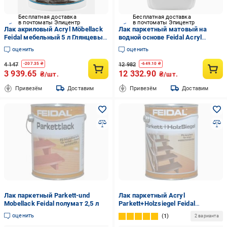
Бесплатная доставка
Бесплатная доставка
в почтоматы Эпицентр
в почтоматы Эпицентр
Лак акриловый Acryl Möbellack
Лак паркетный матовый на
Feidal мебельный 5 л Глянцевый
водной основе Feidal Acryl
(27582043)
Parkettlack 10 л (2034870134)
оценить
оценить
4 147
12 982
-
207.35
₴
-
649.10
₴
3 939.65
12 332.90
₴/шт.
₴/шт.
Привезём
Доставим
Привезём
Доставим
Лак паркетный Parkett-und
Лак паркетный Acryl
Mobellack Feidal полумат 2,5 л
Parkett+Holzsiegel Feidal
шелковистый глянец 2,5 л
оценить
1
2 варианта