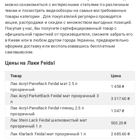
можно ознакомиться с интересными статьями по различным
темам и посмотреть видеообзоры на самые востребованные
товары категории
. Для покупателей регулярно проводятся
акции, распродажи и скидки с множеством выгодных позиций.
Покупая у нас, Вы получите сертифицированный товар с
официальной гарантией от производителя, сможете забрать его
в Киеве или в любом другом городе Украины, предварительно
оформив доставку или воспользовавшись бесплатным
самовывозом.
Цены на Лаки Feidal
Товар
Цена
Лак Acryl-Panellack Feidal мат 2.5 л
1 458 ₴
прозрачный
Лак Acryl Parkettlack Feidal мат прозрачный 3
3 317.60 ₴
л
Лак Acryl-Panellack Feidal глянец 2.5 л
1 047 ₴
прозрачный
Лак Stein Lack Feidal шелковистый мат
503.20 ₴
прозрачный 1 л
Лак Klarlack Feidal мат прозрачный 1 л
2 685.60 ₴