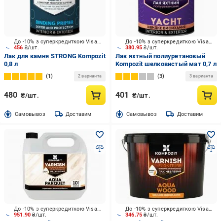
До -10% з суперкредиткою Visa Вигода
До -10% з суперкредиткою Visa Вигода
456
₴/шт.
380.95
₴/шт.
Лак для камня STRONG Kompozit
Лак яхтный полиуретановый
0,8 л
Kompozit шелковистый мат 0,7 л
1
3
2 варианта
3 варианта
480
401
₴/шт.
₴/шт.
Cамовывоз
Доставим
Cамовывоз
Доставим
До -10% з суперкредиткою Visa Вигода
До -10% з суперкредиткою Visa Вигода
951.90
₴/шт.
346.75
₴/шт.