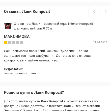
Отзывы: Лаки Kompozit
Отзыв про: Лак интерьерный Aqua Interior Kompozit
шелковистый мат 0,75 л
МАКСИМОВА
27.07.2026
Лак невимовно паршивий. Ось такі 'дивовижні' сліжи
залишаються після фарбування. До того ж тече як вода,
контролювати майже неможливо.
Недостатки:
Залишає сліди, тече
Решили купить Лаки Kompozit?
Для того, чтобы купить
Лаки Kompozit
высокого качества по
доступной цене, достаточно посетить наш интернет-магазин
Эпицентр К
. Здесь Вы найдете широкий ассортимент товаров