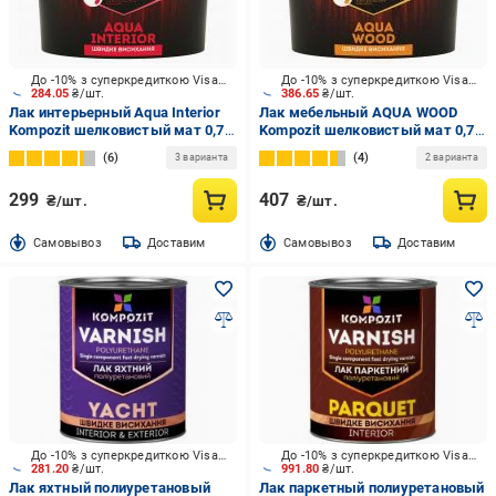
До -10% з суперкредиткою Visa Вигода
До -10% з суперкредиткою Visa Вигода
284.05
₴/шт.
386.65
₴/шт.
Лак интерьерный Aqua Interior
Лак мебельный AQUA WOOD
Kompozit шелковистый мат 0,75
Kompozit шелковистый мат 0,75
л
л бесцветный
6
4
3 варианта
2 варианта
299
407
₴/шт.
₴/шт.
Cамовывоз
Доставим
Cамовывоз
Доставим
До -10% з суперкредиткою Visa Вигода
До -10% з суперкредиткою Visa Вигода
281.20
₴/шт.
991.80
₴/шт.
Лак яхтный полиуретановый
Лак паркетный полиуретановый