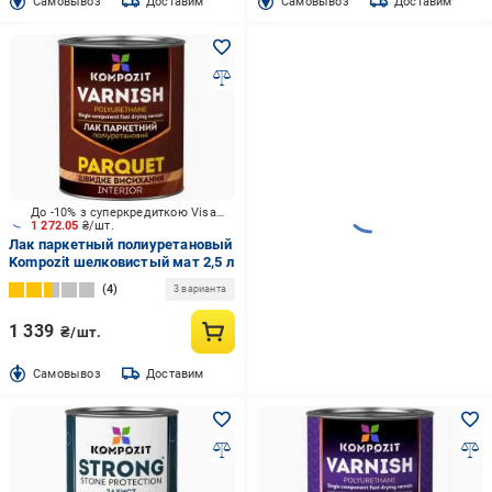
Cамовывоз
Доставим
Cамовывоз
Доставим
До -10% з суперкредиткою Visa Вигода
1 272.05
₴/шт.
Лак паркетный полиуретановый
Kompozit шелковистый мат 2,5 л
4
3 варианта
1 339
₴/шт.
Cамовывоз
Доставим