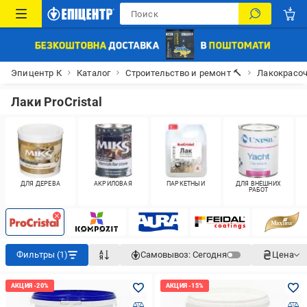
Эпицентр К
Каталог
Строительство и ремонт 🔨
Лакокрасо
Лаки ProCristal
ДЛЯ ДЕРЕВА
АКРИЛОВАЯ
ПАРКЕТНЫЙ
ДЛЯ ВНЕШНИХ
РАБОТ
Фильтры (1)
Самовывоз:
Сегодня
Цена