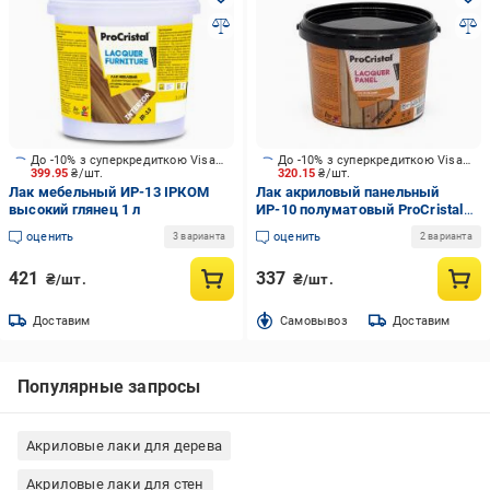
До -10% з суперкредиткою Visa Вигода
До -10% з суперкредиткою Visa Вигода
399.95
₴/шт.
320.15
₴/шт.
Лак мебельный ИР-13 ІРКОМ
Лак акриловый панельный
высокий глянец 1 л
ИР-10 полуматовый ProCristal
полумат бесцветный 0,7 л
оценить
оценить
3 варианта
2 варианта
421
337
₴/шт.
₴/шт.
Доставим
Cамовывоз
Доставим
Популярные запросы
Акриловые лаки для дерева
Акриловые лаки для стен