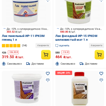
До -10% з суперкредиткою Visa Вигода
До -10% з суперкредиткою Visa Вигода
303.52
₴/шт.
440.80
₴/шт.
Лак панельный ИР-11 ІРКОМ
Лак фасадный ИР-15 ІРКОМ
глянец 1 л
шелковистый мат 1 л
14
оценить
4 варианта
4 варианта
426
580
-
106.50
₴
-
116
₴
319.50
464
₴/шт.
₴/шт.
Cамовывоз
Доставим
Cамовывоз
Доставим