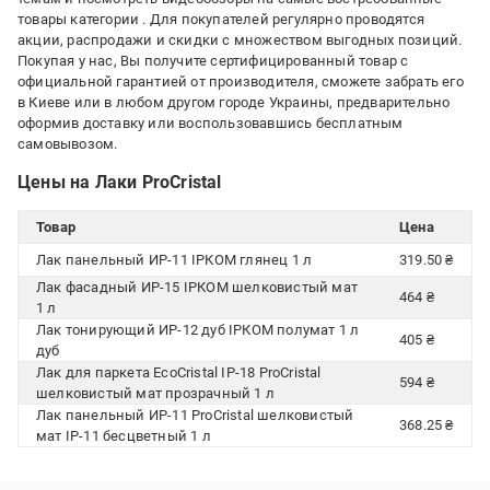
товары категории
. Для покупателей регулярно проводятся
акции, распродажи и скидки с множеством выгодных позиций.
Покупая у нас, Вы получите сертифицированный товар с
официальной гарантией от производителя, сможете забрать его
в Киеве или в любом другом городе Украины, предварительно
оформив доставку или воспользовавшись бесплатным
самовывозом.
Цены на Лаки ProCristal
Товар
Цена
Лак панельный ИР-11 ІРКОМ глянец 1 л
319.50 ₴
Лак фасадный ИР-15 ІРКОМ шелковистый мат
464 ₴
1 л
Лак тонирующий ИР-12 дуб ІРКОМ полумат 1 л
405 ₴
дуб
Лак для паркета EcoCristal ІР-18 ProCristal
594 ₴
шелковистый мат прозрачный 1 л
Лак панельный ИР-11 ProCristal шелковистый
368.25 ₴
мат ІР-11 бесцветный 1 л