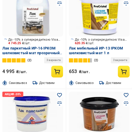
До -10% з суперкредиткою Visa Вигода
До -10% з суперкредиткою Visa Вигода
4 745.25
₴/шт.
620.35
₴/шт.
Лак паркетный ИР-16 ІРКОМ
Лак мебельный ИР-13 ІРКОМ
шелковистый мат прозрачный 4
шелковистый мат 1 л
л
2
2
3 варианта
3 варианта
4 995
653
₴/шт.
₴/шт.
Cамовывоз
Доставим
Cамовывоз
Доставим