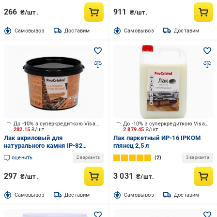
266
911
₴/шт.
₴/шт.
Cамовывоз
Доставим
Cамовывоз
Доставим
До -10% з суперкредиткою Visa Вигода
До -10% з суперкредиткою Visa Вигода
282.15
₴/шт.
2 879.45
₴/шт.
Лак акриловый для
Лак паркетный ИР-16 ІРКОМ
натурального камня IP-82
глянец 2,5 л
ProCristal глянец прозрачный 0,7
оценить
2
2 варианта
3 варианта
л
297
3 031
₴/шт.
₴/шт.
Cамовывоз
Доставим
Cамовывоз
Доставим