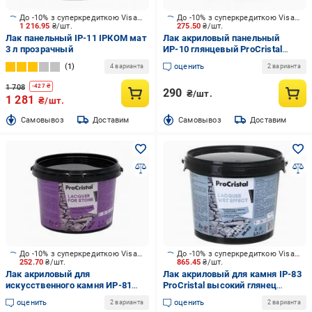
До -10% з суперкредиткою Visa Вигода
До -10% з суперкредиткою Visa Вигода
1 216.95
₴/шт.
275.50
₴/шт.
Лак панельный ІР-11 ІРКОМ мат
Лак акриловый панельный
3 л прозрачный
ИР-10 глянцевый ProCristal
глянец 0,7 л
1
оценить
4 варианта
2 варианта
1 708
-
427
₴
290
₴/шт.
1 281
₴/шт.
Cамовывоз
Доставим
Cамовывоз
Доставим
До -10% з суперкредиткою Visa Вигода
До -10% з суперкредиткою Visa Вигода
252.70
₴/шт.
865.45
₴/шт.
Лак акриловый для
Лак акриловый для камня IP-83
искусственного камня ИP-81
ProCristal высокий глянец
ProCristal глянец молочный 0,7 л
прозрачный 2,5 л
оценить
оценить
2 варианта
2 варианта