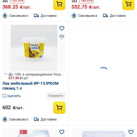
491
737
-
122.75
₴
-
184.25
₴
368.25
552.75
₴/шт.
₴/шт.
Cамовывоз
Доставим
Cамовывоз
Доставим
До -10% з суперкредиткою Visa Вигода
571.90
₴/шт.
Лак мебельный ИР-13 ІРКОМ
глянец 1 л
оценить
3 варианта
602
₴/шт.
Cамовывоз
Доставим