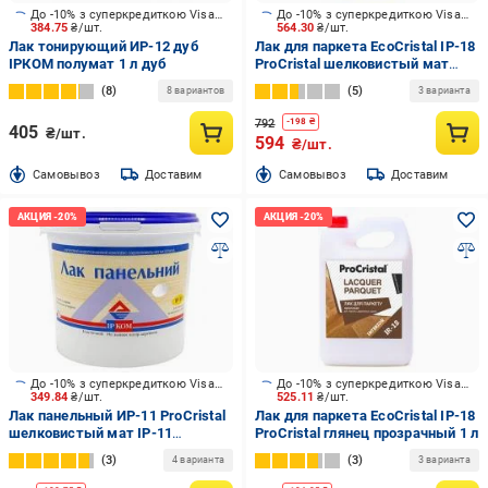
До -10% з суперкредиткою Visa Вигода
До -10% з суперкредиткою Visa Вигода
384.75
₴/шт.
564.30
₴/шт.
Лак тонирующий ИР-12 дуб
Лак для паркета EcoCristal ІР-18
ІРКОМ полумат 1 л дуб
ProCristal шелковистый мат
прозрачный 1 л
8
5
8 вариантов
3 варианта
792
-
198
₴
405
₴/шт.
594
₴/шт.
Cамовывоз
Доставим
Cамовывоз
Доставим
До -10% з суперкредиткою Visa Вигода
До -10% з суперкредиткою Visa Вигода
349.84
₴/шт.
525.11
₴/шт.
Лак панельный ИР-11 ProCristal
Лак для паркета EcoCristal ІР-18
шелковистый мат ІР-11
ProCristal глянец прозрачный 1 л
бесцветный 1 л
3
3
4 варианта
3 варианта