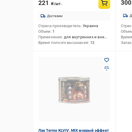
30
221
₴/шт.
Д
Доставим
Страна-производитель
Украина
Стран
Объем
1
Объе
Применение
для внутренних и внешних работ,для внутренних работ,для внешних работ
Время
Время полного высыхания
12
Запах
Лак Termo KLVIV_MIX мокрый эффект