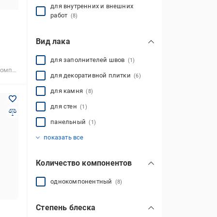
для внутренних и внешних
работ
(8)
Вид лака
для заполнителей швов
(1)
нентный
для декоративной плитки
(6)
для камня
(8)
для стен
(1)
панельный
(1)
фасадный
(1)
показать все
Количество компонентов
однокомпонентный
(8)
Степень блеска