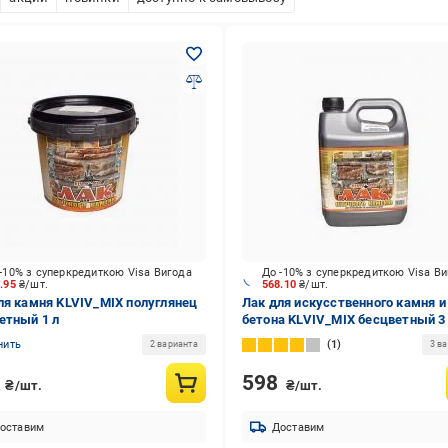
-10% з суперкредиткою Visa Вигода
До -10% з суперкредиткою Visa В
9.95
₴/шт.
568.10
₴/шт.
ля камня KLVIV_MIX полуглянец
Лак для искусственного камня и
етный 1 л
бетона KLVIV_MIX бесцветный 3
нить
1
2 варианта
3 в
1
598
₴/шт.
₴/шт.
оставим
Доставим