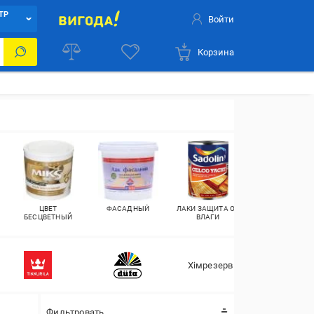
ТР
Войти
Корзина
ЦВЕТ
ФАСАДНЫЙ
ЛАКИ ЗАЩИТА ОТ
ДЛЯ ВНУТРЕНН
БЕСЦВЕТНЫЙ
ВЛАГИ
РАБОТ
Хімрезерв PRO
Фильтровать