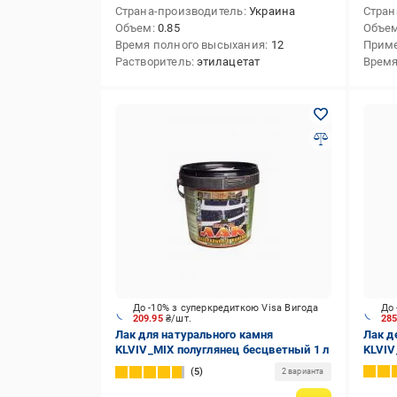
Страна-производитель
Украина
Стран
Объем
0.85
Объе
Время полного высыхания
12
Прим
Растворитель
этилацетат
Время
До -10% з суперкредиткою Visa Вигода
До 
209.95
₴/шт.
28
Лак для натурального камня
Лак д
KLVIV_MIX полуглянец бесцветный 1 л
KLVIV
5
2 варианта