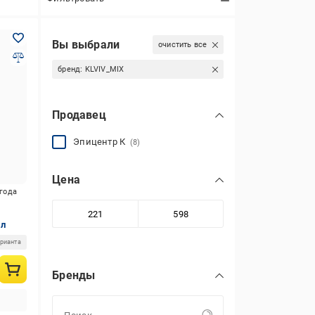
Вы выбрали
очистить все
бренд:
KLVIV_MIX
Продавец
Эпицентр К
(8)
Цена
игода
 л
арианта
Бренды