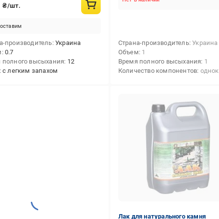
0
₴/шт.
оставим
а-производитель
Украина
Страна-производитель
Украина
м
0.7
Объем
1
 полного высыхания
12
Время полного высыхания
1
с легким запахом
Количество компонентов
однокомпо
Лак для натурального камня