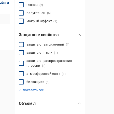
ый 5 л
глянец
(2)
полуглянец
(5)
мокрый эффект
(1)
Защитные свойства
защита от загрязнений
(1)
защита от пыли
(1)
защита от распространения
плесени
(1)
атмосферостойкость
(1)
биозащита
(1)
грязеотталкивающие
декоративный эффект
защита от влаги
укрепление минеральных
(8)
(1)
(1)
показать все
поверхостей
(1)
Объем л