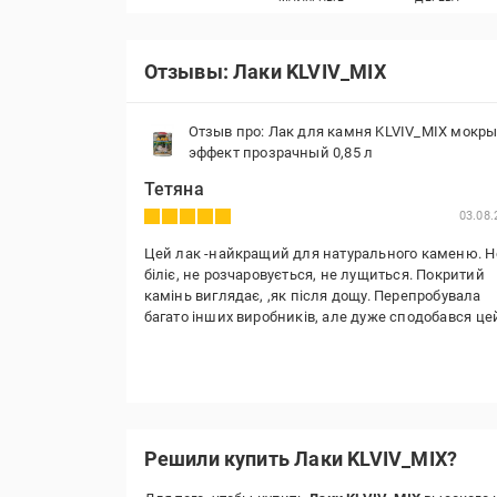
Отзывы: Лаки KLVIV_MIX
Отзыв про: Лак для камня KLVIV_MIX мокр
эффект прозрачный 0,85 л
Тетяна
03.08.
Цей лак -найкращий для натурального каменю. Н
біліє, не розчаровується, не лущиться. Покритий
камінь виглядає, ,як після дощу. Перепробувала
багато інших виробників, але дуже сподобався цей
Решили купить Лаки KLVIV_MIX?