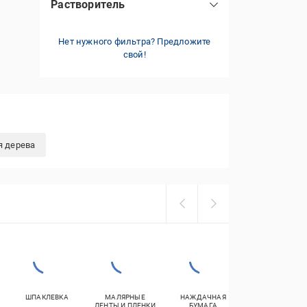
Растворитель
вода
(1)
Нет нужного фильтра? Предложите
этилацетат
(1)
свой!
не требует растворителя
(1)
я дерева
ШПАКЛЕВКА
МАЛЯРНЫЕ
НАЖДАЧНАЯ
ШПАКЛЕВКИ П
ЛЕНТЫ И ПЛЕНКИ
БУМАГА
ДЕРЕВУ