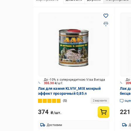
До -10% з суперкредиткою Visa Вигода
До 
355.30
₴/шт.
20
Лак для камня KLVIV_MIX мокрый
Лак д
эффект прозрачный 0,85 л
бесцв
5
оце
2 варианта
374
22
₴/шт.
Доставим
Д