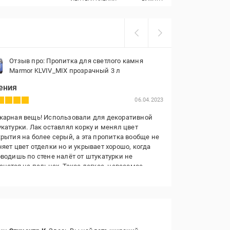
Отзыв про: Пропитка для светлого камня
Отзыв пр
Marmor KLVIV_MIX прозрачный 3 л
KLVIV_MI
ения
Тетяна
06.04.2023
арная вещь! Использовали для декоративной
Якісний, еконо
катурки. Лак оставлял корку и менял цвет
від пилу та мит
рытия на более серый, а эта пропитка вообще не
підкреслює кол
яет цвет отделки но и укрывает хорошо, когда
(не їдкий і май
водишь по стене налёт от штукатурки не
анется на пальцах. Такое легкое, невесомое
рытие, но как для внутренней отделки вполне
е крепкое. На второй слой действительно уходит
в разы меньше как и указано в инструкции.