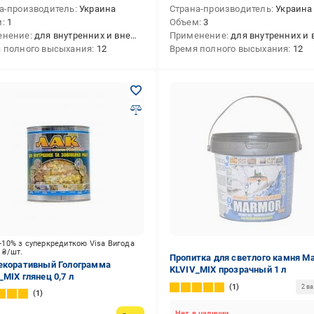
а-производитель
Украина
Страна-производитель
Украина
м
1
Объем
3
енение
для внутренних и внешних работ,для внутренних работ,для внешних работ
Применение
для внутренних и внешних работ,для внутренних работ,для вне
 полного высыхания
12
Время полного высыхания
12
-10% з суперкредиткою Visa Вигода
5
₴/шт.
Пропитка для светлого камня M
екоративный Голограмма
KLVIV_MIX прозрачный 1 л
_MIX глянец 0,7 л
1
2 в
1
Нет в наличии