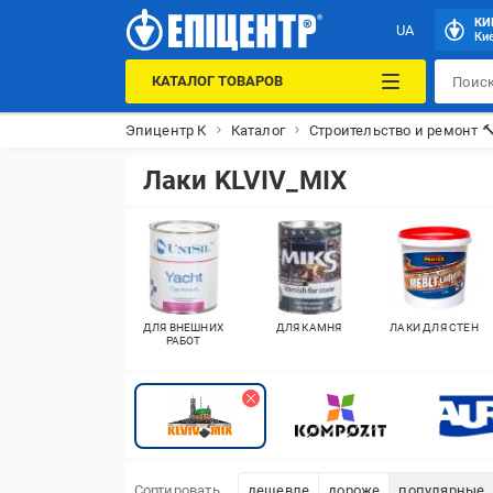
КИ
UA
Кие
КАТАЛОГ ТОВАРОВ
Эпицентр К
Каталог
Строительство и ремонт 
Лаки KLVIV_MIX
ДЛЯ ВНЕШНИХ
ДЛЯ КАМНЯ
ЛАКИ ДЛЯ СТЕН
РАБОТ
Сортировать
дешевле
дороже
популярные