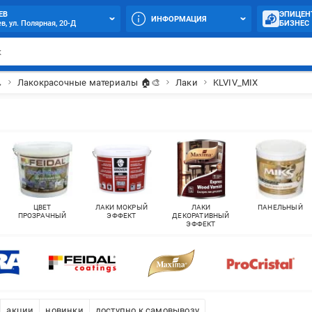
ЕВ
ЭПИЦЕН
ИНФОРМАЦИЯ
в, ул. Полярная, 20-Д
БИЗНЕС

Лакокрасочные материалы 🏠🎨
Лаки
KLVIV_MIX
ЦВЕТ
ЛАКИ МОКРЫЙ
ЛАКИ
ПАНЕЛЬНЫЙ
ПРОЗРАЧНЫЙ
ЭФФЕКТ
ДЕКОРАТИВНЫЙ
ЭФФЕКТ
акции
новинки
доступно к самовывозу