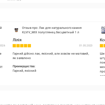
ый
Отзыв про: Лак для натурального камня
KLVIV_MIX полуглянец бесцветный 1 л
Лілія
Кс
2026
01.05.2023
е
Гарний дійсно лак, якісний, але зовсім не матовий,
Шик
як заявлено
шту
пок
Преимущества:
!!
мен
Гарний, якісний
про
ост
Недостатки:
пок
Не мат і жовтить на білому
себ
её 