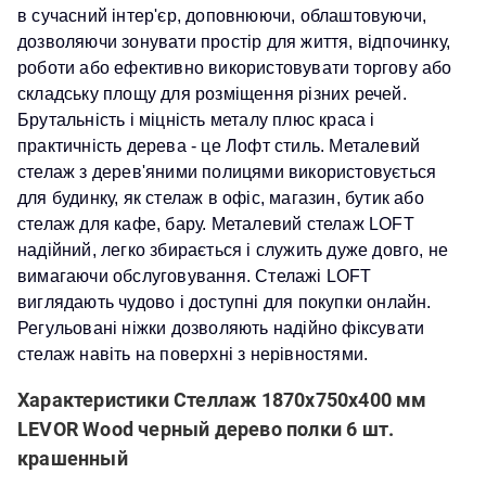
в сучасний інтер'єр, доповнюючи, облаштовуючи,
дозволяючи зонувати простір для життя, відпочинку,
роботи або ефективно використовувати торгову або
складську площу для розміщення різних речей.
Брутальність і міцність металу плюс краса і
практичність дерева - це Лофт стиль. Металевий
стелаж з дерев'яними полицями використовується
для будинку, як стелаж в офіс, магазин, бутик або
стелаж для кафе, бару. Металевий стелаж LOFT
надійний, легко збирається і служить дуже довго, не
вимагаючи обслуговування. Стелажі LOFT
виглядають чудово і доступні для покупки онлайн.
Регульовані ніжки дозволяють надійно фіксувати
стелаж навіть на поверхні з нерівностями.
Характеристики Стеллаж 1870x750x400 мм
LEVOR Wood черный дерево полки 6 шт.
крашенный