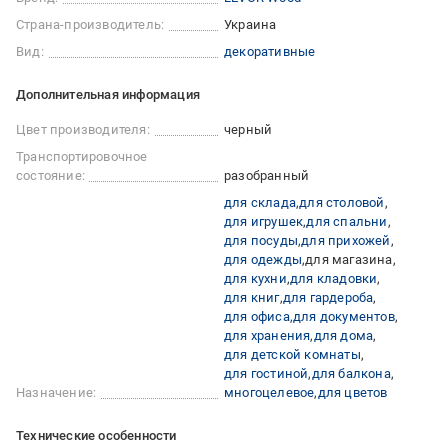
Страна-производитель:
Украина
Вид:
декоративные
Дополнительная информация
Цвет производителя:
черный
Транспортировочное
состояние:
разобранный
для склада
для столовой
для игрушек
для спальни
для посуды
для прихожей
для одежды
для магазина
для кухни
для кладовки
для книг
для гардероба
для офиса
для документов
для хранения
для дома
для детской комнаты
для гостиной
для балкона
Назначение:
многоцелевое
для цветов
Технические особенности