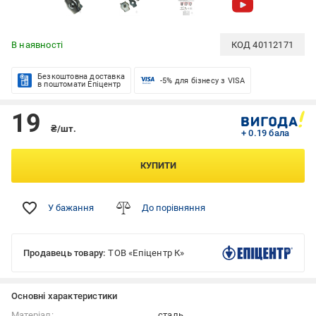
В наявності
КОД
40112171
Безкоштовна доставка
-5% для бізнесу з VISA
в поштомати Епіцентр
19
₴/шт.
+ 0.19 бала
КУПИТИ
У бажання
До порівняння
Продавець товару:
ТОВ «Епіцентр К»
Основні характеристики
Матеріал:
сталь