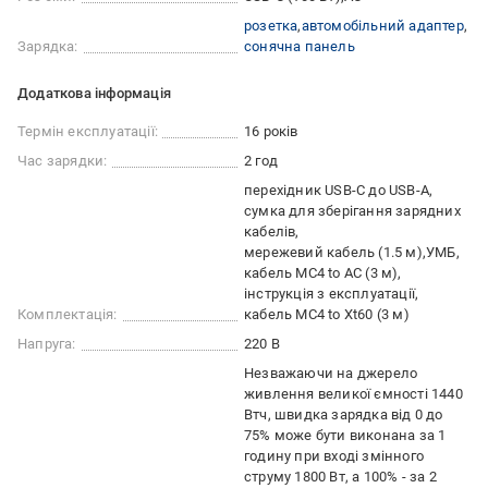
розетка
автомобільний адаптер
Зарядка:
сонячна панель
Додаткова інформація
Термін експлуатації:
16 років
Час зарядки:
2 год
перехідник USB-C до USB-A
сумка для зберігання зарядних
кабелів
мережевий кабель (1.5 м)
УМБ
кабель MC4 to AC (3 м)
інструкція з експлуатації
Комплектація:
кабель MС4 to Xt60 (3 м)
Напруга:
220 В
Незважаючи на джерело
живлення великої ємності 1440
Втч, швидка зарядка від 0 до
75% може бути виконана за 1
годину при вході змінного
струму 1800 Вт, а 100% - за 2