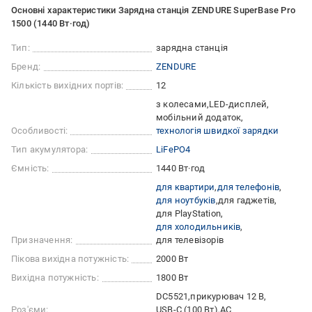
Основні характеристики Зарядна станція ZENDURE SuperBase Pro
1500 (1440 Вт·год)
Тип:
зарядна станція
Бренд:
ZENDURE
Кількість вихідних портів:
12
з колесами
LED-дисплей
мобільний додаток
Особливості:
технологія швидкої зарядки
Тип акумулятора:
LiFePO4
Ємність:
1440 Вт·год
для квартири
для телефонів
для ноутбуків
для гаджетів
для PlayStation
для холодильників
Призначення:
для телевізорів
Пікова вихідна потужність:
2000 Вт
Вихідна потужність:
1800 Вт
DC5521
прикурювач 12 В
Роз'єми:
USB-C (100 Вт)
AC