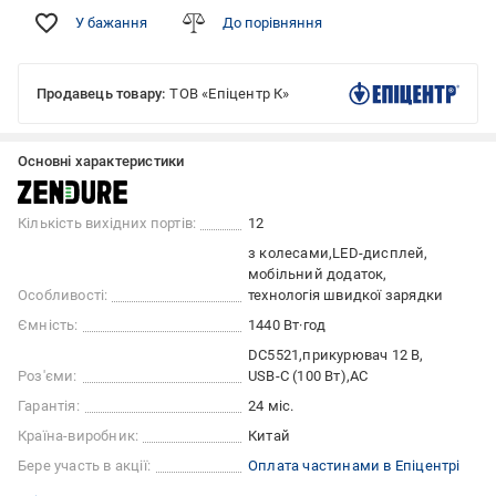
У бажання
До порівняння
Продавець товару:
ТОВ «Епіцентр К»
Основні характеристики
Кількість вихідних портів:
12
з колесами
LED-дисплей
мобільний додаток
Особливості:
технологія швидкої зарядки
Ємність:
1440 Вт·год
DC5521
прикурювач 12 В
Роз'єми:
USB-C (100 Вт)
AC
Гарантія:
24 міс.
Країна-виробник:
Китай
Бере участь в акції:
Оплата частинами в Епіцентрі