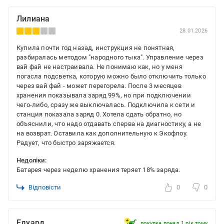
Лилиана
28.01.2026
Купила почти год назад, инструкция не понятная,
разбиралась методом "народного тыка". Управление через
вай фай не настраивала. Не понимаю как, но у меня
погасла подсветка, которую можно было отключить только
через вай фай - может перегорела. После 3 месяцев
хранения показывала заряд 99%, но при подключении
чего-либо, сразу же выключалась. Подключила к сети и
станция показала заряд 0. Хотела сдать обратно, но
объяснили, что надо отдавать сперва на диагностику, а не
на возврат. Оставила как дополнительную к Экофлоу.
Радует, что быстро заряжается.
Недоліки:
Батарея через неделю хранения теряет 18% заряда.
Відповісти
0
0
Едуард
покупка понад 1 рік тому