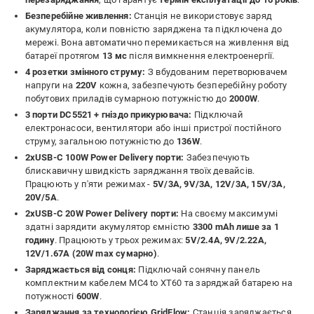
Безперебійне живлення:
Станція не використовує заряд
акумулятора, коли повністю заряджена та підключена до
мережі. Вона автоматично перемикається на живлення від
батареї протягом
13 мс
після вимкнення електроенергії.
4 розетки змінного струму:
З вбудованим перетворювачем
напруги на
220V
кожна, забезпечують безперебійну роботу
побутових приладів сумарною потужністю до
2000W
.
3 порти DC5521 + гніздо прикурювача:
Підключай
електронасоси, вентилятори або інші пристрої постійного
струму, загальною потужністю до
136W
.
2xUSB-C 100W Power Delivery порти:
Забезпечують
блискавичну швидкість заряджання твоїх девайсів.
Працюють у п'яти режимах -
5V/3А, 9V/3А, 12V/3A, 15V/3А,
20V/5А
.
2xUSB-C 20W Power Delivery порти:
На своєму максимумі
здатні зарядити акумулятор ємністю
3300 mAh лише за 1
годину
. Працюють у трьох режимах:
5V/2.4A, 9V/2.22A,
12V/1.67A (20W max сумарно)
.
Заряджається від сонця:
Підключай сонячну панель
комплектним кабелем MС4 to XT60 та заряджай батарею на
потужності
600W
.
Заряджання за технологією GridFlow:
Станція заряджається