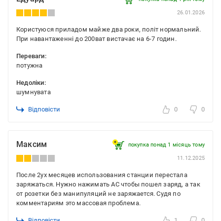
26.01.2026
Користуюся приладом майже два роки, політ нормальний.
При навантаженні до 200ват вистачає на 6-7 годин.
Переваги:
потужна
Недоліки:
шумнувата
Відповісти
0
0
Максим
покупка понад 1 місяць тому
11.12.2025
После 2ух месяцев использования станции перестала
заряжаться. Нужно нажимать АС чтобы пошел заряд, а так
от розетки без манипуляций не заряжается. Судя по
комментариям это массовая проблема.
Відповісти
1
0