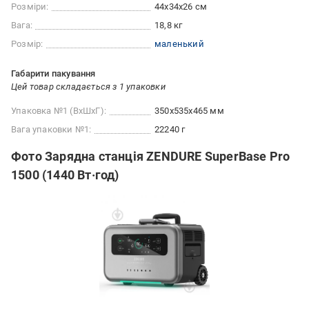
Розміри:
44х34х26 см
Вага:
18,8 кг
Розмір:
маленький
Габарити пакування
Цей товар складається з 1 упаковки
Упаковка №1 (ВхШхГ):
350x535x465 мм
Вага упаковки №1:
22240 г
Фото Зарядна станція ZENDURE SuperBase Pro
1500 (1440 Вт·год)