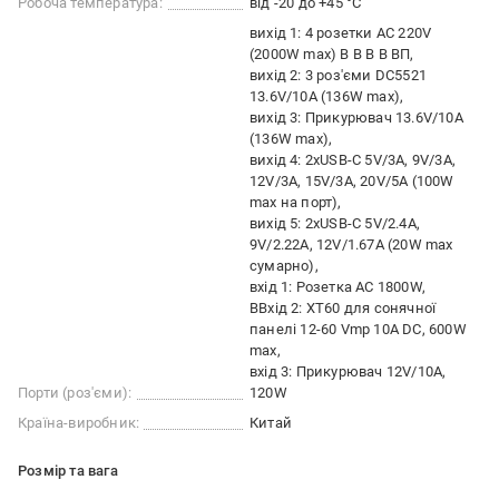
Робоча температура:
від -20 до +45 °C
вихід 1: 4 розетки AC 220V
(2000W max) В В В В ВП
вихід 2: 3 роз'єми DC5521
13.6V/10A (136W max)
вихід 3: Прикурювач 13.6V/10A
(136W max)
вихід 4: 2хUSB-C 5V/3A, 9V/3A,
12V/3A, 15V/3A, 20V/5A (100W
max на порт)
вихід 5: 2хUSB-C 5V/2.4A,
9V/2.22A, 12V/1.67A (20W max
сумарно)
вхід 1: Розетка АС 1800W
ВВхід 2: ХТ60 для сонячної
панелі 12-60 Vmp 10А DC, 600W
max
вхід 3: Прикурювач 12V/10A,
Порти (роз'єми):
120W
Країна-виробник:
Китай
Розмір та вага