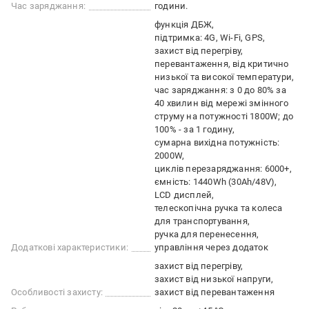
Час заряджання:
години.
функція ДБЖ
підтримка: 4G, Wi-Fi, GPS
захист від перегріву,
перевантаження, від критично
низької та високої температури
час заряджання: з 0 до 80% за
40 хвилин від мережі змінного
струму на потужності 1800W; до
100% - за 1 годину
сумарна вихідна потужність:
2000W
циклів перезаряджання: 6000+
ємність: 1440Wh (30Ah/48V)
LCD дисплей
телескопічна ручка та колеса
для транспортування
ручка для перенесення
Додаткові характеристики:
управління через додаток
захист від перегріву
захист від низької напруги
Особливості захисту:
захист від перевантаження