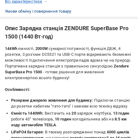
Всі характеристики
Умови обміну і повернення товару
Опис Зарядна станція ZENDURE SuperBase Pro
1500 (1440 Вт·год)
144Wh
ємності,
2000W
сумарної потужності, функція ДБЖ, 4
розетки, 3 роз'єми DC5521 та USB-C порти відкривають безмежні
можливості підключення електроприладів вдома чи на природі.
Портативна зарядна станція з правильною синусоїдою
Zendure
SuperBase Pro 1500
- готове рішення для живлення
електроенергією всього будинку!
Особливості:
Резервне джерело живлення для будинку:
Підключи станцію
до розетки кабелем "тато-тато" і заживи всю техніку відразу.
Ємність 1440Wh:
Вистачить на
20
зарядок ноутбука,
13 годин
роботи 43” телевізора,
10 годин
холодильника або на
8.5 км
ходу автомобіля TESLA
.
LiFePO4 батарея:
В твоєму розпорядженні понад
6000 циклів
перезаряджання
, що гарантує
термін експлуатації до 16 років
.