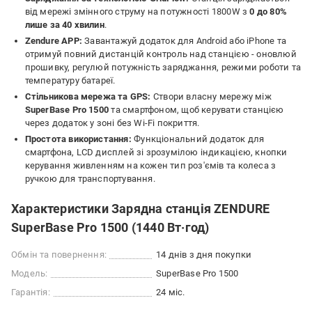
від мережі змінного струму на потужності 1800W з
0 до 80%
лише за 40 хвилин
.
Zendure APP:
Завантажуй додаток для Android або iPhone та
отримуй повний дистанцій контроль над станцією - оновлюй
прошивку, регулюй потужність заряджання, режими роботи та
температуру батареї.
Стільникова мережа та GPS:
Створи власну мережу між
SuperBase Pro 1500
та смартфоном, щоб керувати станцією
через додаток у зоні без Wi-Fi покриття.
Простота використання:
Функціональний додаток для
смартфона, LCD дисплей зі зрозумілою індикацією, кнопки
керування живленням на кожен тип роз'ємів та колеса з
ручкою для транспортування.
Характеристики Зарядна станція ZENDURE
SuperBase Pro 1500 (1440 Вт·год)
Обмін та повернення:
14 днів з дня покупки
Модель:
SuperBase Pro 1500
Гарантія:
24 міс.