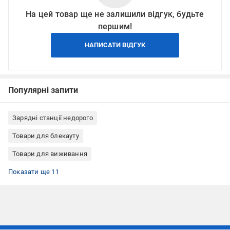
На цей товар ще не залишили відгук, будьте
першим!
НАПИСАТИ ВІДГУК
Популярні запити
Зарядні станції недорого
Товари для блекауту
Товари для виживання
Електротовари
Зарядні станції EcoFlow
Зарядна станція від розетки
Зарядна станція від сонячної панелі
Зарядні станції LiFePO4
Зарядні станції 600 Вт
Зарядні станції для телефонів
Зарядні станції для ноутбуків
Зарядні станції з розеткою 220 В
Зарядні станції для квартири
Міні-зарядні станції
Показати ще 11