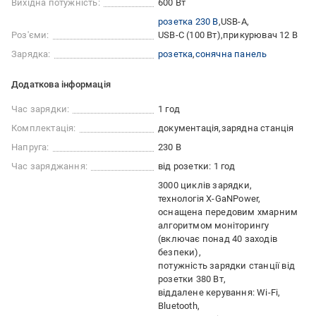
Вихідна потужність:
600 Вт
розетка 230 В
USB-A
Роз'єми:
USB-C (100 Вт)
прикурювач 12 В
Зарядка:
розетка
сонячна панель
Додаткова інформація
Час зарядки:
1 год
Комплектація:
документація
зарядна станція
Напруга:
230 В
Час заряджання:
від розетки: 1 год
3000 циклів зарядки
технологія X-GaNPower,
оснащена передовим хмарним
алгоритмом моніторингу
(включає понад 40 заходів
безпеки)
потужність зарядки станції від
розетки 380 Вт
віддалене керування: Wi-Fi,
Bluetooth