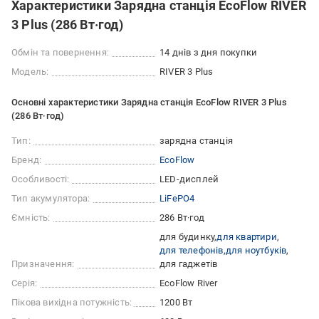
Характеристики Зарядна станція EcoFlow RIVER
3 Plus (286 Вт·год)
Обмін та повернення:
14 днів з дня покупки
Модель:
RIVER 3 Plus
Основні характеристики Зарядна станція EcoFlow RIVER 3 Plus
(286 Вт·год)
Тип:
зарядна станція
Бренд:
EcoFlow
Особливості:
LED-дисплей
Тип акумулятора:
LiFePO4
Ємність:
286 Вт·год
для будинку
для квартири
для телефонів
для ноутбуків
Призначення:
для гаджетів
Серія:
EcoFlow River
Пікова вихідна потужність:
1200 Вт