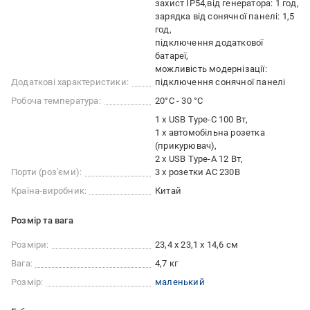
захист IP54
від генератора: 1 год
зарядка від сонячної панелі: 1,5
год
підключення додаткової
батареї
можливість модернізації:
Додаткові характеристики:
підключення сонячної панелі
Робоча температура:
20°С - 30 °C
1 x USB Type-C 100 Вт
1 x автомобільна розетка
(прикурювач)
2 x USB Type-A 12 Вт
Порти (роз'єми):
3 x розетки AC 230В
Країна-виробник:
Китай
Розмір та вага
Розміри:
23,4 x 23,1 x 14,6 см
Вага:
4,7 кг
Розмір:
маленький