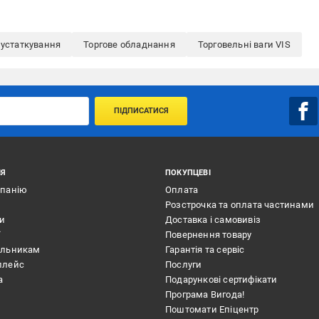
 устаткування
Торгове обладнання
Торговельні ваги VIS
ПІДПИСАТИСЯ
ІЯ
ПОКУПЦЕВІ
мпанію
Оплата
Розстрочка та оплата частинами
ти
Доставка і самовивіз
ї
Повернення товару
альникам
Гарантія та сервіс
плейс
Послуги
а
Подарункові сертифікати
Програма Вигода!
Поштомати Епіцентр