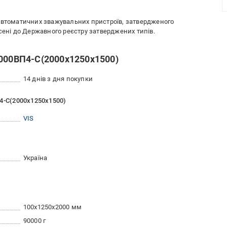
автоматичних зважувальних пристроїв, затвердженого
сені до Державного реєстру затверджених типів.
2000ВП4-С(2000х1250х1500)
14 днів з дня покупки
П4-С(2000х1250х1500)
VIS
Україна
100x1250x2000 мм
90000 г