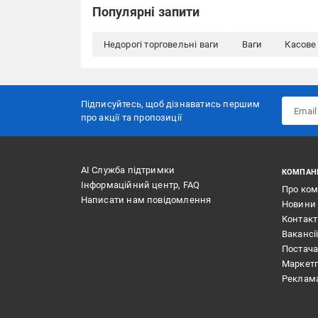
Популярні запити
Недорогі торговельні ваги
Ваги
Касове
Підписуйтесь, щоб дізнаватись першим
про акції та пропозиції
АІ Служба підтримки
КОМПАН
Інформаційний центр, FAQ
Про ко
Написати нам повідомлення
Новини
Контак
Вакансі
Постач
Маркет
Реклам