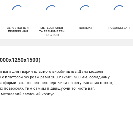
СЕРВЕТКИ ДЛЯ
МЕТЕОСТАНЦІЇ
ШВАБРИ
ПОДОВЖУВАЧІ
ПРИБИРАННЯ
ТА ТЕРМОМЕТРИ
ПОБУТОВІ
2000х1250х1500)
і ваги для тварин власного виробництва. Дана модель
Ваги є платформою розмірами 2000*1250*1500 мм, обладнану
платформи встановлені тензодатчики на регульованих ніжках,
их поверхнях, тим самим підвищуючи точність ваг.
 металевий захисний корпус.