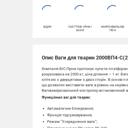
ВІДРА
СМІТТЄВІ УРНИ І
МІКРОХВИЛЬОВІ
БАКИ
ПЕЧІ
Опис Ваги для тварин 2000ВП4-С(
Компанія ВІС-Пром пропонує купити платформн
розрахована на 2000 кг, ціна ділення – 1 кг. 
кліткою з дверцятами з двох сторін. В основі 
що дозволяє виставити ваги в рівень на нерівн
Ваговимірювальний контролер встановлений в
Функціонал ваг для тварин:
Автоматичне блокування;
Функція підсумовування;
Режим “Усереднення ваги”;