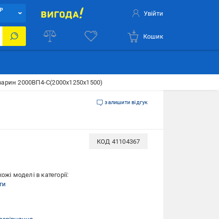
Р
Увійти
Кошик
варин 2000ВП4-С(2000х1250х1500)
залишити відгук
КОД
41104367
ожі моделі в категорії:
ги