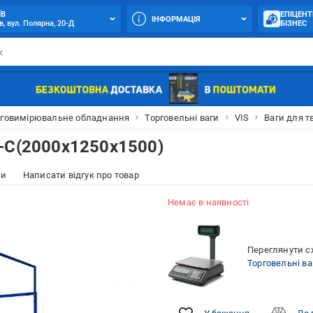
ЇВ
ЕПІЦЕНТ
ІНФОРМАЦІЯ
в, вул. Полярна, 20-Д
БІЗНЕС
говимірювальне обладнання
Торговельні ваги
VIS
Ваги для т
-С(2000х1250х1500)
ки
Написати відгук про товар
Немає в наявності
Переглянути сх
Торговельні ва