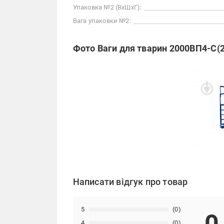
Упаковка №2 (ВхШхГ):
Вага упаковки №2:
Фото Ваги для тварин 2000ВП4-С(
Написати відгук про товар
5
(0)
4
(0)