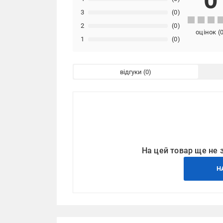
0
3
(0)
2
(0)
оцінок
(
1
(0)
відгуки
На цей товар ще не 
Н