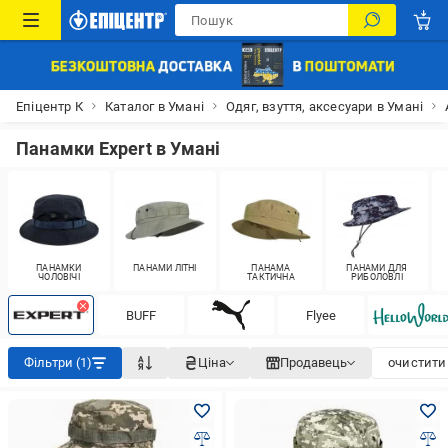
Епіцентр К
Каталог в Умані
Одяг, взуття, аксесуари в Умані
Панамки Expert в Умані
ПАНАМКИ
ПАНАМИ ЛІТНІ
ПАНАМА
ПАНАМИ ДЛЯ
ЧОЛОВІЧІ
ТАКТИЧНА
РИБОЛОВЛІ
BUFF
Flyee
Фільтри (1)
Ціна
Продавець
очистити 