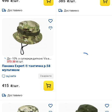
496
385
₴/шт.
₴/шт.
Доставимо
Доставимо
До -10% з суперкредиткою Visa Вигода
373.50
₴/шт.
Панама Expert ® тактична р.58
мультикам
оцінити
3 варіанти
415
₴/шт.
Доставимо