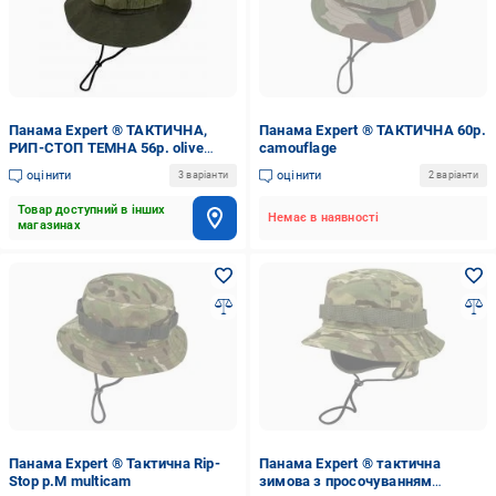
Панама Expert ® ТАКТИЧНА,
Панама Expert ® ТАКТИЧНА 60р.
РИП-СТОП ТЕМНА 56р. olive
camouflage
drab
оцінити
оцінити
3 варіанти
2 варіанти
Товар доступний в інших
Немає в наявності
магазинах
Панама Expert ® Тактична Rip-
Панама Expert ® тактична
Stop р.М multicam
зимова з просочуванням