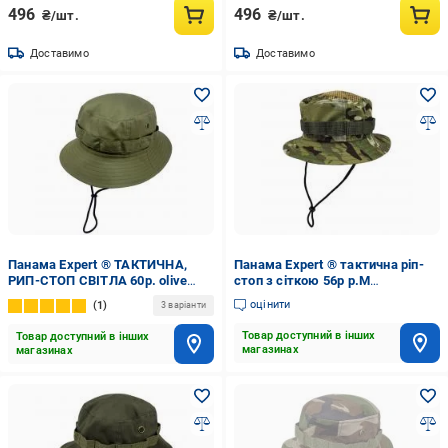
496
496
₴/шт.
₴/шт.
Доставимо
Доставимо
Панама Expert ® ТАКТИЧНА,
Панама Expert ® тактична ріп-
РИП-СТОП CВІТЛА 60р. olive
стоп з сіткою 56р р.М
drab
мультикам
оцінити
1
3 варіанти
Товар доступний в інших
Товар доступний в інших
магазинах
магазинах