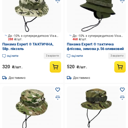
До -10% з суперкредиткою Visa Вигода
До -10% з суперкредиткою Visa Вигода
288
₴/шт.
468
₴/шт.
Панама Expert ® ТАКТИЧНА,
Панама Expert ® тактична
58р. піксель
флісова, зимова р.56 оливковий
оцінити
оцінити
3 варіанти
3 варіанти
320
520
₴/шт.
₴/шт.
Доставимо
Доставимо