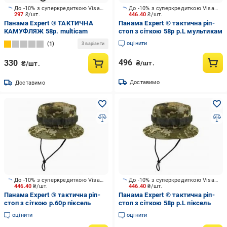
До -10% з суперкредиткою Visa Вигода
До -10% з суперкредиткою Visa Вигода
297
₴/шт.
446.40
₴/шт.
Панама Expert ® ТАКТИЧНА
Панама Expert ® тактична ріп-
КАМУФЛЯЖ 58р. multicam
стоп з сіткою 58р р.L мультикам
оцінити
1
3 варіанти
496
330
₴/шт.
₴/шт.
Доставимо
Доставимо
До -10% з суперкредиткою Visa Вигода
До -10% з суперкредиткою Visa Вигода
446.40
₴/шт.
446.40
₴/шт.
Панама Expert ® тактична ріп-
Панама Expert ® тактична ріп-
стоп з сіткою р.60р піксель
стоп з сіткою 58р р.L піксель
оцінити
оцінити