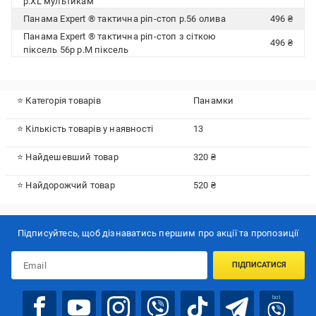
р.XL мультикам
Панама Expert ® тактична ріп-стоп р.56 олива
496 ₴
Панама Expert ® тактична ріп-стоп з сіткою
496 ₴
піксель 56р р.M піксель
⭐ Категорія товарів
Панамки
⭐ Кількість товарів у наявності
13
⭐ Найдешевший товар
320 ₴
⭐ Найдорожчий товар
520 ₴
Підписуйтесь, щоб дізнаватись першим про акції та пропозиції
ПІДПИСАТИСЯ
bot