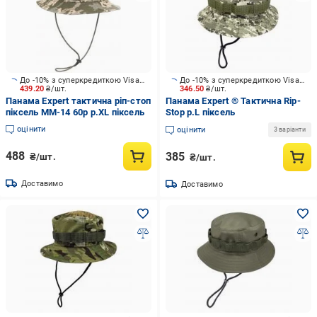
До -10% з суперкредиткою Visa Вигода
До -10% з суперкредиткою Visa Вигода
439.20
₴/шт.
346.50
₴/шт.
Панама Expert тактична ріп-стоп
Панама Expert ® Тактична Rip-
піксель ММ-14 60р р.XL піксель
Stop р.L піксель
оцінити
оцінити
3 варіанти
488
385
₴/шт.
₴/шт.
Доставимо
Доставимо