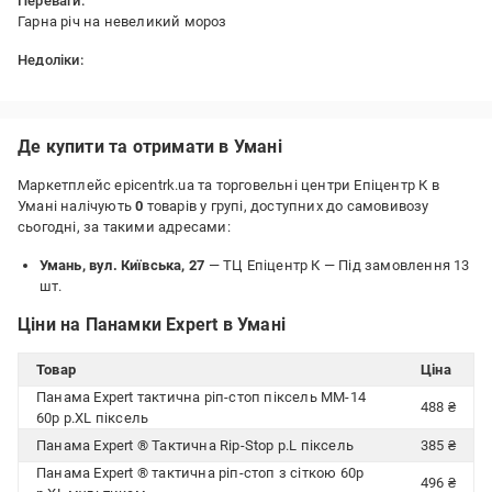
Переваги:
Гарна річ на невеликий мороз
Недоліки:
Нема
Де купити та отримати в Умані
Маркетплейс epicentrk.ua та торговельні центри Епіцентр К в
Умані налічують
0
товарів у групі, доступних до самовивозу
сьогодні, за такими адресами:
Умань, вул. Київська, 27
— ТЦ Епіцентр К —
Під замовлення 13
шт.
Ціни на Панамки Expert в Умані
Товар
Ціна
Панама Expert тактична ріп-стоп піксель ММ-14
488 ₴
60р р.XL піксель
Панама Expert ® Тактична Rip-Stop р.L піксель
385 ₴
Панама Expert ® тактична ріп-стоп з сіткою 60р
496 ₴