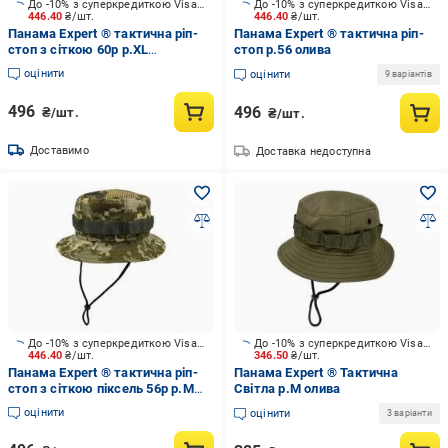
До -10% з суперкредиткою Visa Вигода
До -10% з суперкредиткою Visa Вигода
446.40
₴/шт.
446.40
₴/шт.
Панама Expert ® тактична ріп-
Панама Expert ® тактична ріп-
стоп з сіткою 60р р.XL
стоп р.56 олива
мультикам
оцінити
оцінити
9 варіантів
496
496
₴/шт.
₴/шт.
Доставимо
Доставка недоступна
До -10% з суперкредиткою Visa Вигода
До -10% з суперкредиткою Visa Вигода
446.40
₴/шт.
346.50
₴/шт.
Панама Expert ® тактична ріп-
Панама Expert ® Тактична
стоп з сіткою піксель 56р р.M
Світла р.М олива
піксель
оцінити
оцінити
3 варіанти