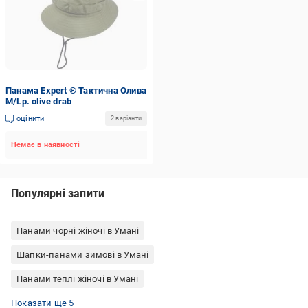
Панама Expert ® Тактична Олива
M/Lр. olive drab
оцінити
2 варіанти
Немає в наявності
Популярні запити
Панами чорні жіночі в Умані
Шапки-панами зимові в Умані
Панами теплі жіночі в Умані
Панами жіночі літні в Умані
Панами чоловічі літні в Умані
Зимові панами чоловічі в Умані
Панами зимові жіночі в Умані
Панами чорні чоловічі в Умані
Показати ще 5