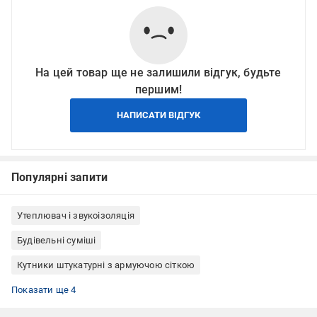
На цей товар ще не залишили відгук, будьте
першим!
НАПИСАТИ ВІДГУК
Популярні запити
Утеплювач і звукоізоляція
Будівельні суміші
Кутники штукатурні з армуючою сіткою
Кутники для штукатурки та шпаклівки
Кутники перфоровані (перфокут)
Кутники штукатурні 3 м
Кутники штукатурні ПВХ
Показати ще 4