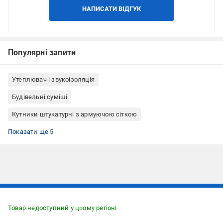
НАПИСАТИ ВІДГУК
Популярні запити
Утеплювач і звукоізоляція
Будівельні суміші
Кутники штукатурні з армуючою сіткою
Кутники для штукатурки та шпаклівки
Кутники перфоровані (перфокут)
Кутники штукатурні 2,5 м
Кутники штукатурні алюміній
Кутники штукатурні ШТУКАТУР
Показати ще 5
Підписуйтесь, щоб дізнаватись першим про акції та пропозиції
Товар недоступний у цьому регіоні
ПІДПИСАТИСЯ