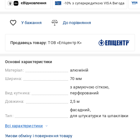
-10% з суперкредиткою VISA Вигода
У бажання
До порівняння
Продавець товару:
ТОВ «Епіцентр К»
Основні характеристики
Матеріал:
алюміній
Ширина:
70 мм
з армуючою сіткою
Вид кутника:
перфорований
Довжина:
2,5 м
фасадний
Тип:
для штукатурки та шпаклівки
Всі характеристики
Умови обміну і повернення товару