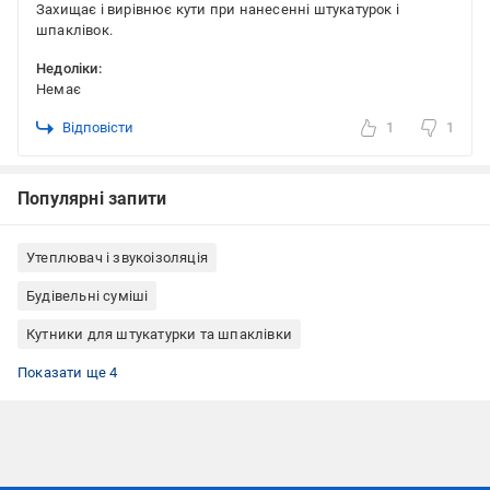
Захищає і вирівнює кути при нанесенні штукатурок і
шпаклівок.
Недоліки:
Немає
Відповісти
1
1
Популярні запити
Утеплювач і звукоізоляція
Будівельні суміші
Кутники для штукатурки та шпаклівки
Кутники перфоровані (перфокут)
Кутники штукатурні 3 м
Кутники штукатурні алюміній
Кутники штукатурні без армуючої сітки
Показати ще 4