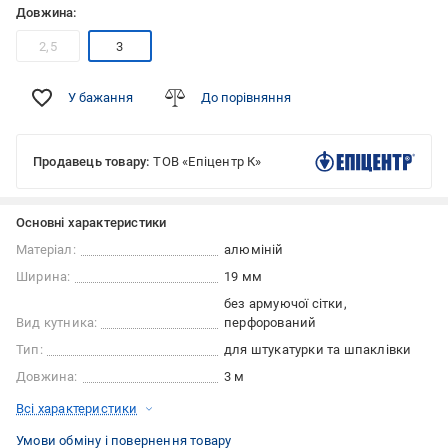
Довжина:
2,5
3
У бажання
До порівняння
Продавець товару:
ТОВ «Епіцентр К»
Основні характеристики
Матеріал:
алюміній
Ширина:
19 мм
без армуючої сітки
Вид кутника:
перфорований
Тип:
для штукатурки та шпаклівки
Довжина:
3 м
Всі характеристики
Умови обміну і повернення товару