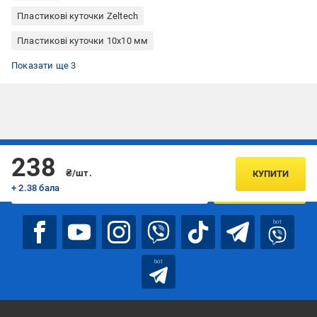
Пластикові куточки Zeltech
Пластикові куточки 10x10 мм
Пластикові куточки 40x40 мм
Пластикові куточки 10x20 мм
Пластикові куточки сірі
Показати ще 3
Підписуйтесь, щоб дізнаватись першим про акції та пропозиції
238
₴/шт.
КУПИТИ
+ 2.38 бала
ПІДПИСАТИСЯ
bot
bot