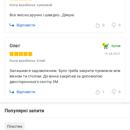
Колір виробника: кремовий
Все якісно,зручно і швидко...Дякую
Відповісти
0
0
Олег
Купив
19.04.2021
Колір виробника: білий
Залишився задоволеним. Було треба закрити проміжок між
вікном та столом. До вікна закріпив за допомогою
двостороннього скотчу 3М
Відповісти
1
0
Популярні запити
Пластик