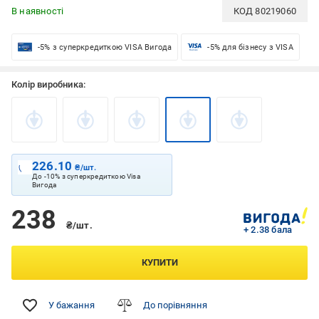
В наявності
КОД
80219060
-5% з суперкредиткою VISA Вигода
-5% для бізнесу з VISA
Колір виробника:
226.10
₴/шт.
До -10% з суперкредиткою Visa
Вигода
238
₴/шт.
+ 2.38 бала
КУПИТИ
У бажання
До порівняння