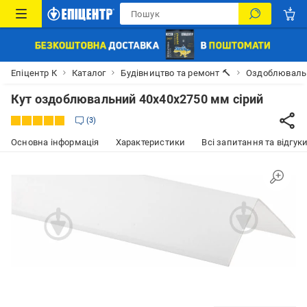
Епіцентр К
Каталог
Будівництво та ремонт 🔨
Оздоблювальн
Кут оздоблювальний 40x40x2750 мм сірий
3
Основна інформація
Характеристики
Всі запитання та відгуки