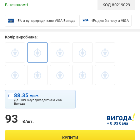
В наявності
КОД
80219029
-5% з суперкредиткою VISA Вигода
-5% для бізнесу з VISA
Колір виробника:
88.35
₴/шт.
До -10% з суперкредиткою Visa
Вигода
93
₴/шт.
+ 0.93 бала
КУПИТИ