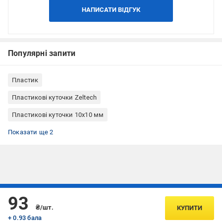
НАПИСАТИ ВІДГУК
Популярні запити
Пластик
Пластикові куточки Zeltech
Пластикові куточки 10x10 мм
Пластикові куточки 10x20 мм
Пластикові куточки білі
Показати ще 2
Підписуйтесь, щоб дізнаватись першим про акції та пропозиції
93
₴/шт.
КУПИТИ
+ 0.93 бала
ПІДПИСАТИСЯ